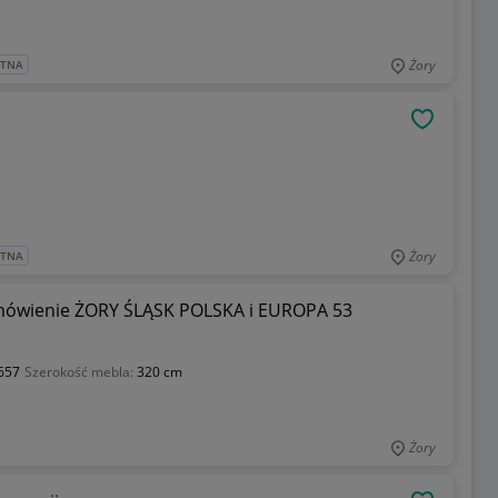
Żory
ATNA
OBSERWU
Żory
ATNA
wienie ŻORY ŚLĄSK POLSKA i EUROPA 53
657
Szerokość mebla:
320 cm
Żory