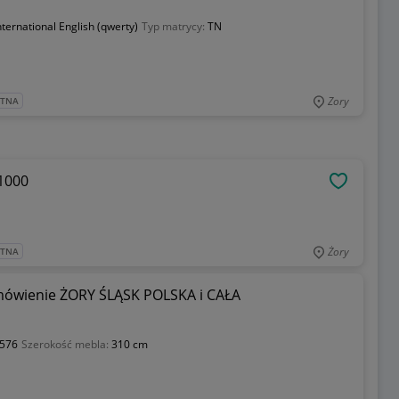
nternational English (qwerty)
Typ matrycy:
TN
Zory
ATNA
 1000
OBSERWU
Żory
ATNA
wienie ŻORY ŚLĄSK POLSKA i CAŁA
576
Szerokość mebla:
310 cm