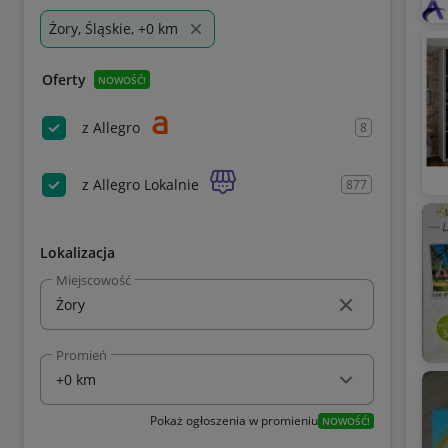
Żory, Śląskie, +0 km
Oferty
NOWOŚĆ!
z Allegro
8
z Allegro Lokalnie
877
Lokalizacja
Miejscowość
Promień
Pokaż ogłoszenia w promieniu
NOWOŚĆ!