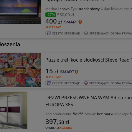
Marka:
Lenovo
Typ:
standardowy
Układ klawiatury:
I
550
,00 zł
-27%
400
zł
KUP TERAZ
CZĘSTO SPRZEDAJE
SPRZEDAJĄCY: OSOBA PRYW
łoszenia
Puzzle trefl kocie słodkości Steve Read
15
zł
KUP TERAZ
CZĘSTO SPRZEDAJE
SPRZEDAJĄCY: OSOBA PRYW
DRZWI PRZESUWNE NA WYMIAR na zamó
EUROPA 365
Kod producenta:
5d156
Marka:
bez marki
Kolekcja:
6
397
,50
zł
OFERTA Z
ALLEGRO