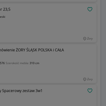
r 23,5
OBSERWU
eski
Żory
wienie ŻORY ŚLĄSK POLSKA i CAŁA
576
Szerokość mebla:
310 cm
Żory
ny Spacerowy zestaw 3w1
OBSERWU