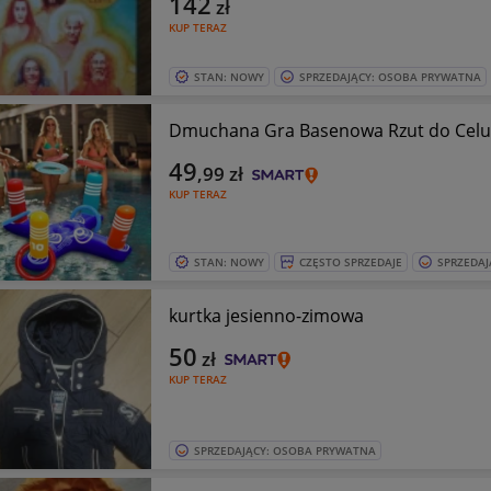
142
zł
KUP TERAZ
STAN: NOWY
SPRZEDAJĄCY: OSOBA PRYWATNA
Dmuchana Gra Basenowa Rzut do Celu –
49
,99
zł
KUP TERAZ
STAN: NOWY
CZĘSTO SPRZEDAJE
SPRZEDAJ
kurtka jesienno-zimowa
50
zł
KUP TERAZ
SPRZEDAJĄCY: OSOBA PRYWATNA