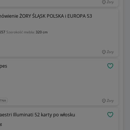
Żory
wienie ŻORY ŚLĄSK POLSKA i EUROPA 53
657
Szerokość mebla:
320 cm
Żory
spes
OBSERWU
Żory
ATNA
stri Illuminati 52 karty po włosku
OBSERWU
kg