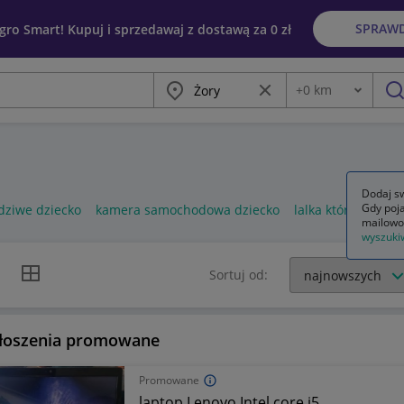
SPRAW
egro Smart! Kupuj i sprzedawaj z dostawą za 0 zł
Miasto
Wyczyść frazę
+
0
km
Odległość
szu
Dodaj sw
Gdy poja
wdziwe dziecko
kamera samochodowa dziecko
lalka która wyglą
mailowo
wyszuki
k listy
Widok siatki
Sortuj od:
łoszenia promowane
Promowane
laptop Lenovo Intel core i5