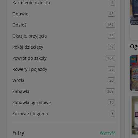
Karmienie dziecka
6
Obuwie
45
Odzież
161
Okazje, przyjęcia
33
Og
Pokój dziecięcy
57
Powrót do szkoły
164
Rowery i pojazdy
26
Wózki
20
Zabawki
308
Zabawki ogrodowe
10
Zdrowie i higiena
8
Filtry
Wyczyść