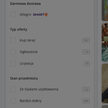
Darmowa dostawa
Allegro
Typ oferty
Kup teraz
747
Ogłoszenie
119
Licytacja
19
Stan przedmiotu
Ze śladami użytkowania
122
Bardzo dobry
394