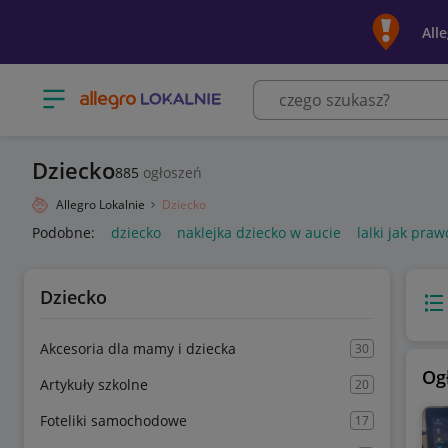
All
Otwórz menu z kategoriami
Dziecko
885
ogłoszeń
Allegro Lokalnie
Dziecko
Podobne:
dziecko
naklejka dziecko w aucie
lalki jak pra
Dziecko
Wido
Akcesoria dla mamy i dziecka
30
Og
Artykuły szkolne
20
Foteliki samochodowe
17