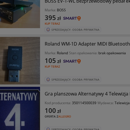
BOSS EV-1-WL bezprzewodowy pedał ek
Marka:
BOSS
395
zł
KUP TERAZ
SPRZEDAJĄCY: OSOBA PRYWATNA
Roland WM-1D Adapter MIDI Bluetooth
Marka:
Roland
Stan opakowania:
brak opakowania
105
zł
KUP TERAZ
SPRZEDAJĄCY: OSOBA PRYWATNA
Gra planszowa Alternatywy 4 Telewizja 
Kod producenta:
350114500039
Wydawca:
Telewizja
100
zł
OFERTA Z
ALLEGRO
SPRZEDAJĄCY: OSOBA PRYWATNA