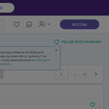
DŹ
WYSTAW
kaj
POLUB WYSZUKIWANIE
Zamknij wskazówkę
oje wyszukiwania do ulubionych.
wią się nowe oferty, wyślemy Ci je
da jak prawdziwe dziecko
. Ustaw powiadomienia w
ulubionych
waniach
.
Wybierz stronę:
Następna 
z
15
OBSERWU