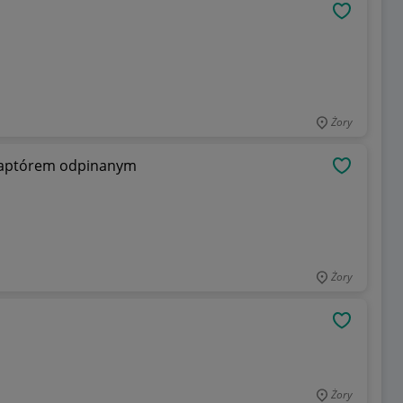
OBSERWU
Żory
kaptórem odpinanym
OBSERWU
Żory
OBSERWU
Żory