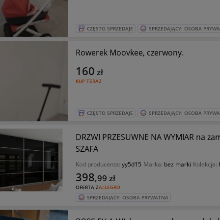
CZĘSTO SPRZEDAJE
SPRZEDAJĄCY: OSOBA PRYW
Rowerek Moovkee, czerwony.
160
zł
KUP TERAZ
CZĘSTO SPRZEDAJE
SPRZEDAJĄCY: OSOBA PRYW
DRZWI PRZESUWNE NA WYMIAR na zamó
SZAFA
Kod producenta:
yy5d15
Marka:
bez marki
Kolekcja:
398
,99
zł
OFERTA Z
ALLEGRO
SPRZEDAJĄCY: OSOBA PRYWATNA