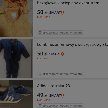
bezrękawnik ocieplany z kapturem
50
zł
KUP TERAZ
SPRZEDAJĄCY: OSOBA PRYWATNA
kombinezon zimowy dwu częściowy z 
50
zł
KUP TERAZ
SPRZEDAJĄCY: OSOBA PRYWATNA
Adidas rozmiar 23
49
zł
KUP TERAZ
SPRZEDAJĄCY: OSOBA PRYWATNA