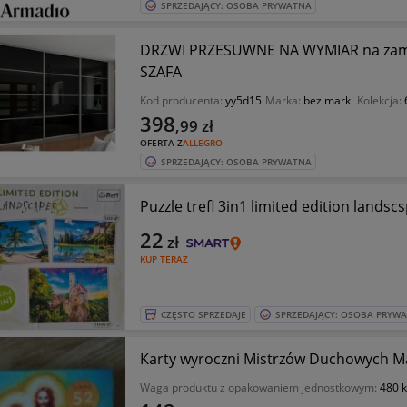
SPRZEDAJĄCY: OSOBA PRYWATNA
DRZWI PRZESUWNE NA WYMIAR na zamó
SZAFA
Kod producenta:
yy5d15
Marka:
bez marki
Kolekcja:
398
,99
zł
OFERTA Z
ALLEGRO
SPRZEDAJĄCY: OSOBA PRYWATNA
Puzzle trefl 3in1 limited edition landsc
22
zł
KUP TERAZ
CZĘSTO SPRZEDAJE
SPRZEDAJĄCY: OSOBA PRYW
Karty wyroczni Mistrzów Duchowych Mae
Waga produktu z opakowaniem jednostkowym:
480 