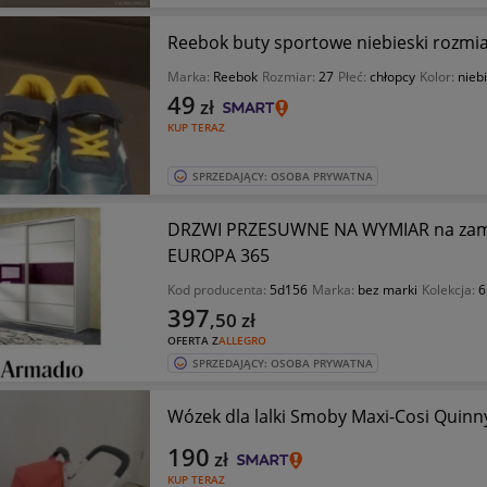
Reebok buty sportowe niebieski rozmia
Marka:
Reebok
Rozmiar:
27
Płeć:
chłopcy
Kolor:
niebi
49
zł
KUP TERAZ
SPRZEDAJĄCY: OSOBA PRYWATNA
DRZWI PRZESUWNE NA WYMIAR na zamó
EUROPA 365
Kod producenta:
5d156
Marka:
bez marki
Kolekcja:
6
397
,50
zł
OFERTA Z
ALLEGRO
SPRZEDAJĄCY: OSOBA PRYWATNA
Wózek dla lalki Smoby Maxi-Cosi Quin
190
zł
KUP TERAZ