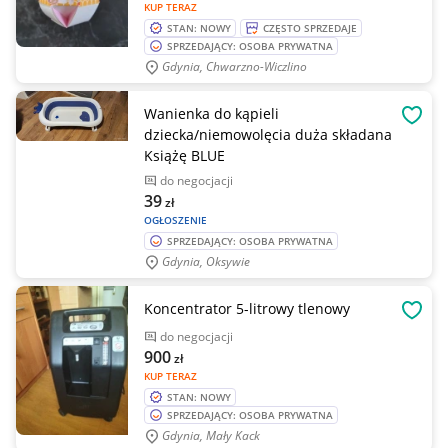
KUP TERAZ
STAN: NOWY
CZĘSTO SPRZEDAJE
SPRZEDAJĄCY: OSOBA PRYWATNA
Gdynia, Chwarzno-Wiczlino
Wanienka do kąpieli
OBSE
dziecka/niemowolęcia duża składana
Książę BLUE
do negocjacji
39
zł
OGŁOSZENIE
SPRZEDAJĄCY: OSOBA PRYWATNA
Gdynia, Oksywie
Koncentrator 5-litrowy tlenowy
OBSE
do negocjacji
900
zł
KUP TERAZ
STAN: NOWY
SPRZEDAJĄCY: OSOBA PRYWATNA
Gdynia, Mały Kack