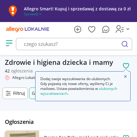
Allegro Smart! Kupuj i sprzedawaj z dostawą za 0 zł
Sprawdź »
Otwórz menu z kategoriami
szukaj
Zdrowie i higiena dziecka i mamy
POL
42
ogłoszenia
Zamkn
Allegro Lokalnie
Dziecko
Zdrowie i higiena
Dodaj swoje wyszukiwania do ulubionych.
Gdy pojawią się nowe oferty, wyślemy Ci je
mailowo. Ustaw powiadomienia w
ulubionych
Filtruj
Gdynia, Pomorskie, +0 km
wyszukiwaniach
.
Ogłoszenia