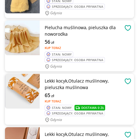
STAN: NOWY
SPRZEDAJĄCY: OSOBA PRYWATNA
Gdynia
Pielucha muślinowa, pieluszka dla
OBSE
noworodka
56
zł
KUP TERAZ
STAN: NOWY
SPRZEDAJĄCY: OSOBA PRYWATNA
Gdynia
Lekki kocyk,Otulacz muślinowy,
OBSE
pieluszka muślinowa
65
zł
KUP TERAZ
STAN: NOWY
DOSTAWA 0 ZŁ
SPRZEDAJĄCY: OSOBA PRYWATNA
Gdynia
Lekki kocyk,Otulacz muślinowy,
OBSE