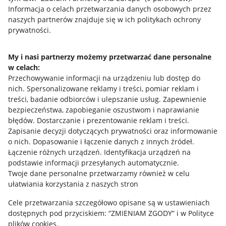
Przydatne informacje
Informacja o celach przetwarzania danych osobowych przez
naszych partnerów znajduje się w ich politykach ochrony
prywatności.
Jak to działa
Napisz do nas
My i nasi partnerzy możemy przetwarzać dane personalne
w celach:
Allegro Gadane dla sprzedających
Przechowywanie informacji na urządzeniu lub dostęp do
Allegro Gadane dla kupujących
nich
.
Spersonalizowane reklamy i treści, pomiar reklam i
treści, badanie odbiorców i ulepszanie usług
.
Zapewnienie
Mapa miejscowości
bezpieczeństwa, zapobieganie oszustwom i naprawianie
błędów
.
Dostarczanie i prezentowanie reklam i treści
.
Informacje prawne
Zapisanie decyzji dotyczących prywatności oraz informowanie
o nich
.
Dopasowanie i łączenie danych z innych źródeł
.
Regulamin
Łączenie różnych urządzeń
.
Identyfikacja urządzeń na
podstawie informacji przesyłanych automatycznie
.
Polityka plików "cookies"
Twoje dane personalne przetwarzamy również w celu
ułatwiania korzystania z naszych stron
Ustawienia plików "cookies"
Cele przetwarzania szczegółowo opisane są w ustawieniach
Udostępnianie lokalizacji
dostępnych pod przyciskiem: “ZMIENIAM ZGODY” i w Polityce
Informacje dla Aktu o Usługach Cyfrowych
plików cookies.