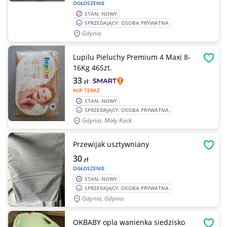
OGŁOSZENIE
STAN: NOWY
SPRZEDAJĄCY: OSOBA PRYWATNA
Gdynia
Lupilu Pieluchy Premium 4 Maxi 8-
OBSE
16Kg 46Szt.
33
zł
KUP TERAZ
STAN: NOWY
SPRZEDAJĄCY: OSOBA PRYWATNA
Gdynia, Mały Kack
Przewijak usztywniany
OBSE
30
zł
OGŁOSZENIE
STAN: NOWY
SPRZEDAJĄCY: OSOBA PRYWATNA
Gdynia, Gdynia
OKBABY opla wanienka siedzisko