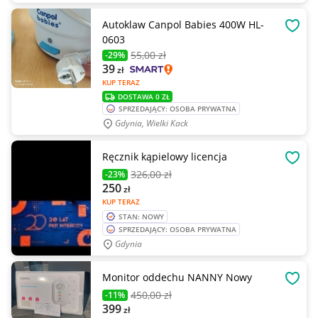
Autoklaw Canpol Babies 400W HL-
OBSE
0603
55
,00 zł
-29%
39
zł
KUP TERAZ
DOSTAWA 0 ZŁ
SPRZEDAJĄCY: OSOBA PRYWATNA
Gdynia, Wielki Kack
Ręcznik kąpielowy licencja
OBSE
326
,00 zł
-23%
250
zł
KUP TERAZ
STAN: NOWY
SPRZEDAJĄCY: OSOBA PRYWATNA
Gdynia
Monitor oddechu NANNY Nowy
OBSE
450
,00 zł
-11%
399
zł