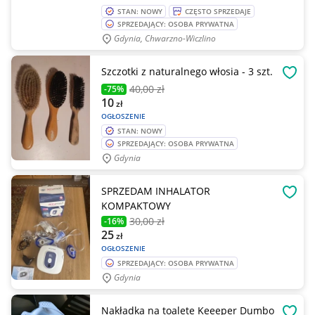
STAN: NOWY
CZĘSTO SPRZEDAJE
SPRZEDAJĄCY: OSOBA PRYWATNA
Gdynia, Chwarzno-Wiczlino
Szczotki z naturalnego włosia - 3 szt.
OBSE
40
,00 zł
-75%
10
zł
OGŁOSZENIE
STAN: NOWY
SPRZEDAJĄCY: OSOBA PRYWATNA
Gdynia
SPRZEDAM INHALATOR
OBSE
KOMPAKTOWY
30
,00 zł
-16%
25
zł
OGŁOSZENIE
SPRZEDAJĄCY: OSOBA PRYWATNA
Gdynia
Nakładka na toalete Keeeper Dumbo