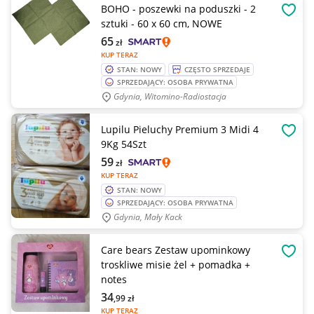
BOHO - poszewki na poduszki - 2
OBSE
sztuki - 60 x 60 cm, NOWE
65
zł
KUP TERAZ
STAN: NOWY
CZĘSTO SPRZEDAJE
SPRZEDAJĄCY: OSOBA PRYWATNA
Gdynia, Witomino-Radiostacja
Lupilu Pieluchy Premium 3 Midi 4
OBSE
9Kg 54Szt
59
zł
KUP TERAZ
STAN: NOWY
SPRZEDAJĄCY: OSOBA PRYWATNA
Gdynia, Mały Kack
Care bears Zestaw upominkowy
OBSE
troskliwe misie żel + pomadka +
notes
34
,99
zł
KUP TERAZ