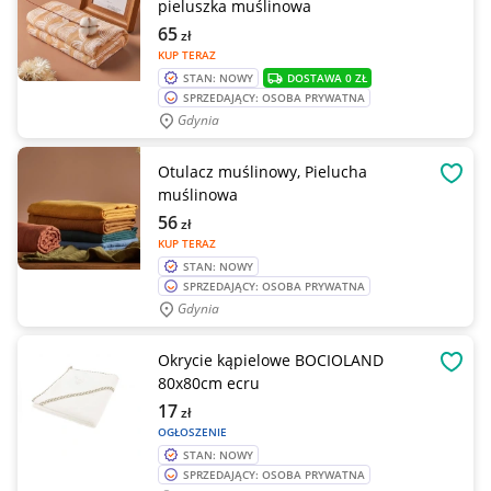
pieluszka muślinowa
65
zł
KUP TERAZ
STAN: NOWY
DOSTAWA 0 ZŁ
SPRZEDAJĄCY: OSOBA PRYWATNA
Gdynia
Otulacz muślinowy, Pielucha
OBSE
muślinowa
56
zł
KUP TERAZ
STAN: NOWY
SPRZEDAJĄCY: OSOBA PRYWATNA
Gdynia
Okrycie kąpielowe BOCIOLAND
OBSE
80x80cm ecru
17
zł
OGŁOSZENIE
STAN: NOWY
SPRZEDAJĄCY: OSOBA PRYWATNA