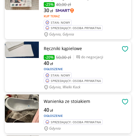
40
,00 zł
-25%
30
zł
KUP TERAZ
STAN: NOWY
SPRZEDAJĄCY: OSOBA PRYWATNA
Gdynia, Gdynia
Ręczniki kąpielowe
OBSE
50
,00 zł
do negocjacji
-20%
40
zł
OGŁOSZENIE
STAN: NOWY
SPRZEDAJĄCY: OSOBA PRYWATNA
Gdynia, Wielki Kack
Wanienka ze stoiakiem
OBSE
40
zł
OGŁOSZENIE
SPRZEDAJĄCY: OSOBA PRYWATNA
Gdynia