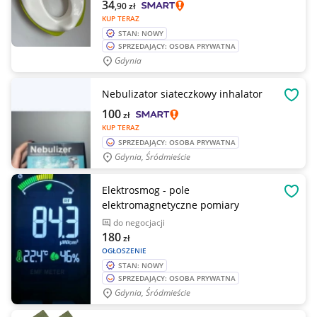
34
,90
zł
KUP TERAZ
STAN: NOWY
SPRZEDAJĄCY: OSOBA PRYWATNA
Gdynia
Nebulizator siateczkowy inhalator
OBSE
100
zł
KUP TERAZ
SPRZEDAJĄCY: OSOBA PRYWATNA
Gdynia, Śródmieście
Elektrosmog - pole
OBSE
elektromagnetyczne pomiary
do negocjacji
180
zł
OGŁOSZENIE
STAN: NOWY
SPRZEDAJĄCY: OSOBA PRYWATNA
Gdynia, Śródmieście