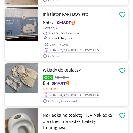
Gdynia
Inhalator PARI BOY Pro
OBSE
850
zł
LICYTACJA
02:09:59
do końca
0 osób licytuje
STAN: NOWY
SPRZEDAJĄCY: OSOBA PRYWATNA
Gdynia
Wkłady do otulaczy
OBSE
10
,00 zł
-20%
8
zł
KUP TERAZ
SPRZEDAJĄCY: OSOBA PRYWATNA
Gdynia, Grabówek
Nakładka na toaletę IKEA Nakładka
OBSE
dla dzieci na sedes toaletę
treningowa