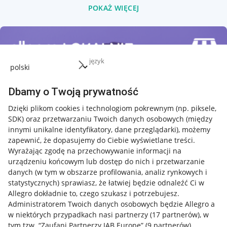
POKAŻ WIĘCEJ
język
Dbamy o Twoją prywatność
Dzięki plikom cookies i technologiom pokrewnym
(np. piksele,
SDK)
oraz przetwarzaniu Twoich danych osobowych
(między
innymi unikalne identyfikatory, dane przeglądarki)
, możemy
zapewnić, że dopasujemy do Ciebie wyświetlane treści.
Wyrażając zgodę na przechowywanie informacji na
urządzeniu końcowym lub dostęp do nich i przetwarzanie
danych (w tym w obszarze profilowania, analiz rynkowych i
statystycznych) sprawiasz, że łatwiej będzie odnaleźć Ci w
Allegro dokładnie to, czego szukasz i potrzebujesz.
Administratorem Twoich danych osobowych będzie Allegro a
w niektórych przypadkach nasi partnerzy (
17
partnerów
), w
tym tzw. “Zaufani Partnerzy IAB Europe” (
9
partnerów
).