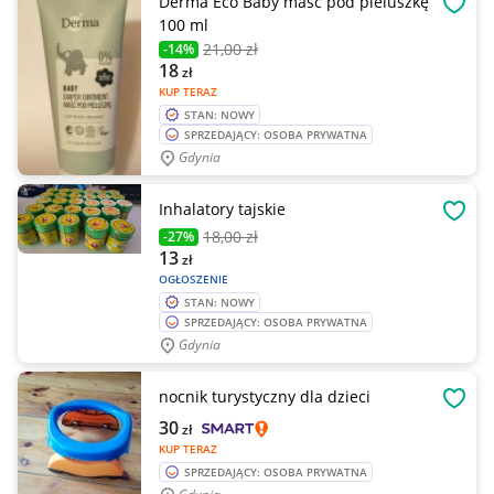
Derma Eco Baby maść pod pieluszkę
OBSE
100 ml
21
,00 zł
-14%
18
zł
KUP TERAZ
STAN: NOWY
SPRZEDAJĄCY: OSOBA PRYWATNA
Gdynia
Inhalatory tajskie
OBSE
18
,00 zł
-27%
13
zł
OGŁOSZENIE
STAN: NOWY
SPRZEDAJĄCY: OSOBA PRYWATNA
Gdynia
nocnik turystyczny dla dzieci
OBSE
30
zł
KUP TERAZ
SPRZEDAJĄCY: OSOBA PRYWATNA