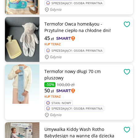
SPRZEDAJĄCY: OSOBA PRYWATNA
Gdynia
Termofor Owca home&you -
OBSE
Przytulne ciepło na chłodne dni!
45
zł
KUP TERAZ
SPRZEDAJĄCY: OSOBA PRYWATNA
Gdynia
Termofor nowy długi 70 cm
OBSE
pluszowy
100
,00 zł
-50%
50
zł
KUP TERAZ
STAN: NOWY
SPRZEDAJĄCY: OSOBA PRYWATNA
Gdynia
Umywalka Kiddy Wash Rotho
OBSE
Babydesign na wannę dla dziecka