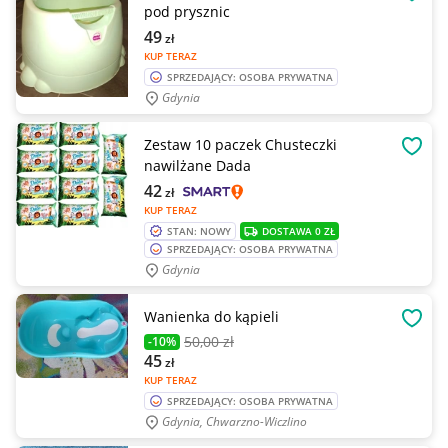
OBSE
pod prysznic
49
zł
KUP TERAZ
SPRZEDAJĄCY: OSOBA PRYWATNA
Gdynia
Zestaw 10 paczek Chusteczki
OBSE
nawilżane Dada
42
zł
KUP TERAZ
STAN: NOWY
DOSTAWA 0 ZŁ
SPRZEDAJĄCY: OSOBA PRYWATNA
Gdynia
Wanienka do kąpieli
OBSE
50
,00 zł
-10%
45
zł
KUP TERAZ
SPRZEDAJĄCY: OSOBA PRYWATNA
Gdynia, Chwarzno-Wiczlino