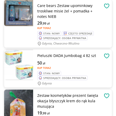
Care bears Zestaw upominkowy
OBSE
troskliwe misie żel + pomadka +
notes NIEB
29
,99
zł
KUP TERAZ
STAN: NOWY
CZĘSTO SPRZEDAJE
SPRZEDAJĄCY: OSOBA PRYWATNA
Gdynia, Chwarzno-Wiczlino
Pieluszki DADA Jumbobag 4 82 szt
OBSE
50
zł
KUP TERAZ
STAN: NOWY
SPRZEDAJĄCY: OSOBA PRYWATNA
Gdynia
Zestaw kosmetyków prezent święta
OBSE
okazja błyszczyk krem do rąk kula
musująca
19
,99
zł