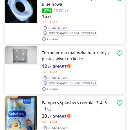
OBSE
Blue nowa
22
,00 zł
-27%
16
zł
KUP TERAZ
STAN: NOWY
SPRZEDAJĄCY: OSOBA PRYWATNA
Gdynia
Termofor dla maluszka naturalny z
OBSE
pestek wiśni na kolkę
12
zł
KUP TERAZ
STAN: NOWY
SPRZEDAJĄCY: OSOBA PRYWATNA
Gdynia
Pampers splashers rozmiar 3-4, 6-
OBSE
11kg
20
zł
KUP TERAZ
STAN: NOWY