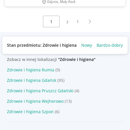
Gdynia, Mały Kack
Wybierz stronę:
Następna strona
z
1
Stan przedmiotu: Zdrowie i higiena
Nowy
Bardzo dobry
U
Zobacz w innej lokalizacji
"Zdrowie i higiena"
Zdrowie i higiena Rumia
(9)
Zdrowie i higiena Gdańsk
(95)
Zdrowie i higiena Pruszcz Gdański
(4)
Zdrowie i higiena Wejherowo
(13)
Zdrowie i higiena Szpon
(6)