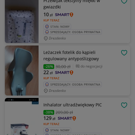
Przewijak tekstylny miękki w
OBSE
gwiazdki
10
zł
KUP TERAZ
STAN: NOWY
SPRZEDAJĄCY: OSOBA PRYWATNA
Drezdenko
Leżaczek fotelik do kąpieli
OBSE
regulowany antypoślizgowy
30
,00 zł
do negocjacji
-26%
22
zł
KUP TERAZ
SPRZEDAJĄCY: OSOBA PRYWATNA
Drezdenko
Inhalator ultradźwiękowy PIC
OBSE
209
,00 zł
-38%
129
zł
KUP TERAZ
STAN: NOWY