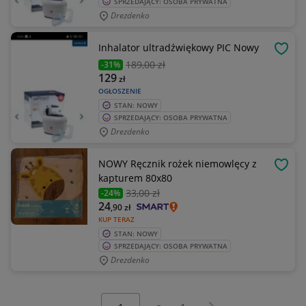
SPRZEDAJĄCY: OSOBA PRYWATNA
Drezdenko
Inhalator ultradźwiękowy PIC Nowy
OBSE
189
,00 zł
-31%
129
zł
OGŁOSZENIE
STAN: NOWY
SPRZEDAJĄCY: OSOBA PRYWATNA
Drezdenko
NOWY Ręcznik rożek niemowlęcy z
OBSE
kapturem 80x80
33
,00 zł
-24%
24
,90
zł
KUP TERAZ
STAN: NOWY
SPRZEDAJĄCY: OSOBA PRYWATNA
Drezdenko
Wybierz stronę:
Następna strona