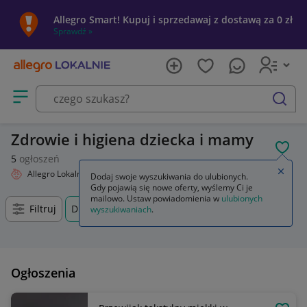
Allegro Smart! Kupuj i sprzedawaj z dostawą za 0 zł
Sprawdź »
Otwórz menu z kategoriami
szukaj
Zdrowie i higiena dziecka i mamy
POL
5
ogłoszeń
Zamkn
Allegro Lokalnie
Dziecko
Zdrowie i higiena
Dodaj swoje wyszukiwania do ulubionych.
Gdy pojawią się nowe oferty, wyślemy Ci je
mailowo. Ustaw powiadomienia w
ulubionych
Filtruj
Drezdenko, Lubuskie, +0 km
wyszukiwaniach
.
Ogłoszenia