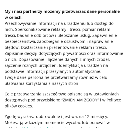
Napisz do nas
My i nasi partnerzy możemy przetwarzać dane personalne
w celach:
Allegro Gadane dla sprzedających
Przechowywanie informacji na urządzeniu lub dostęp do
Allegro Gadane dla kupujących
nich
.
Spersonalizowane reklamy i treści, pomiar reklam i
treści, badanie odbiorców i ulepszanie usług
.
Zapewnienie
Mapa miejscowości
bezpieczeństwa, zapobieganie oszustwom i naprawianie
błędów
.
Dostarczanie i prezentowanie reklam i treści
.
Informacje prawne
Zapisanie decyzji dotyczących prywatności oraz informowanie
o nich
.
Dopasowanie i łączenie danych z innych źródeł
.
Regulamin
Łączenie różnych urządzeń
.
Identyfikacja urządzeń na
podstawie informacji przesyłanych automatycznie
.
Polityka plików "cookies"
Twoje dane personalne przetwarzamy również w celu
ułatwiania korzystania z naszych stron
Ustawienia plików "cookies"
Cele przetwarzania szczegółowo opisane są w ustawieniach
Udostępnianie lokalizacji
dostępnych pod przyciskiem: “ZMIENIAM ZGODY” i w Polityce
Informacje dla Aktu o Usługach Cyfrowych
plików cookies.
Zgodę wyrażasz dobrowolnie i jest ważna 12 miesięcy.
Pobierz aplikację
Możesz ją w każdym momencie wycofać lub ponowić w