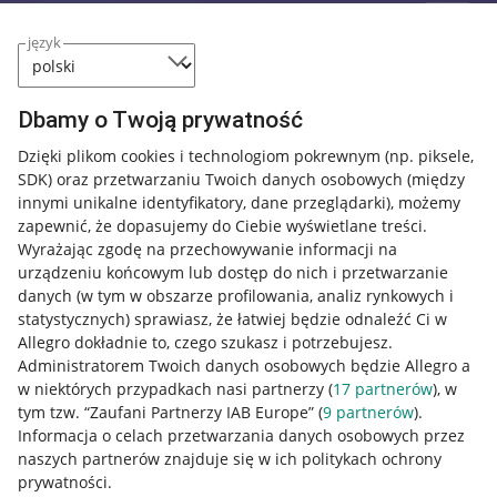
język
Dbamy o Twoją prywatność
Dzięki plikom cookies i technologiom pokrewnym
(np. piksele,
SDK)
oraz przetwarzaniu Twoich danych osobowych
(między
innymi unikalne identyfikatory, dane przeglądarki)
, możemy
zapewnić, że dopasujemy do Ciebie wyświetlane treści.
Wyrażając zgodę na przechowywanie informacji na
urządzeniu końcowym lub dostęp do nich i przetwarzanie
danych (w tym w obszarze profilowania, analiz rynkowych i
statystycznych) sprawiasz, że łatwiej będzie odnaleźć Ci w
Allegro dokładnie to, czego szukasz i potrzebujesz.
Administratorem Twoich danych osobowych będzie Allegro a
w niektórych przypadkach nasi partnerzy (
17
partnerów
), w
tym tzw. “Zaufani Partnerzy IAB Europe” (
9
partnerów
).
Przydatne informacje
Informacja o celach przetwarzania danych osobowych przez
naszych partnerów znajduje się w ich politykach ochrony
prywatności.
Jak to działa