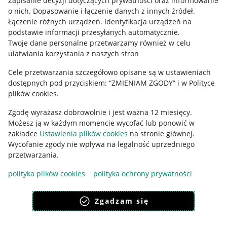
Zapisanie decyzji dotyczących prywatności oraz informowanie
o nich
.
Dopasowanie i łączenie danych z innych źródeł
.
Regulamin
Łączenie różnych urządzeń
.
Identyfikacja urządzeń na
podstawie informacji przesyłanych automatycznie
.
Polityka plików "cookies"
Twoje dane personalne przetwarzamy również w celu
ułatwiania korzystania z naszych stron
Ustawienia plików "cookies"
Cele przetwarzania szczegółowo opisane są w ustawieniach
Udostępnianie lokalizacji
dostępnych pod przyciskiem: “ZMIENIAM ZGODY” i w Polityce
Informacje dla Aktu o Usługach Cyfrowych
plików cookies.
Zgodę wyrażasz dobrowolnie i jest ważna 12 miesięcy.
Pobierz aplikację
Możesz ją w każdym momencie wycofać lub ponowić w
zakładce
Ustawienia plików cookies
na stronie głównej.
Wycofanie zgody nie wpływa na legalność uprzedniego
przetwarzania.
polityka plików cookies
polityka ochrony prywatności
Zgadzam się