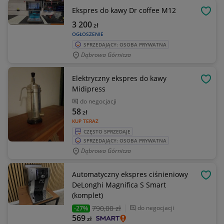
Ekspres do kawy Dr coffee M12
OBSE
3 200
zł
OGŁOSZENIE
SPRZEDAJĄCY: OSOBA PRYWATNA
Dąbrowa Górnicza
Elektryczny ekspres do kawy
OBSE
Midipress
do negocjacji
58
zł
KUP TERAZ
CZĘSTO SPRZEDAJE
SPRZEDAJĄCY: OSOBA PRYWATNA
Dąbrowa Górnicza
Automatyczny ekspres ciśnieniowy
OBSE
DeLonghi Magnifica S Smart
(komplet)
790
,00 zł
do negocjacji
-27%
569
zł