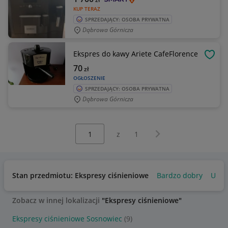
KUP TERAZ
SPRZEDAJĄCY: OSOBA PRYWATNA
Dąbrowa Górnicza
Ekspres do kawy Ariete CafeFlorence
OBSE
70
zł
OGŁOSZENIE
SPRZEDAJĄCY: OSOBA PRYWATNA
Dąbrowa Górnicza
Wybierz stronę:
Następna strona
z
1
Stan przedmiotu: Ekspresy ciśnieniowe
Bardzo dobry
Używ
Zobacz w innej lokalizacji
"Ekspresy ciśnieniowe"
Ekspresy ciśnieniowe Sosnowiec
(9)