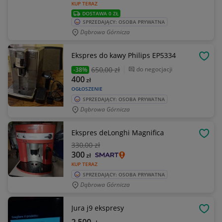
KUP TERAZ
DOSTAWA 0 ZŁ
SPRZEDAJĄCY: OSOBA PRYWATNA
Dąbrowa Górnicza
Ekspres do kawy Philips EP5334
OBSE
650
,00 zł
do negocjacji
-38%
400
zł
OGŁOSZENIE
SPRZEDAJĄCY: OSOBA PRYWATNA
Dąbrowa Górnicza
Ekspres deLonghi Magnifica
OBSE
330
,00 zł
300
zł
KUP TERAZ
SPRZEDAJĄCY: OSOBA PRYWATNA
Dąbrowa Górnicza
Jura j9 ekspresy
OBSE