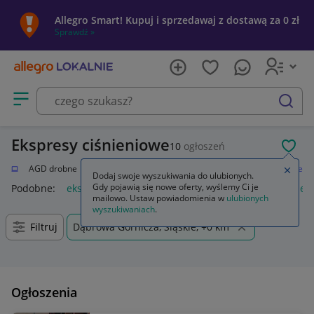
Allegro Smart! Kupuj i sprzedawaj z dostawą za 0 zł
Sprawdź »
Otwórz menu z kategoriami
szukaj
Ekspresy ciśnieniowe
10
ogłoszeń
POL
i AGD
AGD drobne
Do kuchni
Ekspresy do kawy
Ekspresy ciśnieniowe
Zamkn
Dodaj swoje wyszukiwania do ulubionych.
Gdy pojawią się nowe oferty, wyślemy Ci je
Podobne:
ekspres ciśnieniowy
filtr wody do ekspresu ciśnie
mailowo. Ustaw powiadomienia w
ulubionych
wyszukiwaniach
.
Filtruj
Dąbrowa Górnicza, Śląskie, +0 km
Ogłoszenia