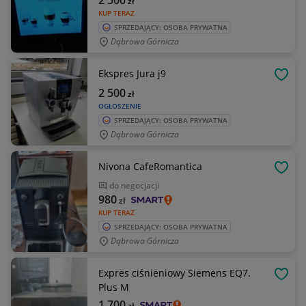
2 500
zł
KUP TERAZ
SPRZEDAJĄCY: OSOBA PRYWATNA
Dąbrowa Górnicza
Ekspres Jura j9
OBSE
2 500
zł
OGŁOSZENIE
SPRZEDAJĄCY: OSOBA PRYWATNA
Dąbrowa Górnicza
Nivona CafeRomantica
OBSE
do negocjacji
980
zł
KUP TERAZ
SPRZEDAJĄCY: OSOBA PRYWATNA
Dąbrowa Górnicza
Expres ciśnieniowy Siemens EQ7.
OBSE
Plus M
1 700
zł