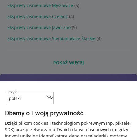
Ekspresy ciśnieniowe Mysłowice
(5)
Ekspresy ciśnieniowe Czeladź
(4)
Ekspresy ciśnieniowe Jaworzno
(9)
Ekspresy ciśnieniowe Siemianowice Śląskie
(4)
POKAŻ WIĘCEJ
język
Dbamy o Twoją prywatność
Dzięki plikom cookies i technologiom pokrewnym
(np. piksele,
SDK)
oraz przetwarzaniu Twoich danych osobowych
(między
innymi unikalne identyfikatory, dane przeglądarki)
, możemy