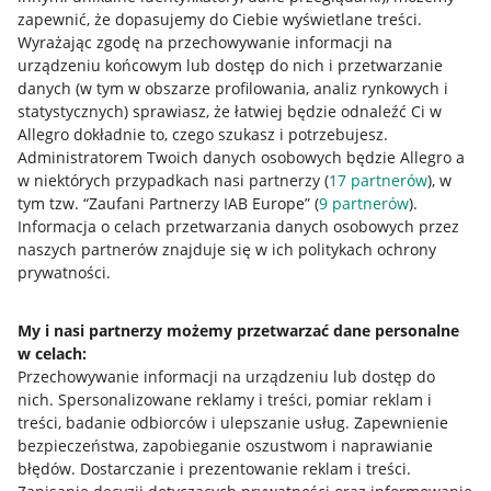
zapewnić, że dopasujemy do Ciebie wyświetlane treści.
Wyrażając zgodę na przechowywanie informacji na
urządzeniu końcowym lub dostęp do nich i przetwarzanie
danych (w tym w obszarze profilowania, analiz rynkowych i
statystycznych) sprawiasz, że łatwiej będzie odnaleźć Ci w
Allegro dokładnie to, czego szukasz i potrzebujesz.
Administratorem Twoich danych osobowych będzie Allegro a
w niektórych przypadkach nasi partnerzy (
17
partnerów
), w
tym tzw. “Zaufani Partnerzy IAB Europe” (
9
partnerów
).
Przydatne informacje
Informacja o celach przetwarzania danych osobowych przez
naszych partnerów znajduje się w ich politykach ochrony
prywatności.
Jak to działa
Napisz do nas
My i nasi partnerzy możemy przetwarzać dane personalne
w celach:
Allegro Gadane dla sprzedających
Przechowywanie informacji na urządzeniu lub dostęp do
Allegro Gadane dla kupujących
nich
.
Spersonalizowane reklamy i treści, pomiar reklam i
treści, badanie odbiorców i ulepszanie usług
.
Zapewnienie
Mapa miejscowości
bezpieczeństwa, zapobieganie oszustwom i naprawianie
błędów
.
Dostarczanie i prezentowanie reklam i treści
.
Informacje prawne