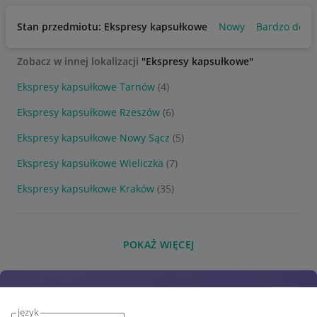
Stan przedmiotu: Ekspresy kapsułkowe
Nowy
Bardzo dobr
Zobacz w innej lokalizacji
"Ekspresy kapsułkowe"
Ekspresy kapsułkowe Tarnów
(4)
Ekspresy kapsułkowe Rzeszów
(6)
Ekspresy kapsułkowe Nowy Sącz
(5)
Ekspresy kapsułkowe Wieliczka
(7)
Ekspresy kapsułkowe Kraków
(35)
POKAŻ WIĘCEJ
język