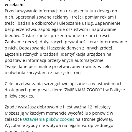
w celach:
Allegro Gadane dla sprzedających
Przechowywanie informacji na urządzeniu lub dostęp do
Allegro Gadane dla kupujących
nich
.
Spersonalizowane reklamy i treści, pomiar reklam i
treści, badanie odbiorców i ulepszanie usług
.
Zapewnienie
Mapa miejscowości
bezpieczeństwa, zapobieganie oszustwom i naprawianie
błędów
.
Dostarczanie i prezentowanie reklam i treści
.
Informacje prawne
Zapisanie decyzji dotyczących prywatności oraz informowanie
o nich
.
Dopasowanie i łączenie danych z innych źródeł
.
Regulamin
Łączenie różnych urządzeń
.
Identyfikacja urządzeń na
podstawie informacji przesyłanych automatycznie
.
Polityka plików "cookies"
Twoje dane personalne przetwarzamy również w celu
ułatwiania korzystania z naszych stron
Ustawienia plików "cookies"
Cele przetwarzania szczegółowo opisane są w ustawieniach
Udostępnianie lokalizacji
dostępnych pod przyciskiem: “ZMIENIAM ZGODY” i w Polityce
Informacje dla Aktu o Usługach Cyfrowych
plików cookies.
Zgodę wyrażasz dobrowolnie i jest ważna 12 miesięcy.
Pobierz aplikację
Możesz ją w każdym momencie wycofać lub ponowić w
zakładce
Ustawienia plików cookies
na stronie głównej.
Wycofanie zgody nie wpływa na legalność uprzedniego
przetwarzania.