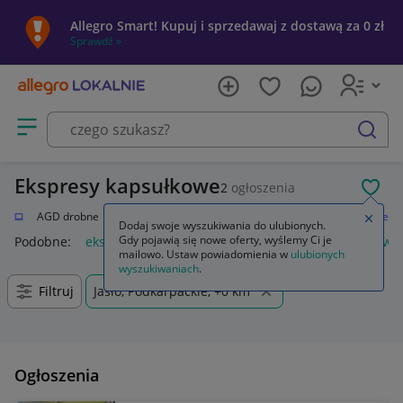
Allegro Smart! Kupuj i sprzedawaj z dostawą za 0 zł
Sprawdź »
Otwórz menu z kategoriami
szukaj
Ekspresy kapsułkowe
2
ogłoszenia
POL
i AGD
AGD drobne
Do kuchni
Ekspresy do kawy
Ekspresy kapsułkowe
Zamkn
Dodaj swoje wyszukiwania do ulubionych.
Gdy pojawią się nowe oferty, wyślemy Ci je
Podobne:
ekspres kapsułkowy
kapsulkowe ekspresy do kawy
mailowo. Ustaw powiadomienia w
ulubionych
wyszukiwaniach
.
Filtruj
Jasło, Podkarpackie, +0 km
Ogłoszenia