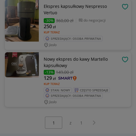
Ekspres kapsułkowy Nespresso
OBSE
Vertuo
360
,00 zł
do negocjacji
-30%
250
zł
KUP TERAZ
SPRZEDAJĄCY: OSOBA PRYWATNA
Jasło
Nowy ekspres do kawy Martello
OBSE
kapsułkowy
149
,00 zł
-13%
129
zł
KUP TERAZ
STAN: NOWY
CZĘSTO SPRZEDAJE
SPRZEDAJĄCY: OSOBA PRYWATNA
Jasło
Wybierz stronę:
Następna strona
z
1