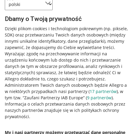
Dbamy o Twoją prywatność
Dzięki plikom cookies i technologiom pokrewnym
(np. piksele,
SDK)
oraz przetwarzaniu Twoich danych osobowych
(między
innymi unikalne identyfikatory, dane przeglądarki)
, możemy
zapewnić, że dopasujemy do Ciebie wyświetlane treści.
Wyrażając zgodę na przechowywanie informacji na
urządzeniu końcowym lub dostęp do nich i przetwarzanie
danych (w tym w obszarze profilowania, analiz rynkowych i
statystycznych) sprawiasz, że łatwiej będzie odnaleźć Ci w
Allegro dokładnie to, czego szukasz i potrzebujesz.
Administratorem Twoich danych osobowych będzie Allegro a
w niektórych przypadkach nasi partnerzy (
17
partnerów
), w
tym tzw. “Zaufani Partnerzy IAB Europe” (
9
partnerów
).
Przydatne informacje
Informacja o celach przetwarzania danych osobowych przez
naszych partnerów znajduje się w ich politykach ochrony
prywatności.
Jak to działa
Napisz do nas
My i nasi partnerzy możemy przetwarzać dane personalne