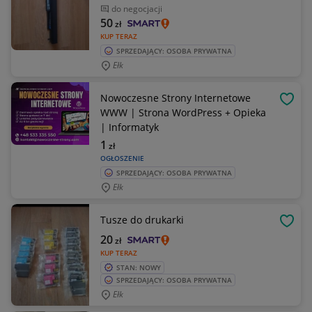
do negocjacji
50
zł
KUP TERAZ
SPRZEDAJĄCY: OSOBA PRYWATNA
Ełk
Nowoczesne Strony Internetowe
OBSE
WWW | Strona WordPress + Opieka
| Informatyk
1
zł
OGŁOSZENIE
SPRZEDAJĄCY: OSOBA PRYWATNA
Ełk
Tusze do drukarki
OBSE
20
zł
KUP TERAZ
STAN: NOWY
SPRZEDAJĄCY: OSOBA PRYWATNA
Ełk