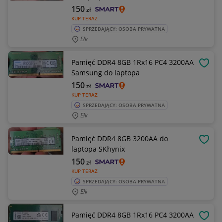
150
zł
KUP TERAZ
SPRZEDAJĄCY: OSOBA PRYWATNA
Ełk
Pamięć DDR4 8GB 1Rx16 PC4 3200AA
OBSE
Samsung do laptopa
150
zł
KUP TERAZ
SPRZEDAJĄCY: OSOBA PRYWATNA
Ełk
Pamięć DDR4 8GB 3200AA do
OBSE
laptopa SKhynix
150
zł
KUP TERAZ
SPRZEDAJĄCY: OSOBA PRYWATNA
Ełk
Pamięć DDR4 8GB 1Rx16 PC4 3200AA
OBSE