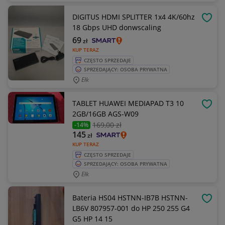
DIGITUS HDMI SPLITTER 1x4 4K/60hz
OBSE
18 Gbps UHD donwscaling
69
zł
KUP TERAZ
CZĘSTO SPRZEDAJE
SPRZEDAJĄCY: OSOBA PRYWATNA
Ełk
TABLET HUAWEI MEDIAPAD T3 10
OBSE
2GB/16GB AGS-W09
169
,00 zł
-14%
145
zł
KUP TERAZ
CZĘSTO SPRZEDAJE
SPRZEDAJĄCY: OSOBA PRYWATNA
Ełk
Bateria HS04 HSTNN-IB7B HSTNN-
OBSE
LB6V 807957-001 do HP 250 255 G4
G5 HP 14 15