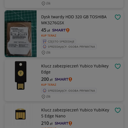
Ełk
Dysk twardy HDD 320 GB TOSHIBA
OBSE
MK3276GSX
45
zł
KUP TERAZ
CZĘSTO SPRZEDAJE
SPRZEDAJĄCY: OSOBA PRYWATNA
Ełk
Klucz zabezpieczeń Yubico Yubikey
OBSE
Edge
200
zł
KUP TERAZ
SPRZEDAJĄCY: OSOBA PRYWATNA
Ełk
Klucz zabezpieczeń Yubico YubiKey
OBSE
5 Edge Nano
210
zł