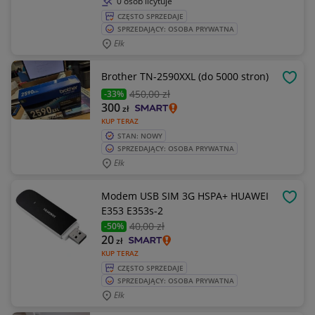
0 osób licytuje
CZĘSTO SPRZEDAJE
SPRZEDAJĄCY: OSOBA PRYWATNA
Ełk
Brother TN-2590XXL (do 5000 stron)
OBSE
450
,00 zł
-33%
300
zł
KUP TERAZ
STAN: NOWY
SPRZEDAJĄCY: OSOBA PRYWATNA
Ełk
Modem USB SIM 3G HSPA+ HUAWEI
OBSE
E353 E353s-2
40
,00 zł
-50%
20
zł
KUP TERAZ
CZĘSTO SPRZEDAJE
SPRZEDAJĄCY: OSOBA PRYWATNA
Ełk