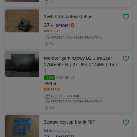
Ełk
Switch UnionBeast Blue
OBSE
37
zł
KUP TERAZ
SPRZEDAJĄCY: OSOBA PRYWATNA
Ełk
Monitor gamingowy LG UltraGear
OBSE
27GL650F-B | 27" IPS | 144Hz | 1ms
|
500
,00 zł
-20%
399
zł
KUP TERAZ
CZĘSTO SPRZEDAJE
SPRZEDAJĄCY: OSOBA PRYWATNA
Ełk
Zestaw keycap blank PBT
OBSE
do negocjacji
27