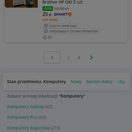
Brother HP OKI 5 szt.
50
,00 zł
-50%
25
zł
KUP TERAZ
CZĘSTO SPRZEDAJE
SPRZEDAJĄCY: OSOBA PRYWATNA
Ełk
Wybierz stronę:
Następna strona
z
4
Stan przedmiotu: Komputery
Nowy
Bardzo dobry
Używa
Zobacz w innej lokalizacji
"Komputery"
Komputery Gołdap
(47)
Komputery Pisz
(63)
Komputery Augustów
(215)