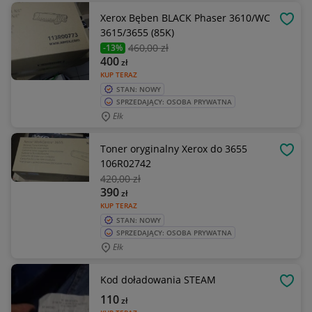
Xerox Bęben BLACK Phaser 3610/WC
OBSE
3615/3655 (85K)
460
,00 zł
-13%
400
zł
KUP TERAZ
STAN: NOWY
SPRZEDAJĄCY: OSOBA PRYWATNA
Ełk
Toner oryginalny Xerox do 3655
OBSE
106R02742
420
,00 zł
390
zł
KUP TERAZ
STAN: NOWY
SPRZEDAJĄCY: OSOBA PRYWATNA
Ełk
Kod doładowania STEAM
OBSE
110
zł