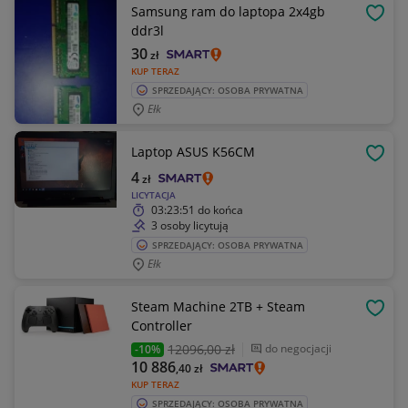
Samsung ram do laptopa 2x4gb
OBSE
ddr3l
30
zł
KUP TERAZ
SPRZEDAJĄCY: OSOBA PRYWATNA
Ełk
Laptop ASUS K56CM
OBSE
4
zł
LICYTACJA
03:23:51
do końca
3 osoby licytują
SPRZEDAJĄCY: OSOBA PRYWATNA
Ełk
Steam Machine 2TB + Steam
OBSE
Controller
12096
,00 zł
do negocjacji
-10%
10 886
,40
zł
KUP TERAZ
SPRZEDAJĄCY: OSOBA PRYWATNA