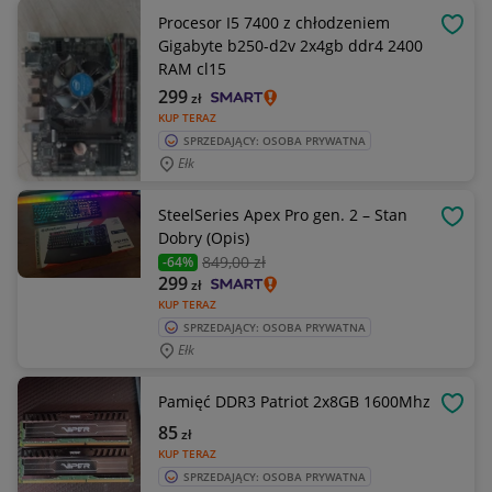
Procesor I5 7400 z chłodzeniem
OBSE
Gigabyte b250-d2v 2x4gb ddr4 2400
RAM cl15
299
zł
KUP TERAZ
SPRZEDAJĄCY: OSOBA PRYWATNA
Ełk
SteelSeries Apex Pro gen. 2 – Stan
OBSE
Dobry (Opis)
849
,00 zł
-64%
299
zł
KUP TERAZ
SPRZEDAJĄCY: OSOBA PRYWATNA
Ełk
Pamięć DDR3 Patriot 2x8GB 1600Mhz
OBSE
85
zł
KUP TERAZ
SPRZEDAJĄCY: OSOBA PRYWATNA