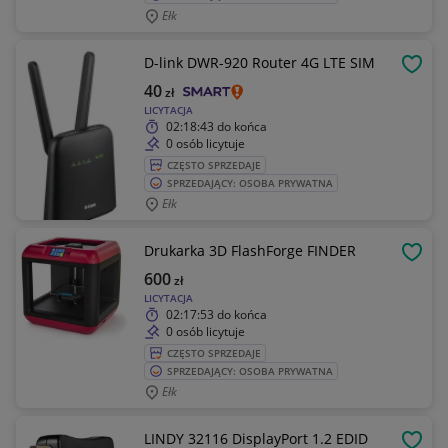
Ełk
D-link DWR-920 Router 4G LTE SIM
OBSE
40
zł
LICYTACJA
02:18:43
do końca
0 osób licytuje
CZĘSTO SPRZEDAJE
SPRZEDAJĄCY: OSOBA PRYWATNA
Ełk
Drukarka 3D FlashForge FINDER
OBSE
600
zł
LICYTACJA
02:17:53
do końca
0 osób licytuje
CZĘSTO SPRZEDAJE
SPRZEDAJĄCY: OSOBA PRYWATNA
Ełk
LINDY 32116 DisplayPort 1.2 EDID