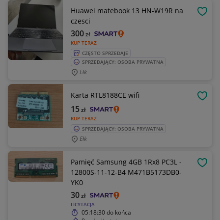
Huawei matebook 13 HN-W19R na
OBSE
czesci
300
zł
KUP TERAZ
CZĘSTO SPRZEDAJE
SPRZEDAJĄCY: OSOBA PRYWATNA
Ełk
Karta RTL8188CE wifi
OBSE
15
zł
KUP TERAZ
SPRZEDAJĄCY: OSOBA PRYWATNA
Ełk
Pamięć Samsung 4GB 1Rx8 PC3L -
OBSE
12800S-11-12-B4 M471B5173DB0-
YK0
30
zł
LICYTACJA
05:18:30
do końca