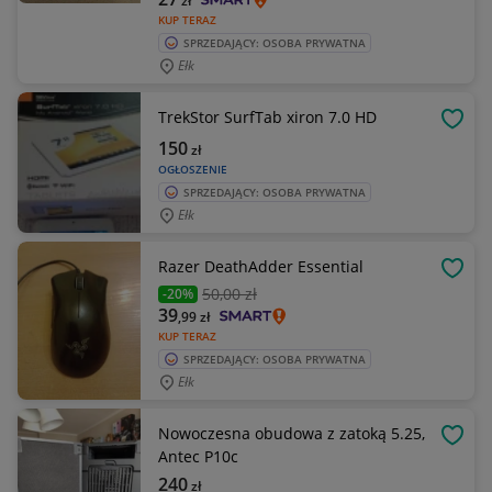
zł
KUP TERAZ
SPRZEDAJĄCY: OSOBA PRYWATNA
Ełk
TrekStor SurfTab xiron 7.0 HD
OBSE
150
zł
OGŁOSZENIE
SPRZEDAJĄCY: OSOBA PRYWATNA
Ełk
Razer DeathAdder Essential
OBSE
50
,00 zł
-20%
39
,99
zł
KUP TERAZ
SPRZEDAJĄCY: OSOBA PRYWATNA
Ełk
Nowoczesna obudowa z zatoką 5.25,
OBSE
Antec P10c
240
zł