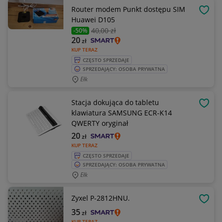
Router modem Punkt dostępu SIM
OBSE
Huawei D105
40
,00 zł
-50%
20
zł
KUP TERAZ
CZĘSTO SPRZEDAJE
SPRZEDAJĄCY: OSOBA PRYWATNA
Ełk
Stacja dokująca do tabletu
OBSE
klawiatura SAMSUNG ECR-K14
QWERTY oryginał
20
zł
KUP TERAZ
CZĘSTO SPRZEDAJE
SPRZEDAJĄCY: OSOBA PRYWATNA
Ełk
Zyxel P-2812HNU.
OBSE
35
zł
KUP TERAZ