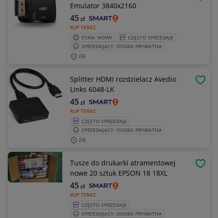
OBSE
Emulator 3840x2160
45
zł
KUP TERAZ
STAN: NOWY
CZĘSTO SPRZEDAJE
SPRZEDAJĄCY: OSOBA PRYWATNA
Ełk
Splitter HDMI rozdzielacz Avedio
OBSE
Links 6048-LK
45
zł
KUP TERAZ
CZĘSTO SPRZEDAJE
SPRZEDAJĄCY: OSOBA PRYWATNA
Ełk
Tusze do drukarki atramentowej
OBSE
nowe 20 sztuk EPSON 18 18XL
45
zł
KUP TERAZ
CZĘSTO SPRZEDAJE
SPRZEDAJĄCY: OSOBA PRYWATNA