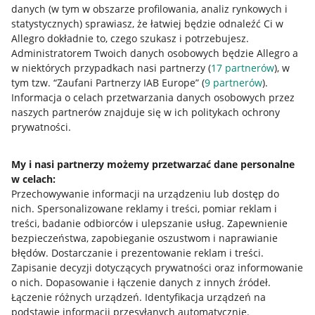
danych (w tym w obszarze profilowania, analiz rynkowych i
statystycznych) sprawiasz, że łatwiej będzie odnaleźć Ci w
Allegro dokładnie to, czego szukasz i potrzebujesz.
Administratorem Twoich danych osobowych będzie Allegro a
w niektórych przypadkach nasi partnerzy (
17
partnerów
), w
tym tzw. “Zaufani Partnerzy IAB Europe” (
9
partnerów
).
Przydatne informacje
Informacja o celach przetwarzania danych osobowych przez
naszych partnerów znajduje się w ich politykach ochrony
prywatności.
Jak to działa
Napisz do nas
My i nasi partnerzy możemy przetwarzać dane personalne
w celach:
Allegro Gadane dla sprzedających
Przechowywanie informacji na urządzeniu lub dostęp do
Allegro Gadane dla kupujących
nich
.
Spersonalizowane reklamy i treści, pomiar reklam i
treści, badanie odbiorców i ulepszanie usług
.
Zapewnienie
Mapa miejscowości
bezpieczeństwa, zapobieganie oszustwom i naprawianie
błędów
.
Dostarczanie i prezentowanie reklam i treści
.
Informacje prawne
Zapisanie decyzji dotyczących prywatności oraz informowanie
o nich
.
Dopasowanie i łączenie danych z innych źródeł
.
Regulamin
Łączenie różnych urządzeń
.
Identyfikacja urządzeń na
podstawie informacji przesyłanych automatycznie
.