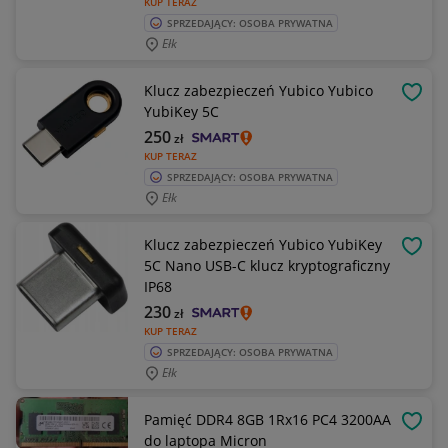
KUP TERAZ
SPRZEDAJĄCY: OSOBA PRYWATNA
Ełk
Klucz zabezpieczeń Yubico Yubico
OBSE
YubiKey 5C
250
zł
KUP TERAZ
SPRZEDAJĄCY: OSOBA PRYWATNA
Ełk
Klucz zabezpieczeń Yubico YubiKey
OBSE
5C Nano USB-C klucz kryptograficzny
IP68
230
zł
KUP TERAZ
SPRZEDAJĄCY: OSOBA PRYWATNA
Ełk
Pamięć DDR4 8GB 1Rx16 PC4 3200AA
OBSE
do laptopa Micron