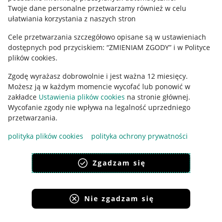
Polityka plików "cookies"
Twoje dane personalne przetwarzamy również w celu
ułatwiania korzystania z naszych stron
Ustawienia plików "cookies"
Cele przetwarzania szczegółowo opisane są w ustawieniach
Udostępnianie lokalizacji
dostępnych pod przyciskiem: “ZMIENIAM ZGODY” i w Polityce
Informacje dla Aktu o Usługach Cyfrowych
plików cookies.
Zgodę wyrażasz dobrowolnie i jest ważna 12 miesięcy.
Pobierz aplikację
Możesz ją w każdym momencie wycofać lub ponowić w
zakładce
Ustawienia plików cookies
na stronie głównej.
Wycofanie zgody nie wpływa na legalność uprzedniego
przetwarzania.
polityka plików cookies
polityka ochrony prywatności
Zgadzam się
Nie zgadzam się
Korzystanie z serwisu oznacza akceptację
regulaminu
.