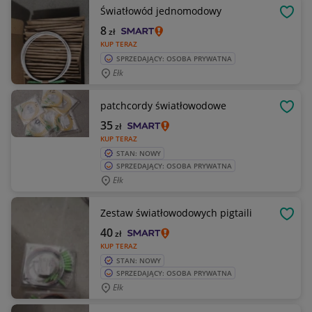
Światłowód jednomodowy
OBSE
8
zł
KUP TERAZ
SPRZEDAJĄCY: OSOBA PRYWATNA
Ełk
patchcordy światłowodowe
OBSE
35
zł
KUP TERAZ
STAN: NOWY
SPRZEDAJĄCY: OSOBA PRYWATNA
Ełk
Zestaw światłowodowych pigtaili
OBSE
40
zł
KUP TERAZ
STAN: NOWY
SPRZEDAJĄCY: OSOBA PRYWATNA
Ełk