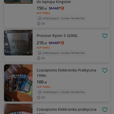
do laptopa Kingston
150
zł
KUP TERAZ
SPRZEDAJĄCY: OSOBA PRYWATNA
Ełk
Procesor Ryzen 3 3200G
OBSE
210
zł
KUP TERAZ
SPRZEDAJĄCY: OSOBA PRYWATNA
Ełk
Czasopismo Elektronika Praktyczna
OBSE
1996r.
100
zł
KUP TERAZ
SPRZEDAJĄCY: OSOBA PRYWATNA
Ełk
Czasopismo Elektronika praktyczna
OBSE