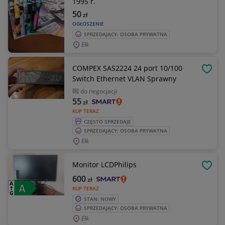
1995 r.
50
zł
OGŁOSZENIE
SPRZEDAJĄCY: OSOBA PRYWATNA
Ełk
COMPEX SAS2224 24 port 10/100
OBSE
Switch Ethernet VLAN Sprawny
do negocjacji
55
zł
KUP TERAZ
CZĘSTO SPRZEDAJE
SPRZEDAJĄCY: OSOBA PRYWATNA
Ełk
Monitor LCDPhilips
OBSE
600
zł
KUP TERAZ
STAN: NOWY
SPRZEDAJĄCY: OSOBA PRYWATNA
Ełk