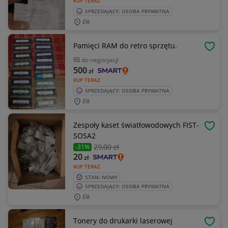
KUP TERAZ
SPRZEDAJĄCY: OSOBA PRYWATNA
Ełk
Pamięci RAM do retro sprzętu.
OBSE
do negocjacji
500
zł
KUP TERAZ
SPRZEDAJĄCY: OSOBA PRYWATNA
Ełk
Zespoły kaset światłowodowych FIST-
OBSE
SOSA2
29
,00 zł
-31%
20
zł
KUP TERAZ
STAN: NOWY
SPRZEDAJĄCY: OSOBA PRYWATNA
Ełk
Tonery do drukarki laserowej
OBSE