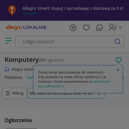
Allegro Smart! Kupuj i sprzedawaj z dostawą za 0 zł
Sprawdź »
Otwórz menu z kategoriami
szukaj
Komputery
237
ogłoszeń
POL
Allegro Lokalnie
Elektronika
Komputery
Zamkn
Dodaj swoje wyszukiwania do ulubionych.
Gdy pojawią się nowe oferty, wyślemy Ci je
Podobne:
komputer stacjonarny
komputer
komputery gam
mailowo. Ustaw powiadomienia w
ulubionych
wyszukiwaniach
.
Filtruj
Ełk, Warmińsko-mazurskie, +0 km
Ogłoszenia