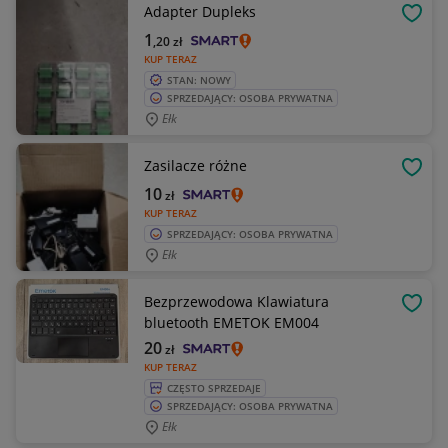
Adapter Dupleks
OBSE
1
,20
zł
KUP TERAZ
STAN: NOWY
SPRZEDAJĄCY: OSOBA PRYWATNA
Ełk
Zasilacze różne
OBSE
10
zł
KUP TERAZ
SPRZEDAJĄCY: OSOBA PRYWATNA
Ełk
Bezprzewodowa Klawiatura
OBSE
bluetooth EMETOK EM004
20
zł
KUP TERAZ
CZĘSTO SPRZEDAJE
SPRZEDAJĄCY: OSOBA PRYWATNA
Ełk