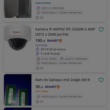
OGŁOSZENIE
CZĘSTO SPRZEDAJE
SPRZEDAJĄCY: OSOBA PRYWATNA
Ełk
Kamera IP ANPVIZ IPC-D260W-S 6MP
OBSE
(3072 x 2048 px) PoE
190
zł
LICYTACJA
04:19:26
do końca
0 osób licytuje
STAN: NOWY
CZĘSTO SPRZEDAJE
SPRZEDAJĄCY: OSOBA PRYWATNA
Ełk
Ram do laptopa cmd 2x4gb ddr3l
OBSE
30
zł
KUP TERAZ
SPRZEDAJĄCY: OSOBA PRYWATNA
Ełk