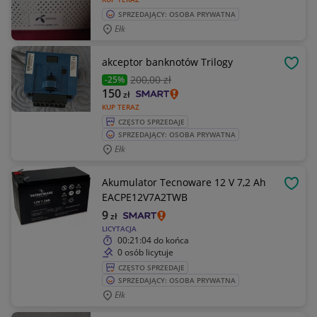
SPRZEDAJĄCY: OSOBA PRYWATNA
Ełk
akceptor banknotów Trilogy
OBSE
200
,00 zł
-25%
150
zł
KUP TERAZ
CZĘSTO SPRZEDAJE
SPRZEDAJĄCY: OSOBA PRYWATNA
Ełk
Akumulator Tecnoware 12 V 7,2 Ah
OBSE
EACPE12V7A2TWB
9
zł
LICYTACJA
00:21:04
do końca
0 osób licytuje
CZĘSTO SPRZEDAJE
SPRZEDAJĄCY: OSOBA PRYWATNA
Ełk