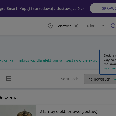
SPRAW
egro Smart! Kupuj i sprzedawaj z dostawą za 0 zł
Miasto
Wyczyść frazę
+
0
km
Odległość
szu
Dodaj sw
Gdy poja
ktronika
mikroskop dla elektronika
zestaw diy elektronika
mailowo
wyszuki
k listy
Widok siatki
Sortuj od:
łoszenia
2 lampy elektronowe (zestaw)