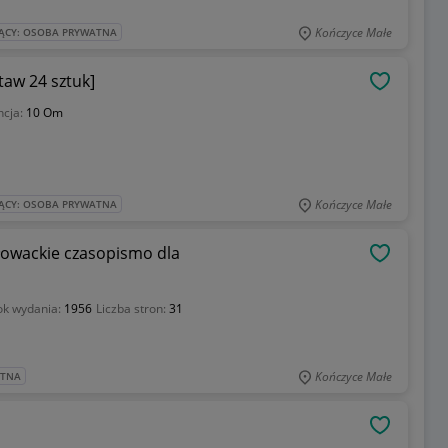
Kończyce Małe
ĄCY: OSOBA PRYWATNA
 2W [zestaw 24 sztuk]
OBSERWU
ncja:
10 Om
Kończyce Małe
ĄCY: OSOBA PRYWATNA
słowackie czasopismo dla
OBSERWU
ok wydania:
1956
Liczba stron:
31
Kończyce Małe
ATNA
OBSERWU