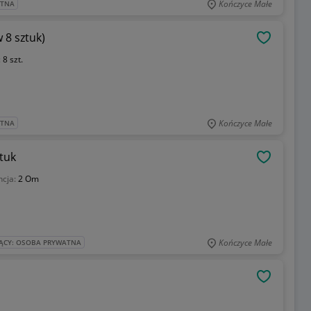
Kończyce Małe
ATNA
 8 sztuk)
OBSERWU
:
8 szt.
Kończyce Małe
ATNA
ztuk
OBSERWU
ncja:
2 Om
Kończyce Małe
ĄCY: OSOBA PRYWATNA
OBSERWU