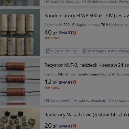
CZĘSTO SPRZEDAJE
SPRZEDAJĄCY: OSOBA PRYW
Kondensatory ELWA 500uF, 70V (zestaw
Pojemność:
500 µF
Napięcie pracy:
70 V
Liczba sztuk
40
zł
KUP TERAZ
CZĘSTO SPRZEDAJE
SPRZEDAJĄCY: OSOBA PRYW
Rezystor MLT-2, radziecki - zestaw 24 s
Symbol:
MLT-2
Typ:
metalizowany
Moc:
2 W
Rezysta
12
zł
KUP TERAZ
STAN: NOWY
CZĘSTO SPRZEDAJE
SPRZEDAJ
Radiatory Nasadkowe (zestaw 14 sztuk)
20
zł