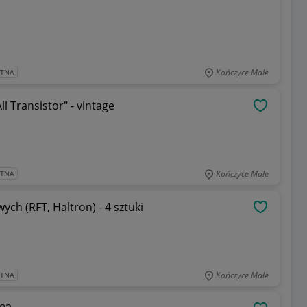
Kończyce Małe
ATNA
 Transistor" - vintage
OBSERWU
Kończyce Małe
ATNA
ch (RFT, Haltron) - 4 sztuki
OBSERWU
Kończyce Małe
ATNA