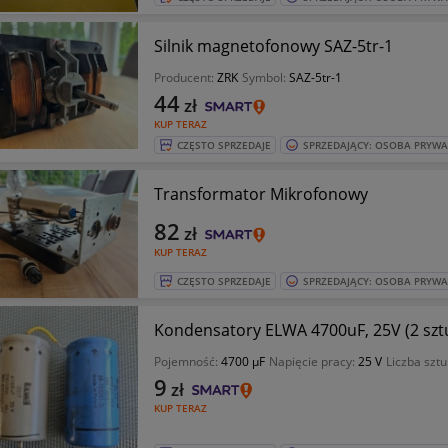
Silnik magnetofonowy SAZ-5tr-1
Producent:
ZRK
Symbol:
SAZ-5tr-1
44
zł
KUP TERAZ
CZĘSTO SPRZEDAJE
SPRZEDAJĄCY: OSOBA PRYW
Transformator Mikrofonowy
82
zł
KUP TERAZ
CZĘSTO SPRZEDAJE
SPRZEDAJĄCY: OSOBA PRYW
Kondensatory ELWA 4700uF, 25V (2 sztu
Pojemność:
4700 µF
Napięcie pracy:
25 V
Liczba sztu
9
zł
KUP TERAZ