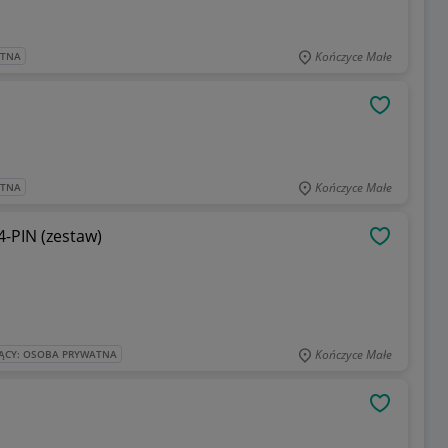
Kończyce Małe
ATNA
OBSERWU
Kończyce Małe
ATNA
-PIN (zestaw)
OBSERWU
Kończyce Małe
ĄCY: OSOBA PRYWATNA
OBSERWU