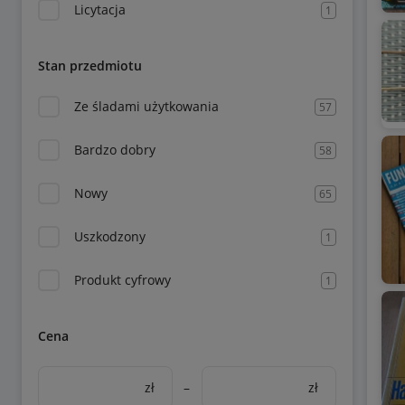
Licytacja
1
Stan przedmiotu
Ze śladami użytkowania
57
Bardzo dobry
58
Nowy
65
Uszkodzony
1
Produkt cyfrowy
1
Cena
zł
–
zł