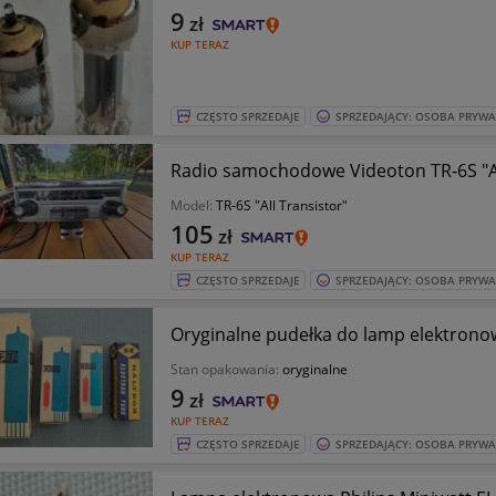
9
zł
KUP TERAZ
CZĘSTO SPRZEDAJE
SPRZEDAJĄCY: OSOBA PRYW
Radio samochodowe Videoton TR-6S "All
Model:
TR-6S "All Transistor"
105
zł
KUP TERAZ
CZĘSTO SPRZEDAJE
SPRZEDAJĄCY: OSOBA PRYW
Oryginalne pudełka do lamp elektronowy
Stan opakowania:
oryginalne
9
zł
KUP TERAZ
CZĘSTO SPRZEDAJE
SPRZEDAJĄCY: OSOBA PRYW