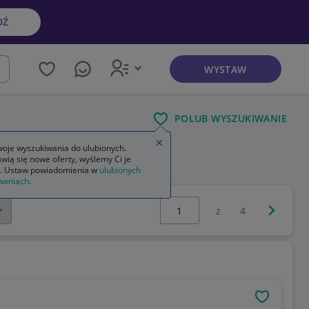
DŹ
WYSTAW
kaj
POLUB WYSZUKIWANIE
Zamknij wskazówkę
oje wyszukiwania do ulubionych.
wią się nowe oferty, wyślemy Ci je
. Ustaw powiadomienia w
ulubionych
waniach
.
Wybierz stronę:
Następna 
z
4
OBSERWU