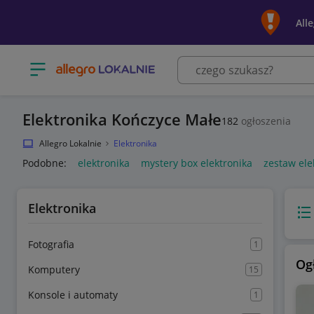
All
Otwórz menu z kategoriami
Elektronika Kończyce Małe
182
ogłoszenia
Allegro Lokalnie
Elektronika
Podobne:
elektronika
mystery box elektronika
zestaw ele
Elektronika
Wido
Fotografia
1
Og
Komputery
15
Konsole i automaty
1