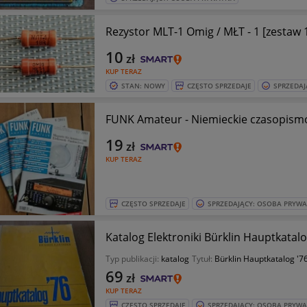
Rezystor MLT-1 Omig / MŁT - 1 [zestaw 
10
zł
KUP TERAZ
STAN: NOWY
CZĘSTO SPRZEDAJE
SPRZEDAJ
FUNK Amateur - Niemieckie czasopism
19
zł
KUP TERAZ
CZĘSTO SPRZEDAJE
SPRZEDAJĄCY: OSOBA PRYW
Katalog Elektroniki Bürklin Hauptkatalo
Typ publikacji:
katalog
Tytuł:
Bürklin Hauptkatalog '76
69
zł
KUP TERAZ
CZĘSTO SPRZEDAJE
SPRZEDAJĄCY: OSOBA PRYW