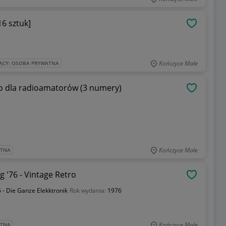
16 sztuk]
OBSERWU
Kończyce Małe
ĄCY: OSOBA PRYWATNA
o dla radioamatorów (3 numery)
OBSERWU
Kończyce Małe
ATNA
g '76 - Vintage Retro
OBSERWU
 - Die Ganze Elekktronik
Rok wydania:
1976
Kończyce Małe
ATNA