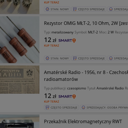
KUP TERAZ
STAN: NOWY
CZĘSTO SPRZEDAJE
SPRZEDAJ
Rezystor OMIG MŁT-2, 10 Ohm,
Typ:
metalizowany
Symbol:
MŁT-2
Moc:
2 W
Rezysta
12
zł
KUP TERAZ
STAN: NOWY
CZĘSTO SPRZEDAJE
SPRZEDAJ
Amatérské Radio - 1956, nr 8 - Czecho
radioamatorów
Typ publikacji:
czasopismo
Tytuł:
Amatérské Radio
R
12
zł
KUP TERAZ
CZĘSTO SPRZEDAJE
SPRZEDAJĄCY: OSOBA PRYW
Przekaźnik Elektromagnetyczny RWT