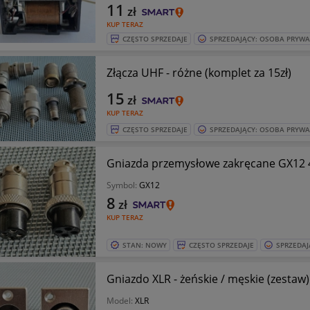
11
zł
KUP TERAZ
CZĘSTO SPRZEDAJE
SPRZEDAJĄCY: OSOBA PRYW
Złącza UHF - różne (komplet za 15zł)
15
zł
KUP TERAZ
CZĘSTO SPRZEDAJE
SPRZEDAJĄCY: OSOBA PRYW
Gniazda przemysłowe zakręcane GX12 4
Symbol:
GX12
8
zł
KUP TERAZ
STAN: NOWY
CZĘSTO SPRZEDAJE
SPRZEDAJ
Gniazdo XLR - żeńskie / męskie (zestaw)
Model:
XLR