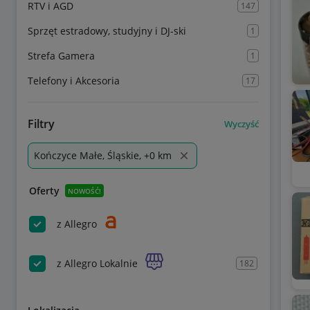
RTV i AGD
147
Sprzęt estradowy, studyjny i DJ-ski
1
Strefa Gamera
1
Telefony i Akcesoria
17
Filtry
Wyczyść
Kończyce Małe, Śląskie, +0 km
Oferty
NOWOŚĆ!
z Allegro
z Allegro Lokalnie
182