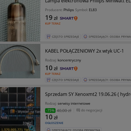
Lampa elektronowa Philips Miniwatt E
Producent:
Philips
Symbol:
EL83
19
zł
KUP TERAZ
CZĘSTO SPRZEDAJE
SPRZEDAJĄCY: OSOBA PRYW
KABEL POŁĄCZENIOWY 2x wtyk UC-1
Rodzaj:
koncentryczny
10
zł
KUP TERAZ
CZĘSTO SPRZEDAJE
SPRZEDAJĄCY: OSOBA PRYW
Sprzedam SY Xenoxmt2 19.06.26 ( hydr
Rodzaj:
serwisy internetowe
40
,00 zł
do negocjacji
-75%
10
zł
OGŁOSZENIE
SPRZEDAJĄCY: OSOBA PRYWATNA