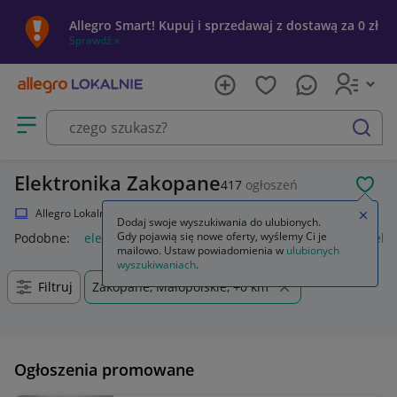
Allegro Smart! Kupuj i sprzedawaj z dostawą za 0 zł
Sprawdź »
Otwórz menu z kategoriami
szukaj
Elektronika Zakopane
417
ogłoszeń
POL
Allegro Lokalnie
Elektronika
Zamkn
Dodaj swoje wyszukiwania do ulubionych.
Gdy pojawią się nowe oferty, wyślemy Ci je
Podobne:
elektronika
mystery box elektronika
zestaw elekt
mailowo. Ustaw powiadomienia w
ulubionych
wyszukiwaniach
.
Filtruj
Zakopane, Małopolskie, +0 km
Ogłoszenia promowane