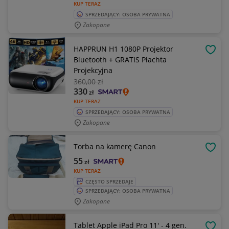
KUP TERAZ
SPRZEDAJĄCY: OSOBA PRYWATNA
Zakopane
HAPPRUN H1 1080P Projektor
OBSE
Bluetooth + GRATIS Płachta
Projekcyjna
360
,00 zł
330
zł
KUP TERAZ
SPRZEDAJĄCY: OSOBA PRYWATNA
Zakopane
Torba na kamerę Canon
OBSE
55
zł
KUP TERAZ
CZĘSTO SPRZEDAJE
SPRZEDAJĄCY: OSOBA PRYWATNA
Zakopane
Tablet Apple iPad Pro 11' - 4 gen.