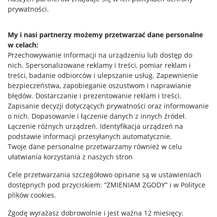
prywatności.
Jak to działa
Napisz do nas
My i nasi partnerzy możemy przetwarzać dane personalne
w celach:
Allegro Gadane dla sprzedających
Przechowywanie informacji na urządzeniu lub dostęp do
Allegro Gadane dla kupujących
nich
.
Spersonalizowane reklamy i treści, pomiar reklam i
treści, badanie odbiorców i ulepszanie usług
.
Zapewnienie
Mapa miejscowości
bezpieczeństwa, zapobieganie oszustwom i naprawianie
błędów
.
Dostarczanie i prezentowanie reklam i treści
.
Informacje prawne
Zapisanie decyzji dotyczących prywatności oraz informowanie
o nich
.
Dopasowanie i łączenie danych z innych źródeł
.
Regulamin
Łączenie różnych urządzeń
.
Identyfikacja urządzeń na
podstawie informacji przesyłanych automatycznie
.
Polityka plików "cookies"
Twoje dane personalne przetwarzamy również w celu
ułatwiania korzystania z naszych stron
Ustawienia plików "cookies"
Cele przetwarzania szczegółowo opisane są w ustawieniach
Udostępnianie lokalizacji
dostępnych pod przyciskiem: “ZMIENIAM ZGODY” i w Polityce
Informacje dla Aktu o Usługach Cyfrowych
plików cookies.
Zgodę wyrażasz dobrowolnie i jest ważna 12 miesięcy.
Pobierz aplikację