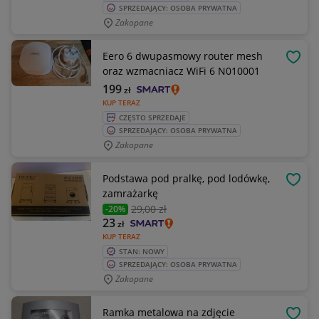
SPRZEDAJĄCY: OSOBA PRYWATNA
Zakopane
Eero 6 dwupasmowy router mesh
OBSE
oraz wzmacniacz WiFi 6 N010001
199
zł
KUP TERAZ
CZĘSTO SPRZEDAJE
SPRZEDAJĄCY: OSOBA PRYWATNA
Zakopane
Podstawa pod pralkę, pod lodówkę,
OBSE
zamrażarkę
29
,00 zł
-20%
23
zł
KUP TERAZ
STAN: NOWY
SPRZEDAJĄCY: OSOBA PRYWATNA
Zakopane
Ramka metalowa na zdjęcie