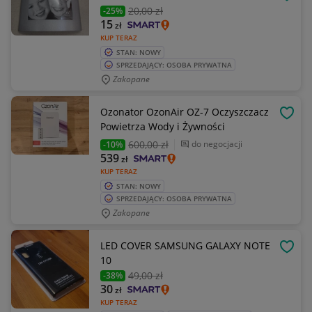
OBSE
20
,00 zł
-25%
15
zł
KUP TERAZ
STAN: NOWY
SPRZEDAJĄCY: OSOBA PRYWATNA
Zakopane
Ozonator OzonAir OZ-7 Oczyszczacz
OBSE
Powietrza Wody i Żywności
600
,00 zł
do negocjacji
-10%
539
zł
KUP TERAZ
STAN: NOWY
SPRZEDAJĄCY: OSOBA PRYWATNA
Zakopane
LED COVER SAMSUNG GALAXY NOTE
OBSE
10
49
,00 zł
-38%
30
zł
KUP TERAZ