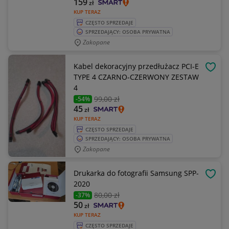
159
zł
KUP TERAZ
CZĘSTO SPRZEDAJE
SPRZEDAJĄCY: OSOBA PRYWATNA
Zakopane
Kabel dekoracyjny przedłużacz PCI-E
OBSE
TYPE 4 CZARNO-CZERWONY ZESTAW
4
99
,00 zł
-54%
45
zł
KUP TERAZ
CZĘSTO SPRZEDAJE
SPRZEDAJĄCY: OSOBA PRYWATNA
Zakopane
Drukarka do fotografii Samsung SPP-
OBSE
2020
80
,00 zł
-37%
50
zł
KUP TERAZ
CZĘSTO SPRZEDAJE