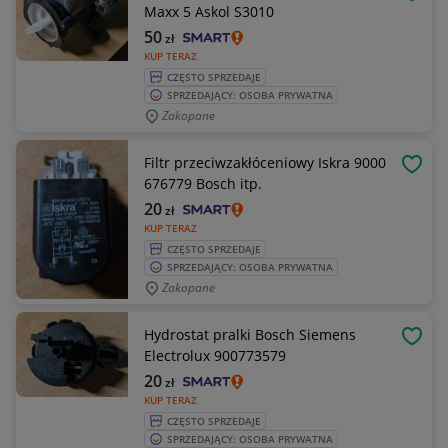
OBSE
Maxx 5 Askol S3010
50
zł
KUP TERAZ
CZĘSTO SPRZEDAJE
SPRZEDAJĄCY: OSOBA PRYWATNA
Zakopane
Filtr przeciwzakłóceniowy Iskra 9000
OBSE
676779 Bosch itp.
20
zł
KUP TERAZ
CZĘSTO SPRZEDAJE
SPRZEDAJĄCY: OSOBA PRYWATNA
Zakopane
Hydrostat pralki Bosch Siemens
OBSE
Electrolux 900773579
20
zł
KUP TERAZ
CZĘSTO SPRZEDAJE
SPRZEDAJĄCY: OSOBA PRYWATNA