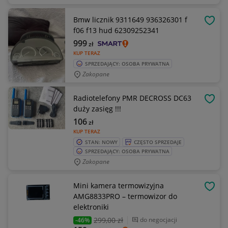
Bmw licznik 9311649 936326301 f
OBSE
f06 f13 hud 62309252341
999
zł
KUP TERAZ
SPRZEDAJĄCY: OSOBA PRYWATNA
Zakopane
Radiotelefony PMR DECROSS DC63
OBSE
duży zasięg !!!
106
zł
KUP TERAZ
STAN: NOWY
CZĘSTO SPRZEDAJE
SPRZEDAJĄCY: OSOBA PRYWATNA
Zakopane
Mini kamera termowizyjna
OBSE
AMG8833PRO – termowizor do
elektroniki
299
,00 zł
do negocjacji
-46%