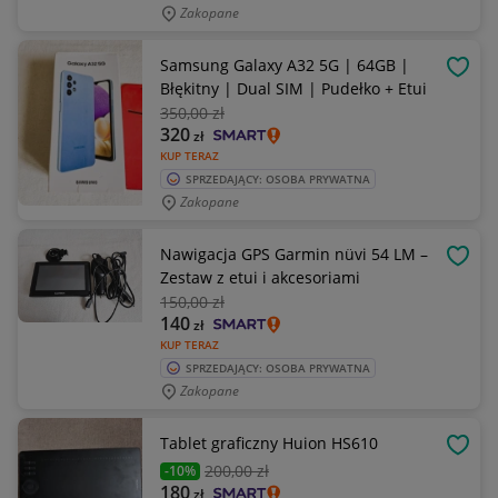
Zakopane
Samsung Galaxy A32 5G | 64GB |
OBSE
Błękitny | Dual SIM | Pudełko + Etui
350
,00 zł
320
zł
KUP TERAZ
SPRZEDAJĄCY: OSOBA PRYWATNA
Zakopane
Nawigacja GPS Garmin nüvi 54 LM –
OBSE
Zestaw z etui i akcesoriami
150
,00 zł
140
zł
KUP TERAZ
SPRZEDAJĄCY: OSOBA PRYWATNA
Zakopane
Tablet graficzny Huion HS610
OBSE
200
,00 zł
-10%
180
zł