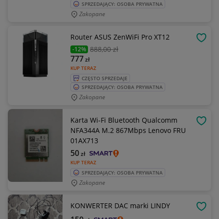
SPRZEDAJĄCY: OSOBA PRYWATNA
Zakopane
Router ASUS ZenWiFi Pro XT12
OBSE
888
,00 zł
-12%
777
zł
KUP TERAZ
CZĘSTO SPRZEDAJE
SPRZEDAJĄCY: OSOBA PRYWATNA
Zakopane
Karta Wi-Fi Bluetooth Qualcomm
OBSE
NFA344A M.2 867Mbps Lenovo FRU
01AX713
50
zł
KUP TERAZ
SPRZEDAJĄCY: OSOBA PRYWATNA
Zakopane
KONWERTER DAC marki LINDY
OBSE