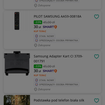
SPRZEDAJĄCY: OSOBA PRYWATNA
Zakopane
PILOT SAMSUNG AA59-00818A
OBSE
45
,00 zł
-33%
30
zł
KUP TERAZ
STAN: NOWY
SPRZEDAJĄCY: OSOBA PRYWATNA
Zakopane
Samsung Adapter Kart CI 3709-
OBSE
001791
45
,00 zł
-33%
30
zł
KUP TERAZ
STAN: NOWY
SPRZEDAJĄCY: OSOBA PRYWATNA
Zakopane
Podstawka pod telefon biała silk
OBSE