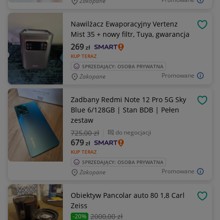
Zakopane
Nawilżacz Ewaporacyjny Vertenz
OBSE
Mist 35 + nowy filtr, Tuya, gwarancja
269
zł
KUP TERAZ
SPRZEDAJĄCY: OSOBA PRYWATNA
Promowane
Zakopane
Zadbany Redmi Note 12 Pro 5G Sky
OBSE
Blue 6/128GB | Stan BDB | Pełen
zestaw
725
,00 zł
do negocjacji
679
zł
KUP TERAZ
SPRZEDAJĄCY: OSOBA PRYWATNA
Promowane
Zakopane
Obiektyw Pancolar auto 80 1,8 Carl
OBSE
Zeiss
2000
,00 zł
-20%