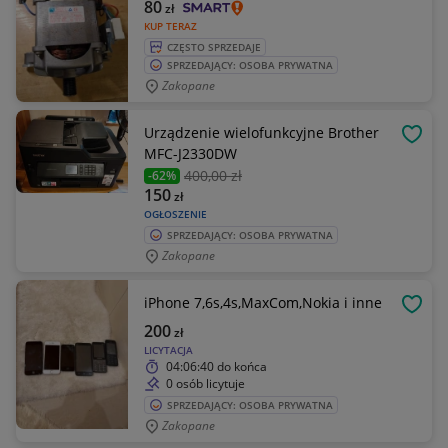
80
zł
KUP TERAZ
CZĘSTO SPRZEDAJE
SPRZEDAJĄCY: OSOBA PRYWATNA
Zakopane
Urządzenie wielofunkcyjne Brother
OBSE
MFC-J2330DW
400
,00 zł
-62%
150
zł
OGŁOSZENIE
SPRZEDAJĄCY: OSOBA PRYWATNA
Zakopane
iPhone 7,6s,4s,MaxCom,Nokia i inne
OBSE
200
zł
LICYTACJA
04:06:40
do końca
0 osób licytuje
SPRZEDAJĄCY: OSOBA PRYWATNA
Zakopane