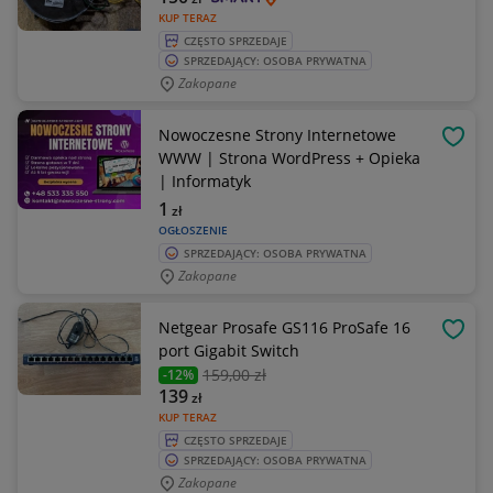
KUP TERAZ
CZĘSTO SPRZEDAJE
SPRZEDAJĄCY: OSOBA PRYWATNA
Zakopane
Nowoczesne Strony Internetowe
OBSE
WWW | Strona WordPress + Opieka
| Informatyk
1
zł
OGŁOSZENIE
SPRZEDAJĄCY: OSOBA PRYWATNA
Zakopane
Netgear Prosafe GS116 ProSafe 16
OBSE
port Gigabit Switch
159
,00 zł
-12%
139
zł
KUP TERAZ
CZĘSTO SPRZEDAJE
SPRZEDAJĄCY: OSOBA PRYWATNA
Zakopane