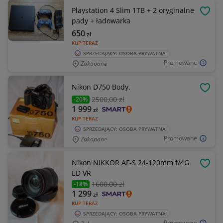
Playstation 4 Slim 1TB + 2 oryginalne
OBSE
pady + ładowarka
650
zł
KUP TERAZ
SPRZEDAJĄCY: OSOBA PRYWATNA
Promowane
Zakopane
Nikon D750 Body.
OBSE
2500
,00 zł
-20%
1 999
zł
KUP TERAZ
SPRZEDAJĄCY: OSOBA PRYWATNA
Promowane
Zakopane
Nikon NIKKOR AF-S 24-120mm f/4G
OBSE
ED VR
1600
,00 zł
-18%
1 299
zł
KUP TERAZ
SPRZEDAJĄCY: OSOBA PRYWATNA
Promowane