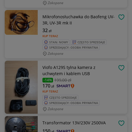
Zakopane
Mikrofonosłuchawka do Baofeng UV-
OBSE
3R, UV-3R mk II
32
zł
KUP TERAZ
STAN: NOWY
CZĘSTO SPRZEDAJE
SPRZEDAJĄCY: OSOBA PRYWATNA
Zakopane
Viofo A129S tylna kamera z
OBSE
uchwytem i kablem USB
199
,00 zł
-14%
170
zł
KUP TERAZ
CZĘSTO SPRZEDAJE
SPRZEDAJĄCY: OSOBA PRYWATNA
Zakopane
Transformator 13V/230V 2500VA
OBSE
150
zł