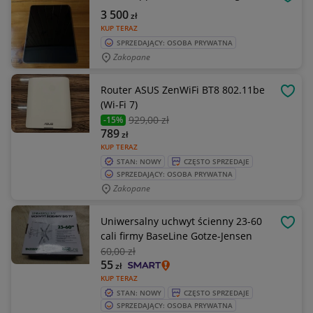
OBSE
3 500
zł
KUP TERAZ
SPRZEDAJĄCY: OSOBA PRYWATNA
Zakopane
Router ASUS ZenWiFi BT8 802.11be
OBSE
(Wi-Fi 7)
929
,00 zł
-15%
789
zł
KUP TERAZ
STAN: NOWY
CZĘSTO SPRZEDAJE
SPRZEDAJĄCY: OSOBA PRYWATNA
Zakopane
Uniwersalny uchwyt ścienny 23-60
OBSE
cali firmy BaseLine Gotze-Jensen
60
,00 zł
55
zł
KUP TERAZ
STAN: NOWY
CZĘSTO SPRZEDAJE
SPRZEDAJĄCY: OSOBA PRYWATNA