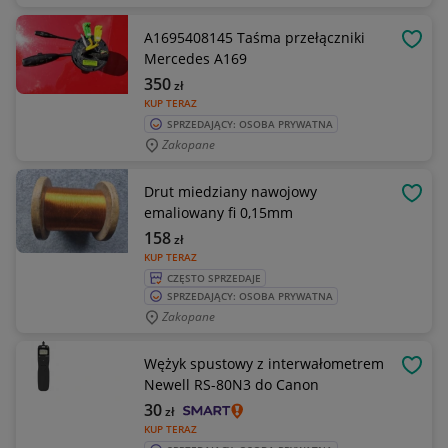
A1695408145 Taśma przełączniki
OBSE
Mercedes A169
350
zł
KUP TERAZ
SPRZEDAJĄCY: OSOBA PRYWATNA
Zakopane
Drut miedziany nawojowy
OBSE
emaliowany fi 0,15mm
158
zł
KUP TERAZ
CZĘSTO SPRZEDAJE
SPRZEDAJĄCY: OSOBA PRYWATNA
Zakopane
Wężyk spustowy z interwałometrem
OBSE
Newell RS-80N3 do Canon
30
zł
KUP TERAZ