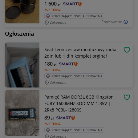
1 600
zł
KUP TERAZ
SPRZEDAJĄCY: OSOBA PRYWATNA
Promowane
Zakopane
Ogłoszenia
Seat Leon zestaw montazowy radia
OBSE
2din lub 1 din komplet orginał
180
zł
KUP TERAZ
SPRZEDAJĄCY: OSOBA PRYWATNA
Zakopane
Pamięć RAM DDR3L 8GB Kingston
OBSE
FURY 1600MHz SODIMM 1.35V |
2Rx8 PC3L-12800S
89
zł
KUP TERAZ
SPRZEDAJĄCY: OSOBA PRYWATNA
Zakopane