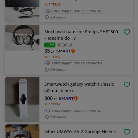
KUP TERAZ
SPRZEDAJĄCY: OSOBA PRYWATNA
Zakopane
Słuchawki nauszne Philips SHP2500
OBSE
– Idealne do TV
40
,00 zł
-12%
35
zł
KUP TERAZ
SPRZEDAJĄCY: OSOBA PRYWATNA
Zakopane
Smartwatch galaxy watch4 classic
OBSE
(42mm, black).
300
zł
KUP TERAZ
SPRZEDAJĄCY: OSOBA PRYWATNA
Zakopane
Silnik UMW55-65-2 Gorenje Hisens
OBSE