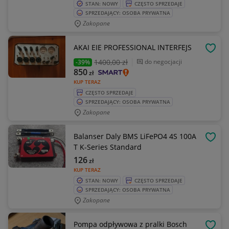
STAN: NOWY
CZĘSTO SPRZEDAJE
SPRZEDAJĄCY: OSOBA PRYWATNA
Zakopane
AKAI EIE PROFESSIONAL INTERFEJS
OBSE
1400
,00 zł
do negocjacji
-39%
850
zł
KUP TERAZ
CZĘSTO SPRZEDAJE
SPRZEDAJĄCY: OSOBA PRYWATNA
Zakopane
Balanser Daly BMS LiFePO4 4S 100A
OBSE
T K-Series Standard
126
zł
KUP TERAZ
STAN: NOWY
CZĘSTO SPRZEDAJE
SPRZEDAJĄCY: OSOBA PRYWATNA
Zakopane
Pompa odpływowa z pralki Bosch