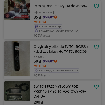
Remington!!! maszynka do włosów
OBSE
do negocjacji
85
zł
KUP TERAZ
CZĘSTO SPRZEDAJE
SPRZEDAJĄCY: OSOBA PRYWATNA
Zakopane
Oryginalny pilot do TV TCL RC833 +
OBSE
kabel zasilający do TV TCL 50C809
65
,00 zł
60
zł
KUP TERAZ
SPRZEDAJĄCY: OSOBA PRYWATNA
Zakopane
SWITCH PRZEMYSŁOWY POE
OBSE
PFS3110-8P-96 10-PORTOWY +SFP
DAHUA
200
zł