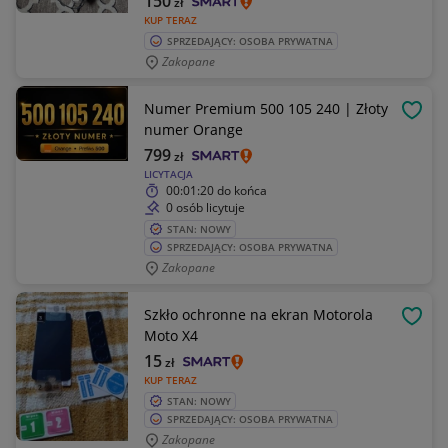
150
zł
KUP TERAZ
SPRZEDAJĄCY: OSOBA PRYWATNA
Zakopane
Numer Premium 500 105 240 | Złoty
OBSE
numer Orange
799
zł
LICYTACJA
00:01:20
do końca
0 osób licytuje
STAN: NOWY
SPRZEDAJĄCY: OSOBA PRYWATNA
Zakopane
Szkło ochronne na ekran Motorola
OBSE
Moto X4
15
zł
KUP TERAZ
STAN: NOWY
SPRZEDAJĄCY: OSOBA PRYWATNA
Zakopane