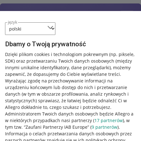
język
Dbamy o Twoją prywatność
Dzięki plikom cookies i technologiom pokrewnym
(np. piksele,
SDK)
oraz przetwarzaniu Twoich danych osobowych
(między
innymi unikalne identyfikatory, dane przeglądarki)
, możemy
zapewnić, że dopasujemy do Ciebie wyświetlane treści.
Wyrażając zgodę na przechowywanie informacji na
urządzeniu końcowym lub dostęp do nich i przetwarzanie
danych (w tym w obszarze profilowania, analiz rynkowych i
statystycznych) sprawiasz, że łatwiej będzie odnaleźć Ci w
Allegro dokładnie to, czego szukasz i potrzebujesz.
Administratorem Twoich danych osobowych będzie Allegro a
w niektórych przypadkach nasi partnerzy (
17
partnerów
), w
tym tzw. “Zaufani Partnerzy IAB Europe” (
9
partnerów
).
Przydatne informacje
Informacja o celach przetwarzania danych osobowych przez
naszych partnerów znajduje się w ich politykach ochrony