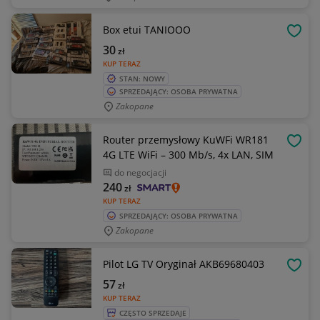
Box etui TANIOOO
OBSE
30
zł
KUP TERAZ
STAN: NOWY
SPRZEDAJĄCY: OSOBA PRYWATNA
Zakopane
Router przemysłowy KuWFi WR181
OBSE
4G LTE WiFi – 300 Mb/s, 4x LAN, SIM
do negocjacji
240
zł
KUP TERAZ
SPRZEDAJĄCY: OSOBA PRYWATNA
Zakopane
Pilot LG TV Oryginał AKB69680403
OBSE
57
zł
KUP TERAZ
CZĘSTO SPRZEDAJE