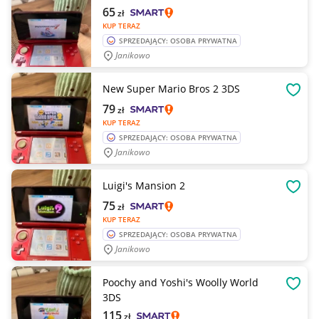
65
zł
KUP TERAZ
SPRZEDAJĄCY: OSOBA PRYWATNA
Janikowo
New Super Mario Bros 2 3DS
OBSE
79
zł
KUP TERAZ
SPRZEDAJĄCY: OSOBA PRYWATNA
Janikowo
Luigi's Mansion 2
OBSE
75
zł
KUP TERAZ
SPRZEDAJĄCY: OSOBA PRYWATNA
Janikowo
Poochy and Yoshi's Woolly World
OBSE
3DS
115
zł