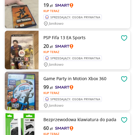
19
zł
KUP TERAZ
SPRZEDAJĄCY: OSOBA PRYWATNA
Janikowo
PSP Fifa 13 EA Sports
OBSE
20
zł
KUP TERAZ
SPRZEDAJĄCY: OSOBA PRYWATNA
Janikowo
Game Party in Motion Xbox 360
OBSE
99
zł
KUP TERAZ
SPRZEDAJĄCY: OSOBA PRYWATNA
Janikowo
Bezprzewodowa klawiatura do pada
OBSE
60
zł
KUP TERAZ