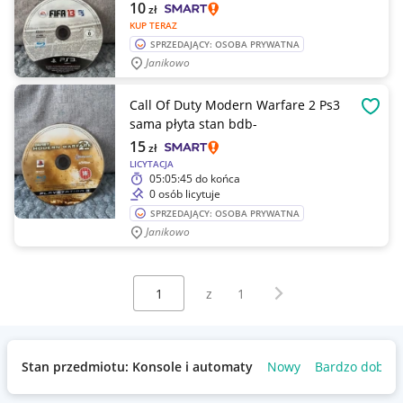
10
zł
KUP TERAZ
SPRZEDAJĄCY: OSOBA PRYWATNA
Janikowo
Call Of Duty Modern Warfare 2 Ps3
OBSE
sama płyta stan bdb-
15
zł
LICYTACJA
05:05:45
do końca
0 osób licytuje
SPRZEDAJĄCY: OSOBA PRYWATNA
Janikowo
Wybierz stronę:
Następna strona
z
1
Stan przedmiotu: Konsole i automaty
Nowy
Bardzo dobry