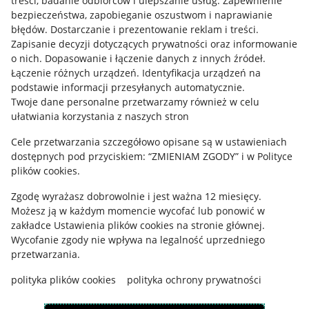
treści, badanie odbiorców i ulepszanie usług
.
Zapewnienie
Mapa miejscowości
bezpieczeństwa, zapobieganie oszustwom i naprawianie
błędów
.
Dostarczanie i prezentowanie reklam i treści
.
Informacje prawne
Zapisanie decyzji dotyczących prywatności oraz informowanie
o nich
.
Dopasowanie i łączenie danych z innych źródeł
.
Regulamin
Łączenie różnych urządzeń
.
Identyfikacja urządzeń na
podstawie informacji przesyłanych automatycznie
.
Polityka plików "cookies"
Twoje dane personalne przetwarzamy również w celu
ułatwiania korzystania z naszych stron
Ustawienia plików "cookies"
Cele przetwarzania szczegółowo opisane są w ustawieniach
Udostępnianie lokalizacji
dostępnych pod przyciskiem: “ZMIENIAM ZGODY” i w Polityce
Informacje dla Aktu o Usługach Cyfrowych
plików cookies.
Zgodę wyrażasz dobrowolnie i jest ważna 12 miesięcy.
Pobierz aplikację
Możesz ją w każdym momencie wycofać lub ponowić w
zakładce
Ustawienia plików cookies
na stronie głównej.
Wycofanie zgody nie wpływa na legalność uprzedniego
przetwarzania.
polityka plików cookies
polityka ochrony prywatności