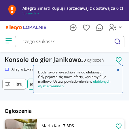
Allegro Smart! Kupuj i sprzedawaj z dostawą za 0 zł
Sprawdź »
Otwórz menu z kategoriami
szukaj
Konsole do gier Janikowo
30
ogłoszeń
POL
Allegro Lokalnie
Elektronika
Konsole i automaty
Zamkn
Dodaj swoje wyszukiwania do ulubionych.
Gdy pojawią się nowe oferty, wyślemy Ci je
mailowo. Ustaw powiadomienia w
ulubionych
Filtruj
Janikowo, Kujawsko-pomorskie, +0 km
wyszukiwaniach
.
Ogłoszenia
Mario Kart 7 3DS
OBSE