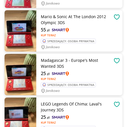
Janikowo
Mario & Sonic At The London 2012
OBSE
Olympic 3DS
55
zł
KUP TERAZ
SPRZEDAJĄCY: OSOBA PRYWATNA
Janikowo
Madagascar 3 - Europe's Most
OBSE
Wanted 3DS
25
zł
KUP TERAZ
SPRZEDAJĄCY: OSOBA PRYWATNA
Janikowo
LEGO Legends Of Chima: Laval's
OBSE
Journey 3DS
25
zł
KUP TERAZ