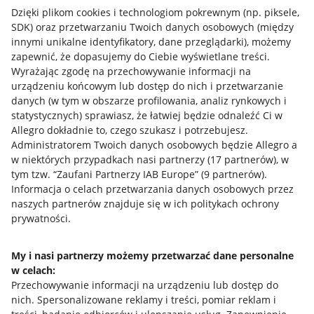
Dzięki plikom cookies i technologiom pokrewnym
(np. piksele,
SDK)
oraz przetwarzaniu Twoich danych osobowych
(między
innymi unikalne identyfikatory, dane przeglądarki)
, możemy
zapewnić, że dopasujemy do Ciebie wyświetlane treści.
Wyrażając zgodę na przechowywanie informacji na
urządzeniu końcowym lub dostęp do nich i przetwarzanie
danych (w tym w obszarze profilowania, analiz rynkowych i
statystycznych) sprawiasz, że łatwiej będzie odnaleźć Ci w
Allegro dokładnie to, czego szukasz i potrzebujesz.
Administratorem Twoich danych osobowych będzie Allegro a
w niektórych przypadkach nasi partnerzy (
17
partnerów
), w
tym tzw. “Zaufani Partnerzy IAB Europe” (
9
partnerów
).
Przydatne informacje
Informacja o celach przetwarzania danych osobowych przez
naszych partnerów znajduje się w ich politykach ochrony
prywatności.
Jak to działa
Napisz do nas
My i nasi partnerzy możemy przetwarzać dane personalne
w celach:
Allegro Gadane dla sprzedających
Przechowywanie informacji na urządzeniu lub dostęp do
Allegro Gadane dla kupujących
nich
.
Spersonalizowane reklamy i treści, pomiar reklam i