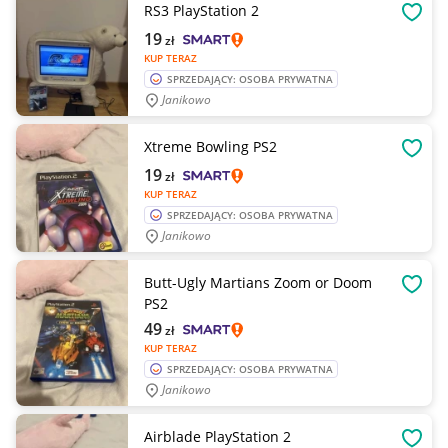
RS3 PlayStation 2
OBSE
19
zł
KUP TERAZ
SPRZEDAJĄCY: OSOBA PRYWATNA
Janikowo
Xtreme Bowling PS2
OBSE
19
zł
KUP TERAZ
SPRZEDAJĄCY: OSOBA PRYWATNA
Janikowo
Butt-Ugly Martians Zoom or Doom
OBSE
PS2
49
zł
KUP TERAZ
SPRZEDAJĄCY: OSOBA PRYWATNA
Janikowo
Airblade PlayStation 2
OBSE