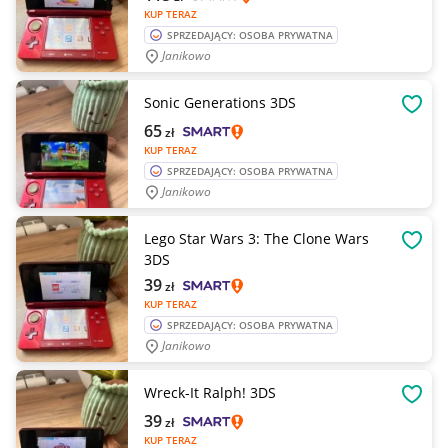
KUP TERAZ
SPRZEDAJĄCY: OSOBA PRYWATNA
Janikowo
Sonic Generations 3DS
OBSE
65
zł
KUP TERAZ
SPRZEDAJĄCY: OSOBA PRYWATNA
Janikowo
Lego Star Wars 3: The Clone Wars
OBSE
3DS
39
zł
KUP TERAZ
SPRZEDAJĄCY: OSOBA PRYWATNA
Janikowo
Wreck-It Ralph! 3DS
OBSE
39
zł
KUP TERAZ