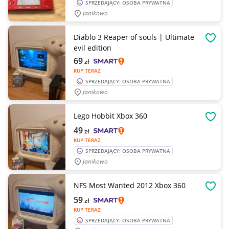
SPRZEDAJĄCY: OSOBA PRYWATNA
Janikowo
Diablo 3 Reaper of souls | Ultimate
OBSE
evil edition
69
zł
KUP TERAZ
SPRZEDAJĄCY: OSOBA PRYWATNA
Janikowo
Lego Hobbit Xbox 360
OBSE
49
zł
KUP TERAZ
SPRZEDAJĄCY: OSOBA PRYWATNA
Janikowo
NFS Most Wanted 2012 Xbox 360
OBSE
59
zł
KUP TERAZ
SPRZEDAJĄCY: OSOBA PRYWATNA