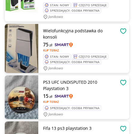
STAN: NOWY
CZĘSTO SPRZEDAJE
SPRZEDAJĄCY: OSOBA PRYWATNA
Janikowo
Wielofunkcyjna podstawka do
OBSE
konsoli
75
zł
KUP TERAZ
STAN: NOWY
CZĘSTO SPRZEDAJE
SPRZEDAJĄCY: OSOBA PRYWATNA
Janikowo
PS3 UFC UNDISPUTED 2010
OBSE
Playstation 3
15
zł
KUP TERAZ
SPRZEDAJĄCY: OSOBA PRYWATNA
Janikowo
Fifa 13 ps3 playstation 3
OBSE