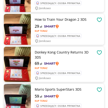
SPRZEDAJĄCY: OSOBA PRYWATNA
Janikowo
How to Train Your Dragon 2 3DS
OBSE
29
zł
KUP TERAZ
SPRZEDAJĄCY: OSOBA PRYWATNA
Janikowo
Donkey Kong Country Returns 3D
OBSE
3DS
69
zł
KUP TERAZ
SPRZEDAJĄCY: OSOBA PRYWATNA
Janikowo
Mario Sports SuperStars 3DS
OBSE
59
zł
KUP TERAZ
SPRZEDAJĄCY: OSOBA PRYWATNA