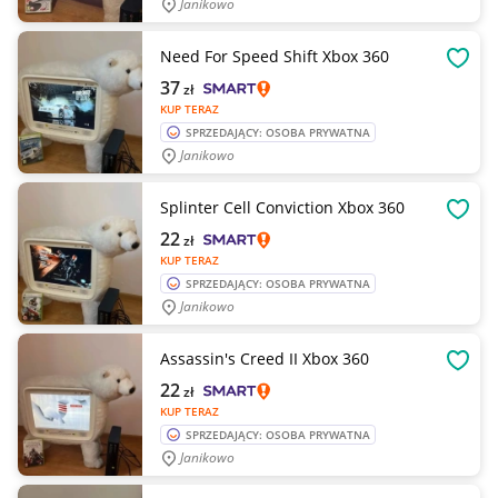
Janikowo
Need For Speed Shift Xbox 360
OBSE
37
zł
KUP TERAZ
SPRZEDAJĄCY: OSOBA PRYWATNA
Janikowo
Splinter Cell Conviction Xbox 360
OBSE
22
zł
KUP TERAZ
SPRZEDAJĄCY: OSOBA PRYWATNA
Janikowo
Assassin's Creed II Xbox 360
OBSE
22
zł
KUP TERAZ
SPRZEDAJĄCY: OSOBA PRYWATNA
Janikowo