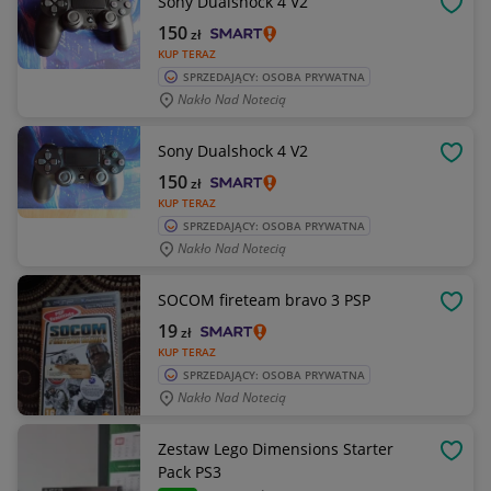
Sony Dualshock 4 V2
OBSE
150
zł
KUP TERAZ
SPRZEDAJĄCY: OSOBA PRYWATNA
Nakło Nad Notecią
Sony Dualshock 4 V2
OBSE
150
zł
KUP TERAZ
SPRZEDAJĄCY: OSOBA PRYWATNA
Nakło Nad Notecią
SOCOM fireteam bravo 3 PSP
OBSE
19
zł
KUP TERAZ
SPRZEDAJĄCY: OSOBA PRYWATNA
Nakło Nad Notecią
Zestaw Lego Dimensions Starter
OBSE
Pack PS3