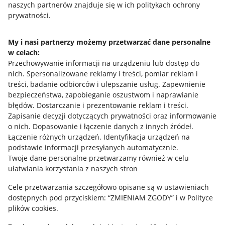
naszych partnerów znajduje się w ich politykach ochrony
prywatności.
Jak to działa
Napisz do nas
My i nasi partnerzy możemy przetwarzać dane personalne
w celach:
Allegro Gadane dla sprzedających
Przechowywanie informacji na urządzeniu lub dostęp do
Allegro Gadane dla kupujących
nich
.
Spersonalizowane reklamy i treści, pomiar reklam i
treści, badanie odbiorców i ulepszanie usług
.
Zapewnienie
Mapa miejscowości
bezpieczeństwa, zapobieganie oszustwom i naprawianie
błędów
.
Dostarczanie i prezentowanie reklam i treści
.
Informacje prawne
Zapisanie decyzji dotyczących prywatności oraz informowanie
o nich
.
Dopasowanie i łączenie danych z innych źródeł
.
Regulamin
Łączenie różnych urządzeń
.
Identyfikacja urządzeń na
podstawie informacji przesyłanych automatycznie
.
Polityka plików "cookies"
Twoje dane personalne przetwarzamy również w celu
ułatwiania korzystania z naszych stron
Ustawienia plików "cookies"
Cele przetwarzania szczegółowo opisane są w ustawieniach
Udostępnianie lokalizacji
dostępnych pod przyciskiem: “ZMIENIAM ZGODY” i w Polityce
Informacje dla Aktu o Usługach Cyfrowych
plików cookies.