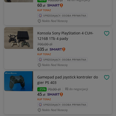
100
,00 zł
-40%
60
zł
KUP TERAZ
SPRZEDAJĄCY: OSOBA PRYWATNA
Nakło Nad Notecią
Konsola Sony PlayStation 4 CUH-
OBSE
1216B 1Tb 4 pady
700
,00 zł
635
zł
KUP TERAZ
SPRZEDAJĄCY: OSOBA PRYWATNA
Nakło Nad Notecią
Gamepad pad joystick kontroler do
OBSE
gier PS 403
70
,00 zł
do negocjacji
-35%
45
zł
KUP TERAZ
SPRZEDAJĄCY: OSOBA PRYWATNA
Nakło Nad Notecią