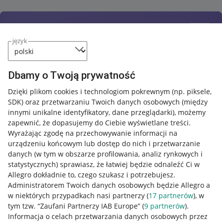
język
Dbamy o Twoją prywatność
Dzięki plikom cookies i technologiom pokrewnym
(np. piksele,
SDK)
oraz przetwarzaniu Twoich danych osobowych
(między
innymi unikalne identyfikatory, dane przeglądarki)
, możemy
zapewnić, że dopasujemy do Ciebie wyświetlane treści.
Wyrażając zgodę na przechowywanie informacji na
urządzeniu końcowym lub dostęp do nich i przetwarzanie
danych (w tym w obszarze profilowania, analiz rynkowych i
statystycznych) sprawiasz, że łatwiej będzie odnaleźć Ci w
Allegro dokładnie to, czego szukasz i potrzebujesz.
Administratorem Twoich danych osobowych będzie Allegro a
w niektórych przypadkach nasi partnerzy (
17
partnerów
), w
Nawigacja
tym tzw. “Zaufani Partnerzy IAB Europe” (
9
partnerów
).
Przydatne informacje
Informacja o celach przetwarzania danych osobowych przez