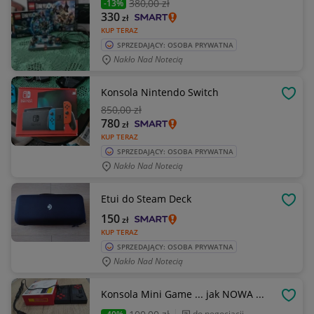
380
,00 zł
-13%
330
zł
KUP TERAZ
SPRZEDAJĄCY: OSOBA PRYWATNA
Nakło Nad Notecią
Konsola Nintendo Switch
OBSE
850
,00 zł
780
zł
KUP TERAZ
SPRZEDAJĄCY: OSOBA PRYWATNA
Nakło Nad Notecią
Etui do Steam Deck
OBSE
150
zł
KUP TERAZ
SPRZEDAJĄCY: OSOBA PRYWATNA
Nakło Nad Notecią
Konsola Mini Game ... jak NOWA ...
OBSE
do negocjacji