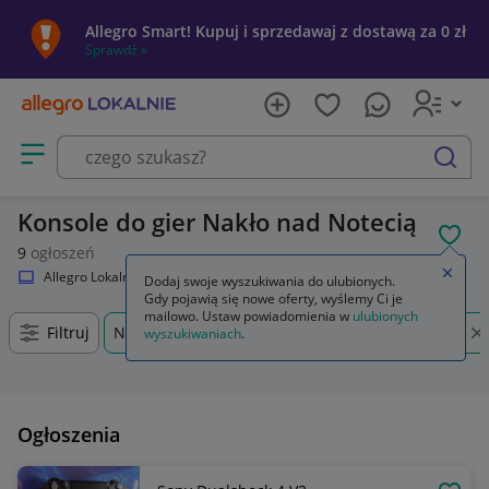
Allegro Smart! Kupuj i sprzedawaj z dostawą za 0 zł
Sprawdź »
Otwórz menu z kategoriami
szukaj
Konsole do gier Nakło nad Notecią
POL
9
ogłoszeń
Zamkn
Allegro Lokalnie
Elektronika
Konsole i automaty
Dodaj swoje wyszukiwania do ulubionych.
Gdy pojawią się nowe oferty, wyślemy Ci je
mailowo. Ustaw powiadomienia w
ulubionych
Filtruj
Nakło nad Notecią, Kujawsko-pomorskie, +0 km
wyszukiwaniach
.
Ogłoszenia