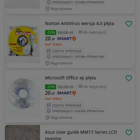
SPRZEDAJĄCY: OSOBA PRYWATNA
Nagradowice
Norton AntiVirus wersja 4.0 płyta
OBSE
30
,00 zł
do negocjacji
-33%
20
zł
KUP TERAZ
CZĘSTO SPRZEDAJE
SPRZEDAJĄCY: OSOBA PRYWATNA
Nagradowice
Microsoft Office xp płyta
OBSE
30
,00 zł
do negocjacji
-33%
20
zł
KUP TERAZ
CZĘSTO SPRZEDAJE
SPRZEDAJĄCY: OSOBA PRYWATNA
Nagradowice
Asus User guide MM17 Series LCD
OBSE
monitor