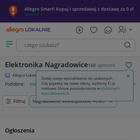
Allegro Smart! Kupuj i sprzedawaj z dostawą za 0 zł
Sprawdź »
Otwórz menu z kategoriami
szukaj
Elektronika Nagradowice
168
ogłoszeń
POL
Allegro Lokalnie
Elektronika
Zamkn
Dodaj swoje wyszukiwania do ulubionych.
Gdy pojawią się nowe oferty, wyślemy Ci je
Podobne:
elektronika
mystery box elektronika
zestaw elekt
mailowo. Ustaw powiadomienia w
ulubionych
wyszukiwaniach
.
Filtruj
Nagradowice, Wielkopolskie, +0 km
Ogłoszenia