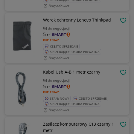
Nagradowice
Worek ochronny Lenovo Thinkpad
OBSE
do negocjacji
5
zł
KUP TERAZ
CZĘSTO SPRZEDAJE
SPRZEDAJĄCY: OSOBA PRYWATNA
Nagradowice
Kabel Usb A-B 1 metr czarny
OBSE
do negocjacji
5
zł
KUP TERAZ
STAN: NOWY
CZĘSTO SPRZEDAJE
SPRZEDAJĄCY: OSOBA PRYWATNA
Nagradowice
Zasilacz komputerowy C13 czarny 1
OBSE
metr