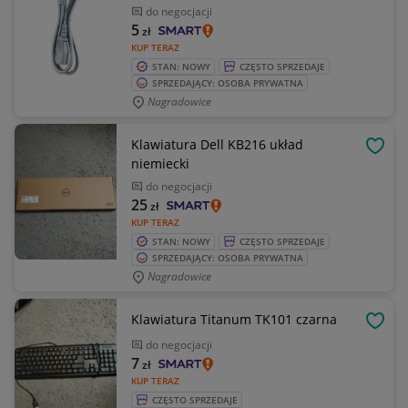
do negocjacji
5
zł
KUP TERAZ
STAN: NOWY
CZĘSTO SPRZEDAJE
SPRZEDAJĄCY: OSOBA PRYWATNA
Nagradowice
Klawiatura Dell KB216 układ
OBSE
niemiecki
do negocjacji
25
zł
KUP TERAZ
STAN: NOWY
CZĘSTO SPRZEDAJE
SPRZEDAJĄCY: OSOBA PRYWATNA
Nagradowice
Klawiatura Titanum TK101 czarna
OBSE
do negocjacji
7
zł
KUP TERAZ
CZĘSTO SPRZEDAJE