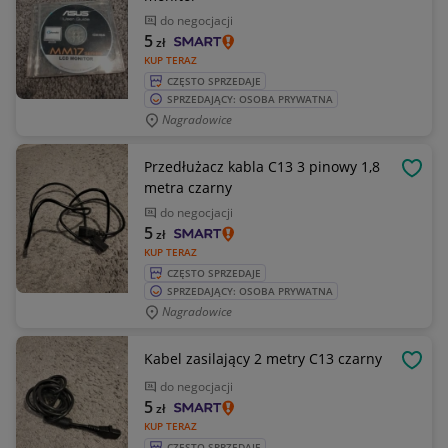
do negocjacji
5
zł
KUP TERAZ
CZĘSTO SPRZEDAJE
SPRZEDAJĄCY: OSOBA PRYWATNA
Nagradowice
Przedłużacz kabla C13 3 pinowy 1,8
OBSE
metra czarny
do negocjacji
5
zł
KUP TERAZ
CZĘSTO SPRZEDAJE
SPRZEDAJĄCY: OSOBA PRYWATNA
Nagradowice
Kabel zasilający 2 metry C13 czarny
OBSE
do negocjacji
5
zł
KUP TERAZ
CZĘSTO SPRZEDAJE