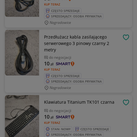
KUP TERAZ
CZĘSTO SPRZEDAJE
SPRZEDAJĄCY: OSOBA PRYWATNA
Nagradowice
Przedłużacz kabla zasilającego
OBSE
serwerowego 3 pinowy czarny 2
metry
do negocjacji
10
zł
KUP TERAZ
CZĘSTO SPRZEDAJE
SPRZEDAJĄCY: OSOBA PRYWATNA
Nagradowice
Klawiatura Titanium TK101 czarna
OBSE
do negocjacji
10
zł
KUP TERAZ
STAN: NOWY
CZĘSTO SPRZEDAJE
SPRZEDAJĄCY: OSOBA PRYWATNA