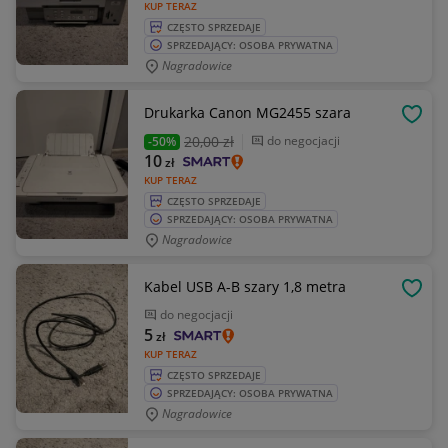
KUP TERAZ
CZĘSTO SPRZEDAJE
SPRZEDAJĄCY: OSOBA PRYWATNA
Nagradowice
Drukarka Canon MG2455 szara
OBSE
20
,00 zł
do negocjacji
-50%
10
zł
KUP TERAZ
CZĘSTO SPRZEDAJE
SPRZEDAJĄCY: OSOBA PRYWATNA
Nagradowice
Kabel USB A-B szary 1,8 metra
OBSE
do negocjacji
5
zł
KUP TERAZ
CZĘSTO SPRZEDAJE
SPRZEDAJĄCY: OSOBA PRYWATNA
Nagradowice