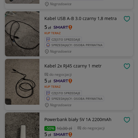
Nagradowice
Kabel USB A-B 3.0 czarny 1,8 metra
OBSE
5
zł
KUP TERAZ
CZĘSTO SPRZEDAJE
SPRZEDAJĄCY: OSOBA PRYWATNA
Nagradowice
Kabel 2x RJ45 czarny 1 metr
OBSE
do negocjacji
5
zł
KUP TERAZ
CZĘSTO SPRZEDAJE
SPRZEDAJĄCY: OSOBA PRYWATNA
Nagradowice
Powerbank biały 5V 1A 2200mAh
OBSE
10
,00 zł
do negocjacji
-50%
5
zł