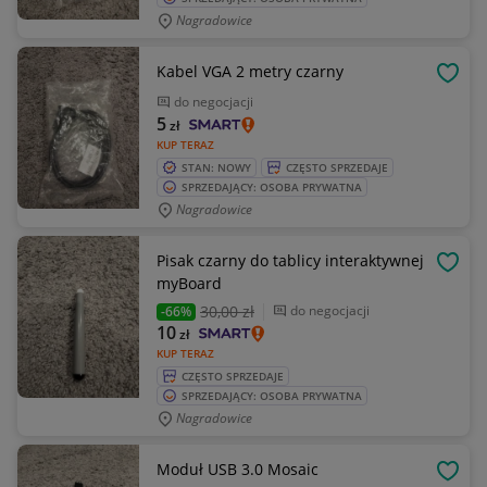
Nagradowice
Kabel VGA 2 metry czarny
OBSE
do negocjacji
5
zł
KUP TERAZ
STAN: NOWY
CZĘSTO SPRZEDAJE
SPRZEDAJĄCY: OSOBA PRYWATNA
Nagradowice
Pisak czarny do tablicy interaktywnej
OBSE
myBoard
30
,00 zł
do negocjacji
-66%
10
zł
KUP TERAZ
CZĘSTO SPRZEDAJE
SPRZEDAJĄCY: OSOBA PRYWATNA
Nagradowice
Moduł USB 3.0 Mosaic
OBSE