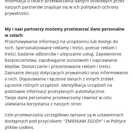
Przydatne informacje
Informacja o celach przetwarzania danych osobowych przez
naszych partnerów znajduje się w ich politykach ochrony
prywatności.
Jak to działa
Napisz do nas
My i nasi partnerzy możemy przetwarzać dane personalne
w celach:
Allegro Gadane dla sprzedających
Przechowywanie informacji na urządzeniu lub dostęp do
Allegro Gadane dla kupujących
nich
.
Spersonalizowane reklamy i treści, pomiar reklam i
treści, badanie odbiorców i ulepszanie usług
.
Zapewnienie
Mapa miejscowości
bezpieczeństwa, zapobieganie oszustwom i naprawianie
błędów
.
Dostarczanie i prezentowanie reklam i treści
.
Informacje prawne
Zapisanie decyzji dotyczących prywatności oraz informowanie
o nich
.
Dopasowanie i łączenie danych z innych źródeł
.
Regulamin
Łączenie różnych urządzeń
.
Identyfikacja urządzeń na
podstawie informacji przesyłanych automatycznie
.
Polityka plików "cookies"
Twoje dane personalne przetwarzamy również w celu
ułatwiania korzystania z naszych stron
Ustawienia plików "cookies"
Cele przetwarzania szczegółowo opisane są w ustawieniach
Udostępnianie lokalizacji
dostępnych pod przyciskiem: “ZMIENIAM ZGODY” i w Polityce
Informacje dla Aktu o Usługach Cyfrowych
plików cookies.