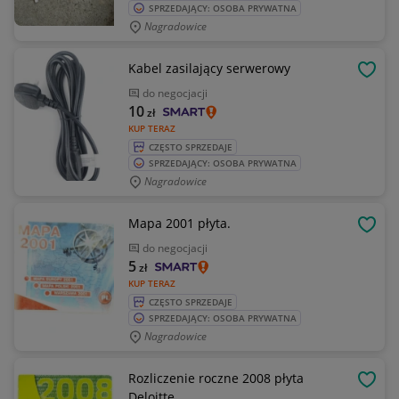
SPRZEDAJĄCY: OSOBA PRYWATNA
Nagradowice
Kabel zasilający serwerowy
OBSE
do negocjacji
10
zł
KUP TERAZ
CZĘSTO SPRZEDAJE
SPRZEDAJĄCY: OSOBA PRYWATNA
Nagradowice
Mapa 2001 płyta.
OBSE
do negocjacji
5
zł
KUP TERAZ
CZĘSTO SPRZEDAJE
SPRZEDAJĄCY: OSOBA PRYWATNA
Nagradowice
Rozliczenie roczne 2008 płyta
OBSE
Deloitte