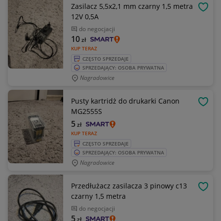
Zasilacz 5,5x2,1 mm czarny 1,5 metra
OBSE
12V 0,5A
do negocjacji
10
zł
KUP TERAZ
CZĘSTO SPRZEDAJE
SPRZEDAJĄCY: OSOBA PRYWATNA
Nagradowice
Pusty kartridż do drukarki Canon
OBSE
MG2555S
5
zł
KUP TERAZ
CZĘSTO SPRZEDAJE
SPRZEDAJĄCY: OSOBA PRYWATNA
Nagradowice
Przedłużacz zasilacza 3 pinowy c13
OBSE
czarny 1,5 metra
do negocjacji
5
zł