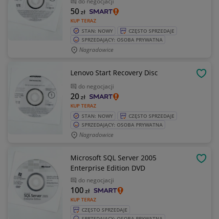
do negocjacji
50
zł
KUP TERAZ
STAN: NOWY
CZĘSTO SPRZEDAJE
SPRZEDAJĄCY: OSOBA PRYWATNA
Nagradowice
Lenovo Start Recovery Disc
OBSE
do negocjacji
20
zł
KUP TERAZ
STAN: NOWY
CZĘSTO SPRZEDAJE
SPRZEDAJĄCY: OSOBA PRYWATNA
Nagradowice
Microsoft SQL Server 2005
OBSE
Enterprise Edition DVD
do negocjacji
100
zł
KUP TERAZ
CZĘSTO SPRZEDAJE
SPRZEDAJĄCY: OSOBA PRYWATNA