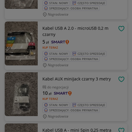
STAN: NOWY
CZĘSTO SPRZEDAJE
SPRZEDAJĄCY: OSOBA PRYWATNA
Nagradowice
Kabel USB A 2.0 - microUSB 0,2 m
OBSE
czarny
5
zł
KUP TERAZ
STAN: NOWY
CZĘSTO SPRZEDAJE
SPRZEDAJĄCY: OSOBA PRYWATNA
Nagradowice
Kabel AUX miniJack czarny 3 metry
OBSE
do negocjacji
10
zł
KUP TERAZ
STAN: NOWY
CZĘSTO SPRZEDAJE
SPRZEDAJĄCY: OSOBA PRYWATNA
Nagradowice
Kabel USB A - mini 5pin 0,25 metra