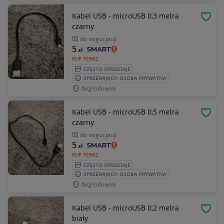
Kabel USB - microUSB 0,3 metra
OBSE
czarny
do negocjacji
5
zł
KUP TERAZ
CZĘSTO SPRZEDAJE
SPRZEDAJĄCY: OSOBA PRYWATNA
Nagradowice
Kabel USB - microUSB 0,5 metra
OBSE
czarny
do negocjacji
5
zł
KUP TERAZ
CZĘSTO SPRZEDAJE
SPRZEDAJĄCY: OSOBA PRYWATNA
Nagradowice
Kabel USB - microUSB 0,2 metra
OBSE
biały