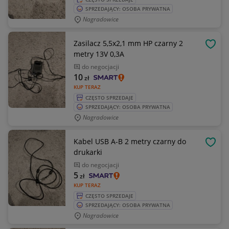
SPRZEDAJĄCY: OSOBA PRYWATNA
Nagradowice
Zasilacz 5,5x2,1 mm HP czarny 2
OBSE
metry 13V 0,3A
do negocjacji
10
zł
KUP TERAZ
CZĘSTO SPRZEDAJE
SPRZEDAJĄCY: OSOBA PRYWATNA
Nagradowice
Kabel USB A-B 2 metry czarny do
OBSE
drukarki
do negocjacji
5
zł
KUP TERAZ
CZĘSTO SPRZEDAJE
SPRZEDAJĄCY: OSOBA PRYWATNA
Nagradowice