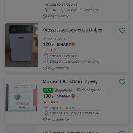
CZĘSTO SPRZEDAJE
SPRZEDAJĄCY: OSOBA PRYWATNA
Nagradowice
Oczyszczacz powietrza Linbox
OBSE
do negocjacji
120
zł
KUP TERAZ
CZĘSTO SPRZEDAJE
SPRZEDAJĄCY: OSOBA PRYWATNA
Nagradowice
Microsoft BackOffice 2 płyty
OBSE
200
,00 zł
do negocjacji
-50%
100
zł
KUP TERAZ
CZĘSTO SPRZEDAJE
SPRZEDAJĄCY: OSOBA PRYWATNA
Nagradowice