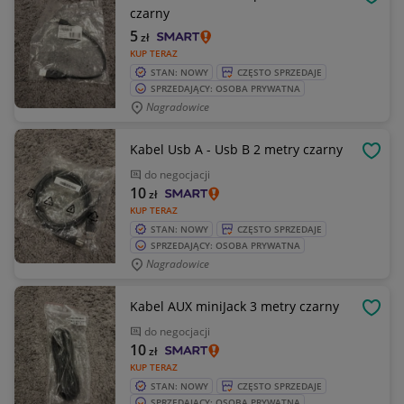
OBSE
czarny
5
zł
KUP TERAZ
STAN: NOWY
CZĘSTO SPRZEDAJE
SPRZEDAJĄCY: OSOBA PRYWATNA
Nagradowice
Kabel Usb A - Usb B 2 metry czarny
OBSE
do negocjacji
10
zł
KUP TERAZ
STAN: NOWY
CZĘSTO SPRZEDAJE
SPRZEDAJĄCY: OSOBA PRYWATNA
Nagradowice
Kabel AUX miniJack 3 metry czarny
OBSE
do negocjacji
10
zł
KUP TERAZ
STAN: NOWY
CZĘSTO SPRZEDAJE
SPRZEDAJĄCY: OSOBA PRYWATNA