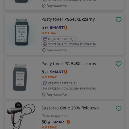
Nagradowice
Pusty toner PG545XL czarny
OBSE
5
zł
KUP TERAZ
CZĘSTO SPRZEDAJE
SPRZEDAJĄCY: OSOBA PRYWATNA
Nagradowice
Pusty toner PG-545XL czarny
OBSE
5
zł
KUP TERAZ
CZĘSTO SPRZEDAJE
SPRZEDAJĄCY: OSOBA PRYWATNA
Nagradowice
Suszarka Gotie 200V fioletowa
OBSE
do negocjacji
50
zł
KUP TERAZ