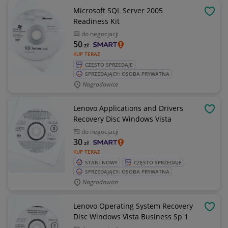
Microsoft SQL Server 2005
OBSE
Readiness Kit
do negocjacji
50
zł
KUP TERAZ
CZĘSTO SPRZEDAJE
SPRZEDAJĄCY: OSOBA PRYWATNA
Nagradowice
Lenovo Applications and Drivers
OBSE
Recovery Disc Windows Vista
do negocjacji
30
zł
KUP TERAZ
STAN: NOWY
CZĘSTO SPRZEDAJE
SPRZEDAJĄCY: OSOBA PRYWATNA
Nagradowice
Lenovo Operating System Recovery
OBSE
Disc Windows Vista Business Sp 1