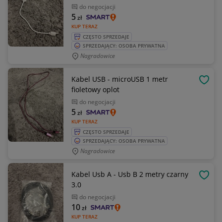
do negocjacji
5
zł
KUP TERAZ
CZĘSTO SPRZEDAJE
SPRZEDAJĄCY: OSOBA PRYWATNA
Nagradowice
Kabel USB - microUSB 1 metr
OBSE
fioletowy oplot
do negocjacji
5
zł
KUP TERAZ
CZĘSTO SPRZEDAJE
SPRZEDAJĄCY: OSOBA PRYWATNA
Nagradowice
Kabel Usb A - Usb B 2 metry czarny
OBSE
3.0
do negocjacji
10
zł
KUP TERAZ