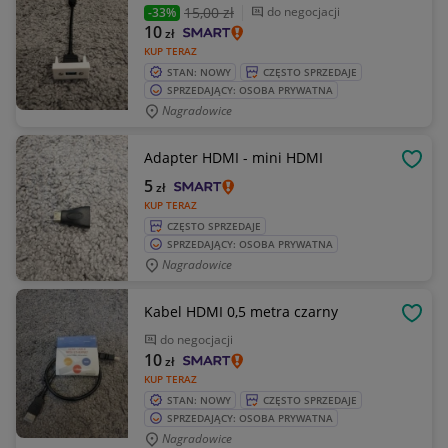
15
,00 zł
do negocjacji
-33%
10
zł
KUP TERAZ
STAN: NOWY
CZĘSTO SPRZEDAJE
SPRZEDAJĄCY: OSOBA PRYWATNA
Nagradowice
Adapter HDMI - mini HDMI
OBSE
5
zł
KUP TERAZ
CZĘSTO SPRZEDAJE
SPRZEDAJĄCY: OSOBA PRYWATNA
Nagradowice
Kabel HDMI 0,5 metra czarny
OBSE
do negocjacji
10
zł
KUP TERAZ
STAN: NOWY
CZĘSTO SPRZEDAJE
SPRZEDAJĄCY: OSOBA PRYWATNA
Nagradowice