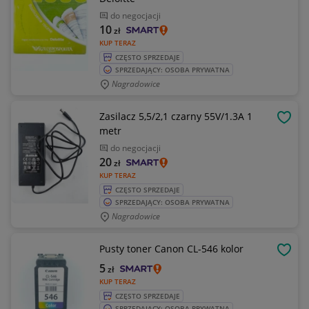
do negocjacji
10
zł
KUP TERAZ
CZĘSTO SPRZEDAJE
SPRZEDAJĄCY: OSOBA PRYWATNA
Nagradowice
Zasilacz 5,5/2,1 czarny 55V/1.3A 1
OBSE
metr
do negocjacji
20
zł
KUP TERAZ
CZĘSTO SPRZEDAJE
SPRZEDAJĄCY: OSOBA PRYWATNA
Nagradowice
Pusty toner Canon CL-546 kolor
OBSE
5
zł
KUP TERAZ
CZĘSTO SPRZEDAJE
SPRZEDAJĄCY: OSOBA PRYWATNA