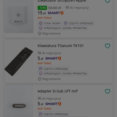
Lokalizator uirządzeń Apple
OBSE
30
,00 zł
do negocjacji
-50%
15
zł
KUP TERAZ
STAN: NOWY
CZĘSTO SPRZEDAJE
SPRZEDAJĄCY: OSOBA PRYWATNA
Nagradowice
Klawiatura Titanum TK101
OBSE
do negocjacji
5
zł
KUP TERAZ
CZĘSTO SPRZEDAJE
SPRZEDAJĄCY: OSOBA PRYWATNA
Nagradowice
Adapter D-Sub LPT m/f
OBSE
do negocjacji
5
zł
KUP TERAZ
CZĘSTO SPRZEDAJE