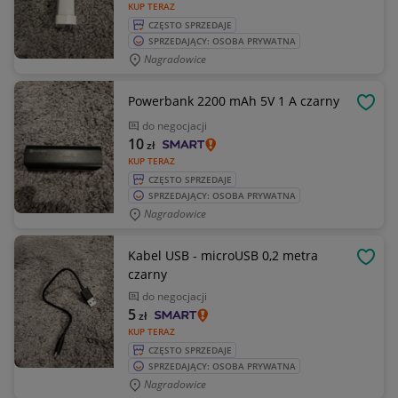
KUP TERAZ
CZĘSTO SPRZEDAJE
SPRZEDAJĄCY: OSOBA PRYWATNA
Nagradowice
Powerbank 2200 mAh 5V 1 A czarny
OBSE
do negocjacji
10
zł
KUP TERAZ
CZĘSTO SPRZEDAJE
SPRZEDAJĄCY: OSOBA PRYWATNA
Nagradowice
Kabel USB - microUSB 0,2 metra
OBSE
czarny
do negocjacji
5
zł
KUP TERAZ
CZĘSTO SPRZEDAJE
SPRZEDAJĄCY: OSOBA PRYWATNA
Nagradowice