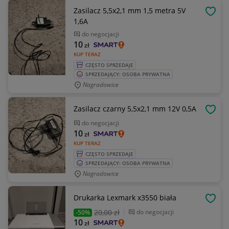
Zasilacz 5,5x2,1 mm 1,5 metra 5V
OBSE
1,6A
do negocjacji
10
zł
KUP TERAZ
CZĘSTO SPRZEDAJE
SPRZEDAJĄCY: OSOBA PRYWATNA
Nagradowice
Zasilacz czarny 5,5x2,1 mm 12V 0,5A
OBSE
do negocjacji
10
zł
KUP TERAZ
CZĘSTO SPRZEDAJE
SPRZEDAJĄCY: OSOBA PRYWATNA
Nagradowice
Drukarka Lexmark x3550 biała
OBSE
20
,00 zł
do negocjacji
-50%
10
zł