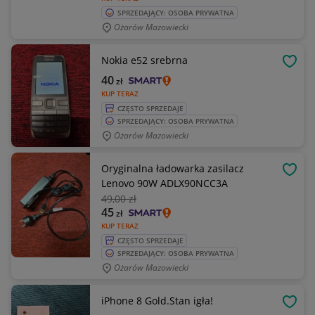
SPRZEDAJĄCY: OSOBA PRYWATNA
Ożarów Mazowiecki
Nokia e52 srebrna
OBSE
40
zł
KUP TERAZ
CZĘSTO SPRZEDAJE
SPRZEDAJĄCY: OSOBA PRYWATNA
Ożarów Mazowiecki
Oryginalna ładowarka zasilacz
OBSE
Lenovo 90W ADLX90NCC3A
49
,00 zł
45
zł
KUP TERAZ
CZĘSTO SPRZEDAJE
SPRZEDAJĄCY: OSOBA PRYWATNA
Ożarów Mazowiecki
iPhone 8 Gold.Stan igła!
OBSE