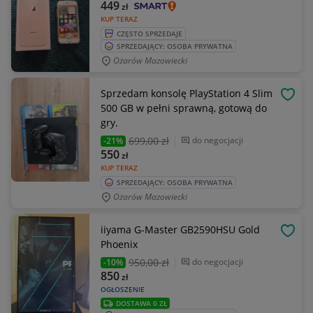
449
zł
KUP TERAZ
CZĘSTO SPRZEDAJE
SPRZEDAJĄCY: OSOBA PRYWATNA
Ożarów Mazowiecki
Sprzedam konsolę PlayStation 4 Slim
OBSE
500 GB w pełni sprawną, gotową do
gry.
699
,00 zł
do negocjacji
-21%
550
zł
KUP TERAZ
SPRZEDAJĄCY: OSOBA PRYWATNA
Ożarów Mazowiecki
iiyama G-Master GB2590HSU Gold
OBSE
Phoenix
950
,00 zł
do negocjacji
-10%
850
zł
OGŁOSZENIE
DOSTAWA 0 ZŁ