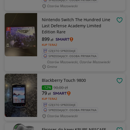
SPRZEDAJĄCY: OSOBA PRYWATNA
Ożarów Mazowiecki
Nintendo Switch The Hundred Line
OBSE
Last Defense Academy Limited
Edition Rare
899
zł
KUP TERAZ
CZĘSTO SPRZEDAJE
SPRZEDAJĄCY: OSOBA PRYWATNA
Ożarów Mazowiecki, Ożarów Mazowiecki
Gmina
Blackberry Touch 9800
OBSE
90
,00 zł
-12%
79
zł
KUP TERAZ
CZĘSTO SPRZEDAJE
SPRZEDAJĄCY: OSOBA PRYWATNA
Ożarów Mazowiecki
Ekspres do kawy KRUPS NESCAFE