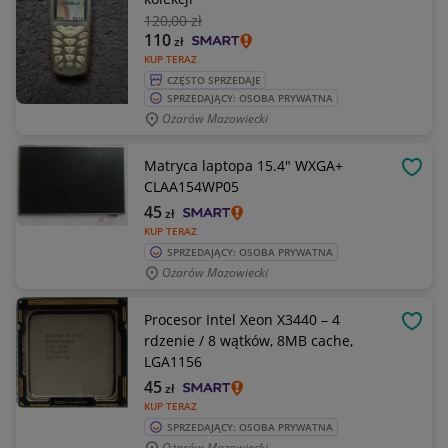
120
,00 zł
110
zł
KUP TERAZ
CZĘSTO SPRZEDAJE
SPRZEDAJĄCY: OSOBA PRYWATNA
Ożarów Mazowiecki
Matryca laptopa 15.4" WXGA+
OBSE
CLAA154WP05
45
zł
KUP TERAZ
SPRZEDAJĄCY: OSOBA PRYWATNA
Ożarów Mazowiecki
Procesor Intel Xeon X3440 – 4
OBSE
rdzenie / 8 wątków, 8MB cache,
LGA1156
45
zł
KUP TERAZ
SPRZEDAJĄCY: OSOBA PRYWATNA
Ożarów Mazowiecki