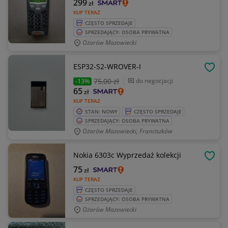
299
zł
KUP TERAZ
CZĘSTO SPRZEDAJE
SPRZEDAJĄCY: OSOBA PRYWATNA
Ożarów Mazowiecki
ESP32-S2-WROVER-I
OBSE
75
,00 zł
do negocjacji
-13%
65
zł
KUP TERAZ
STAN: NOWY
CZĘSTO SPRZEDAJE
SPRZEDAJĄCY: OSOBA PRYWATNA
Ożarów Mazowiecki, Franciszków
Nokia 6303c Wyprzedaż kolekcji
OBSE
75
zł
KUP TERAZ
CZĘSTO SPRZEDAJE
SPRZEDAJĄCY: OSOBA PRYWATNA
Ożarów Mazowiecki