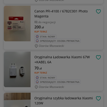
Canon PFI-4100 / 6782C001 Photo
OBSE
Magenta
do negocjacji
200
zł
KUP TERAZ
STAN: NOWY
SPRZEDAJĄCY: OSOBA PRYWATNA
Ożarów Mazowiecki
Oryginalna Ładowarka Xiaomi 67W
OBSE
+KABEL 6A
70
zł
KUP TERAZ
STAN: NOWY
SPRZEDAJĄCY: OSOBA PRYWATNA
Ożarów Mazowiecki
Oryginalna szybka ładowarka Xiaomi
OBSE
120W