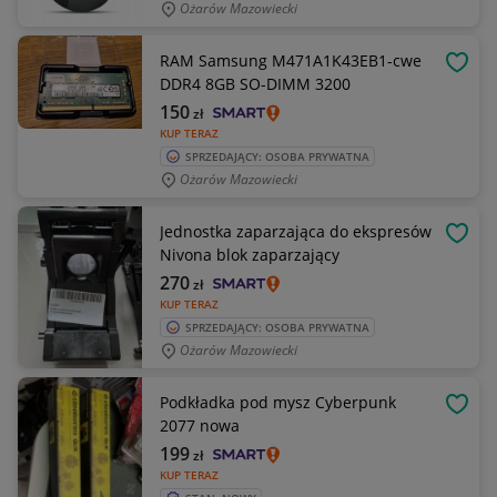
Ożarów Mazowiecki
RAM Samsung M471A1K43EB1-cwe
OBSE
DDR4 8GB SO-DIMM 3200
150
zł
KUP TERAZ
SPRZEDAJĄCY: OSOBA PRYWATNA
Ożarów Mazowiecki
Jednostka zaparzająca do ekspresów
OBSE
Nivona blok zaparzający
270
zł
KUP TERAZ
SPRZEDAJĄCY: OSOBA PRYWATNA
Ożarów Mazowiecki
Podkładka pod mysz Cyberpunk
OBSE
2077 nowa
199
zł
KUP TERAZ