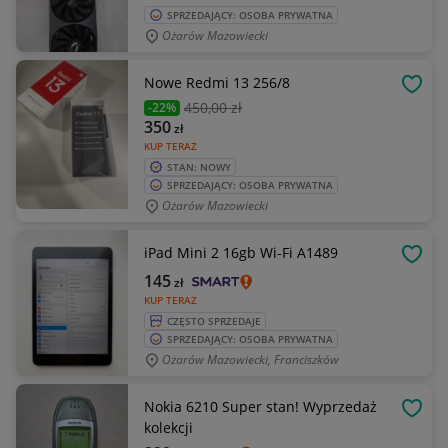
SPRZEDAJĄCY: OSOBA PRYWATNA
Ożarów Mazowiecki
Nowe Redmi 13 256/8
OBSE
450
,00 zł
-22%
350
zł
KUP TERAZ
STAN: NOWY
SPRZEDAJĄCY: OSOBA PRYWATNA
Ożarów Mazowiecki
iPad Mini 2 16gb Wi-Fi A1489
OBSE
145
zł
KUP TERAZ
CZĘSTO SPRZEDAJE
SPRZEDAJĄCY: OSOBA PRYWATNA
Ożarów Mazowiecki, Franciszków
Nokia 6210 Super stan! Wyprzedaż
OBSE
kolekcji