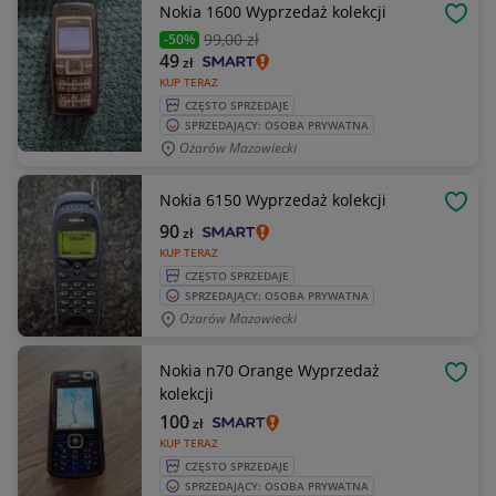
Nokia 1600 Wyprzedaż kolekcji
OBSE
99
,00 zł
-50%
49
zł
KUP TERAZ
CZĘSTO SPRZEDAJE
SPRZEDAJĄCY: OSOBA PRYWATNA
Ożarów Mazowiecki
Nokia 6150 Wyprzedaż kolekcji
OBSE
90
zł
KUP TERAZ
CZĘSTO SPRZEDAJE
SPRZEDAJĄCY: OSOBA PRYWATNA
Ożarów Mazowiecki
Nokia n70 Orange Wyprzedaż
OBSE
kolekcji
100
zł
KUP TERAZ
CZĘSTO SPRZEDAJE
SPRZEDAJĄCY: OSOBA PRYWATNA