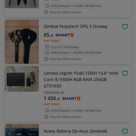
SPRZEDAJĄCY: OSOBA PRYWATNA
Ożarów Mazowiecki
Gimbal Feiyutech SPG 3 Osiowy
OBSE
85
zł
KUP TERAZ
CZĘSTO SPRZEDAJE
SPRZEDAJĄCY: OSOBA PRYWATNA
Ożarów Mazowiecki
Lenovo Legion Y540-15IRH 15,6" Intel
OBSE
Core i5-9300H 8GB RAM 256GB
GTX1650
1599
,00 zł
1 450
zł
KUP TERAZ
SPRZEDAJĄCY: OSOBA PRYWATNA
Ożarów Mazowiecki
Nowa Bateria Do Asus Zenbook
OBSE