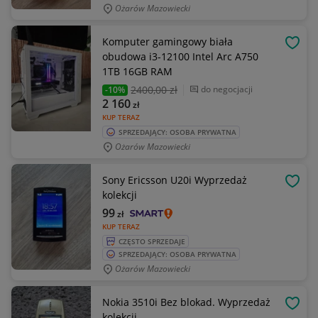
Ożarów Mazowiecki
Komputer gamingowy biała
OBSE
obudowa i3-12100 Intel Arc A750
1TB 16GB RAM
2400
,00 zł
do negocjacji
-10%
2 160
zł
KUP TERAZ
SPRZEDAJĄCY: OSOBA PRYWATNA
Ożarów Mazowiecki
Sony Ericsson U20i Wyprzedaż
OBSE
kolekcji
99
zł
KUP TERAZ
CZĘSTO SPRZEDAJE
SPRZEDAJĄCY: OSOBA PRYWATNA
Ożarów Mazowiecki
Nokia 3510i Bez blokad. Wyprzedaż
OBSE
kolekcji