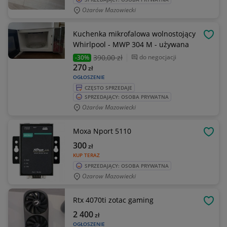
Ożarów Mazowiecki
Kuchenka mikrofalowa wolnostojący
OBSE
Whirlpool - MWP 304 M - używana
390
,00 zł
do negocjacji
-30%
270
zł
OGŁOSZENIE
CZĘSTO SPRZEDAJE
SPRZEDAJĄCY: OSOBA PRYWATNA
Ożarów Mazowiecki
Moxa Nport 5110
OBSE
300
zł
KUP TERAZ
SPRZEDAJĄCY: OSOBA PRYWATNA
Ozarow Mazowiecki
Rtx 4070ti zotac gaming
OBSE
2 400
zł
OGŁOSZENIE