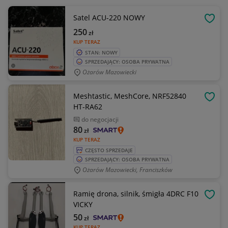
Satel ACU-220 NOWY
OBSE
250
zł
KUP TERAZ
STAN: NOWY
SPRZEDAJĄCY: OSOBA PRYWATNA
Ożarów Mazowiecki
Meshtastic, MeshCore, NRF52840
OBSE
HT-RA62
do negocjacji
80
zł
KUP TERAZ
CZĘSTO SPRZEDAJE
SPRZEDAJĄCY: OSOBA PRYWATNA
Ożarów Mazowiecki, Franciszków
Ramię drona, silnik, śmigła 4DRC F10
OBSE
VICKY
50
zł
KUP TERAZ