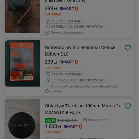
pokrowiec skórzany
299
zł
KUP TERAZ
CZĘSTO SPRZEDAJE
SPRZEDAJĄCY: OSOBA PRYWATNA
Ożarów Mazowiecki
Nintendo Switch Reanimal Deluxe
OBSE
Edition DLC
209
zł
KUP TERAZ
CZĘSTO SPRZEDAJE
SPRZEDAJĄCY: OSOBA PRYWATNA
Ożarów Mazowiecki, Ożarów Mazowiecki
Gmina
Obiektyw Ttartisan 100mm Marco 2x
OBSE
Mocowanie Fuji X
1500
,00 zł
do negocjacji
-33%
1 000
zł
KUP TERAZ
SPRZEDAJĄCY: OSOBA PRYWATNA