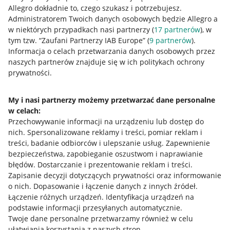
Allegro dokładnie to, czego szukasz i potrzebujesz.
Administratorem Twoich danych osobowych będzie Allegro a
w niektórych przypadkach nasi partnerzy (
17
partnerów
), w
tym tzw. “Zaufani Partnerzy IAB Europe” (
9
partnerów
).
Przydatne informacje
Informacja o celach przetwarzania danych osobowych przez
naszych partnerów znajduje się w ich politykach ochrony
prywatności.
Jak to działa
Napisz do nas
My i nasi partnerzy możemy przetwarzać dane personalne
w celach:
Allegro Gadane dla sprzedających
Przechowywanie informacji na urządzeniu lub dostęp do
Allegro Gadane dla kupujących
nich
.
Spersonalizowane reklamy i treści, pomiar reklam i
treści, badanie odbiorców i ulepszanie usług
.
Zapewnienie
Mapa miejscowości
bezpieczeństwa, zapobieganie oszustwom i naprawianie
błędów
.
Dostarczanie i prezentowanie reklam i treści
.
Informacje prawne
Zapisanie decyzji dotyczących prywatności oraz informowanie
o nich
.
Dopasowanie i łączenie danych z innych źródeł
.
Regulamin
Łączenie różnych urządzeń
.
Identyfikacja urządzeń na
podstawie informacji przesyłanych automatycznie
.
Polityka plików "cookies"
Twoje dane personalne przetwarzamy również w celu
ułatwiania korzystania z naszych stron