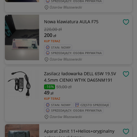
SPRZEDAJĄCY: OSOBA PRYWATNA
Ożarów Mazowiecki
Nowa klawiatura AULA F75
OBSE
220
,00 zł
200
zł
KUP TERAZ
STAN: NOWY
SPRZEDAJĄCY: OSOBA PRYWATNA
Ożarów Mazowiecki
Zasilacz ładowarka DELL 65W 19.5V
OBSE
4.5mm CIENKI WTYK DA65NM191
59
,00 zł
-16%
49
zł
KUP TERAZ
STAN: NOWY
CZĘSTO SPRZEDAJE
SPRZEDAJĄCY: OSOBA PRYWATNA
Ożarów Mazowiecki
Aparat Zenit 11+Helios+oryginalny
OBSE