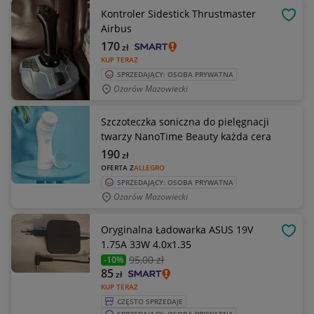
Kontroler Sidestick Thrustmaster
OBSE
Airbus
170
zł
KUP TERAZ
SPRZEDAJĄCY: OSOBA PRYWATNA
Ożarów Mazowiecki
Szczoteczka soniczna do pielęgnacji
twarzy NanoTime Beauty każda cera
190
zł
OFERTA Z
ALLEGRO
SPRZEDAJĄCY: OSOBA PRYWATNA
Ożarów Mazowiecki
Oryginalna Ładowarka ASUS 19V
OBSE
1.75A 33W 4.0x1.35
95
,00 zł
-10%
85
zł
KUP TERAZ
CZĘSTO SPRZEDAJE