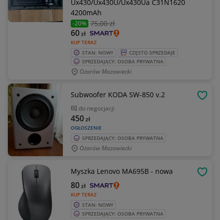
Ux430/Ux430U/Ux430Ua C31N1620
4200mAh
75
,00 zł
-20%
60
zł
KUP TERAZ
STAN: NOWY
CZĘSTO SPRZEDAJE
SPRZEDAJĄCY: OSOBA PRYWATNA
Ożarów Mazowiecki
Subwoofer KODA SW-850 v.2
OBSE
do negocjacji
450
zł
OGŁOSZENIE
SPRZEDAJĄCY: OSOBA PRYWATNA
Ożarów Mazowiecki
Myszka Lenovo MA695B - nowa
OBSE
80
zł
KUP TERAZ
STAN: NOWY
SPRZEDAJĄCY: OSOBA PRYWATNA