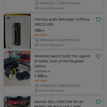
SPRZEDAJĄCY: OSOBA PRYWATNA
Ożarów Mazowiecki
Interfejs audio Behringer U-Phoria
OBSE
UMC22 USB
160
zł
KUP TERAZ
SPRZEDAJĄCY: OSOBA PRYWATNA
Ożarów Mazowiecki
Nintendo Switch OLED The Legend
OBSE
of Zelda: Tears of the Kingdom
Edition
1400
,00 zł
1 300
zł
KUP TERAZ
SPRZEDAJĄCY: OSOBA PRYWATNA
Ożarów Mazowiecki
Monitor DELL U3821DW 38 cali
OBSE
WQHD+ IPS Black USB-C 90W