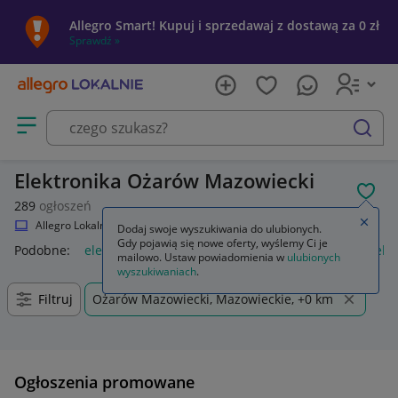
Allegro Smart! Kupuj i sprzedawaj z dostawą za 0 zł
Sprawdź »
Otwórz menu z kategoriami
szukaj
Elektronika Ożarów Mazowiecki
POL
289
ogłoszeń
Zamkn
Allegro Lokalnie
Elektronika
Dodaj swoje wyszukiwania do ulubionych.
Gdy pojawią się nowe oferty, wyślemy Ci je
Podobne:
elektronika
mystery box elektronika
zestaw elekt
mailowo. Ustaw powiadomienia w
ulubionych
wyszukiwaniach
.
Filtruj
Ożarów Mazowiecki, Mazowieckie, +0 km
Ogłoszenia promowane