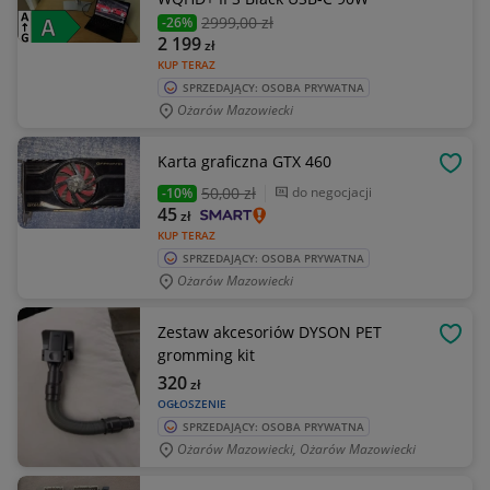
2999
,00 zł
-26%
2 199
zł
KUP TERAZ
SPRZEDAJĄCY: OSOBA PRYWATNA
Ożarów Mazowiecki
Karta graficzna GTX 460
OBSE
50
,00 zł
do negocjacji
-10%
45
zł
KUP TERAZ
SPRZEDAJĄCY: OSOBA PRYWATNA
Ożarów Mazowiecki
Zestaw akcesoriów DYSON PET
OBSE
gromming kit
320
zł
OGŁOSZENIE
SPRZEDAJĄCY: OSOBA PRYWATNA
Ożarów Mazowiecki, Ożarów Mazowiecki