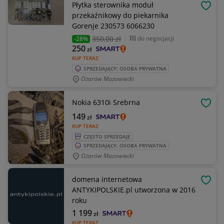
Płytka sterownika moduł
OBSE
przekaźnikowy do piekarnika
Gorenje 230573 6066230
350
,00 zł
do negocjacji
-28%
250
zł
KUP TERAZ
SPRZEDAJĄCY: OSOBA PRYWATNA
Ożarów Mazowiecki
Nokia 6310i Srebrna
OBSE
149
zł
KUP TERAZ
CZĘSTO SPRZEDAJE
SPRZEDAJĄCY: OSOBA PRYWATNA
Ożarów Mazowiecki
domena internetowa
OBSE
ANTYKIPOLSKIE.pl utworzona w 2016
roku
1 199
zł
KUP TERAZ