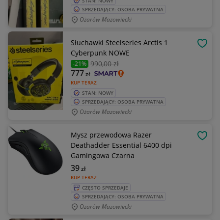
STAN: NOWY
SPRZEDAJĄCY: OSOBA PRYWATNA
Ożarów Mazowiecki
Słuchawki Steelseries Arctis 1
OBSE
Cyberpunk NOWE
990
,00 zł
-21%
777
zł
KUP TERAZ
STAN: NOWY
SPRZEDAJĄCY: OSOBA PRYWATNA
Ożarów Mazowiecki
Mysz przewodowa Razer
OBSE
Deathadder Essential 6400 dpi
Gamingowa Czarna
39
zł
KUP TERAZ
CZĘSTO SPRZEDAJE
SPRZEDAJĄCY: OSOBA PRYWATNA
Ożarów Mazowiecki