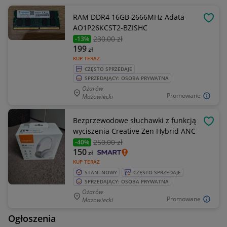
RAM DDR4 16GB 2666MHz Adata
OBSE
AO1P26KCST2-BZISHC
230
,00 zł
-13%
199
zł
KUP TERAZ
CZĘSTO SPRZEDAJE
SPRZEDAJĄCY: OSOBA PRYWATNA
Ożarów
Promowane
Mazowiecki
Bezprzewodowe słuchawki z funkcją
OBSE
wyciszenia Creative Zen Hybrid ANC
250
,00 zł
-40%
150
zł
KUP TERAZ
STAN: NOWY
CZĘSTO SPRZEDAJE
SPRZEDAJĄCY: OSOBA PRYWATNA
Ożarów
Promowane
Mazowiecki
Ogłoszenia