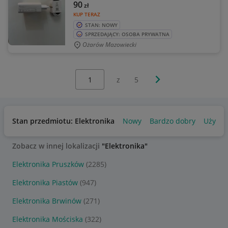
90
zł
KUP TERAZ
STAN: NOWY
SPRZEDAJĄCY: OSOBA PRYWATNA
Ożarów Mazowiecki
Wybierz stronę:
Następna strona
z
5
Stan przedmiotu: Elektronika
Nowy
Bardzo dobry
Używa
Zobacz w innej lokalizacji
"Elektronika"
Elektronika Pruszków
(2285)
Elektronika Piastów
(947)
Elektronika Brwinów
(271)
Elektronika Mościska
(322)