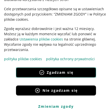
Ustawienia plików "cookies"
Cele przetwarzania szczegółowo opisane są w ustawieniach
Udostępnianie lokalizacji
dostępnych pod przyciskiem: “ZMIENIAM ZGODY” i w Polityce
Informacje dla Aktu o Usługach Cyfrowych
plików cookies.
Zgodę wyrażasz dobrowolnie i jest ważna 12 miesięcy.
Pobierz aplikację
Możesz ją w każdym momencie wycofać lub ponowić w
zakładce
Ustawienia plików cookies
na stronie głównej.
Wycofanie zgody nie wpływa na legalność uprzedniego
przetwarzania.
polityka plików cookies
polityka ochrony prywatności
Zgadzam się
Nie zgadzam się
Korzystanie z serwisu oznacza akceptację
regulaminu
.
Zmieniam zgody