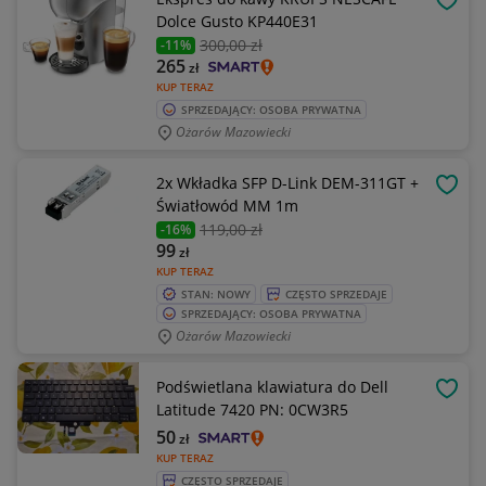
OBSE
Dolce Gusto KP440E31
300
,00 zł
-11%
265
zł
KUP TERAZ
SPRZEDAJĄCY: OSOBA PRYWATNA
Ożarów Mazowiecki
2x Wkładka SFP D-Link DEM-311GT +
OBSE
Światłowód MM 1m
119
,00 zł
-16%
99
zł
KUP TERAZ
STAN: NOWY
CZĘSTO SPRZEDAJE
SPRZEDAJĄCY: OSOBA PRYWATNA
Ożarów Mazowiecki
Podświetlana klawiatura do Dell
OBSE
Latitude 7420 PN: 0CW3R5
50
zł
KUP TERAZ
CZĘSTO SPRZEDAJE