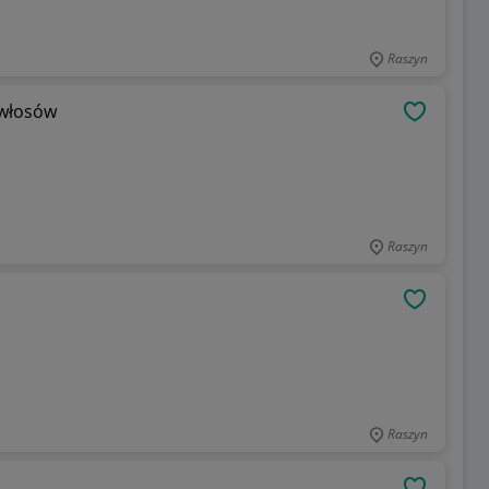
Raszyn
 włosów
OBSERWU
Raszyn
OBSERWU
Raszyn