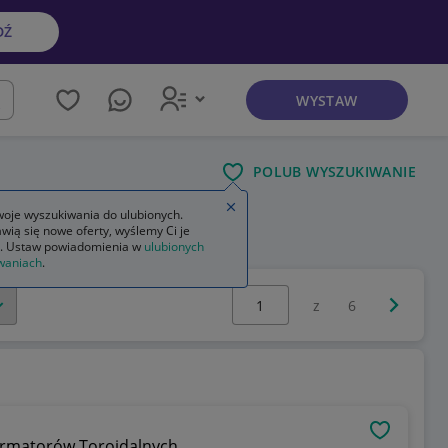
DŹ
WYSTAW
kaj
POLUB WYSZUKIWANIE
Zamknij wskazówkę
oje wyszukiwania do ulubionych.
wią się nowe oferty, wyślemy Ci je
. Ustaw powiadomienia w
ulubionych
waniach
.
Wybierz stronę:
Następna 
z
6
OBSERWU
ormatorów Toroidalnych