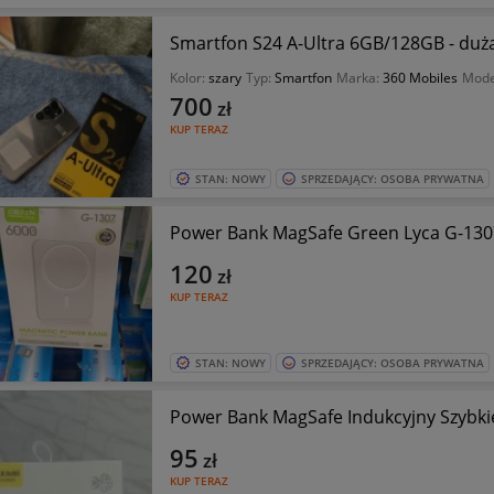
Smartfon S24 A-Ultra 6GB/128GB - duża
Kolor:
szary
Typ:
Smartfon
Marka:
360 Mobiles
Mode
700
zł
KUP TERAZ
STAN: NOWY
SPRZEDAJĄCY: OSOBA PRYWATNA
Power Bank MagSafe Green Lyca G-13
120
zł
KUP TERAZ
STAN: NOWY
SPRZEDAJĄCY: OSOBA PRYWATNA
Power Bank MagSafe Indukcyjny Szybk
95
zł
KUP TERAZ