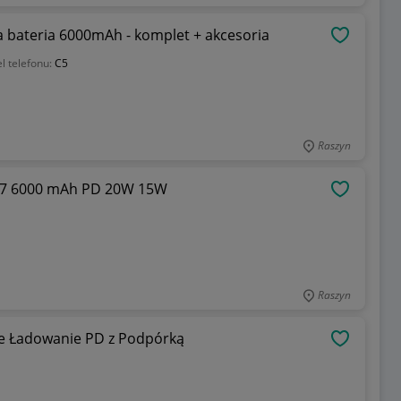
 bateria 6000mAh - komplet + akcesoria
OBSERWU
l telefonu:
C5
Raszyn
07 6000 mAh PD 20W 15W
OBSERWU
Raszyn
ie Ładowanie PD z Podpórką
OBSERWU