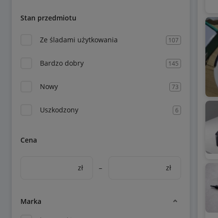
Stan przedmiotu
Ze śladami użytkowania
107
Bardzo dobry
145
Nowy
73
Uszkodzony
6
Cena
zł
–
zł
Marka