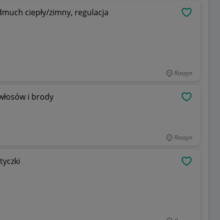
uch ciepły/zimny, regulacja
OBSERWU
Raszyn
włosów i brody
OBSERWU
Raszyn
yczki
OBSERWU