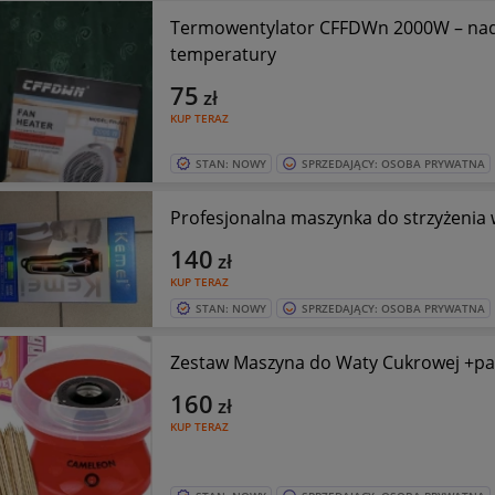
Termowentylator CFFDWn 2000W – nadm
temperatury
75
zł
KUP TERAZ
STAN: NOWY
SPRZEDAJĄCY: OSOBA PRYWATNA
Profesjonalna maszynka do strzyżenia 
140
zł
KUP TERAZ
STAN: NOWY
SPRZEDAJĄCY: OSOBA PRYWATNA
Zestaw Maszyna do Waty Cukrowej +pat
160
zł
KUP TERAZ