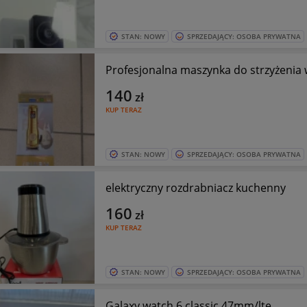
STAN: NOWY
SPRZEDAJĄCY: OSOBA PRYWATNA
Profesjonalna maszynka do strzyżenia
140
zł
KUP TERAZ
STAN: NOWY
SPRZEDAJĄCY: OSOBA PRYWATNA
elektryczny rozdrabniacz kuchenny
160
zł
KUP TERAZ
STAN: NOWY
SPRZEDAJĄCY: OSOBA PRYWATNA
Galaxy watch 6 classic 47mm/lte