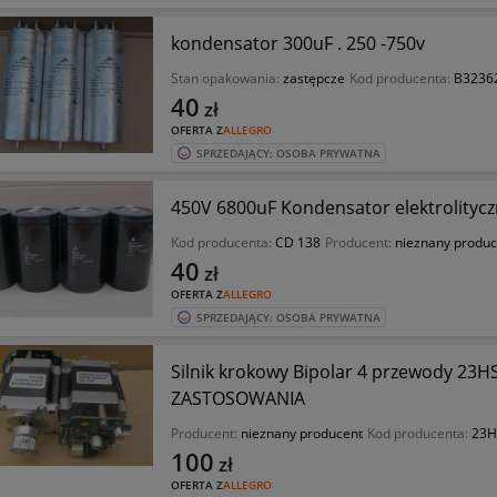
kondensator 300uF . 250 -750v
Stan opakowania:
zastępcze
Kod producenta:
B3236
40
zł
OFERTA Z
ALLEGRO
SPRZEDAJĄCY: OSOBA PRYWATNA
450V 6800uF Kondensator elektrolitycz
Kod producenta:
CD 138
Producent:
nieznany produc
40
zł
OFERTA Z
ALLEGRO
SPRZEDAJĄCY: OSOBA PRYWATNA
Silnik krokowy Bipolar 4 przewody 23
ZASTOSOWANIA
Producent:
nieznany producent
Kod producenta:
23H
100
zł
OFERTA Z
ALLEGRO