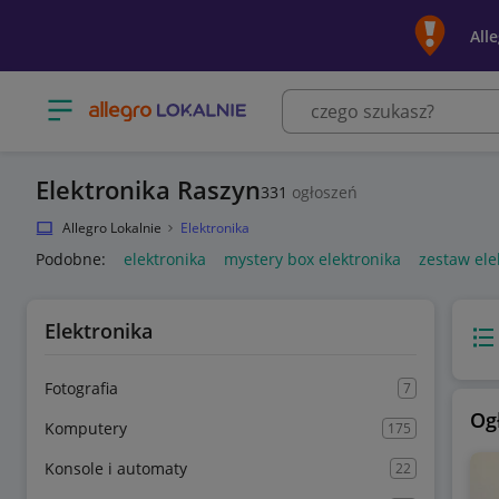
All
Otwórz menu z kategoriami
Elektronika Raszyn
331
ogłoszeń
Allegro Lokalnie
Elektronika
Podobne:
elektronika
mystery box elektronika
zestaw ele
Elektronika
Wido
Fotografia
7
Og
Komputery
175
Konsole i automaty
22