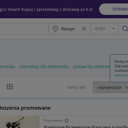
SPRAW
egro Smart! Kupuj i sprzedawaj z dostawą za 0 zł
Miasto
Wyczyść frazę
+
0
km
Odległość
szu
Dodaj sw
Gdy poja
ktronika
mikroskop dla elektronika
zestaw diy elektronika
mailowo
wyszuki
k listy
Widok siatki
Sortuj od:
łoszenia promowane
Promowane
Nawijanie Przewijanie Naprawa transf