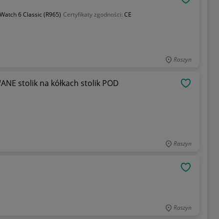
OBSERWU
Watch 6 Classic (R965)
Certyfikaty zgodności:
CE
Raszyn
E stolik na kółkach stolik POD
OBSERWU
Raszyn
OBSERWU
Raszyn