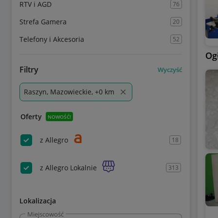
RTV i AGD
76
Strefa Gamera
20
Telefony i Akcesoria
52
Og
Filtry
Wyczyść
Raszyn, Mazowieckie, +0 km
Oferty
NOWOŚĆ!
z Allegro
18
z Allegro Lokalnie
313
Lokalizacja
Miejscowość