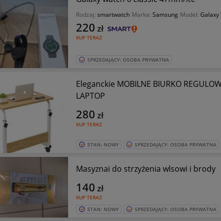
Rodzaj:
smartwatch
Marka:
Samsung
Model:
Galaxy 
220
zł
KUP TERAZ
SPRZEDAJĄCY: OSOBA PRYWATNA
Eleganckie MOBILNE BIURKO REGULOWAN
LAPTOP
280
zł
KUP TERAZ
STAN: NOWY
SPRZEDAJĄCY: OSOBA PRYWATNA
Masyznai do strzyżenia wlsowi i brody
140
zł
KUP TERAZ
STAN: NOWY
SPRZEDAJĄCY: OSOBA PRYWATNA