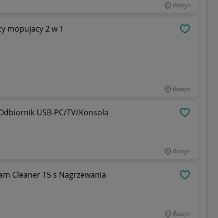
Raszyn
cy mopujacy 2 w 1
OBSERWU
Raszyn
 Odbiornik USB-PC/TV/Konsola
OBSERWU
Raszyn
am Cleaner 15 s Nagrzewania
OBSERWU
Raszyn