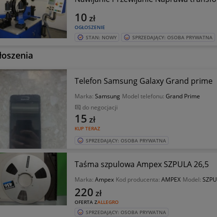
10
zł
OGŁOSZENIE
STAN: NOWY
SPRZEDAJĄCY: OSOBA PRYWATNA
łoszenia
Telefon Samsung Galaxy Grand prime
Marka:
Samsung
Model telefonu:
Grand Prime
do negocjacji
15
zł
KUP TERAZ
SPRZEDAJĄCY: OSOBA PRYWATNA
Taśma szpulowa Ampex SZPULA 26,5
Marka:
Ampex
Kod producenta:
AMPEX
Model:
SZPU
220
zł
OFERTA Z
ALLEGRO
SPRZEDAJĄCY: OSOBA PRYWATNA