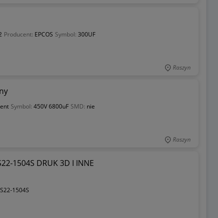
2
Producent:
EPCOS
Symbol:
300UF
Raszyn
ny
ent
Symbol:
450V 6800uF
SMD:
nie
Raszyn
HS22-1504S DRUK 3D I INNE
S22-1504S