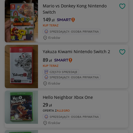
Mario vs Donkey Kong Nintendo
OBSE
Switch
149
zł
KUP TERAZ
SPRZEDAJĄCY: OSOBA PRYWATNA
Kraków
Yakuza Kiwami Nintendo Switch 2
OBSE
89
zł
KUP TERAZ
CZĘSTO SPRZEDAJE
SPRZEDAJĄCY: OSOBA PRYWATNA
Kraków
Hello Neighbor Xbox One
29
zł
OFERTA Z
ALLEGRO
SPRZEDAJĄCY: OSOBA PRYWATNA
Kraków