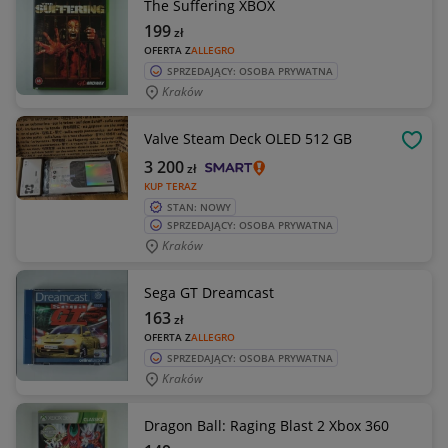
The Suffering XBOX
199
zł
OFERTA Z
ALLEGRO
SPRZEDAJĄCY: OSOBA PRYWATNA
Kraków
Valve Steam Deck OLED 512 GB
OBSE
3 200
zł
KUP TERAZ
STAN: NOWY
SPRZEDAJĄCY: OSOBA PRYWATNA
Kraków
Sega GT Dreamcast
163
zł
OFERTA Z
ALLEGRO
SPRZEDAJĄCY: OSOBA PRYWATNA
Kraków
Dragon Ball: Raging Blast 2 Xbox 360