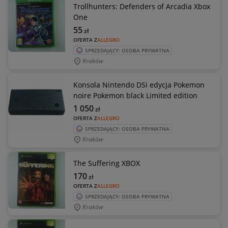
Trollhunters: Defenders of Arcadia Xbox
One
55
zł
OFERTA Z
ALLEGRO
SPRZEDAJĄCY: OSOBA PRYWATNA
Kraków
Konsola Nintendo DSi edycja Pokemon
noire Pokemon black Limited edition
1 050
zł
OFERTA Z
ALLEGRO
SPRZEDAJĄCY: OSOBA PRYWATNA
Kraków
The Suffering XBOX
170
zł
OFERTA Z
ALLEGRO
SPRZEDAJĄCY: OSOBA PRYWATNA
Kraków