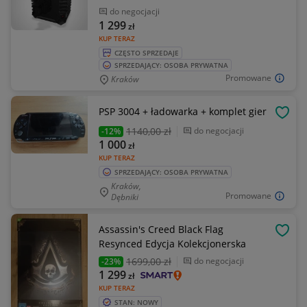
do negocjacji
1 299
zł
KUP TERAZ
CZĘSTO SPRZEDAJE
SPRZEDAJĄCY: OSOBA PRYWATNA
Promowane
Kraków
PSP 3004 + ładowarka + komplet gier
OBSE
1140
,00 zł
do negocjacji
-12%
1 000
zł
KUP TERAZ
SPRZEDAJĄCY: OSOBA PRYWATNA
Kraków,
Promowane
Dębniki
Assassin's Creed Black Flag
OBSE
Resynced Edycja Kolekcjonerska
1699
,00 zł
do negocjacji
-23%
1 299
zł
KUP TERAZ
STAN: NOWY