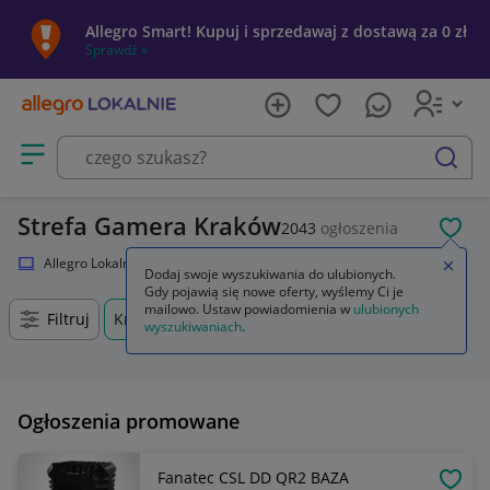
Allegro Smart! Kupuj i sprzedawaj z dostawą za 0 zł
Sprawdź »
Otwórz menu z kategoriami
szukaj
Strefa Gamera Kraków
2043
ogłoszenia
POL
Allegro Lokalnie
Elektronika
Strefa Gamera
Zamkn
Dodaj swoje wyszukiwania do ulubionych.
Gdy pojawią się nowe oferty, wyślemy Ci je
mailowo. Ustaw powiadomienia w
ulubionych
Filtruj
Kraków, Małopolskie, +0 km
wyszukiwaniach
.
Ogłoszenia promowane
Fanatec CSL DD QR2 BAZA
OBSE