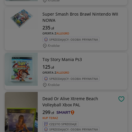
Kraków
Super Smash Bros Brawl Nintendo WII
NOWA
235
zł
OFERTA Z
ALLEGRO
SPRZEDAJĄCY: OSOBA PRYWATNA
Kraków
Toy Story Mania Ps3
125
zł
OFERTA Z
ALLEGRO
SPRZEDAJĄCY: OSOBA PRYWATNA
Kraków
Dead Or Alive Xtreme Beach
OBSE
Volleyball Xbox PAL
299
zł
KUP TERAZ
CZĘSTO SPRZEDAJE
SPRZEDAJĄCY: OSOBA PRYWATNA