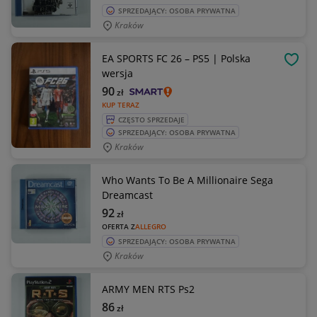
SPRZEDAJĄCY: OSOBA PRYWATNA
Kraków
EA SPORTS FC 26 – PS5 | Polska
OBSE
wersja
90
zł
KUP TERAZ
CZĘSTO SPRZEDAJE
SPRZEDAJĄCY: OSOBA PRYWATNA
Kraków
Who Wants To Be A Millionaire Sega
Dreamcast
92
zł
OFERTA Z
ALLEGRO
SPRZEDAJĄCY: OSOBA PRYWATNA
Kraków
ARMY MEN RTS Ps2
86
zł