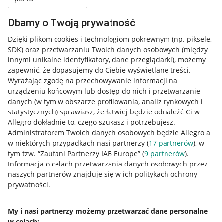
Dbamy o Twoją prywatność
Dzięki plikom cookies i technologiom pokrewnym
(np. piksele,
SDK)
oraz przetwarzaniu Twoich danych osobowych
(między
innymi unikalne identyfikatory, dane przeglądarki)
, możemy
zapewnić, że dopasujemy do Ciebie wyświetlane treści.
Wyrażając zgodę na przechowywanie informacji na
urządzeniu końcowym lub dostęp do nich i przetwarzanie
danych (w tym w obszarze profilowania, analiz rynkowych i
statystycznych) sprawiasz, że łatwiej będzie odnaleźć Ci w
Allegro dokładnie to, czego szukasz i potrzebujesz.
Administratorem Twoich danych osobowych będzie Allegro a
w niektórych przypadkach nasi partnerzy (
17
partnerów
), w
tym tzw. “Zaufani Partnerzy IAB Europe” (
9
partnerów
).
Przydatne informacje
Informacja o celach przetwarzania danych osobowych przez
naszych partnerów znajduje się w ich politykach ochrony
prywatności.
Jak to działa
Napisz do nas
My i nasi partnerzy możemy przetwarzać dane personalne
w celach:
Allegro Gadane dla sprzedających