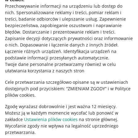
Przechowywanie informacji na urządzeniu lub dostęp do
Allegro Gadane dla kupujących
nich
.
Spersonalizowane reklamy i treści, pomiar reklam i
treści, badanie odbiorców i ulepszanie usług
.
Zapewnienie
Mapa miejscowości
bezpieczeństwa, zapobieganie oszustwom i naprawianie
błędów
.
Dostarczanie i prezentowanie reklam i treści
.
Informacje prawne
Zapisanie decyzji dotyczących prywatności oraz informowanie
o nich
.
Dopasowanie i łączenie danych z innych źródeł
.
Regulamin
Łączenie różnych urządzeń
.
Identyfikacja urządzeń na
podstawie informacji przesyłanych automatycznie
.
Polityka plików "cookies"
Twoje dane personalne przetwarzamy również w celu
ułatwiania korzystania z naszych stron
Ustawienia plików "cookies"
Cele przetwarzania szczegółowo opisane są w ustawieniach
Udostępnianie lokalizacji
dostępnych pod przyciskiem: “ZMIENIAM ZGODY” i w Polityce
Informacje dla Aktu o Usługach Cyfrowych
plików cookies.
Zgodę wyrażasz dobrowolnie i jest ważna 12 miesięcy.
Pobierz aplikację
Możesz ją w każdym momencie wycofać lub ponowić w
zakładce
Ustawienia plików cookies
na stronie głównej.
Wycofanie zgody nie wpływa na legalność uprzedniego
przetwarzania.