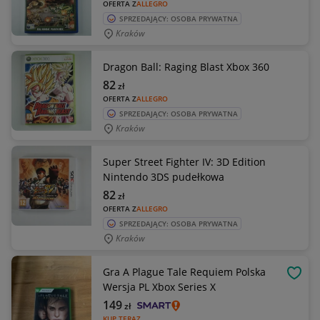
OFERTA Z
ALLEGRO
SPRZEDAJĄCY: OSOBA PRYWATNA
Kraków
Dragon Ball: Raging Blast Xbox 360
82
zł
OFERTA Z
ALLEGRO
SPRZEDAJĄCY: OSOBA PRYWATNA
Kraków
Super Street Fighter IV: 3D Edition
Nintendo 3DS pudełkowa
82
zł
OFERTA Z
ALLEGRO
SPRZEDAJĄCY: OSOBA PRYWATNA
Kraków
Gra A Plague Tale Requiem Polska
OBSE
Wersja PL Xbox Series X
149
zł
KUP TERAZ