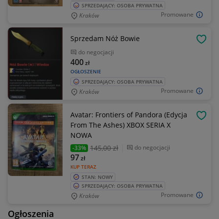
SPRZEDAJĄCY: OSOBA PRYWATNA
Promowane
Kraków
Sprzedam Nóż Bowie
OBSE
do negocjacji
400
zł
OGŁOSZENIE
SPRZEDAJĄCY: OSOBA PRYWATNA
Promowane
Kraków
Avatar: Frontiers of Pandora (Edycja
OBSE
From The Ashes) XBOX SERIA X
NOWA
145
,00 zł
do negocjacji
-33%
97
zł
KUP TERAZ
STAN: NOWY
SPRZEDAJĄCY: OSOBA PRYWATNA
Promowane
Kraków
Ogłoszenia