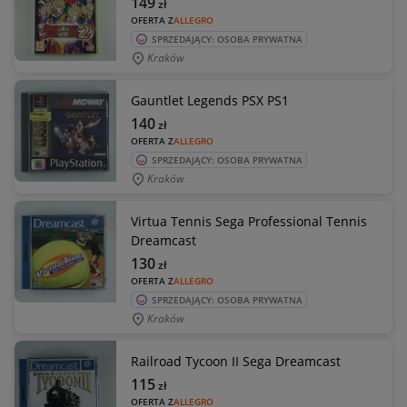
149
zł
OFERTA Z
ALLEGRO
SPRZEDAJĄCY: OSOBA PRYWATNA
Kraków
Gauntlet Legends PSX PS1
140
zł
OFERTA Z
ALLEGRO
SPRZEDAJĄCY: OSOBA PRYWATNA
Kraków
Virtua Tennis Sega Professional Tennis
Dreamcast
130
zł
OFERTA Z
ALLEGRO
SPRZEDAJĄCY: OSOBA PRYWATNA
Kraków
Railroad Tycoon II Sega Dreamcast
115
zł
OFERTA Z
ALLEGRO