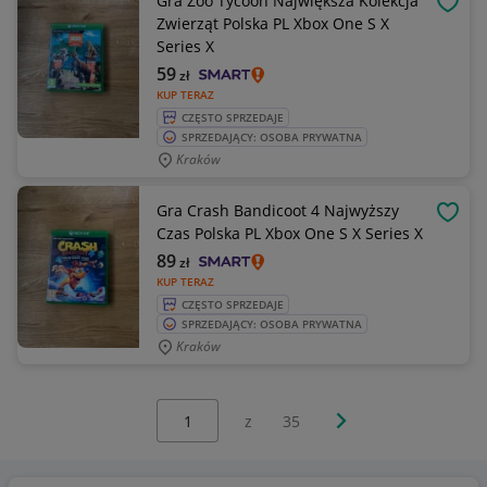
Gra Zoo Tycoon Największa Kolekcja
OBSE
Zwierząt Polska PL Xbox One S X
Series X
59
zł
KUP TERAZ
CZĘSTO SPRZEDAJE
SPRZEDAJĄCY: OSOBA PRYWATNA
Kraków
Gra Crash Bandicoot 4 Najwyższy
OBSE
Czas Polska PL Xbox One S X Series X
89
zł
KUP TERAZ
CZĘSTO SPRZEDAJE
SPRZEDAJĄCY: OSOBA PRYWATNA
Kraków
Wybierz stronę:
Następna strona
z
35