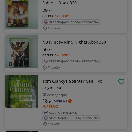
Fable III Xbox 360
29
zł
OFERTA Z
ALLEGRO
SPRZEDAJĄCY: OSOBA PRYWATNA
Kraków
N3 Ninety-Nine Nights Xbox 360
50
zł
OFERTA Z
ALLEGRO
SPRZEDAJĄCY: OSOBA PRYWATNA
Kraków
Tom Clancy’s Splinter Cell – Po
OBSE
angielsku
do negocjacji
18
zł
KUP TERAZ
CZĘSTO SPRZEDAJE
SPRZEDAJĄCY: OSOBA PRYWATNA
Kraków