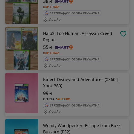
38
zł
KUP TERAZ
SPRZEDAJĄCY: OSOBA PRYWATNA
Brzesko
Halo3, Too Human, Assassin Creed
OBSE
Rogue
55
zł
KUP TERAZ
SPRZEDAJĄCY: OSOBA PRYWATNA
Brzesko
Kinect Disneyland Adventures (X360 |
Xbox 360)
99
zł
OFERTA Z
ALLEGRO
SPRZEDAJĄCY: OSOBA PRYWATNA
Brzesko
Woody Woodpecker: Escape from Buzz
Buzzard (PS2)