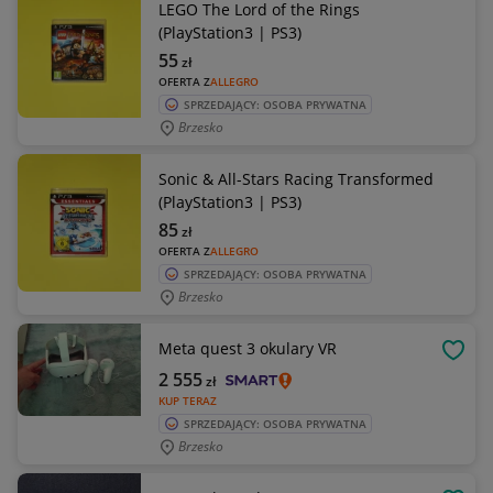
LEGO The Lord of the Rings
(PlayStation3 | PS3)
55
zł
OFERTA Z
ALLEGRO
SPRZEDAJĄCY: OSOBA PRYWATNA
Brzesko
Sonic & All-Stars Racing Transformed
(PlayStation3 | PS3)
85
zł
OFERTA Z
ALLEGRO
SPRZEDAJĄCY: OSOBA PRYWATNA
Brzesko
Meta quest 3 okulary VR
OBSE
2 555
zł
KUP TERAZ
SPRZEDAJĄCY: OSOBA PRYWATNA
Brzesko