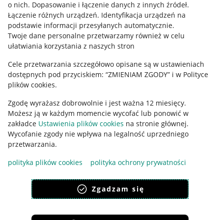
o nich
.
Dopasowanie i łączenie danych z innych źródeł
.
Regulamin
Łączenie różnych urządzeń
.
Identyfikacja urządzeń na
podstawie informacji przesyłanych automatycznie
.
Polityka plików "cookies"
Twoje dane personalne przetwarzamy również w celu
ułatwiania korzystania z naszych stron
Ustawienia plików "cookies"
Cele przetwarzania szczegółowo opisane są w ustawieniach
Udostępnianie lokalizacji
dostępnych pod przyciskiem: “ZMIENIAM ZGODY” i w Polityce
Informacje dla Aktu o Usługach Cyfrowych
plików cookies.
Zgodę wyrażasz dobrowolnie i jest ważna 12 miesięcy.
Pobierz aplikację
Możesz ją w każdym momencie wycofać lub ponowić w
zakładce
Ustawienia plików cookies
na stronie głównej.
Wycofanie zgody nie wpływa na legalność uprzedniego
przetwarzania.
polityka plików cookies
polityka ochrony prywatności
Zgadzam się