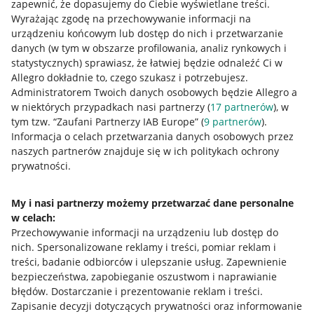
zapewnić, że dopasujemy do Ciebie wyświetlane treści.
Wyrażając zgodę na przechowywanie informacji na
urządzeniu końcowym lub dostęp do nich i przetwarzanie
danych (w tym w obszarze profilowania, analiz rynkowych i
statystycznych) sprawiasz, że łatwiej będzie odnaleźć Ci w
Allegro dokładnie to, czego szukasz i potrzebujesz.
Administratorem Twoich danych osobowych będzie Allegro a
w niektórych przypadkach nasi partnerzy (
17
partnerów
), w
tym tzw. “Zaufani Partnerzy IAB Europe” (
9
partnerów
).
Przydatne informacje
Informacja o celach przetwarzania danych osobowych przez
naszych partnerów znajduje się w ich politykach ochrony
prywatności.
Jak to działa
Napisz do nas
My i nasi partnerzy możemy przetwarzać dane personalne
w celach:
Allegro Gadane dla sprzedających
Przechowywanie informacji na urządzeniu lub dostęp do
Allegro Gadane dla kupujących
nich
.
Spersonalizowane reklamy i treści, pomiar reklam i
treści, badanie odbiorców i ulepszanie usług
.
Zapewnienie
Mapa miejscowości
bezpieczeństwa, zapobieganie oszustwom i naprawianie
błędów
.
Dostarczanie i prezentowanie reklam i treści
.
Informacje prawne
Zapisanie decyzji dotyczących prywatności oraz informowanie