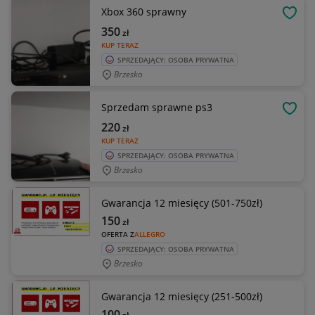
Xbox 360 sprawny
OBSE
350
zł
KUP TERAZ
SPRZEDAJĄCY: OSOBA PRYWATNA
Brzesko
Sprzedam sprawne ps3
OBSE
220
zł
KUP TERAZ
SPRZEDAJĄCY: OSOBA PRYWATNA
Brzesko
Gwarancja 12 miesięcy (501-750zł)
150
zł
OFERTA Z
ALLEGRO
SPRZEDAJĄCY: OSOBA PRYWATNA
Brzesko
Gwarancja 12 miesięcy (251-500zł)
100