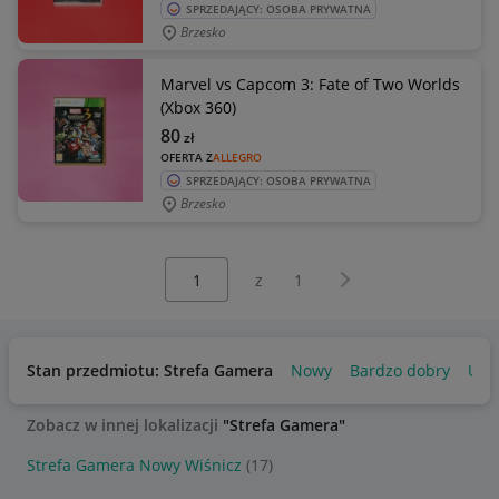
SPRZEDAJĄCY: OSOBA PRYWATNA
Brzesko
Marvel vs Capcom 3: Fate of Two Worlds
(Xbox 360)
80
zł
OFERTA Z
ALLEGRO
SPRZEDAJĄCY: OSOBA PRYWATNA
Brzesko
Wybierz stronę:
Następna strona
z
1
Stan przedmiotu: Strefa Gamera
Nowy
Bardzo dobry
Uży
Zobacz w innej lokalizacji
"Strefa Gamera"
Strefa Gamera Nowy Wiśnicz
(17)