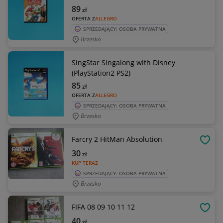
89
zł
OFERTA Z
ALLEGRO
SPRZEDAJĄCY: OSOBA PRYWATNA
Brzesko
SingStar Singalong with Disney
(PlayStation2 PS2)
85
zł
OFERTA Z
ALLEGRO
SPRZEDAJĄCY: OSOBA PRYWATNA
Brzesko
Farcry 2 HitMan Absolution
OBSE
30
zł
KUP TERAZ
SPRZEDAJĄCY: OSOBA PRYWATNA
Brzesko
FIFA 08 09 10 11 12
OBSE
40
zł