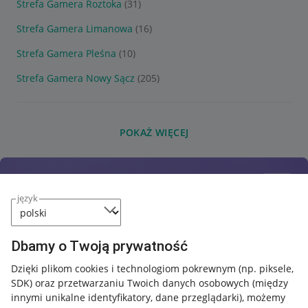
Strefa Gamera Roztoka
(31)
Strefa Gamera Limanowa
(16)
Strefa Gamera Pleśna
(10)
Strefa Gamera Nowy Sącz
(205)
POKAŻ WIĘCEJ
język
Dbamy o Twoją prywatność
Dzięki plikom cookies i technologiom pokrewnym
(np. piksele,
SDK)
oraz przetwarzaniu Twoich danych osobowych
(między
innymi unikalne identyfikatory, dane przeglądarki)
, możemy