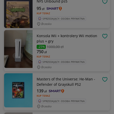
NFS Unbound ps5
OBSE
95
zł
KUP TERAZ
SPRZEDAJĄCY: OSOBA PRYWATNA
Brzesko
Konsola Wii + kontrolery Wii motion
OBSE
plus + gry
1000
,00 zł
-25%
750
zł
KUP TERAZ
SPRZEDAJĄCY: OSOBA PRYWATNA
Brzesko
Masters of the Universe: He-Man -
OBSE
Defender of Grayskull PS2
139
zł
KUP TERAZ
SPRZEDAJĄCY: OSOBA PRYWATNA
Brzesko