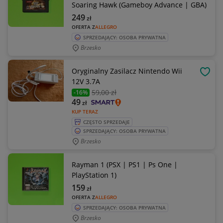
Soaring Hawk (Gameboy Advance | GBA)
249
zł
OFERTA Z
ALLEGRO
SPRZEDAJĄCY: OSOBA PRYWATNA
Brzesko
Oryginalny Zasilacz Nintendo Wii
OBSE
12V 3.7A
59
,00 zł
-16%
49
zł
KUP TERAZ
CZĘSTO SPRZEDAJE
SPRZEDAJĄCY: OSOBA PRYWATNA
Brzesko
Rayman 1 (PSX | PS1 | Ps One |
PlayStation 1)
159
zł
OFERTA Z
ALLEGRO
SPRZEDAJĄCY: OSOBA PRYWATNA
Brzesko