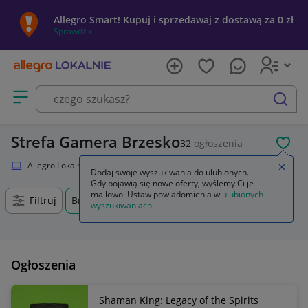
Allegro Smart! Kupuj i sprzedawaj z dostawą za 0 zł
Sprawdź »
Otwórz menu z kategoriami
szukaj
Strefa Gamera Brzesko
32
ogłoszenia
POL
Allegro Lokalnie
Elektronika
Strefa Gamera
Zamkn
Dodaj swoje wyszukiwania do ulubionych.
Gdy pojawią się nowe oferty, wyślemy Ci je
mailowo. Ustaw powiadomienia w
ulubionych
Filtruj
Brzesko, Małopolskie, +0 km
wyszukiwaniach
.
Ogłoszenia
Shaman King: Legacy of the Spirits