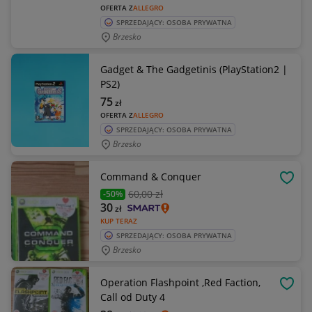
OFERTA Z
ALLEGRO
SPRZEDAJĄCY: OSOBA PRYWATNA
Brzesko
Gadget & The Gadgetinis (PlayStation2 |
PS2)
75
zł
OFERTA Z
ALLEGRO
SPRZEDAJĄCY: OSOBA PRYWATNA
Brzesko
Command & Conquer
OBSE
60
,00 zł
-50%
30
zł
KUP TERAZ
SPRZEDAJĄCY: OSOBA PRYWATNA
Brzesko
Operation Flashpoint ,Red Faction,
OBSE
Call od Duty 4