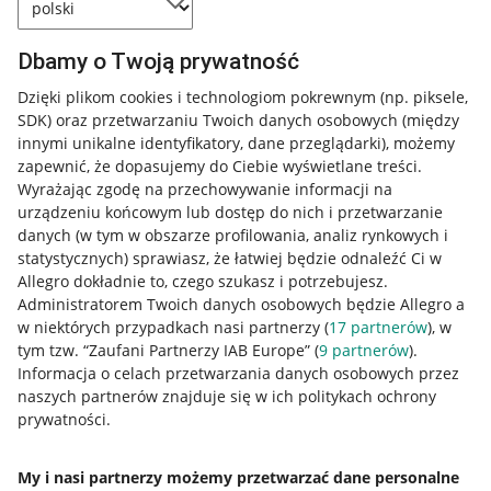
Dbamy o Twoją prywatność
Dzięki plikom cookies i technologiom pokrewnym
(np. piksele,
SDK)
oraz przetwarzaniu Twoich danych osobowych
(między
innymi unikalne identyfikatory, dane przeglądarki)
, możemy
zapewnić, że dopasujemy do Ciebie wyświetlane treści.
Wyrażając zgodę na przechowywanie informacji na
urządzeniu końcowym lub dostęp do nich i przetwarzanie
danych (w tym w obszarze profilowania, analiz rynkowych i
statystycznych) sprawiasz, że łatwiej będzie odnaleźć Ci w
Allegro dokładnie to, czego szukasz i potrzebujesz.
Administratorem Twoich danych osobowych będzie Allegro a
w niektórych przypadkach nasi partnerzy (
17
partnerów
), w
Nawigacja
tym tzw. “Zaufani Partnerzy IAB Europe” (
9
partnerów
).
Przydatne informacje
Informacja o celach przetwarzania danych osobowych przez
naszych partnerów znajduje się w ich politykach ochrony
prywatności.
Jak to działa
Napisz do nas
My i nasi partnerzy możemy przetwarzać dane personalne