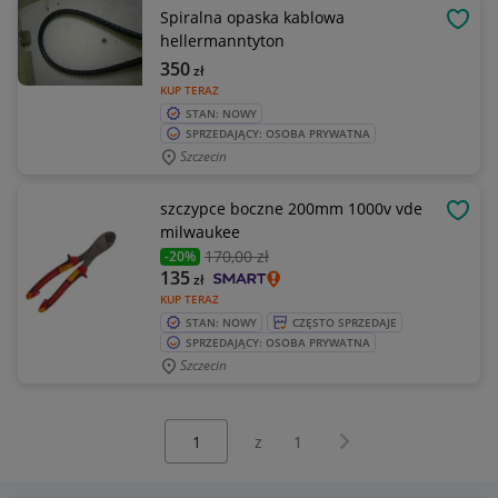
Spiralna opaska kablowa
OBSE
hellermanntyton
350
zł
KUP TERAZ
STAN: NOWY
SPRZEDAJĄCY: OSOBA PRYWATNA
Szczecin
szczypce boczne 200mm 1000v vde
OBSE
milwaukee
170
,00 zł
-20%
135
zł
KUP TERAZ
STAN: NOWY
CZĘSTO SPRZEDAJE
SPRZEDAJĄCY: OSOBA PRYWATNA
Szczecin
Wybierz stronę:
Następna strona
z
1