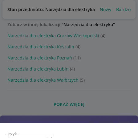
Stan przedmiotu: Narzędzia dla elektryka
Nowy
Bardzo do
Zobacz w innej lokalizacji
"Narzędzia dla elektryka"
Narzędzia dla elektryka Gorzów Wielkopolski
(4)
Narzędzia dla elektryka Koszalin
(4)
Narzędzia dla elektryka Poznań
(11)
Narzędzia dla elektryka Lubin
(4)
Narzędzia dla elektryka Wałbrzych
(5)
POKAŻ WIĘCEJ
język