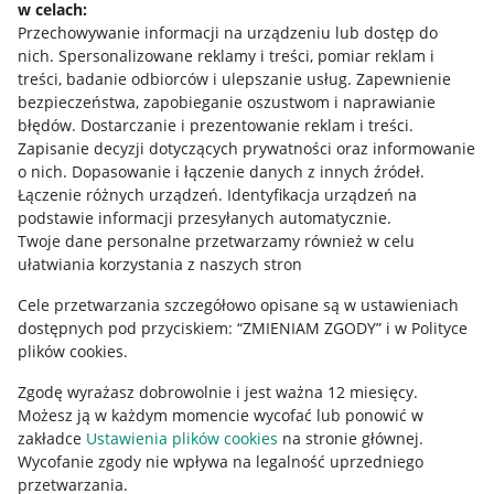
w celach:
Allegro Gadane dla sprzedających
Przechowywanie informacji na urządzeniu lub dostęp do
Allegro Gadane dla kupujących
nich
.
Spersonalizowane reklamy i treści, pomiar reklam i
treści, badanie odbiorców i ulepszanie usług
.
Zapewnienie
Mapa miejscowości
bezpieczeństwa, zapobieganie oszustwom i naprawianie
błędów
.
Dostarczanie i prezentowanie reklam i treści
.
Informacje prawne
Zapisanie decyzji dotyczących prywatności oraz informowanie
o nich
.
Dopasowanie i łączenie danych z innych źródeł
.
Regulamin
Łączenie różnych urządzeń
.
Identyfikacja urządzeń na
podstawie informacji przesyłanych automatycznie
.
Polityka plików "cookies"
Twoje dane personalne przetwarzamy również w celu
ułatwiania korzystania z naszych stron
Ustawienia plików "cookies"
Cele przetwarzania szczegółowo opisane są w ustawieniach
Udostępnianie lokalizacji
dostępnych pod przyciskiem: “ZMIENIAM ZGODY” i w Polityce
Informacje dla Aktu o Usługach Cyfrowych
plików cookies.
Zgodę wyrażasz dobrowolnie i jest ważna 12 miesięcy.
Pobierz aplikację
Możesz ją w każdym momencie wycofać lub ponowić w
zakładce
Ustawienia plików cookies
na stronie głównej.
Wycofanie zgody nie wpływa na legalność uprzedniego
przetwarzania.