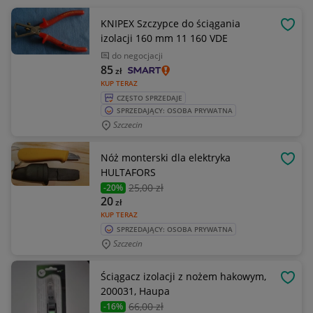
KNIPEX Szczypce do ściągania
OBSE
izolacji 160 mm 11 160 VDE
do negocjacji
85
zł
KUP TERAZ
CZĘSTO SPRZEDAJE
SPRZEDAJĄCY: OSOBA PRYWATNA
Szczecin
Nóż monterski dla elektryka
OBSE
HULTAFORS
25
,00 zł
-20%
20
zł
KUP TERAZ
SPRZEDAJĄCY: OSOBA PRYWATNA
Szczecin
Ściągacz izolacji z nożem hakowym,
OBSE
200031, Haupa
66
,00 zł
-16%