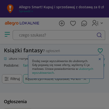
Allegro Smart! Kupuj i sprzedawaj z dostawą za 0 zł
Sprawdź »
Otwórz menu z kategoriami
szukaj
Książki fantasy
7
ogłoszeń
POL
nie
Kultura i rozrywka
Książki
Fantasy, science fiction, horror
Fantasy
Zamkn
Dodaj swoje wyszukiwania do ulubionych.
Gdy pojawią się nowe oferty, wyślemy Ci je
Podobne:
fantasy
final fantasy
final fantasy vii rebirth
fin
mailowo. Ustaw powiadomienia w
ulubionych
wyszukiwaniach
.
Filtruj
Kędzierzyn-Koźle, Opolskie, +0 km
Ogłoszenia