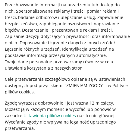
Przechowywanie informacji na urządzeniu lub dostęp do
Allegro Gadane dla kupujących
nich
.
Spersonalizowane reklamy i treści, pomiar reklam i
treści, badanie odbiorców i ulepszanie usług
.
Zapewnienie
Mapa miejscowości
bezpieczeństwa, zapobieganie oszustwom i naprawianie
błędów
.
Dostarczanie i prezentowanie reklam i treści
.
Informacje prawne
Zapisanie decyzji dotyczących prywatności oraz informowanie
o nich
.
Dopasowanie i łączenie danych z innych źródeł
.
Regulamin
Łączenie różnych urządzeń
.
Identyfikacja urządzeń na
podstawie informacji przesyłanych automatycznie
.
Polityka plików "cookies"
Twoje dane personalne przetwarzamy również w celu
ułatwiania korzystania z naszych stron
Ustawienia plików "cookies"
Cele przetwarzania szczegółowo opisane są w ustawieniach
Udostępnianie lokalizacji
dostępnych pod przyciskiem: “ZMIENIAM ZGODY” i w Polityce
Informacje dla Aktu o Usługach Cyfrowych
plików cookies.
Zgodę wyrażasz dobrowolnie i jest ważna 12 miesięcy.
Pobierz aplikację
Możesz ją w każdym momencie wycofać lub ponowić w
zakładce
Ustawienia plików cookies
na stronie głównej.
Wycofanie zgody nie wpływa na legalność uprzedniego
przetwarzania.