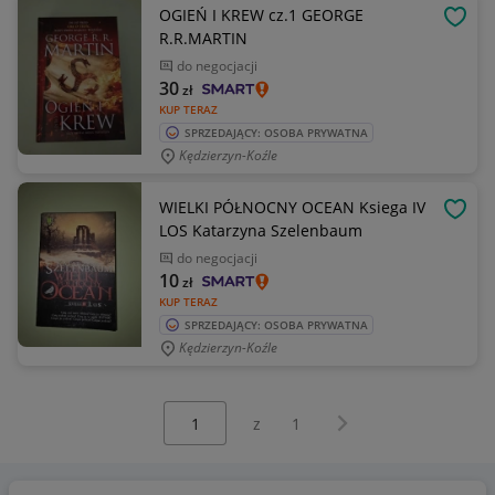
OGIEŃ I KREW cz.1 GEORGE
OBSE
R.R.MARTIN
do negocjacji
30
zł
KUP TERAZ
SPRZEDAJĄCY: OSOBA PRYWATNA
Kędzierzyn-Koźle
WIELKI PÓŁNOCNY OCEAN Ksiega IV
OBSE
LOS Katarzyna Szelenbaum
do negocjacji
10
zł
KUP TERAZ
SPRZEDAJĄCY: OSOBA PRYWATNA
Kędzierzyn-Koźle
Wybierz stronę:
Następna strona
z
1