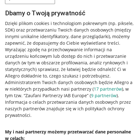
Dbamy o Twoją prywatność
Dzięki plikom cookies i technologiom pokrewnym
(np. piksele,
SDK)
oraz przetwarzaniu Twoich danych osobowych
(między
innymi unikalne identyfikatory, dane przeglądarki)
, możemy
zapewnić, że dopasujemy do Ciebie wyświetlane treści.
Wyrażając zgodę na przechowywanie informacji na
urządzeniu końcowym lub dostęp do nich i przetwarzanie
danych (w tym w obszarze profilowania, analiz rynkowych i
statystycznych) sprawiasz, że łatwiej będzie odnaleźć Ci w
Allegro dokładnie to, czego szukasz i potrzebujesz.
Administratorem Twoich danych osobowych będzie Allegro a
w niektórych przypadkach nasi partnerzy (
17
partnerów
), w
tym tzw. “Zaufani Partnerzy IAB Europe” (
9
partnerów
).
Przydatne informacje
Informacja o celach przetwarzania danych osobowych przez
naszych partnerów znajduje się w ich politykach ochrony
prywatności.
Jak to działa
Napisz do nas
My i nasi partnerzy możemy przetwarzać dane personalne
w celach:
Allegro Gadane dla sprzedających