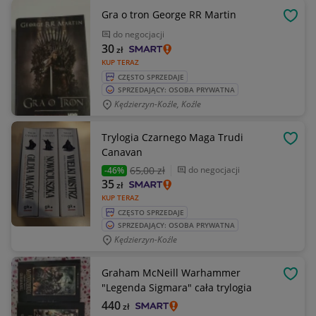
Gra o tron George RR Martin
OBSE
do negocjacji
30
zł
KUP TERAZ
CZĘSTO SPRZEDAJE
SPRZEDAJĄCY: OSOBA PRYWATNA
Kędzierzyn-Koźle, Koźle
Trylogia Czarnego Maga Trudi
OBSE
Canavan
65
,00 zł
do negocjacji
-46%
35
zł
KUP TERAZ
CZĘSTO SPRZEDAJE
SPRZEDAJĄCY: OSOBA PRYWATNA
Kędzierzyn-Koźle
Graham McNeill Warhammer
OBSE
"Legenda Sigmara" cała trylogia
440
zł