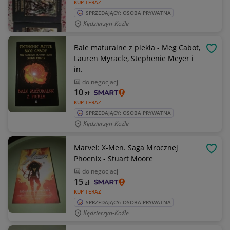
KUP TERAZ
SPRZEDAJĄCY: OSOBA PRYWATNA
Kędzierzyn-Koźle
Bale maturalne z piekła - Meg Cabot,
OBSE
Lauren Myracle, Stephenie Meyer i
in.
do negocjacji
10
zł
KUP TERAZ
SPRZEDAJĄCY: OSOBA PRYWATNA
Kędzierzyn-Koźle
Marvel: X-Men. Saga Mrocznej
OBSE
Phoenix - Stuart Moore
do negocjacji
15
zł
KUP TERAZ
SPRZEDAJĄCY: OSOBA PRYWATNA
Kędzierzyn-Koźle