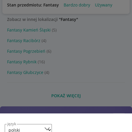
Stan przedmiotu: Fantasy
Bardzo dobry
Używany
Zobacz w innej lokalizacji
"Fantasy"
Fantasy Kamień Śląski
(5)
Fantasy Racibórz
(4)
Fantasy Pogrzebień
(6)
Fantasy Rybnik
(16)
Fantasy Głubczyce
(4)
POKAŻ WIĘCEJ
język