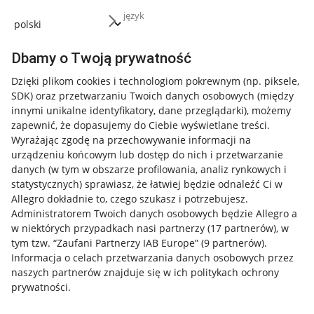
język
Dbamy o Twoją prywatność
Dzięki plikom cookies i technologiom pokrewnym
(np. piksele,
SDK)
oraz przetwarzaniu Twoich danych osobowych
(między
innymi unikalne identyfikatory, dane przeglądarki)
, możemy
zapewnić, że dopasujemy do Ciebie wyświetlane treści.
Wyrażając zgodę na przechowywanie informacji na
urządzeniu końcowym lub dostęp do nich i przetwarzanie
danych (w tym w obszarze profilowania, analiz rynkowych i
statystycznych) sprawiasz, że łatwiej będzie odnaleźć Ci w
Allegro dokładnie to, czego szukasz i potrzebujesz.
Administratorem Twoich danych osobowych będzie Allegro a
w niektórych przypadkach nasi partnerzy (
17
partnerów
), w
tym tzw. “Zaufani Partnerzy IAB Europe” (
9
partnerów
).
Przydatne informacje
Informacja o celach przetwarzania danych osobowych przez
naszych partnerów znajduje się w ich politykach ochrony
prywatności.
Jak to działa
Napisz do nas