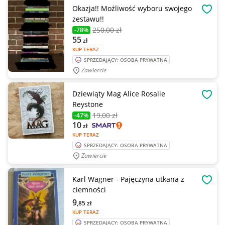
Okazja!! Możliwość wyboru swojego
OBSE
zestawu!!
250
,00 zł
-78%
55
zł
KUP TERAZ
SPRZEDAJĄCY: OSOBA PRYWATNA
Zawiercie
Dziewiąty Mag Alice Rosalie
OBSE
Reystone
19
,00 zł
-47%
10
zł
KUP TERAZ
SPRZEDAJĄCY: OSOBA PRYWATNA
Zawiercie
Karl Wagner - Pajęczyna utkana z
OBSE
ciemności
9
,85
zł
KUP TERAZ
SPRZEDAJĄCY: OSOBA PRYWATNA