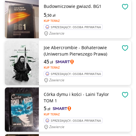
Budowniczowie gwiazd. BG1
OBSE
5
,50
zł
KUP TERAZ
SPRZEDAJĄCY: OSOBA PRYWATNA
Zawiercie
Joe Abercrombie - Bohaterowie
OBSE
(Uniwersum Pierwszego Prawa)
45
zł
KUP TERAZ
SPRZEDAJĄCY: OSOBA PRYWATNA
Zawiercie
Córka dymu i kości - Laini Taylor
OBSE
TOM 1
5
zł
KUP TERAZ
SPRZEDAJĄCY: OSOBA PRYWATNA
Zawiercie