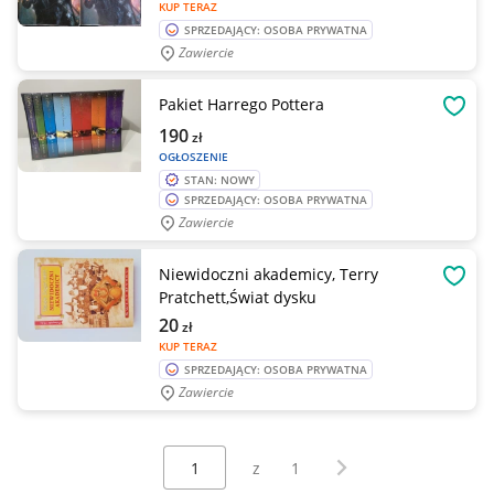
KUP TERAZ
SPRZEDAJĄCY: OSOBA PRYWATNA
Zawiercie
Pakiet Harrego Pottera
OBSE
190
zł
OGŁOSZENIE
STAN: NOWY
SPRZEDAJĄCY: OSOBA PRYWATNA
Zawiercie
Niewidoczni akademicy, Terry
OBSE
Pratchett,Świat dysku
20
zł
KUP TERAZ
SPRZEDAJĄCY: OSOBA PRYWATNA
Zawiercie
Wybierz stronę:
Następna strona
z
1