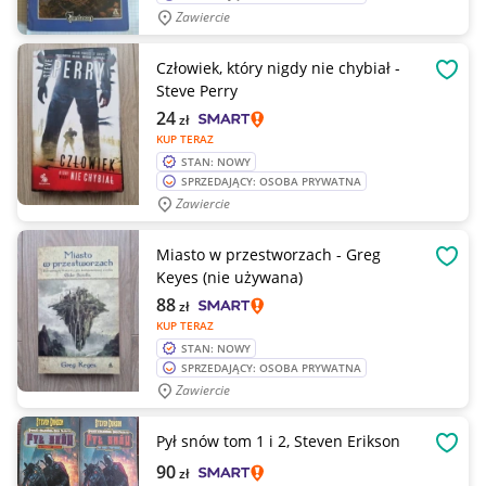
Zawiercie
Człowiek, który nigdy nie chybiał -
OBSE
Steve Perry
24
zł
KUP TERAZ
STAN: NOWY
SPRZEDAJĄCY: OSOBA PRYWATNA
Zawiercie
Miasto w przestworzach - Greg
OBSE
Keyes (nie używana)
88
zł
KUP TERAZ
STAN: NOWY
SPRZEDAJĄCY: OSOBA PRYWATNA
Zawiercie
Pył snów tom 1 i 2, Steven Erikson
OBSE
90
zł