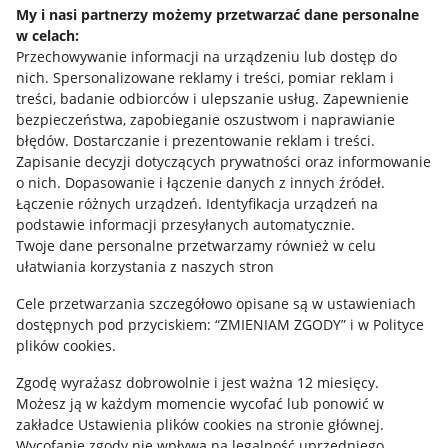
My i nasi partnerzy możemy przetwarzać dane personalne
w celach:
Allegro Gadane dla sprzedających
Przechowywanie informacji na urządzeniu lub dostęp do
Allegro Gadane dla kupujących
nich
.
Spersonalizowane reklamy i treści, pomiar reklam i
treści, badanie odbiorców i ulepszanie usług
.
Zapewnienie
Mapa miejscowości
bezpieczeństwa, zapobieganie oszustwom i naprawianie
błędów
.
Dostarczanie i prezentowanie reklam i treści
.
Informacje prawne
Zapisanie decyzji dotyczących prywatności oraz informowanie
o nich
.
Dopasowanie i łączenie danych z innych źródeł
.
Regulamin
Łączenie różnych urządzeń
.
Identyfikacja urządzeń na
podstawie informacji przesyłanych automatycznie
.
Polityka plików "cookies"
Twoje dane personalne przetwarzamy również w celu
ułatwiania korzystania z naszych stron
Ustawienia plików "cookies"
Cele przetwarzania szczegółowo opisane są w ustawieniach
Udostępnianie lokalizacji
dostępnych pod przyciskiem: “ZMIENIAM ZGODY” i w Polityce
Informacje dla Aktu o Usługach Cyfrowych
plików cookies.
Zgodę wyrażasz dobrowolnie i jest ważna 12 miesięcy.
Pobierz aplikację
Możesz ją w każdym momencie wycofać lub ponowić w
zakładce
Ustawienia plików cookies
na stronie głównej.
Wycofanie zgody nie wpływa na legalność uprzedniego