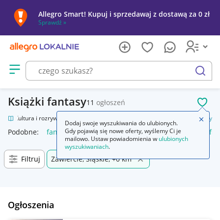
Allegro Smart! Kupuj i sprzedawaj z dostawą za 0 zł
Sprawdź »
Otwórz menu z kategoriami
szukaj
Książki fantasy
11
ogłoszeń
POL
nie
Kultura i rozrywka
Książki
Fantasy, science fiction, horror
Fantasy
Zamkn
Dodaj swoje wyszukiwania do ulubionych.
Gdy pojawią się nowe oferty, wyślemy Ci je
Podobne:
fantasy
final fantasy
final fantasy vii rebirth
fin
mailowo. Ustaw powiadomienia w
ulubionych
wyszukiwaniach
.
Filtruj
Zawiercie, Śląskie, +0 km
Ogłoszenia