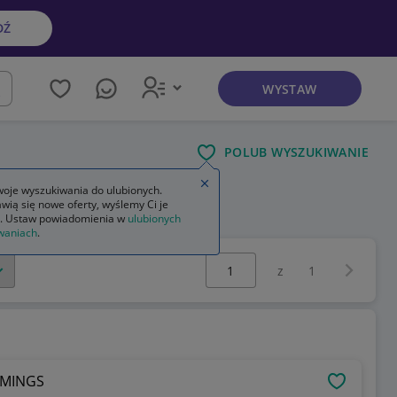
DŹ
WYSTAW
kaj
POLUB WYSZUKIWANIE
Zamknij wskazówkę
oje wyszukiwania do ulubionych.
wią się nowe oferty, wyślemy Ci je
 fiction
. Ustaw powiadomienia w
ulubionych
waniach
.
Wybierz stronę:
Następna 
z
1
MMINGS
OBSERWU