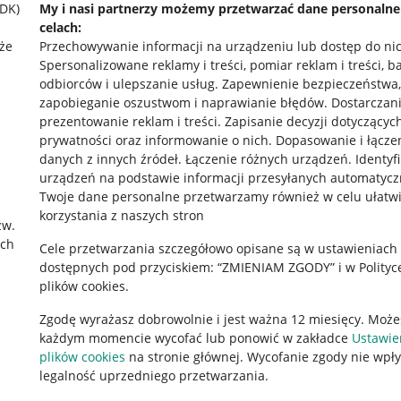
SDK)
My i nasi partnerzy możemy przetwarzać dane personaln
celach:
że
Przechowywanie informacji na urządzeniu lub dostęp do ni
Spersonalizowane reklamy i treści, pomiar reklam i treści, b
odbiorców i ulepszanie usług
.
Zapewnienie bezpieczeństwa,
zapobieganie oszustwom i naprawianie błędów
.
Dostarczani
prezentowanie reklam i treści
.
Zapisanie decyzji dotyczącyc
prywatności oraz informowanie o nich
.
Dopasowanie i łącze
danych z innych źródeł
.
Łączenie różnych urządzeń
.
Identyf
urządzeń na podstawie informacji przesyłanych automatycz
rawne
Pobierz aplikację
Twoje dane personalne przetwarzamy również w celu ułatw
korzystania z naszych stron
zw.
ach
Cele przetwarzania szczegółowo opisane są w ustawieniach
 "cookies"
dostępnych pod przyciskiem: “ZMIENIAM ZGODY” i w Polityc
plików cookies.
ów "cookies"
Zgodę wyrażasz dobrowolnie i jest ważna 12 miesięcy. Może
okalizacji
każdym momencie wycofać lub ponowić w zakładce
Ustawie
 Aktu o Usługach Cyfrowych
plików cookies
na stronie głównej. Wycofanie zgody nie wpł
legalność uprzedniego przetwarzania.