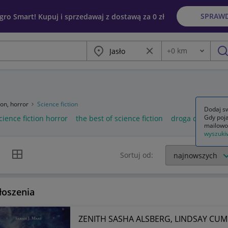
SPRAW
egro Smart! Kupuj i sprzedawaj z dostawą za 0 zł
Miasto
Wyczyść frazę
+
0
km
Odległość
szu
ion, horror
Science fiction
Dodaj sw
Gdy poja
cience fiction horror
the best of science fiction
droga do science
mailowo
wyszuki
k listy
Widok siatki
Sortuj od:
łoszenia
ZENITH SASHA ALSBERG, LINDSAY CU