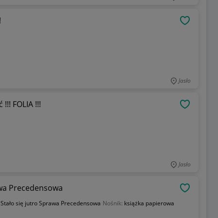
!
OBSERWU
Jasło
!! FOLIA !!!
OBSERWU
Jasło
rawa Precedensowa
OBSERWU
:
Stało się jutro Sprawa Precedensowa
Nośnik:
książka papierowa