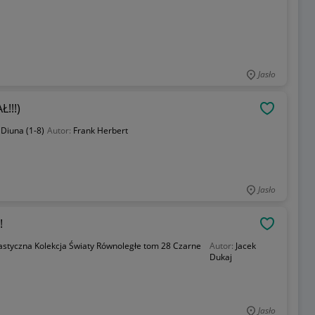
Jasło
!!!)
OBSERWU
:
Diuna (1-8)
Autor:
Frank Herbert
Jasło
!
OBSERWU
astyczna Kolekcja Światy Równoległe tom 28 Czarne
Autor:
Jacek
Dukaj
Jasło