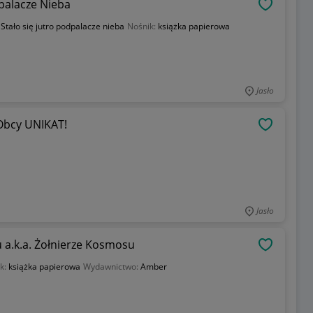
dpalacze Nieba
OBSERWU
:
Stało się jutro podpalacze nieba
Nośnik:
książka papierowa
Jasło
 Obcy UNIKAT!
OBSERWU
Jasło
 a.k.a. Żołnierze Kosmosu
OBSERWU
k:
książka papierowa
Wydawnictwo:
Amber