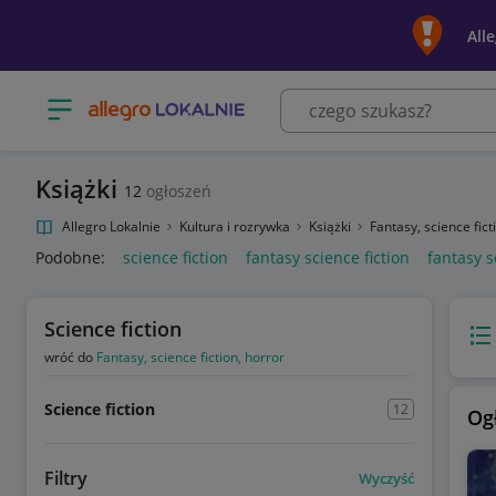
All
Otwórz menu z kategoriami
Książki
12
ogłoszeń
Allegro Lokalnie
Kultura i rozrywka
Książki
Fantasy, science fict
Podobne:
science fiction
fantasy science fiction
fantasy s
Science fiction
Wido
wróć do
Fantasy, science fiction, horror
Science fiction
12
Og
Filtry
Wyczyść