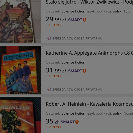
Stało się jutro - Wiktor Żwikiewicz - Po
Gatunek:
Science fiction
Język publikacji:
polski
Tytuł
29
,99
zł
KUP TERAZ
SPRZEDAJĄCY: OSOBA PRYWATNA
Katherine A. Applegate Animorphs t.8
Gatunek:
Science fiction
31
,99
zł
KUP TERAZ
SPRZEDAJĄCY: OSOBA PRYWATNA
Robert A. Heinlein - Kawaleria Kosmosu
Gatunek:
Science fiction
Język publikacji:
polski
Nośni
35
zł
KUP TERAZ