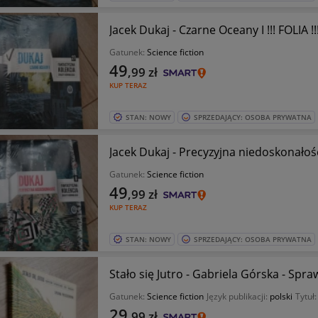
Jacek Dukaj - Czarne Oceany I !!! FOLIA !!
Gatunek:
Science fiction
49
,99
zł
KUP TERAZ
STAN: NOWY
SPRZEDAJĄCY: OSOBA PRYWATNA
Jacek Dukaj - Precyzyjna niedoskonałość !
Gatunek:
Science fiction
49
,99
zł
KUP TERAZ
STAN: NOWY
SPRZEDAJĄCY: OSOBA PRYWATNA
Stało się Jutro - Gabriela Górska - Sp
Gatunek:
Science fiction
Język publikacji:
polski
Tytuł
29
,99
zł