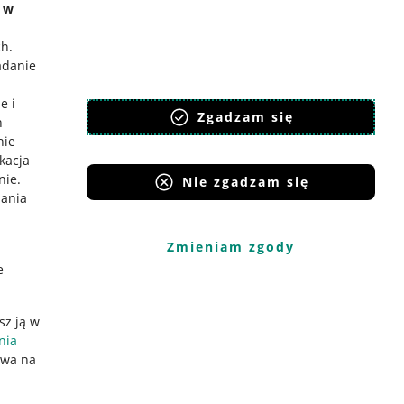
e w
ch
.
adanie
e i
Zgadzam się
h
nie
ikacja
nie
.
Nie zgadzam się
iania
Zmieniam zgody
e
sz ją w
nia
ywa na