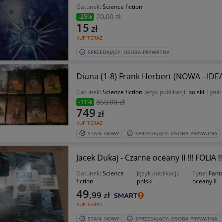
Gatunek:
Science fiction
20
,00 zł
-25%
15
zł
KUP TERAZ
SPRZEDAJĄCY: OSOBA PRYWATNA
Diuna (1-8) Frank Herbert (NOWA - IDEAŁ
Gatunek:
Science fiction
Język publikacji:
polski
Tytuł
850
,00 zł
-11%
749
zł
KUP TERAZ
STAN: NOWY
SPRZEDAJĄCY: OSOBA PRYWATNA
Jacek Dukaj - Czarne oceany II !!! FOLIA !!
Gatunek:
Science
Język publikacji:
Tytuł:
Fant
fiction
polski
oceany II
49
,99
zł
KUP TERAZ
STAN: NOWY
SPRZEDAJĄCY: OSOBA PRYWATNA