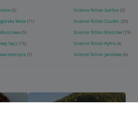
rosno
(5)
Science fiction Gorlice
(5)
Pogórska Wola
(11)
Science fiction Czudec
(20)
Kolbuszowa
(5)
Science fiction Rzeszów
(79)
Nowy Sącz
(15)
Science fiction Rytro
(4)
Wawrzeńczyce
(7)
Science fiction Jarosław
(6)