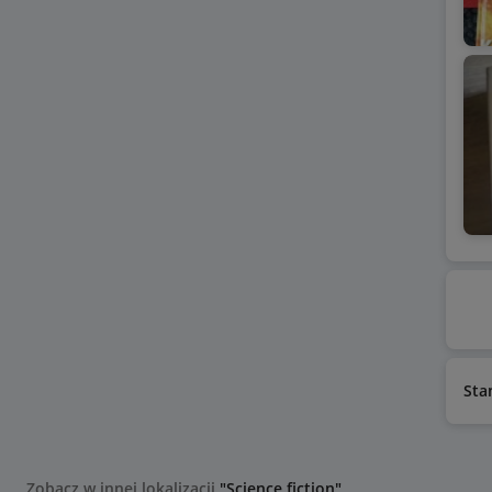
Sta
Zobacz w innej lokalizacji
"Science fiction"