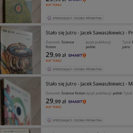
KUP TERAZ
SPRZEDAJĄCY: OSOBA PRYWATNA
Stało się Jutro - Jacek Sawaszkiewicz - P
Gatunek:
Science
Język publikacji:
Tytuł:
fiction
polski
jutro
29
,99
zł
KUP TERAZ
SPRZEDAJĄCY: OSOBA PRYWATNA
Stało się Jutro - Jacek Sawaszkiewicz - M
Gatunek:
Science fiction
Język publikacji:
polski
Tytuł
29
,99
zł
KUP TERAZ
SPRZEDAJĄCY: OSOBA PRYWATNA