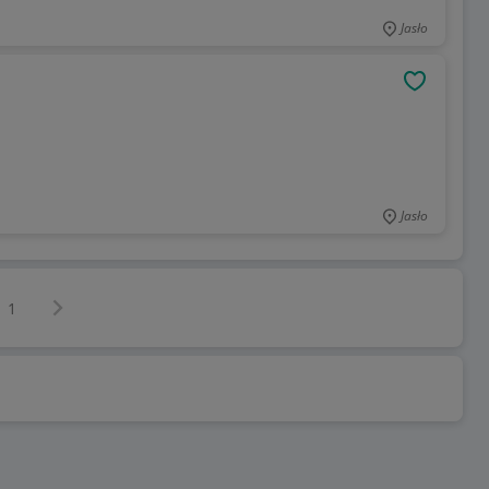
Jasło
OBSERWU
Jasło
Następna strona
z
1