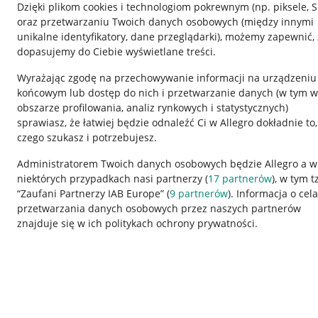
Dzięki plikom cookies i technologiom pokrewnym
(np. piksele, 
oraz przetwarzaniu Twoich danych osobowych
(między innymi
unikalne identyfikatory, dane przeglądarki)
, możemy zapewnić, 
dopasujemy do Ciebie wyświetlane treści.
Wyrażając zgodę na przechowywanie informacji na urządzeniu
końcowym lub dostęp do nich i przetwarzanie danych (w tym w
obszarze profilowania, analiz rynkowych i statystycznych)
sprawiasz, że łatwiej będzie odnaleźć Ci w Allegro dokładnie to,
czego szukasz i potrzebujesz.
Przydatne informacje
Informacje p
Administratorem Twoich danych osobowych będzie Allegro a w
niektórych przypadkach nasi partnerzy (
17
partnerów
), w tym t
Jak to działa
Regulamin
“Zaufani Partnerzy IAB Europe” (
9
partnerów
). Informacja o cel
Napisz do nas
Polityka plików
przetwarzania danych osobowych przez naszych partnerów
znajduje się w ich politykach ochrony prywatności.
Allegro Gadane dla sprzedających
Ustawienia plik
Allegro Gadane dla kupujących
Udostępnianie l
Mapa miejscowości
Informacje dla