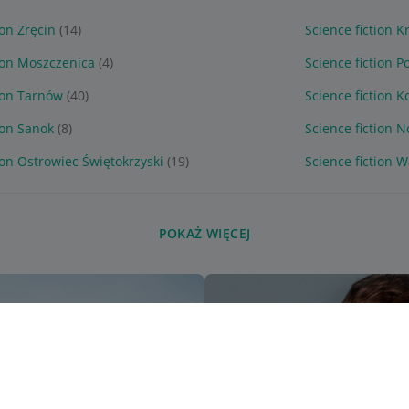
ion Zręcin
(14)
Science fiction K
tion Moszczenica
(4)
Science fiction 
tion Tarnów
(40)
Science fiction 
ion Sanok
(8)
Science fiction 
ion Ostrowiec Świętokrzyski
(19)
Science fiction 
POKAŻ WIĘCEJ