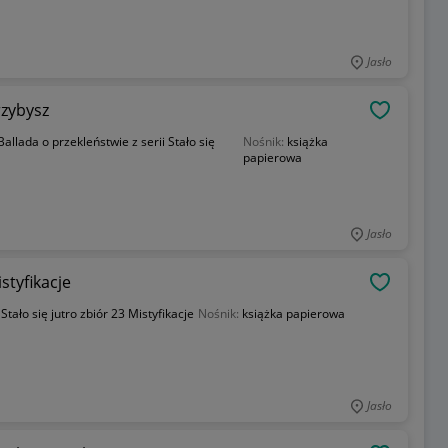
Jasło
rzybysz
OBSERWU
Ballada o przekleństwie z serii Stało się
Nośnik:
książka
papierowa
Jasło
istyfikacje
OBSERWU
:
Stało się jutro zbiór 23 Mistyfikacje
Nośnik:
książka papierowa
Jasło