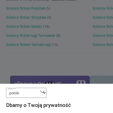
Science fiction Frysztak
(5)
Science fict
Science fiction Strzyżów
(5)
Science fic
Science fiction Mielec
(18)
Science fic
Science fiction Łęg Tarnowski
(8)
Science fict
Science fiction Tarnobrzeg
(13)
Science fict
język
Dbamy o Twoją prywatność