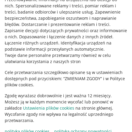
Allegro Gadane dla kupujących
nich
.
Spersonalizowane reklamy i treści, pomiar reklam i
treści, badanie odbiorców i ulepszanie usług
.
Zapewnienie
Mapa miejscowości
bezpieczeństwa, zapobieganie oszustwom i naprawianie
błędów
.
Dostarczanie i prezentowanie reklam i treści
.
Informacje prawne
Zapisanie decyzji dotyczących prywatności oraz informowanie
o nich
.
Dopasowanie i łączenie danych z innych źródeł
.
Regulamin
Łączenie różnych urządzeń
.
Identyfikacja urządzeń na
podstawie informacji przesyłanych automatycznie
.
Polityka plików "cookies"
Twoje dane personalne przetwarzamy również w celu
ułatwiania korzystania z naszych stron
Ustawienia plików "cookies"
Cele przetwarzania szczegółowo opisane są w ustawieniach
Udostępnianie lokalizacji
dostępnych pod przyciskiem: “ZMIENIAM ZGODY” i w Polityce
Informacje dla Aktu o Usługach Cyfrowych
plików cookies.
Zgodę wyrażasz dobrowolnie i jest ważna 12 miesięcy.
Pobierz aplikację
Możesz ją w każdym momencie wycofać lub ponowić w
zakładce
Ustawienia plików cookies
na stronie głównej.
Wycofanie zgody nie wpływa na legalność uprzedniego
przetwarzania.
polityka plików cookies
polityka ochrony prywatności