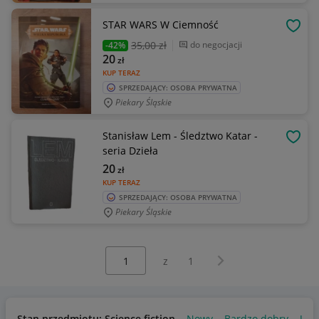
STAR WARS W Ciemność
OBSE
35
,00 zł
do negocjacji
-42%
20
zł
KUP TERAZ
SPRZEDAJĄCY: OSOBA PRYWATNA
Piekary Śląskie
Stanisław Lem - Śledztwo Katar -
OBSE
seria Dzieła
20
zł
KUP TERAZ
SPRZEDAJĄCY: OSOBA PRYWATNA
Piekary Śląskie
Wybierz stronę:
Następna strona
z
1
Stan przedmiotu: Science fiction
Nowy
Bardzo dobry
Uży