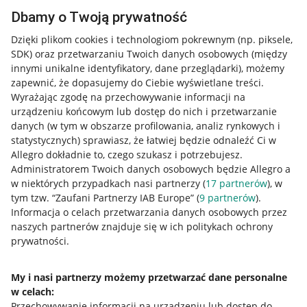
Dbamy o Twoją prywatność
Dzięki plikom cookies i technologiom pokrewnym
(np. piksele,
SDK)
oraz przetwarzaniu Twoich danych osobowych
(między
innymi unikalne identyfikatory, dane przeglądarki)
, możemy
zapewnić, że dopasujemy do Ciebie wyświetlane treści.
Wyrażając zgodę na przechowywanie informacji na
urządzeniu końcowym lub dostęp do nich i przetwarzanie
danych (w tym w obszarze profilowania, analiz rynkowych i
statystycznych) sprawiasz, że łatwiej będzie odnaleźć Ci w
Allegro dokładnie to, czego szukasz i potrzebujesz.
Administratorem Twoich danych osobowych będzie Allegro a
w niektórych przypadkach nasi partnerzy (
17
partnerów
), w
tym tzw. “Zaufani Partnerzy IAB Europe” (
9
partnerów
).
Przydatne informacje
Informacja o celach przetwarzania danych osobowych przez
naszych partnerów znajduje się w ich politykach ochrony
prywatności.
Jak to działa
Napisz do nas
My i nasi partnerzy możemy przetwarzać dane personalne
w celach:
Allegro Gadane dla sprzedających
Przechowywanie informacji na urządzeniu lub dostęp do