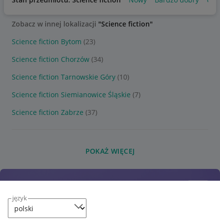
Zobacz w innej lokalizacji
"Science fiction"
Science fiction Bytom
(23)
Science fiction Chorzów
(34)
Science fiction Tarnowskie Góry
(10)
Science fiction Siemianowice Śląskie
(7)
Science fiction Zabrze
(37)
POKAŻ WIĘCEJ
język