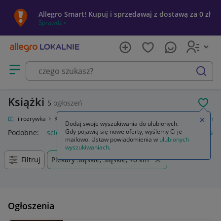
Allegro Smart! Kupuj i sprzedawaj z dostawą za 0 zł
Sprawdź »
Otwórz menu z kategoriami
szukaj
Książki
5
ogłoszeń
POL
ultura i rozrywka
Książki
Fantasy, science fiction, horror
Science fiction
Zamkn
Dodaj swoje wyszukiwania do ulubionych.
Gdy pojawią się nowe oferty, wyślemy Ci je
Podobne:
science fiction
fantasy science fiction
fantasy scie
mailowo. Ustaw powiadomienia w
ulubionych
wyszukiwaniach
.
Filtruj
Piekary Śląskie, Śląskie, +0 km
Ogłoszenia