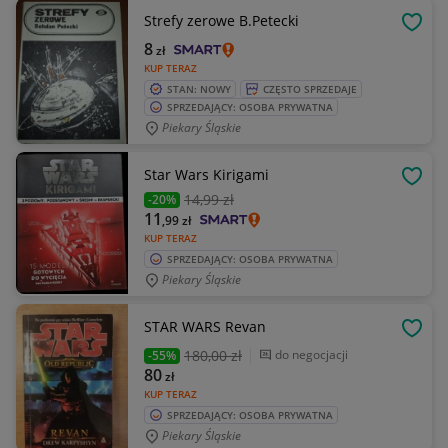
Strefy zerowe B.Petecki
OBSE
8
zł
KUP TERAZ
STAN: NOWY
CZĘSTO SPRZEDAJE
SPRZEDAJĄCY: OSOBA PRYWATNA
Piekary Śląskie
Star Wars Kirigami
OBSE
14
,99 zł
-20%
11
,99
zł
KUP TERAZ
SPRZEDAJĄCY: OSOBA PRYWATNA
Piekary Śląskie
STAR WARS Revan
OBSE
180
,00 zł
do negocjacji
-55%
80
zł
KUP TERAZ
SPRZEDAJĄCY: OSOBA PRYWATNA
Piekary Śląskie