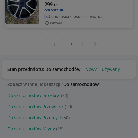
299
zł
OGŁOSZENIE
SPRZEDAJĄCY: OSOBA PRYWATNA
Piwoda
Wybierz stronę:
Następna strona
z
1
Stan przedmiotu: Do samochodów
Nowy
Używany
Zobacz w innej lokalizacji
"Do samochodów"
Do samochodów Jarosław
(23)
Do samochodów Przeworsk
(10)
Do samochodów Przemyśl
(50)
Do samochodów Młyny
(13)