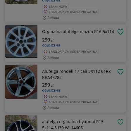
OGŁOSZENIE
STAN: NOWY
SPRZEDAJĄCY: OSOBA PRYWATNA
Piwoda
Orginalna alufelga mazda R16 5x114
OBSE
290
zł
OGŁOSZENIE
SPRZEDAJĄCY: OSOBA PRYWATNA
Piwoda
Alufelga rondell 17 cali 5X112 01RZ
OBSE
KBA48782
299
zł
OGŁOSZENIE
STAN: NOWY
SPRZEDAJĄCY: OSOBA PRYWATNA
Piwoda
alufelga orginalna hyundai R15
OBSE
5x114,3 i30 W114605