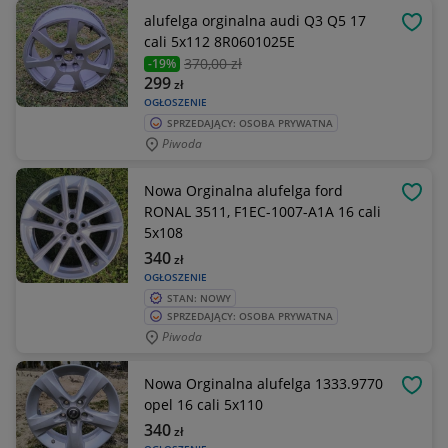
alufelga orginalna audi Q3 Q5 17
OBSE
cali 5x112 8R0601025E
370
,00 zł
-19%
299
zł
OGŁOSZENIE
SPRZEDAJĄCY: OSOBA PRYWATNA
Piwoda
Nowa Orginalna alufelga ford
OBSE
RONAL 3511, F1EC-1007-A1A 16 cali
5x108
340
zł
OGŁOSZENIE
STAN: NOWY
SPRZEDAJĄCY: OSOBA PRYWATNA
Piwoda
Nowa Orginalna alufelga 1333.9770
OBSE
opel 16 cali 5x110
340
zł