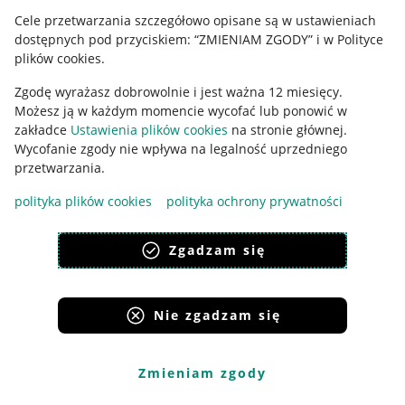
Cele przetwarzania szczegółowo opisane są w ustawieniach
Udostępnianie lokalizacji
dostępnych pod przyciskiem: “ZMIENIAM ZGODY” i w Polityce
Informacje dla Aktu o Usługach Cyfrowych
plików cookies.
Zgodę wyrażasz dobrowolnie i jest ważna 12 miesięcy.
Pobierz aplikację
Możesz ją w każdym momencie wycofać lub ponowić w
zakładce
Ustawienia plików cookies
na stronie głównej.
Wycofanie zgody nie wpływa na legalność uprzedniego
przetwarzania.
polityka plików cookies
polityka ochrony prywatności
Zgadzam się
Nie zgadzam się
Korzystanie z serwisu oznacza akceptację
regulaminu
.
Zmieniam zgody