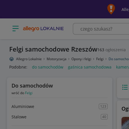
All
Otwórz menu z kategoriami
Felgi samochodowe Rzeszów
163
ogłoszenia
Allegro Lokalnie
Motoryzacja
Opony i felgi
Felgi
Do samoch
Podobne:
do samochodów
gaśnica samochodowa
kamer
Do samochodów
Wido
wróć do
Felgi
Aluminiowe
123
Og
Stalowe
40