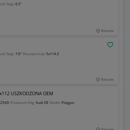
ość felgi:
6.5"
Rzeszów
OBSERWU
ość felgi:
7.0"
Rozstaw śrub:
5x114.3
Rzeszów
ne 5x112 USZKODZONA OEM
025AD
Producent felg:
Audi OE
Model:
Polygon
Rzeszów