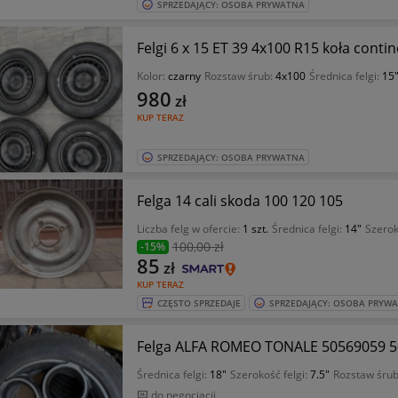
SPRZEDAJĄCY: OSOBA PRYWATNA
Felgi 6 x 15 ET 39 4x100 R15 koła contin
Kolor:
czarny
Rozstaw śrub:
4x100
Średnica felgi:
15
980
zł
KUP TERAZ
SPRZEDAJĄCY: OSOBA PRYWATNA
Felga 14 cali skoda 100 120 105
Liczba felg w ofercie:
1 szt.
Średnica felgi:
14"
Szerok
100
,00 zł
-15%
85
zł
KUP TERAZ
CZĘSTO SPRZEDAJE
SPRZEDAJĄCY: OSOBA PRYW
Felga ALFA ROMEO TONALE 50569059 
Średnica felgi:
18"
Szerokość felgi:
7.5"
Rozstaw śru
do negocjacji