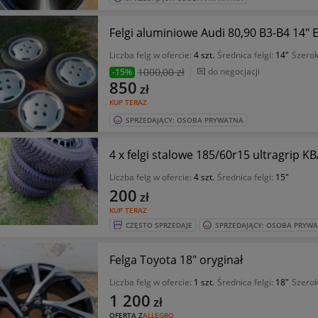
Felgi aluminiowe Audi 80,90 B3-B4 14" E
Liczba felg w ofercie:
4 szt.
Średnica felgi:
14"
Szerok
1000
,00 zł
do negocjacji
-15%
850
zł
KUP TERAZ
SPRZEDAJĄCY: OSOBA PRYWATNA
4 x felgi stalowe 185/60r15 ultragrip 
Liczba felg w ofercie:
4 szt.
Średnica felgi:
15"
200
zł
KUP TERAZ
CZĘSTO SPRZEDAJE
SPRZEDAJĄCY: OSOBA PRYW
Felga Toyota 18" oryginał
Liczba felg w ofercie:
1 szt.
Średnica felgi:
18"
Szerok
1 200
zł
OFERTA Z
ALLEGRO