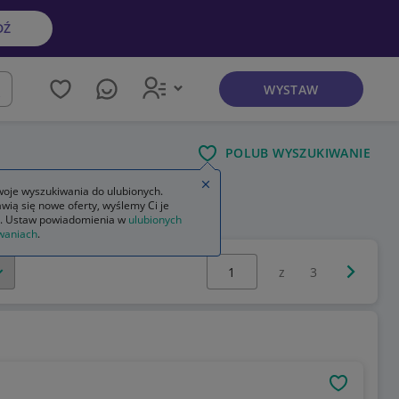
DŹ
WYSTAW
kaj
POLUB WYSZUKIWANIE
Zamknij wskazówkę
oje wyszukiwania do ulubionych.
wią się nowe oferty, wyślemy Ci je
owa
. Ustaw powiadomienia w
ulubionych
waniach
.
Wybierz stronę:
Następna 
z
3
OBSERWU