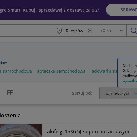
SPRAW
egro Smart! Kupuj i sprzedawaj z dostawą za 0 zł
Miasto
Wyczyść frazę
+
0
km
Odległość
szu
odów
Dodaj sw
Gdy poja
a samochodowa
apteczka samochodowa
ładowarka samochod
mailowo
wyszuki
k listy
Widok siatki
Sortuj od:
łoszenia
alufelgi 15X6.5J z oponami zimowymi