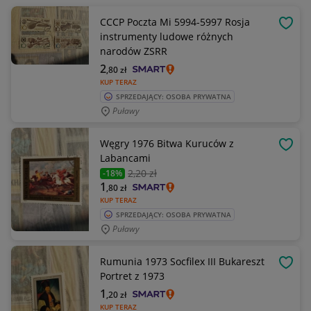
CCCP Poczta Mi 5994-5997 Rosja
OBSE
instrumenty ludowe różnych
narodów ZSRR
2
,80
zł
KUP TERAZ
SPRZEDAJĄCY: OSOBA PRYWATNA
Puławy
Węgry 1976 Bitwa Kuruców z
OBSE
Labancami
2
,20 zł
-18%
1
,80
zł
KUP TERAZ
SPRZEDAJĄCY: OSOBA PRYWATNA
Puławy
Rumunia 1973 Socfilex III Bukareszt
OBSE
Portret z 1973
1
,20
zł
KUP TERAZ