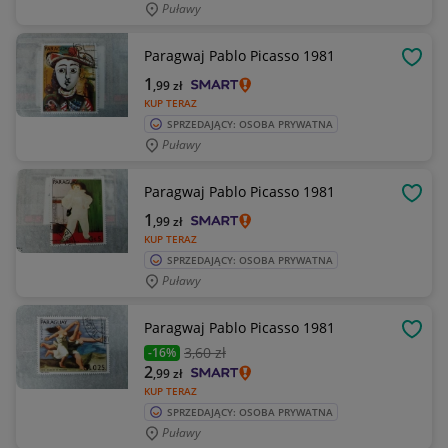
Puławy
Paragwaj Pablo Picasso 1981
OBSE
1
,99
zł
KUP TERAZ
SPRZEDAJĄCY: OSOBA PRYWATNA
Puławy
Paragwaj Pablo Picasso 1981
OBSE
1
,99
zł
KUP TERAZ
SPRZEDAJĄCY: OSOBA PRYWATNA
Puławy
Paragwaj Pablo Picasso 1981
OBSE
3
,60 zł
-16%
2
,99
zł
KUP TERAZ
SPRZEDAJĄCY: OSOBA PRYWATNA
Puławy