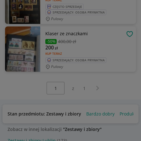
KUP TERAZ
CZĘSTO SPRZEDAJE
SPRZEDAJĄCY: OSOBA PRYWATNA
Puławy
Klaser ze znaczkami
OBSE
400
,00 zł
-50%
200
zł
KUP TERAZ
SPRZEDAJĄCY: OSOBA PRYWATNA
Puławy
Wybierz stronę:
Następna strona
z
1
Stan przedmiotu: Zestawy i zbiory
Bardzo dobry
Produkt k
Zobacz w innej lokalizacji
"Zestawy i zbiory"
Zestawy i zbiory Lublin
(173)