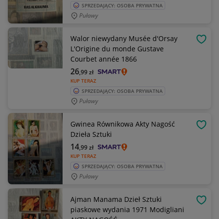
SPRZEDAJĄCY: OSOBA PRYWATNA
Puławy
Walor niewydany Musée d'Orsay
OBSE
L'Origine du monde Gustave
Courbet année 1866
26
,99
zł
KUP TERAZ
SPRZEDAJĄCY: OSOBA PRYWATNA
Puławy
Gwinea Równikowa Akty Nagość
OBSE
Dzieła Sztuki
14
,99
zł
KUP TERAZ
SPRZEDAJĄCY: OSOBA PRYWATNA
Puławy
Ajman Manama Dzieł Sztuki
OBSE
piaskowe wydania 1971 Modigliani