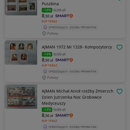
OBSE
Puszkina
9
,99 zł
-14%
8
,50
zł
KUP TERAZ
SPRZEDAJĄCY: OSOBA PRYWATNA
Puławy
AJMAN 1972 Mi 1328- Kompozytorzy
OBSE
9
,99 zł
-14%
8
,50
zł
KUP TERAZ
SPRZEDAJĄCY: OSOBA PRYWATNA
Puławy
AJMAN Michał Anioł rzeźby Zmierzch
OBSE
Dzien Jutrzenka Noc Grobowce
Medyceuszy
9
,99 zł
-14%
8
,50
zł
KUP TERAZ
SPRZEDAJĄCY: OSOBA PRYWATNA