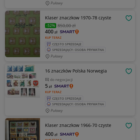
Puławy
Klaser znaczkow 1970-78 czyste
OBSE
850
,00 zł
-52%
400
zł
KUP TERAZ
CZĘSTO SPRZEDAJE
SPRZEDAJĄCY: OSOBA PRYWATNA
Puławy
16 znaczków Polska Norwegia
OBSE
do negocjacji
5
zł
KUP TERAZ
CZĘSTO SPRZEDAJE
SPRZEDAJĄCY: OSOBA PRYWATNA
Puławy
Klaser znaczkow 1966-70 czyste
OBSE
400
zł