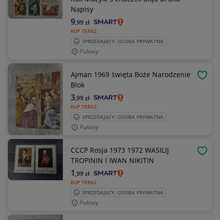
Napisy
9
,99
zł
KUP TERAZ
SPRZEDAJĄCY: OSOBA PRYWATNA
Puławy
Ajman 1969 święta Boże Narodzenie
OBSE
Blok
3
,99
zł
KUP TERAZ
SPRZEDAJĄCY: OSOBA PRYWATNA
Puławy
CCCP Rosja 1973 1972 WASILIJ
OBSE
TROPININ I IWAN NIKITIN
1
,99
zł
KUP TERAZ
SPRZEDAJĄCY: OSOBA PRYWATNA
Puławy