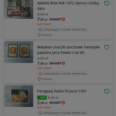
AJMAN Blok Rok 1972 słynne rzeźby
OBSE
Aktu
8
,50 zł
7
,99
zł
KUP TERAZ
SPRZEDAJĄCY: OSOBA PRYWATNA
Puławy
Watykan znaczki pocztowe Pamiątka
OBSE
papieża Jana Pawła z lat 60
2
,20 zł
1
,99
zł
KUP TERAZ
SPRZEDAJĄCY: OSOBA PRYWATNA
Puławy
Paragwaj Pablo Picasso 1981
OBSE
3
,60 zł
-16%
2
,99
zł
KUP TERAZ
SPRZEDAJĄCY: OSOBA PRYWATNA