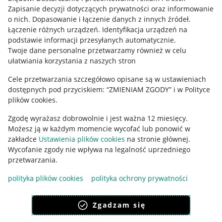
Informacje prawne
Zapisanie decyzji dotyczących prywatności oraz informowanie
o nich
.
Dopasowanie i łączenie danych z innych źródeł
.
Regulamin
Łączenie różnych urządzeń
.
Identyfikacja urządzeń na
podstawie informacji przesyłanych automatycznie
.
Polityka plików "cookies"
Twoje dane personalne przetwarzamy również w celu
ułatwiania korzystania z naszych stron
Ustawienia plików "cookies"
Cele przetwarzania szczegółowo opisane są w ustawieniach
Udostępnianie lokalizacji
dostępnych pod przyciskiem: “ZMIENIAM ZGODY” i w Polityce
Informacje dla Aktu o Usługach Cyfrowych
plików cookies.
Zgodę wyrażasz dobrowolnie i jest ważna 12 miesięcy.
Pobierz aplikację
Możesz ją w każdym momencie wycofać lub ponowić w
zakładce
Ustawienia plików cookies
na stronie głównej.
Wycofanie zgody nie wpływa na legalność uprzedniego
przetwarzania.
polityka plików cookies
polityka ochrony prywatności
Zgadzam się