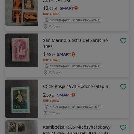
AKTY NAGOŚĆ
12
,99
zł
KUP TERAZ
SPRZEDAJĄCY: OSOBA PRYWATNA
Puławy
San Marino Giostra del Saracino
OBSE
1963
1
,99
zł
KUP TERAZ
SPRZEDAJĄCY: OSOBA PRYWATNA
Puławy
CCCP Rosja 1973 Fiodor Szalapin
OBSE
2
,50
zł
KUP TERAZ
SPRZEDAJĄCY: OSOBA PRYWATNA
Puławy
Kambodża 1985 Międzynarodowy
OBSE
Rok Muzyki 3 znaczek Błąd Druku