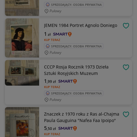
SPRZEDAJĄCY: OSOBA PRYWATNA
Puławy
JEMEN 1984 Portret Agnolo Doniego
OBSE
1
zł
KUP TERAZ
SPRZEDAJĄCY: OSOBA PRYWATNA
Puławy
CCCP Rosja Rocznik 1973 Dzieła
OBSE
Sztuki Rosyjskich Muzeum
1
,99
zł
KUP TERAZ
SPRZEDAJĄCY: OSOBA PRYWATNA
Puławy
Znaczek z 1970 roku z Ras al-Chajma
OBSE
Paula Gauguina "Nafea Faa Ipoipo"
5
,50
zł
KUP TERAZ