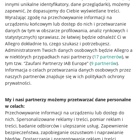
innymi unikalne identyfikatory, dane przeglądarki)
, możemy
zapewnić, że dopasujemy do Ciebie wyświetlane treści.
Wyrażając zgodę na przechowywanie informacji na
urządzeniu końcowym lub dostęp do nich i przetwarzanie
danych (w tym w obszarze profilowania, analiz rynkowych i
statystycznych) sprawiasz, że łatwiej będzie odnaleźć Ci w
Allegro dokładnie to, czego szukasz i potrzebujesz.
Administratorem Twoich danych osobowych będzie Allegro a
w niektórych przypadkach nasi partnerzy (
17
partnerów
), w
tym tzw. “Zaufani Partnerzy IAB Europe” (
9
partnerów
).
Przydatne informacje
Informacja o celach przetwarzania danych osobowych przez
naszych partnerów znajduje się w ich politykach ochrony
prywatności.
Jak to działa
Napisz do nas
My i nasi partnerzy możemy przetwarzać dane personalne
w celach:
Allegro Gadane dla sprzedających
Przechowywanie informacji na urządzeniu lub dostęp do
Allegro Gadane dla kupujących
nich
.
Spersonalizowane reklamy i treści, pomiar reklam i
treści, badanie odbiorców i ulepszanie usług
.
Zapewnienie
Mapa miejscowości
bezpieczeństwa, zapobieganie oszustwom i naprawianie
błędów
.
Dostarczanie i prezentowanie reklam i treści
.