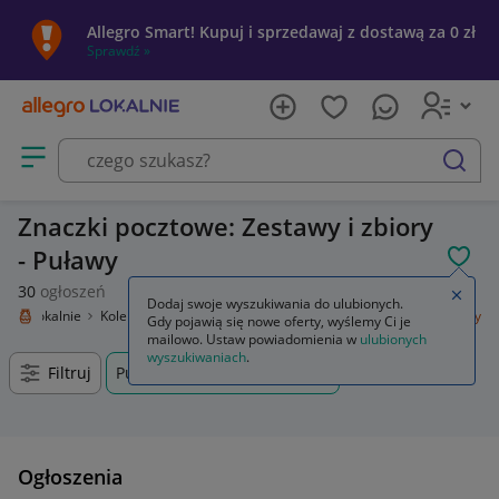
Allegro Smart! Kupuj i sprzedawaj z dostawą za 0 zł
Sprawdź »
Otwórz menu z kategoriami
szukaj
Znaczki pocztowe: Zestawy i zbiory
- Puławy
POL
30
ogłoszeń
Zamkn
Dodaj swoje wyszukiwania do ulubionych.
legro Lokalnie
Kolekcje i sztuka
Kolekcje
Filatelistyka
Zestawy i zbiory
Gdy pojawią się nowe oferty, wyślemy Ci je
mailowo. Ustaw powiadomienia w
ulubionych
wyszukiwaniach
.
Filtruj
Puławy, Lubelskie, +0 km
Ogłoszenia