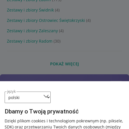
Zestawy i zbiory Świdnik
(4)
Zestawy i zbiory Ostrowiec Świętokrzyski
(4)
Zestawy i zbiory Zaleszany
(4)
Zestawy i zbiory Radom
(30)
POKAŻ WIĘCEJ
język
Dbamy o Twoją prywatność
Dzięki plikom cookies i technologiom pokrewnym
(np. piksele,
SDK)
oraz przetwarzaniu Twoich danych osobowych
(między