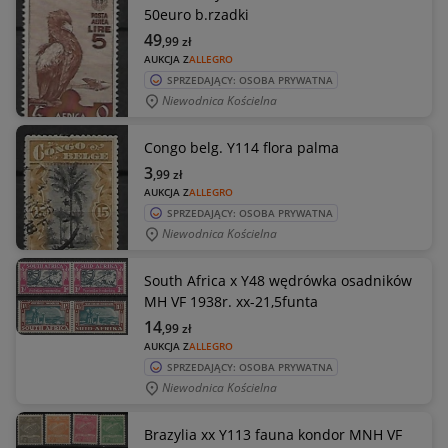
50euro b.rzadki
49
,99
zł
AUKCJA Z
ALLEGRO
SPRZEDAJĄCY: OSOBA PRYWATNA
Niewodnica Kościelna
Congo belg. Y114 flora palma
3
,99
zł
AUKCJA Z
ALLEGRO
SPRZEDAJĄCY: OSOBA PRYWATNA
Niewodnica Kościelna
South Africa x Y48 wędrówka osadników
MH VF 1938r. xx-21,5funta
14
,99
zł
AUKCJA Z
ALLEGRO
SPRZEDAJĄCY: OSOBA PRYWATNA
Niewodnica Kościelna
Brazylia xx Y113 fauna kondor MNH VF