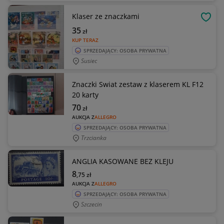
Klaser ze znaczkami
OBSE
35
zł
KUP TERAZ
SPRZEDAJĄCY: OSOBA PRYWATNA
Susiec
Znaczki Swiat zestaw z klaserem KL F12
20 karty
70
zł
AUKCJA Z
ALLEGRO
SPRZEDAJĄCY: OSOBA PRYWATNA
Trzcianka
ANGLIA KASOWANE BEZ KLEJU
8
,75
zł
AUKCJA Z
ALLEGRO
SPRZEDAJĄCY: OSOBA PRYWATNA
Szczecin