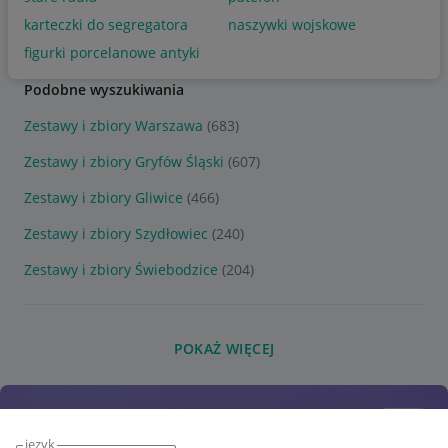
karteczki do segregatora
naszywki wojskowe
figurki porcelanowe antyki
Podobne wyszukiwania
Zestawy i zbiory Warszawa
(683)
Zestawy i zbiory Gryfów Śląski
(607)
Zestawy i zbiory Gliwice
(466)
Zestawy i zbiory Szydłowiec
(240)
Zestawy i zbiory Świebodzice
(204)
POKAŻ WIĘCEJ
język