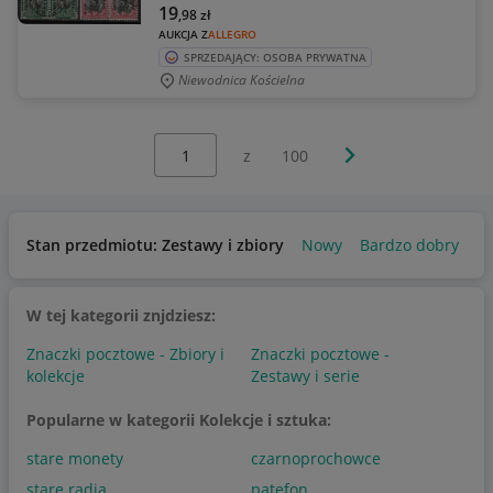
19
,98
zł
AUKCJA Z
ALLEGRO
SPRZEDAJĄCY: OSOBA PRYWATNA
Niewodnica Kościelna
Wybierz stronę:
Następna strona
z
100
Stan przedmiotu: Zestawy i zbiory
Nowy
Bardzo dobry
U
W tej kategorii znjdziesz:
Znaczki pocztowe - Zbiory i
Znaczki pocztowe -
kolekcje
Zestawy i serie
Popularne w kategorii Kolekcje i sztuka:
stare monety
czarnoprochowce
stare radia
patefon