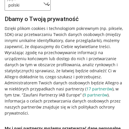
Dbamy o Twoją prywatność
Dzięki plikom cookies i technologiom pokrewnym
(np. piksele,
SDK)
oraz przetwarzaniu Twoich danych osobowych
(między
innymi unikalne identyfikatory, dane przeglądarki)
, możemy
zapewnić, że dopasujemy do Ciebie wyświetlane treści.
Wyrażając zgodę na przechowywanie informacji na
urządzeniu końcowym lub dostęp do nich i przetwarzanie
danych (w tym w obszarze profilowania, analiz rynkowych i
statystycznych) sprawiasz, że łatwiej będzie odnaleźć Ci w
Allegro dokładnie to, czego szukasz i potrzebujesz.
Administratorem Twoich danych osobowych będzie Allegro a
w niektórych przypadkach nasi partnerzy (
17
partnerów
), w
tym tzw. “Zaufani Partnerzy IAB Europe” (
9
partnerów
).
Przydatne informacje
Informacja o celach przetwarzania danych osobowych przez
naszych partnerów znajduje się w ich politykach ochrony
prywatności.
Jak to działa
Napisz do nas
My i nasi partnerzy możemy przetwarzać dane personalne