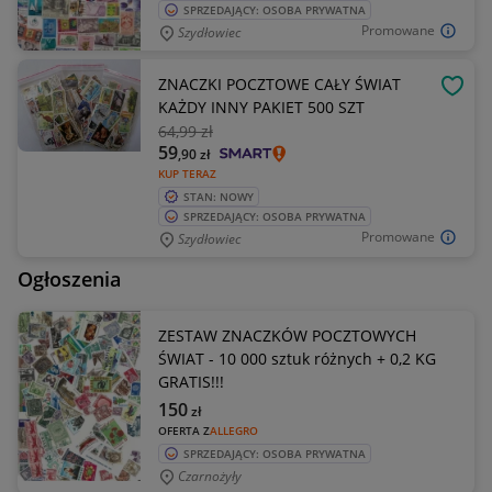
SPRZEDAJĄCY: OSOBA PRYWATNA
Promowane
Szydłowiec
ZNACZKI POCZTOWE CAŁY ŚWIAT
OBSE
KAŻDY INNY PAKIET 500 SZT
64
,99 zł
59
,90
zł
KUP TERAZ
STAN: NOWY
SPRZEDAJĄCY: OSOBA PRYWATNA
Promowane
Szydłowiec
Ogłoszenia
ZESTAW ZNACZKÓW POCZTOWYCH
ŚWIAT - 10 000 sztuk różnych + 0,2 KG
GRATIS!!!
150
zł
OFERTA Z
ALLEGRO
SPRZEDAJĄCY: OSOBA PRYWATNA
Czarnożyły