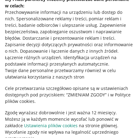
w celach:
Allegro Gadane dla sprzedających
Przechowywanie informacji na urządzeniu lub dostęp do
Allegro Gadane dla kupujących
nich
.
Spersonalizowane reklamy i treści, pomiar reklam i
treści, badanie odbiorców i ulepszanie usług
.
Zapewnienie
Mapa miejscowości
bezpieczeństwa, zapobieganie oszustwom i naprawianie
błędów
.
Dostarczanie i prezentowanie reklam i treści
.
Informacje prawne
Zapisanie decyzji dotyczących prywatności oraz informowanie
o nich
.
Dopasowanie i łączenie danych z innych źródeł
.
Regulamin
Łączenie różnych urządzeń
.
Identyfikacja urządzeń na
podstawie informacji przesyłanych automatycznie
.
Polityka plików "cookies"
Twoje dane personalne przetwarzamy również w celu
ułatwiania korzystania z naszych stron
Ustawienia plików "cookies"
Cele przetwarzania szczegółowo opisane są w ustawieniach
Udostępnianie lokalizacji
dostępnych pod przyciskiem: “ZMIENIAM ZGODY” i w Polityce
Informacje dla Aktu o Usługach Cyfrowych
plików cookies.
Zgodę wyrażasz dobrowolnie i jest ważna 12 miesięcy.
Pobierz aplikację
Możesz ją w każdym momencie wycofać lub ponowić w
zakładce
Ustawienia plików cookies
na stronie głównej.
Wycofanie zgody nie wpływa na legalność uprzedniego