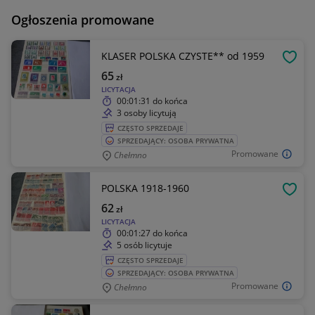
Ogłoszenia promowane
KLASER POLSKA CZYSTE** od 1959
OBSE
65
zł
LICYTACJA
00:01:31
do końca
3 osoby licytują
CZĘSTO SPRZEDAJE
SPRZEDAJĄCY: OSOBA PRYWATNA
Promowane
Chełmno
POLSKA 1918-1960
OBSE
62
zł
LICYTACJA
00:01:27
do końca
5 osób licytuje
CZĘSTO SPRZEDAJE
SPRZEDAJĄCY: OSOBA PRYWATNA
Promowane
Chełmno