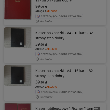
197 stron - stan dobry
99
,99
zł
AUKCJA Z
ALLEGRO
SPRZEDAJĄCY: OSOBA PRYWATNA
Złocieniec
Klaser na znaczki - A4 - 16 kart - 32
strony stan dobry
39
,90
zł
AUKCJA Z
ALLEGRO
SPRZEDAJĄCY: OSOBA PRYWATNA
Złocieniec
Klaser na znaczki - A4 - 16 kart - 32
strony stan dobry
39
,90
zł
AUKCJA Z
ALLEGRO
SPRZEDAJĄCY: OSOBA PRYWATNA
Złocieniec
Klaser jubileuszowy " Fischer " tom XXII