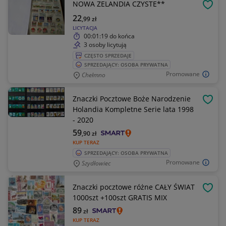
NOWA ZELANDIA CZYSTE**
OBSE
22
,99
zł
LICYTACJA
00:01:19
do końca
3 osoby licytują
CZĘSTO SPRZEDAJE
SPRZEDAJĄCY: OSOBA PRYWATNA
Promowane
Chełmno
Znaczki Pocztowe Boże Narodzenie
OBSE
Holandia Kompletne Serie lata 1998
- 2020
59
,90
zł
KUP TERAZ
SPRZEDAJĄCY: OSOBA PRYWATNA
Promowane
Szydłowiec
Znaczki pocztowe różne CAŁY ŚWIAT
OBSE
1000szt +100szt GRATIS MIX
89
zł
KUP TERAZ