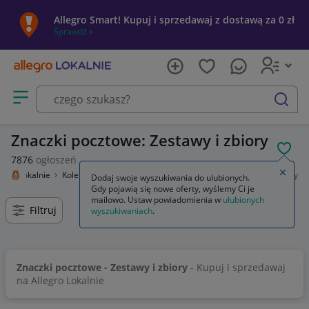
Allegro Smart! Kupuj i sprzedawaj z dostawą za 0 zł
Sprawdź »
Otwórz menu z kategoriami
szukaj
Znaczki pocztowe: Zestawy i zbiory
POL
7876
ogłoszeń
Zamkn
legro Lokalnie
Kolekcje i sztuka
Kolekcje
Filatelistyka
Zestawy i zbiory
Dodaj swoje wyszukiwania do ulubionych.
Gdy pojawią się nowe oferty, wyślemy Ci je
mailowo. Ustaw powiadomienia w
ulubionych
Filtruj
wyszukiwaniach
.
Znaczki pocztowe - Zestawy i zbiory
- Kupuj i sprzedawaj
na Allegro Lokalnie