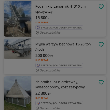
Podajnik przenośnik H=310 cm
OBSE
spożywczy
15 800
zł
KUP TERAZ
SPRZEDAJĄCY: OSOBA PRYWATNA
Opole Lubelskie
Myjka warzyw bębnowa 15-20 ton
OBSE
/godz
200 000
zł
KUP TERAZ
SPRZEDAJĄCY: OSOBA PRYWATNA
Opole Lubelskie
Zbiornik silos nierdzewny,
OBSE
kwasoodporny, kosz zasypowy
22 300
zł
KUP TERAZ
SPRZEDAJĄCY: OSOBA PRYWATNA
Opole Lubelskie