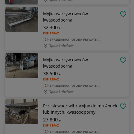
Myjka warzyw owoców
OBSE
kwasoodporna
32 300
zł
KUP TERAZ
SPRZEDAJĄCY: OSOBA PRYWATNA
Opole Lubelskie
Myjka warzyw owoców
OBSE
kwasoodporna
38 500
zł
KUP TERAZ
SPRZEDAJĄCY: OSOBA PRYWATNA
Opole Lubelskie
Przesiewacz wibracyjny do mrożonek
OBSE
lub innych, kwasoodporny
27 800
zł
KUP TERAZ
SPRZEDAJĄCY: OSOBA PRYWATNA