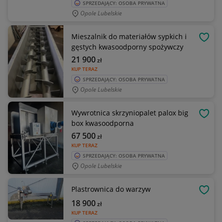
SPRZEDAJĄCY: OSOBA PRYWATNA
Opole Lubelskie
Mieszalnik do materiałów sypkich i
OBSE
gęstych kwasoodporny spożywczy
21 900
zł
KUP TERAZ
SPRZEDAJĄCY: OSOBA PRYWATNA
Opole Lubelskie
Wywrotnica skrzyniopalet palox big
OBSE
box kwasoodporna
67 500
zł
KUP TERAZ
SPRZEDAJĄCY: OSOBA PRYWATNA
Opole Lubelskie
Plastrownica do warzyw
OBSE
18 900
zł
KUP TERAZ