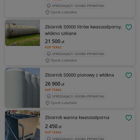
SPRZEDAJĄCY: OSOBA PRYWATNA
Opole Lubelskie
Zbiornik 50000 litrów kwasoodporny,
OBSE
włókno szklane
21 500
zł
KUP TERAZ
SPRZEDAJĄCY: OSOBA PRYWATNA
Opole Lubelskie
Zbiornik 50000 pionowy z włókna
OBSE
26 900
zł
KUP TERAZ
SPRZEDAJĄCY: OSOBA PRYWATNA
Opole Lubelskie
Zbiornik wanna kwasoodporna
OBSE
2 450
zł
KUP TERAZ
SPRZEDAJĄCY: OSOBA PRYWATNA