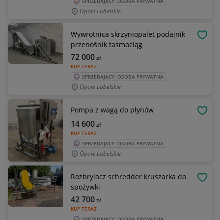
SPRZEDAJĄCY: OSOBA PRYWATNA
Opole Lubelskie
Wywrotnica skrzyniopalet podajnik
OBSE
przenośnik taśmociąg
72 000
zł
KUP TERAZ
SPRZEDAJĄCY: OSOBA PRYWATNA
Opole Lubelskie
Pompa z wagą do płynów
OBSE
14 600
zł
KUP TERAZ
SPRZEDAJĄCY: OSOBA PRYWATNA
Opole Lubelskie
Rozbrylacz schredder kruszarka do
OBSE
spożywki
42 700
zł
KUP TERAZ
SPRZEDAJĄCY: OSOBA PRYWATNA