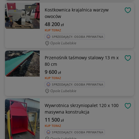
Kostkownica krajalnica warzyw
OBSE
owoców
48 200
zł
KUP TERAZ
SPRZEDAJĄCY: OSOBA PRYWATNA
Opole Lubelskie
Przenośnik taśmowy stalowy 13 m x
OBSE
80 cm
9 600
zł
KUP TERAZ
SPRZEDAJĄCY: OSOBA PRYWATNA
Opole Lubelskie
Wywrotnica skrzyniopalet 120 x 100
OBSE
masywna konstrukcja
11 500
zł
KUP TERAZ
SPRZEDAJĄCY: OSOBA PRYWATNA
Opole Lubelskie