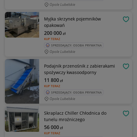
Opole Lubelskie
Myjka skrzynek pojemników
OBSE
opakowań
200 000
zł
KUP TERAZ
SPRZEDAJĄCY: OSOBA PRYWATNA
Opole Lubelskie
Podajnik przenośnik z zabierakami
OBSE
spożywczy kwasoodporny
11 800
zł
KUP TERAZ
SPRZEDAJĄCY: OSOBA PRYWATNA
Opole Lubelskie
Skraplacz Chiller Chłodnica do
OBSE
tunelu mroźniczego
56 000
zł
KUP TERAZ