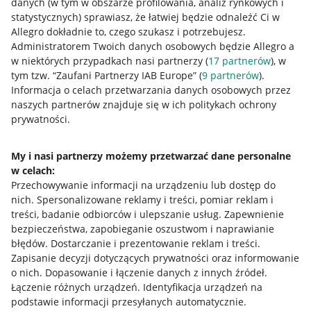
danych (w tym w obszarze profilowania, analiz rynkowych i
statystycznych) sprawiasz, że łatwiej będzie odnaleźć Ci w
Allegro dokładnie to, czego szukasz i potrzebujesz.
Administratorem Twoich danych osobowych będzie Allegro a
w niektórych przypadkach nasi partnerzy (
17
partnerów
), w
tym tzw. “Zaufani Partnerzy IAB Europe” (
9
partnerów
).
Przydatne informacje
Informacja o celach przetwarzania danych osobowych przez
naszych partnerów znajduje się w ich politykach ochrony
prywatności.
Jak to działa
Napisz do nas
My i nasi partnerzy możemy przetwarzać dane personalne
w celach:
Allegro Gadane dla sprzedających
Przechowywanie informacji na urządzeniu lub dostęp do
Allegro Gadane dla kupujących
nich
.
Spersonalizowane reklamy i treści, pomiar reklam i
treści, badanie odbiorców i ulepszanie usług
.
Zapewnienie
Mapa miejscowości
bezpieczeństwa, zapobieganie oszustwom i naprawianie
błędów
.
Dostarczanie i prezentowanie reklam i treści
.
Informacje prawne
Zapisanie decyzji dotyczących prywatności oraz informowanie
o nich
.
Dopasowanie i łączenie danych z innych źródeł
.
Regulamin
Łączenie różnych urządzeń
.
Identyfikacja urządzeń na
podstawie informacji przesyłanych automatycznie
.
Polityka plików "cookies"