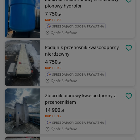
OBSE
pionowy hydrofor
7 750
zł
KUP TERAZ
SPRZEDAJĄCY: OSOBA PRYWATNA
Opole Lubelskie
Podajnik przenośnik kwasoodporny
OBSE
nierdzewny
4 750
zł
KUP TERAZ
SPRZEDAJĄCY: OSOBA PRYWATNA
Opole Lubelskie
Zbiornik pionowy kwasoodporny z
OBSE
przenośnikiem
14 900
zł
KUP TERAZ
SPRZEDAJĄCY: OSOBA PRYWATNA
Opole Lubelskie