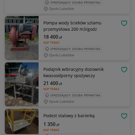
SPRZEDAJĄCY: OSOBA PRYWATNA
Opole Lubelskie
Pompa wody ścieków szlamu
OBSE
przemysłowa 200 m3/godz
18 400
zł
KUP TERAZ
SPRZEDAJĄCY: OSOBA PRYWATNA
Opole Lubelskie
Podajnik wibracyjny dozownik
OBSE
kwasoodporny spożywczy
21 400
zł
KUP TERAZ
SPRZEDAJĄCY: OSOBA PRYWATNA
Opole Lubelskie
Podest stalowy z barierką
OBSE
1 350
zł
KUP TERAZ