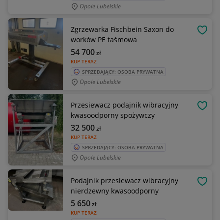
Opole Lubelskie
Zgrzewarka Fischbein Saxon do
OBSE
worków PE taśmowa
54 700
zł
KUP TERAZ
SPRZEDAJĄCY: OSOBA PRYWATNA
Opole Lubelskie
Przesiewacz podajnik wibracyjny
OBSE
kwasoodporny spożywczy
32 500
zł
KUP TERAZ
SPRZEDAJĄCY: OSOBA PRYWATNA
Opole Lubelskie
Podajnik przesiewacz wibracyjny
OBSE
nierdzewny kwasoodporny
5 650
zł
KUP TERAZ