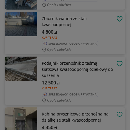
Opole Lubelskie
Zbiornik wanna ze stali
OBSE
kwasoodpornej
4 800
zł
KUP TERAZ
SPRZEDAJĄCY: OSOBA PRYWATNA
Opole Lubelskie
Podajnik przenośnik z taśmą
OBSE
siatkową kwasoodporną ociekowy do
suszenia
12 500
zł
KUP TERAZ
SPRZEDAJĄCY: OSOBA PRYWATNA
Opole Lubelskie
Kabina prysznicowa przenośna na
OBSE
działkę ze stali kwasoodpornej
4 350
zł