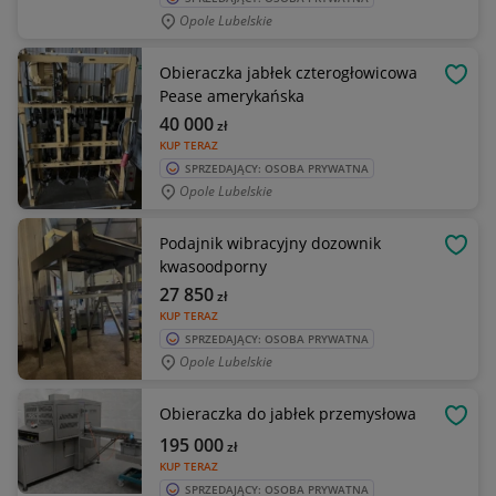
Opole Lubelskie
Obieraczka jabłek czterogłowicowa
OBSE
Pease amerykańska
40 000
zł
KUP TERAZ
SPRZEDAJĄCY: OSOBA PRYWATNA
Opole Lubelskie
Podajnik wibracyjny dozownik
OBSE
kwasoodporny
27 850
zł
KUP TERAZ
SPRZEDAJĄCY: OSOBA PRYWATNA
Opole Lubelskie
Obieraczka do jabłek przemysłowa
OBSE
195 000
zł
KUP TERAZ
SPRZEDAJĄCY: OSOBA PRYWATNA