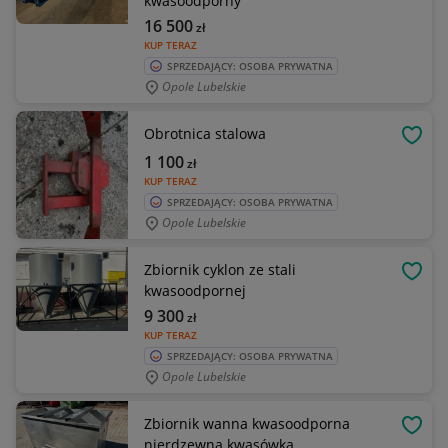
kwasoodporny
16 500
zł
KUP TERAZ
SPRZEDAJĄCY: OSOBA PRYWATNA
Opole Lubelskie
Obrotnica stalowa
OBSE
1 100
zł
KUP TERAZ
SPRZEDAJĄCY: OSOBA PRYWATNA
Opole Lubelskie
Zbiornik cyklon ze stali
OBSE
kwasoodpornej
9 300
zł
KUP TERAZ
SPRZEDAJĄCY: OSOBA PRYWATNA
Opole Lubelskie
Zbiornik wanna kwasoodporna
OBSE
nierdzewna kwasówka