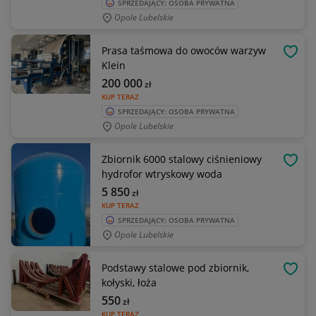
SPRZEDAJĄCY: OSOBA PRYWATNA
Opole Lubelskie
Prasa taśmowa do owoców warzyw
OBSE
Klein
200 000
zł
KUP TERAZ
SPRZEDAJĄCY: OSOBA PRYWATNA
Opole Lubelskie
Zbiornik 6000 stalowy ciśnieniowy
OBSE
hydrofor wtryskowy woda
5 850
zł
KUP TERAZ
SPRZEDAJĄCY: OSOBA PRYWATNA
Opole Lubelskie
Podstawy stalowe pod zbiornik,
OBSE
kołyski, łoża
550
zł
KUP TERAZ