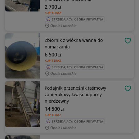
2 700
zł
KUP TERAZ
SPRZEDAJĄCY: OSOBA PRYWATNA
Opole Lubelskie
Zbiornik z włókna wanna do
OBSE
namaczania
6 500
zł
KUP TERAZ
SPRZEDAJĄCY: OSOBA PRYWATNA
Opole Lubelskie
Podajnik przenośnik taśmowy
OBSE
zabierakowy kwasoodporny
nierdzewny
14 500
zł
KUP TERAZ
SPRZEDAJĄCY: OSOBA PRYWATNA
Opole Lubelskie