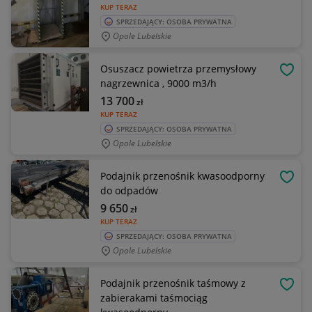
KUP TERAZ
SPRZEDAJĄCY: OSOBA PRYWATNA
Opole Lubelskie
Osuszacz powietrza przemysłowy
OBSE
nagrzewnica , 9000 m3/h
13 700
zł
KUP TERAZ
SPRZEDAJĄCY: OSOBA PRYWATNA
Opole Lubelskie
Podajnik przenośnik kwasoodporny
OBSE
do odpadów
9 650
zł
KUP TERAZ
SPRZEDAJĄCY: OSOBA PRYWATNA
Opole Lubelskie
Podajnik przenośnik taśmowy z
OBSE
zabierakami taśmociąg