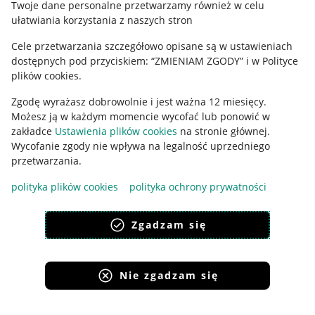
Twoje dane personalne przetwarzamy również w celu
ułatwiania korzystania z naszych stron
Ustawienia plików "cookies"
Cele przetwarzania szczegółowo opisane są w ustawieniach
Udostępnianie lokalizacji
dostępnych pod przyciskiem: “ZMIENIAM ZGODY” i w Polityce
Informacje dla Aktu o Usługach Cyfrowych
plików cookies.
Zgodę wyrażasz dobrowolnie i jest ważna 12 miesięcy.
Pobierz aplikację
Możesz ją w każdym momencie wycofać lub ponowić w
zakładce
Ustawienia plików cookies
na stronie głównej.
Wycofanie zgody nie wpływa na legalność uprzedniego
przetwarzania.
polityka plików cookies
polityka ochrony prywatności
Zgadzam się
Nie zgadzam się
Korzystanie z serwisu oznacza akceptację
regulaminu
.