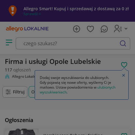
Allegro Smart! Kupuj i sprzedawaj z dostawą za 0 zł
Sprawdź »
Otwórz menu z kategoriami
szukaj
Firma i usługi Opole Lubelskie
POL
117
ogłoszeń
Zamkn
Allegro Lokalnie
Firma i usługi
Dodaj swoje wyszukiwania do ulubionych.
Gdy pojawią się nowe oferty, wyślemy Ci je
mailowo. Ustaw powiadomienia w
ulubionych
Filtruj
Opole Lubelskie, Lubelskie, +0 km
wyszukiwaniach
.
Ogłoszenia