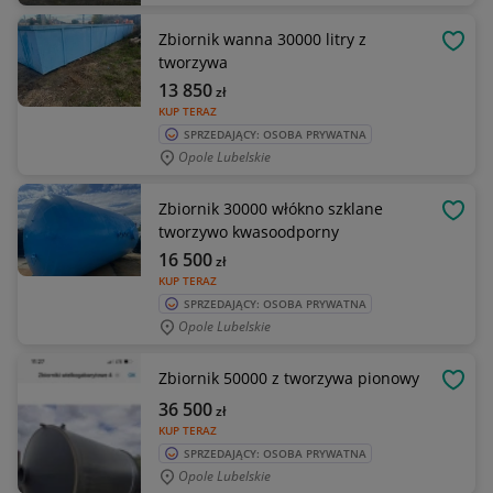
Zbiornik wanna 30000 litry z
OBSE
tworzywa
13 850
zł
KUP TERAZ
SPRZEDAJĄCY: OSOBA PRYWATNA
Opole Lubelskie
Zbiornik 30000 włókno szklane
OBSE
tworzywo kwasoodporny
16 500
zł
KUP TERAZ
SPRZEDAJĄCY: OSOBA PRYWATNA
Opole Lubelskie
Zbiornik 50000 z tworzywa pionowy
OBSE
36 500
zł
KUP TERAZ
SPRZEDAJĄCY: OSOBA PRYWATNA
Opole Lubelskie