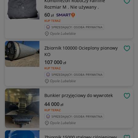
Kombinezon Roboczy Fairline
OBSE
Rozmiar M . Nie używany .
60
zł
KUP TERAZ
SPRZEDAJĄCY: OSOBA PRYWATNA
Opole Lubelskie
Zbiornik 100000 Ocieplony pionowy
OBSE
KO
107 000
zł
KUP TERAZ
SPRZEDAJĄCY: OSOBA PRYWATNA
Opole Lubelskie
Bunkier przyjęciowy do wywrotek
OBSE
44 000
zł
KUP TERAZ
SPRZEDAJĄCY: OSOBA PRYWATNA
Opole Lubelskie
Zbiornik 15000 stalowy ciśnieniowy