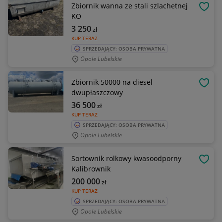
Zbiornik wanna ze stali szlachetnej
OBSE
KO
3 250
zł
KUP TERAZ
SPRZEDAJĄCY: OSOBA PRYWATNA
Opole Lubelskie
Zbiornik 50000 na diesel
OBSE
dwupłaszczowy
36 500
zł
KUP TERAZ
SPRZEDAJĄCY: OSOBA PRYWATNA
Opole Lubelskie
Sortownik rolkowy kwasoodporny
OBSE
Kalibrownik
200 000
zł
KUP TERAZ
SPRZEDAJĄCY: OSOBA PRYWATNA
Opole Lubelskie