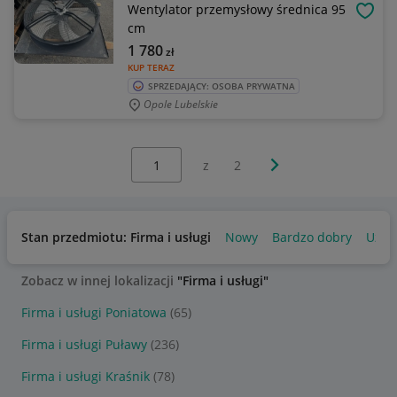
Wentylator przemysłowy średnica 95
OBSE
cm
1 780
zł
KUP TERAZ
SPRZEDAJĄCY: OSOBA PRYWATNA
Opole Lubelskie
Wybierz stronę:
Następna strona
z
2
Stan przedmiotu: Firma i usługi
Nowy
Bardzo dobry
Używ
Zobacz w innej lokalizacji
"Firma i usługi"
Firma i usługi Poniatowa
(65)
Firma i usługi Puławy
(236)
Firma i usługi Kraśnik
(78)