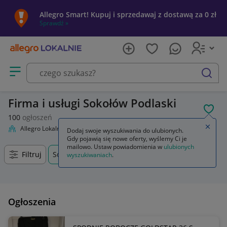
Allegro Smart! Kupuj i sprzedawaj z dostawą za 0 zł
Sprawdź »
Otwórz menu z kategoriami
szukaj
Firma i usługi Sokołów Podlaski
POL
100
ogłoszeń
Zamkn
Allegro Lokalnie
Firma i usługi
Dodaj swoje wyszukiwania do ulubionych.
Gdy pojawią się nowe oferty, wyślemy Ci je
mailowo. Ustaw powiadomienia w
ulubionych
Filtruj
Sokołów Podlaski, Mazowieckie, +0 km
wyszukiwaniach
.
Ogłoszenia