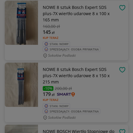
NOWE 8 sztuk Bosch Expert SDS
OBSE
plus-7X wiertło udarowe 8 x 100 x
165 mm
160
,00 zł
145
zł
KUP TERAZ
STAN: NOWY
SPRZEDAJĄCY: OSOBA PRYWATNA
Sokołów Podlaski
NOWE 8 sztuk Bosch Expert SDS
OBSE
plus-7X wiertło udarowe 8 x 150 x
215 mm
200
,00 zł
-10%
179
zł
KUP TERAZ
STAN: NOWY
SPRZEDAJĄCY: OSOBA PRYWATNA
Sokołów Podlaski
NOWE BOSCH Wiertło Stopniowe do