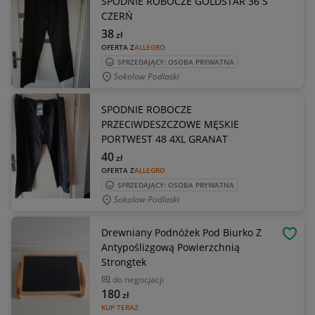
SPODNIE ROBOCZE GOLDSTAR 36 S
CZERŃ
38
zł
OFERTA Z
ALLEGRO
SPRZEDAJĄCY: OSOBA PRYWATNA
Sokolow Podlaski
SPODNIE ROBOCZE
PRZECIWDESZCZOWE MĘSKIE
PORTWEST 48 4XL GRANAT
40
zł
OFERTA Z
ALLEGRO
SPRZEDAJĄCY: OSOBA PRYWATNA
Sokolow Podlaski
Drewniany Podnóżek Pod Biurko Z
OBSE
Antypoślizgową Powierzchnią
Strongtek
do negocjacji
180
zł
KUP TERAZ