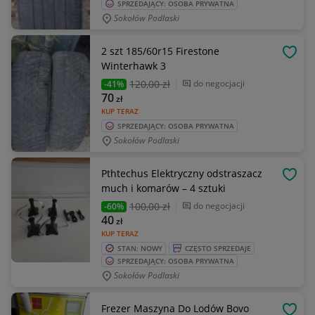
SPRZEDAJĄCY: OSOBA PRYWATNA
Sokołów Podlaski
2 szt 185/60r15 Firestone
OBSE
Winterhawk 3
120
,00 zł
do negocjacji
-41%
70
zł
KUP TERAZ
SPRZEDAJĄCY: OSOBA PRYWATNA
Sokołów Podlaski
Pthtechus Elektryczny odstraszacz
OBSE
much i komarów – 4 sztuki
100
,00 zł
do negocjacji
-60%
40
zł
KUP TERAZ
STAN: NOWY
CZĘSTO SPRZEDAJE
SPRZEDAJĄCY: OSOBA PRYWATNA
Sokołów Podlaski
Frezer Maszyna Do Lodów Bovo