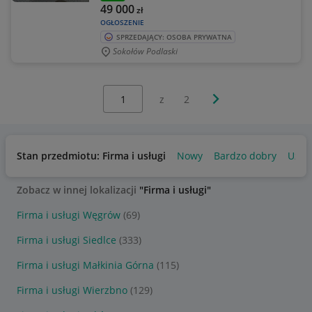
49 000
zł
OGŁOSZENIE
SPRZEDAJĄCY: OSOBA PRYWATNA
Sokołów Podlaski
Wybierz stronę:
Następna strona
z
2
Stan przedmiotu: Firma i usługi
Nowy
Bardzo dobry
Używ
Zobacz w innej lokalizacji
"Firma i usługi"
Firma i usługi Węgrów
(69)
Firma i usługi Siedlce
(333)
Firma i usługi Małkinia Górna
(115)
Firma i usługi Wierzbno
(129)