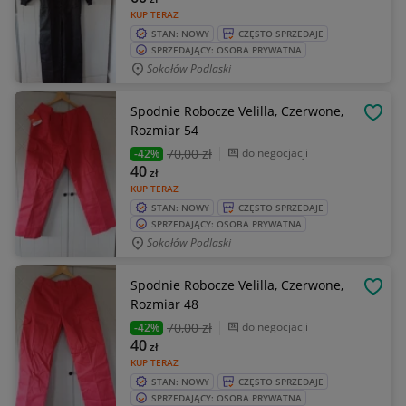
KUP TERAZ
STAN: NOWY
CZĘSTO SPRZEDAJE
SPRZEDAJĄCY: OSOBA PRYWATNA
Sokołów Podlaski
Spodnie Robocze Velilla, Czerwone,
OBSE
Rozmiar 54
70
,00 zł
do negocjacji
-42%
40
zł
KUP TERAZ
STAN: NOWY
CZĘSTO SPRZEDAJE
SPRZEDAJĄCY: OSOBA PRYWATNA
Sokołów Podlaski
Spodnie Robocze Velilla, Czerwone,
OBSE
Rozmiar 48
70
,00 zł
do negocjacji
-42%
40
zł
KUP TERAZ
STAN: NOWY
CZĘSTO SPRZEDAJE
SPRZEDAJĄCY: OSOBA PRYWATNA