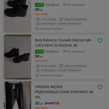
170
,00 zł
do negocjacji
-47%
90
zł
KUP TERAZ
STAN: NOWY
CZĘSTO SPRZEDAJE
SPRZEDAJĄCY: OSOBA PRYWATNA
Sokołów Podlaski
Buty Robocze Trzewiki Wytrzymałe
OBSE
Cofra Reno S3 Rozmiar 40
170
,00 zł
do negocjacji
-47%
90
zł
KUP TERAZ
STAN: NOWY
CZĘSTO SPRZEDAJE
SPRZEDAJĄCY: OSOBA PRYWATNA
Sokołów Podlaski
SPODNIE MĘSKIE
OBSE
PRZECIWDESZCZOWE PORTWEST 48
4XL
30
zł
KUP TERAZ