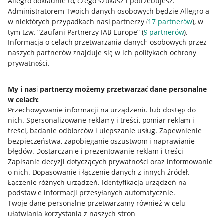
Allegro dokładnie to, czego szukasz i potrzebujesz.
Administratorem Twoich danych osobowych będzie Allegro a
w niektórych przypadkach nasi partnerzy (
17
partnerów
), w
tym tzw. “Zaufani Partnerzy IAB Europe” (
9
partnerów
).
Przydatne informacje
Informacja o celach przetwarzania danych osobowych przez
naszych partnerów znajduje się w ich politykach ochrony
prywatności.
Jak to działa
Napisz do nas
My i nasi partnerzy możemy przetwarzać dane personalne
w celach:
Allegro Gadane dla sprzedających
Przechowywanie informacji na urządzeniu lub dostęp do
Allegro Gadane dla kupujących
nich
.
Spersonalizowane reklamy i treści, pomiar reklam i
treści, badanie odbiorców i ulepszanie usług
.
Zapewnienie
Mapa miejscowości
bezpieczeństwa, zapobieganie oszustwom i naprawianie
błędów
.
Dostarczanie i prezentowanie reklam i treści
.
Informacje prawne
Zapisanie decyzji dotyczących prywatności oraz informowanie
o nich
.
Dopasowanie i łączenie danych z innych źródeł
.
Regulamin
Łączenie różnych urządzeń
.
Identyfikacja urządzeń na
podstawie informacji przesyłanych automatycznie
.
Polityka plików "cookies"
Twoje dane personalne przetwarzamy również w celu
ułatwiania korzystania z naszych stron
Ustawienia plików "cookies"