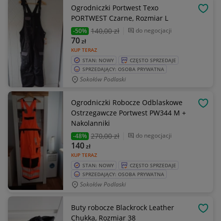
Ogrodniczki Portwest Texo
OBSE
PORTWEST Czarne, Rozmiar L
140
,00 zł
do negocjacji
-50%
70
zł
KUP TERAZ
STAN: NOWY
CZĘSTO SPRZEDAJE
SPRZEDAJĄCY: OSOBA PRYWATNA
Sokołów Podlaski
Ogrodniczki Robocze Odblaskowe
OBSE
Ostrzegawcze Portwest PW344 M +
Nakolanniki
270
,00 zł
do negocjacji
-48%
140
zł
KUP TERAZ
STAN: NOWY
CZĘSTO SPRZEDAJE
SPRZEDAJĄCY: OSOBA PRYWATNA
Sokołów Podlaski
Buty robocze Blackrock Leather
OBSE
Chukka, Rozmiar 38