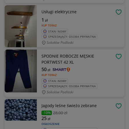
Usługi elektryczne
OBSE
1
zł
KUP TERAZ
STAN: NOWY
SPRZEDAJĄCY: OSOBA PRYWATNA
Sokołów Podlaski
SPODNIE ROBOCZE MĘSKIE
OBSE
PORTWEST 42 XL
50
zł
KUP TERAZ
STAN: NOWY
SPRZEDAJĄCY: OSOBA PRYWATNA
Sokołów Podlaski
Jagody leśne świeżo zebrane
OBSE
28
,00 zł
-10%
25
zł
OGŁOSZENIE