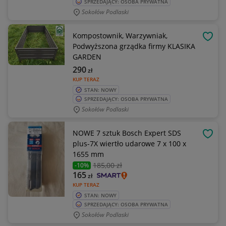
SPRZEDAJĄCY: OSOBA PRYWATNA
Sokołów Podlaski
Kompostownik, Warzywniak,
OBSE
Podwyższona grządka firmy KLASIKA
GARDEN
290
zł
KUP TERAZ
STAN: NOWY
SPRZEDAJĄCY: OSOBA PRYWATNA
Sokołów Podlaski
NOWE 7 sztuk Bosch Expert SDS
OBSE
plus-7X wiertło udarowe 7 x 100 x
1655 mm
185
,00 zł
-10%
165
zł
KUP TERAZ
STAN: NOWY
SPRZEDAJĄCY: OSOBA PRYWATNA
Sokołów Podlaski