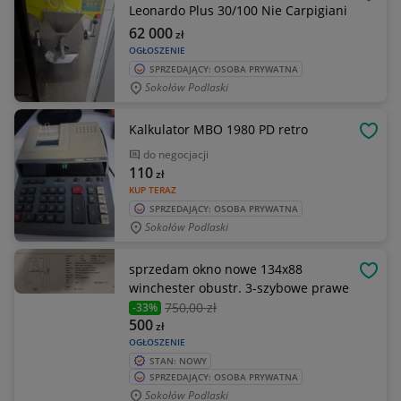
OBSE
Leonardo Plus 30/100 Nie Carpigiani
62 000
zł
OGŁOSZENIE
SPRZEDAJĄCY: OSOBA PRYWATNA
Sokołów Podlaski
Kalkulator MBO 1980 PD retro
OBSE
do negocjacji
110
zł
KUP TERAZ
SPRZEDAJĄCY: OSOBA PRYWATNA
Sokołów Podlaski
sprzedam okno nowe 134x88
OBSE
winchester obustr. 3-szybowe prawe
750
,00 zł
-33%
500
zł
OGŁOSZENIE
STAN: NOWY
SPRZEDAJĄCY: OSOBA PRYWATNA
Sokołów Podlaski