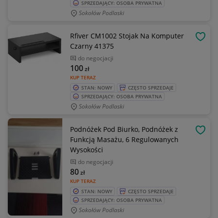
SPRZEDAJĄCY: OSOBA PRYWATNA
Sokołów Podlaski
Rfiver CM1002 Stojak Na Komputer
OBSE
Czarny 41375
do negocjacji
100
zł
KUP TERAZ
STAN: NOWY
CZĘSTO SPRZEDAJE
SPRZEDAJĄCY: OSOBA PRYWATNA
Sokołów Podlaski
Podnóżek Pod Biurko, Podnóżek z
OBSE
Funkcją Masażu, 6 Regulowanych
Wysokości
do negocjacji
80
zł
KUP TERAZ
STAN: NOWY
CZĘSTO SPRZEDAJE
SPRZEDAJĄCY: OSOBA PRYWATNA
Sokołów Podlaski