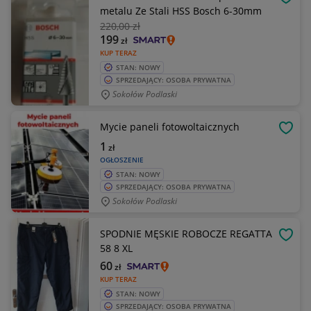
OBSE
metalu Ze Stali HSS Bosch 6-30mm
220
,00 zł
199
zł
KUP TERAZ
STAN: NOWY
SPRZEDAJĄCY: OSOBA PRYWATNA
Sokołów Podlaski
Mycie paneli fotowoltaicznych
OBSE
1
zł
OGŁOSZENIE
STAN: NOWY
SPRZEDAJĄCY: OSOBA PRYWATNA
Sokołów Podlaski
SPODNIE MĘSKIE ROBOCZE REGATTA
OBSE
58 8 XL
60
zł
KUP TERAZ
STAN: NOWY
SPRZEDAJĄCY: OSOBA PRYWATNA