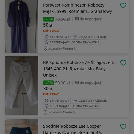
Portwest Kombinezon Roboczy
OBSE
Męski, S999, Rozmiar L, Granatowy
70
,00 zł
do negocjacji
-28%
50
zł
KUP TERAZ
STAN: NOWY
CZĘSTO SPRZEDAJE
SPRZEDAJĄCY: OSOBA PRYWATNA
Sokołów Podlaski
BP Spodnie Robocze Ze Ściągaczem,
OBSE
1645-400-21, Rozmiar Mn, Biały,
Unisex
50
,00 zł
do negocjacji
-40%
30
zł
KUP TERAZ
STAN: NOWY
CZĘSTO SPRZEDAJE
SPRZEDAJĄCY: OSOBA PRYWATNA
Sokołów Podlaski
Spodnie Robocze Lee Cooper
OBSE
Damskie, Czarne, Rozmiar 46,