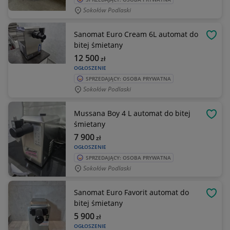
Sokołów Podlaski
Sanomat Euro Cream 6L automat do
OBSE
bitej śmietany
12 500
zł
OGŁOSZENIE
SPRZEDAJĄCY: OSOBA PRYWATNA
Sokołów Podlaski
Mussana Boy 4 L automat do bitej
OBSE
śmietany
7 900
zł
OGŁOSZENIE
SPRZEDAJĄCY: OSOBA PRYWATNA
Sokołów Podlaski
Sanomat Euro Favorit automat do
OBSE
bitej śmietany
5 900
zł
OGŁOSZENIE