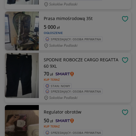
Sokołów Podlaski
Prasa mimośrodową 35t
OBSE
5 000
zł
OGŁOSZENIE
SPRZEDAJĄCY: OSOBA PRYWATNA
Sokołów Podlaski
SPODNIE ROBOCZE CARGO REGATTA
OBSE
60 9XL
70
zł
KUP TERAZ
STAN: NOWY
SPRZEDAJĄCY: OSOBA PRYWATNA
Sokołów Podlaski
Regulator obrotów
OBSE
50
zł
KUP TERAZ
SPRZEDAJĄCY: OSOBA PRYWATNA