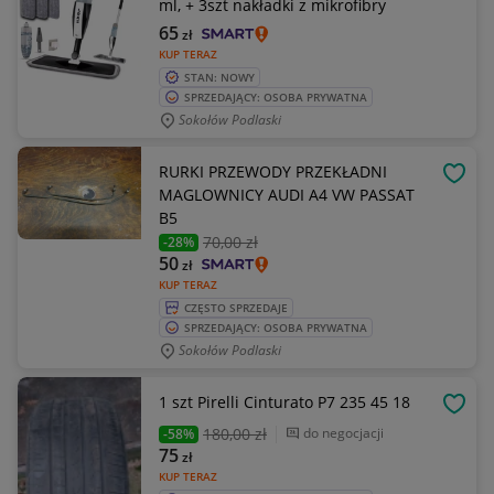
ml, + 3szt nakładki z mikrofibry
65
zł
KUP TERAZ
STAN: NOWY
SPRZEDAJĄCY: OSOBA PRYWATNA
Sokołów Podlaski
RURKI PRZEWODY PRZEKŁADNI
OBSE
MAGLOWNICY AUDI A4 VW PASSAT
B5
70
,00 zł
-28%
50
zł
KUP TERAZ
CZĘSTO SPRZEDAJE
SPRZEDAJĄCY: OSOBA PRYWATNA
Sokołów Podlaski
1 szt Pirelli Cinturato P7 235 45 18
OBSE
180
,00 zł
do negocjacji
-58%
75
zł
KUP TERAZ