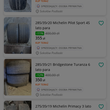
KUP TERAZ
SPRZEDAJĄCY: OSOBA PRYWATNA
Sokołów Podlaski
285/35r20 Michelin Pilot Sport 4S
OBSE
lato para
400
,00 zł
-11%
355
zł
KUP TERAZ
SPRZEDAJĄCY: OSOBA PRYWATNA
Sokołów Podlaski
285/35r21 Bridgestone Turanza 6
OBSE
lato para
400
,00 zł
-12%
350
zł
KUP TERAZ
SPRZEDAJĄCY: OSOBA PRYWATNA
Sokołów Podlaski
275/35r19 Michelin Primacy 3 lato
OBSE