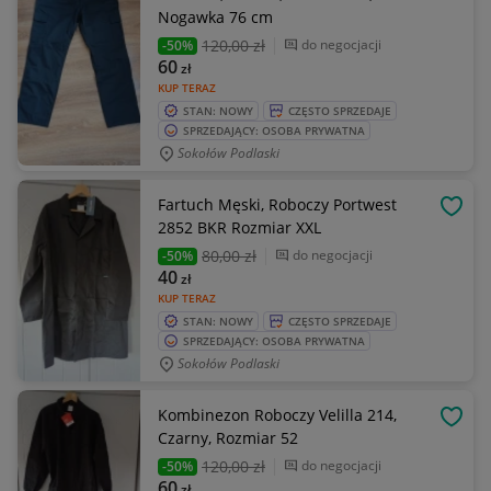
Nogawka 76 cm
120
,00 zł
do negocjacji
-50%
60
zł
KUP TERAZ
STAN: NOWY
CZĘSTO SPRZEDAJE
SPRZEDAJĄCY: OSOBA PRYWATNA
Sokołów Podlaski
Fartuch Męski, Roboczy Portwest
OBSE
2852 BKR Rozmiar XXL
80
,00 zł
do negocjacji
-50%
40
zł
KUP TERAZ
STAN: NOWY
CZĘSTO SPRZEDAJE
SPRZEDAJĄCY: OSOBA PRYWATNA
Sokołów Podlaski
Kombinezon Roboczy Velilla 214,
OBSE
Czarny, Rozmiar 52
120
,00 zł
do negocjacji
-50%
60
zł