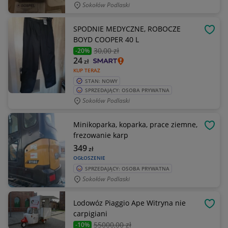
Sokołów Podlaski
SPODNIE MEDYCZNE, ROBOCZE
OBSE
BOYD COOPER 40 L
30
,00 zł
-20%
24
zł
KUP TERAZ
STAN: NOWY
SPRZEDAJĄCY: OSOBA PRYWATNA
Sokołów Podlaski
Minikoparka, koparka, prace ziemne,
OBSE
frezowanie karp
349
zł
OGŁOSZENIE
SPRZEDAJĄCY: OSOBA PRYWATNA
Sokołów Podlaski
Lodowóz Piaggio Ape Witryna nie
OBSE
carpigiani
55000
,00 zł
-10%