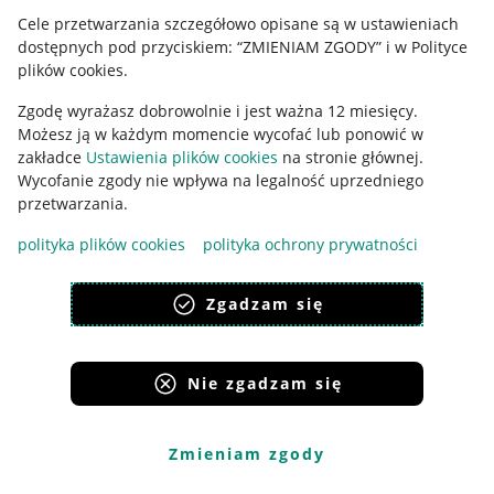
Cele przetwarzania szczegółowo opisane są w ustawieniach
Udostępnianie lokalizacji
dostępnych pod przyciskiem: “ZMIENIAM ZGODY” i w Polityce
Informacje dla Aktu o Usługach Cyfrowych
plików cookies.
Zgodę wyrażasz dobrowolnie i jest ważna 12 miesięcy.
Pobierz aplikację
Możesz ją w każdym momencie wycofać lub ponowić w
zakładce
Ustawienia plików cookies
na stronie głównej.
Wycofanie zgody nie wpływa na legalność uprzedniego
przetwarzania.
polityka plików cookies
polityka ochrony prywatności
Zgadzam się
Nie zgadzam się
Korzystanie z serwisu oznacza akceptację
regulaminu
.
Zmieniam zgody