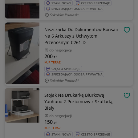
STAN: NOWY
CZĘSTO SPRZEDAJE
SPRZEDAJĄCY: OSOBA PRYWATNA
Sokołów Podlaski
Niszczarka Do Dokumentów Bonsaii
OBSE
Na 6 Arkuszy z Uchwytem
Przenośnym C261-D
do negocjacji
200
zł
KUP TERAZ
CZĘSTO SPRZEDAJE
SPRZEDAJĄCY: OSOBA PRYWATNA
Sokołów Podlaski
Stojak Na Drukarkę Biurkową
OBSE
Yaohuoo 2-Poziomowy z Szufladą,
Biały
do negocjacji
150
zł
KUP TERAZ
STAN: NOWY
CZĘSTO SPRZEDAJE