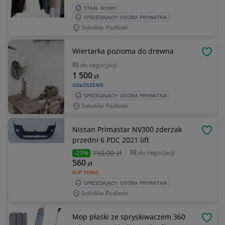
STAN: NOWY
SPRZEDAJĄCY: OSOBA PRYWATNA
Sokołów Podlaski
Wiertarka pozioma do drewna
OBSE
do negocjacji
1 500
zł
OGŁOSZENIE
SPRZEDAJĄCY: OSOBA PRYWATNA
Sokołów Podlaski
Nissan Primastar NV300 zderzak
OBSE
przedni 6 PDC 2021 lift
750
,00 zł
do negocjacji
-25%
560
zł
KUP TERAZ
SPRZEDAJĄCY: OSOBA PRYWATNA
Sokołów Podlaski
Mop płaski ze spryskiwaczem 360
OBSE