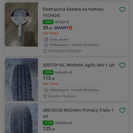
Elektryczna Rakieta na Komary
OBSE
YSCHOIS
49
,00 zł
-20%
39
zł
KUP TERAZ
STAN: NOWY
SPRZEDAJĄCY: OSOBA PRYWATNA
SOKOŁÓW PODLASKI
205/75r16C Michelin Agilis lato 1 szt
OBSE
160
,00 zł
-28%
115
zł
KUP TERAZ
SPRZEDAJĄCY: OSOBA PRYWATNA
Sokołów Podlaski
285/35r20 Michelin Primacy 3 lato 1
OBSE
szt
160
,00 zł
-21%
125
zł