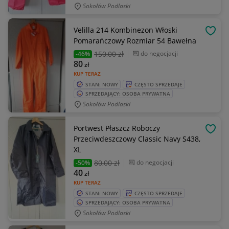
Sokołów Podlaski
Velilla 214 Kombinezon Włoski
OBSE
Pomarańczowy Rozmiar 54 Bawełna
150
,00 zł
do negocjacji
-46%
80
zł
KUP TERAZ
STAN: NOWY
CZĘSTO SPRZEDAJE
SPRZEDAJĄCY: OSOBA PRYWATNA
Sokołów Podlaski
Portwest Płaszcz Roboczy
OBSE
Przeciwdeszczowy Classic Navy S438,
XL
80
,00 zł
do negocjacji
-50%
40
zł
KUP TERAZ
STAN: NOWY
CZĘSTO SPRZEDAJE
SPRZEDAJĄCY: OSOBA PRYWATNA
Sokołów Podlaski