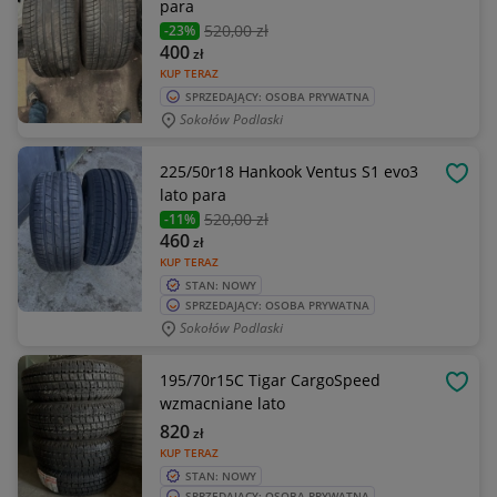
para
520
,00 zł
-23%
400
zł
KUP TERAZ
SPRZEDAJĄCY: OSOBA PRYWATNA
Sokołów Podlaski
225/50r18 Hankook Ventus S1 evo3
OBSE
lato para
520
,00 zł
-11%
460
zł
KUP TERAZ
STAN: NOWY
SPRZEDAJĄCY: OSOBA PRYWATNA
Sokołów Podlaski
195/70r15C Tigar CargoSpeed
OBSE
wzmacniane lato
820
zł
KUP TERAZ
STAN: NOWY
SPRZEDAJĄCY: OSOBA PRYWATNA