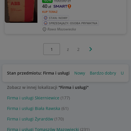
100
,00 zł
-60%
40
zł
KUP TERAZ
STAN: NOWY
SPRZEDAJĄCY: OSOBA PRYWATNA
Rawa Mazowiecka
Wybierz stronę:
Następna strona
z
2
Stan przedmiotu: Firma i usługi
Nowy
Bardzo dobry
Używ
Zobacz w innej lokalizacji
"Firma i usługi"
Firma i usługi Skierniewice
(177)
Firma i usługi Biała Rawska
(61)
Firma i usługi Żyrardów
(170)
Firma i usługi Tomaszów Mazowiecki
(231)