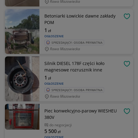
Rawa Mazowiecka
Betoniarki Łowickie dawne zakłady
OBSE
POM
1
zł
OGŁOSZENIE
SPRZEDAJĄCY: OSOBA PRYWATNA
Rawa Mazowiecka
Silnik DIESEL 178F części koło
OBSE
magnesowe rozrusznik inne
1
zł
OGŁOSZENIE
SPRZEDAJĄCY: OSOBA PRYWATNA
Rawa Mazowiecka
Piec konwekcyjno-parowy WIESHEU
OBSE
380V
do negocjacji
5 500
zł
OGŁOSZENIE