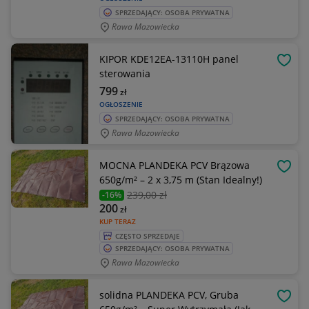
SPRZEDAJĄCY: OSOBA PRYWATNA
Rawa Mazowiecka
KIPOR KDE12EA-13110H panel
OBSE
sterowania
799
zł
OGŁOSZENIE
SPRZEDAJĄCY: OSOBA PRYWATNA
Rawa Mazowiecka
MOCNA PLANDEKA PCV Brązowa
OBSE
650g/m² – 2 x 3,75 m (Stan Idealny!)
239
,00 zł
-16%
200
zł
KUP TERAZ
CZĘSTO SPRZEDAJE
SPRZEDAJĄCY: OSOBA PRYWATNA
Rawa Mazowiecka
solidna PLANDEKA PCV, Gruba
OBSE