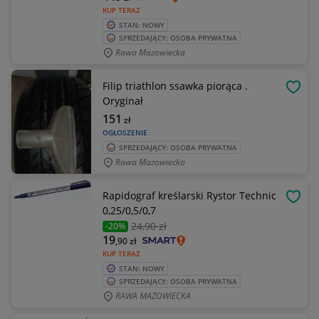
KUP TERAZ
STAN: NOWY
SPRZEDAJĄCY: OSOBA PRYWATNA
Rawa Mazowiecka
Filip triathlon ssawka piorąca .
OBSE
Oryginał
151
zł
OGŁOSZENIE
SPRZEDAJĄCY: OSOBA PRYWATNA
Rawa Mazowiecka
Rapidograf kreślarski Rystor Technic
OBSE
0,25/0,5/0,7
24
,90 zł
-20%
19
,90
zł
KUP TERAZ
STAN: NOWY
SPRZEDAJĄCY: OSOBA PRYWATNA
RAWA MAZOWIECKA