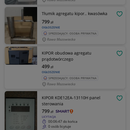
Tłumik agregatu kipor.. kwasówka
OBSE
799
zł
OGŁOSZENIE
SPRZEDAJĄCY: OSOBA PRYWATNA
Rawa Mazowiecka
KIPOR obudowa agregatu
OBSE
prądotwórczego
499
zł
OGŁOSZENIE
SPRZEDAJĄCY: OSOBA PRYWATNA
Rawa Mazowiecka
KIPOR KDE12EA-13110H panel
OBSE
sterowania
799
zł
LICYTACJA
00:06:47
do końca
0 osób licytuje