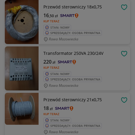
Przewód sterowniczy 18x0,75
OBSE
16
,50
zł
KUP TERAZ
STAN: NOWY
SPRZEDAJĄCY: OSOBA PRYWATNA
Rawa Mazowiecka
Transformator 250VA 230/24V
OBSE
220
zł
KUP TERAZ
STAN: NOWY
SPRZEDAJĄCY: OSOBA PRYWATNA
Rawa Mazowiecka
Przewód sterowniczy 21x0,75
OBSE
18
zł
KUP TERAZ
STAN: NOWY
SPRZEDAJĄCY: OSOBA PRYWATNA
Rawa Mazowiecka