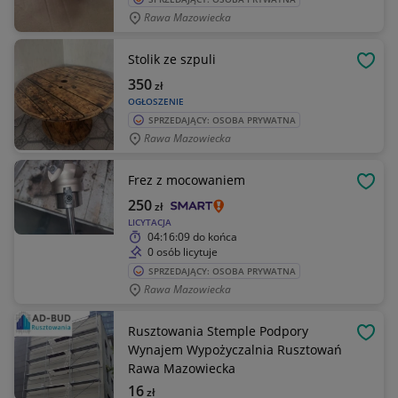
Rawa Mazowiecka
Stolik ze szpuli
OBSE
350
zł
OGŁOSZENIE
SPRZEDAJĄCY: OSOBA PRYWATNA
Rawa Mazowiecka
Frez z mocowaniem
OBSE
250
zł
LICYTACJA
04:16:09
do końca
0 osób licytuje
SPRZEDAJĄCY: OSOBA PRYWATNA
Rawa Mazowiecka
Rusztowania Stemple Podpory
OBSE
Wynajem Wypożyczalnia Rusztowań
Rawa Mazowiecka
16
zł