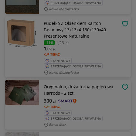
SPRZEDAJĄCY: OSOBA PRYWATNA
Rawa Mazowiecka
Pudełko Z Okienkiem Karton
OBSE
Fasonowy 13x13x4 130x130x40
Prezentowe Naturalne
1
,23 zł
-11%
1
,09
zł
KUP TERAZ
STAN: NOWY
SPRZEDAJĄCY: OSOBA PRYWATNA
Rawa Mazowiecka
Oryginalna, duża torba papierowa
OBSE
Harrods - 2 szt.
300
zł
KUP TERAZ
STAN: NOWY
SPRZEDAJĄCY: OSOBA PRYWATNA
Rawa Maz.