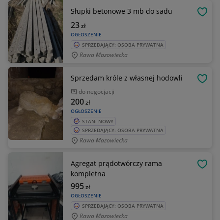
Słupki betonowe 3 mb do sadu
OBSE
23
zł
OGŁOSZENIE
SPRZEDAJĄCY: OSOBA PRYWATNA
Rawa Mazowiecka
Sprzedam króle z własnej hodowli
OBSE
do negocjacji
200
zł
OGŁOSZENIE
STAN: NOWY
SPRZEDAJĄCY: OSOBA PRYWATNA
Rawa Mazowiecka
Agregat prądotwórczy rama
OBSE
kompletna
995
zł
OGŁOSZENIE
SPRZEDAJĄCY: OSOBA PRYWATNA
Rawa Mazowiecka