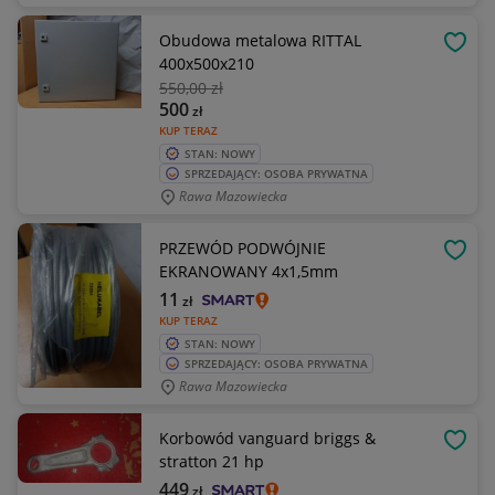
Obudowa metalowa RITTAL
OBSE
400x500x210
550
,00 zł
500
zł
KUP TERAZ
STAN: NOWY
SPRZEDAJĄCY: OSOBA PRYWATNA
Rawa Mazowiecka
PRZEWÓD PODWÓJNIE
OBSE
EKRANOWANY 4x1,5mm
11
zł
KUP TERAZ
STAN: NOWY
SPRZEDAJĄCY: OSOBA PRYWATNA
Rawa Mazowiecka
Korbowód vanguard briggs &
OBSE
stratton 21 hp
449
zł