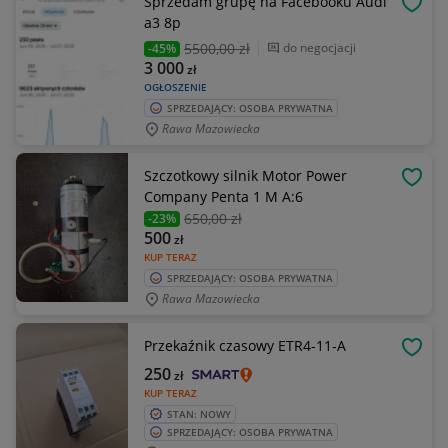
Sprzedam grupę na Facebooku Audi
OBSE
a3 8p
5500
,00 zł
do negocjacji
-45%
3 000
zł
OGŁOSZENIE
SPRZEDAJĄCY: OSOBA PRYWATNA
Rawa Mazowiecka
Szczotkowy silnik Motor Power
OBSE
Company Penta 1 M A:6
650
,00 zł
-23%
500
zł
KUP TERAZ
SPRZEDAJĄCY: OSOBA PRYWATNA
Rawa Mazowiecka
Przekaźnik czasowy ETR4-11-A
OBSE
250
zł
KUP TERAZ
STAN: NOWY
SPRZEDAJĄCY: OSOBA PRYWATNA