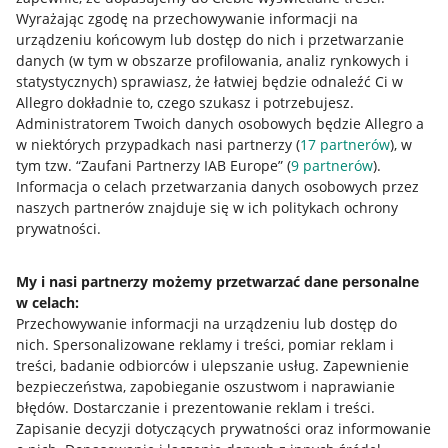
Wyrażając zgodę na przechowywanie informacji na
urządzeniu końcowym lub dostęp do nich i przetwarzanie
danych (w tym w obszarze profilowania, analiz rynkowych i
statystycznych) sprawiasz, że łatwiej będzie odnaleźć Ci w
Nawigacja
Allegro dokładnie to, czego szukasz i potrzebujesz.
Przydatne informacje
Administratorem Twoich danych osobowych będzie Allegro a
w niektórych przypadkach nasi partnerzy (
17
partnerów
), w
Jak to działa
tym tzw. “Zaufani Partnerzy IAB Europe” (
9
partnerów
).
Informacja o celach przetwarzania danych osobowych przez
Napisz do nas
naszych partnerów znajduje się w ich politykach ochrony
Allegro Gadane dla sprzedających
prywatności.
Allegro Gadane dla kupujących
My i nasi partnerzy możemy przetwarzać dane personalne
Mapa miejscowości
w celach:
Przechowywanie informacji na urządzeniu lub dostęp do
Informacje prawne
nich
.
Spersonalizowane reklamy i treści, pomiar reklam i
treści, badanie odbiorców i ulepszanie usług
.
Zapewnienie
bezpieczeństwa, zapobieganie oszustwom i naprawianie
Regulamin
błędów
.
Dostarczanie i prezentowanie reklam i treści
.
Polityka plików "cookies"
Zapisanie decyzji dotyczących prywatności oraz informowanie