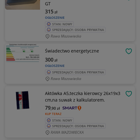
OBSE
GT
315
zł
OGŁOSZENIE
STAN: NOWY
SPRZEDAJĄCY: OSOBA PRYWATNA
Rawa Mazowiecka
Świadectwo energetyczne
OBSE
300
zł
OGŁOSZENIE
SPRZEDAJĄCY: OSOBA PRYWATNA
Rawa Mazowiecka
Aktówka A5,teczka kierowcy 26x19x3
OBSE
cm,na suwak z kalkulatorem.
79
,90
zł
KUP TERAZ
STAN: NOWY
SPRZEDAJĄCY: OSOBA PRYWATNA
RAWA MAZOWIECKA