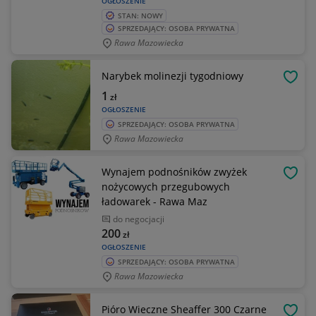
OGŁOSZENIE
STAN: NOWY
SPRZEDAJĄCY: OSOBA PRYWATNA
Rawa Mazowiecka
Narybek molinezji tygodniowy
OBSE
1
zł
OGŁOSZENIE
SPRZEDAJĄCY: OSOBA PRYWATNA
Rawa Mazowiecka
Wynajem podnośników zwyżek
OBSE
nożycowych przegubowych
ładowarek - Rawa Maz
do negocjacji
200
zł
OGŁOSZENIE
SPRZEDAJĄCY: OSOBA PRYWATNA
Rawa Mazowiecka
Pióro Wieczne Sheaffer 300 Czarne