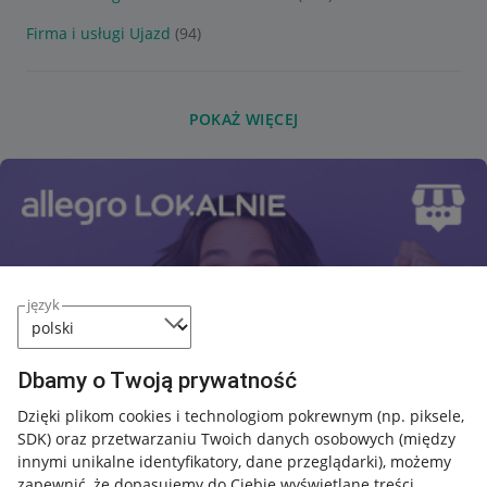
Firma i usługi Ujazd
(94)
POKAŻ WIĘCEJ
język
Dbamy o Twoją prywatność
Dzięki plikom cookies i technologiom pokrewnym
(np. piksele,
SDK)
oraz przetwarzaniu Twoich danych osobowych
(między
innymi unikalne identyfikatory, dane przeglądarki)
, możemy
zapewnić, że dopasujemy do Ciebie wyświetlane treści.