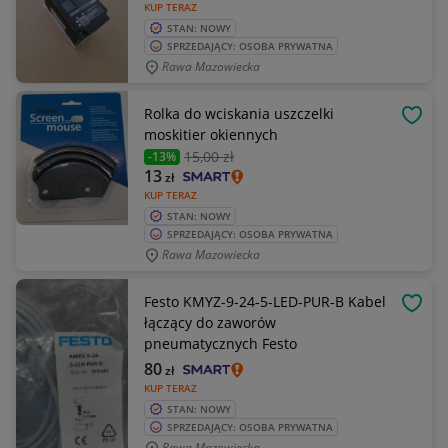
KUP TERAZ
STAN: NOWY
SPRZEDAJĄCY: OSOBA PRYWATNA
Rawa Mazowiecka
Rolka do wciskania uszczelki
OBSE
moskitier okiennych
15
,00 zł
-13%
13
zł
KUP TERAZ
STAN: NOWY
SPRZEDAJĄCY: OSOBA PRYWATNA
Rawa Mazowiecka
Festo KMYZ-9-24-5-LED-PUR-B Kabel
OBSE
łączący do zaworów
pneumatycznych Festo
80
zł
KUP TERAZ
STAN: NOWY
SPRZEDAJĄCY: OSOBA PRYWATNA
Rawa Mazowiecka