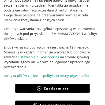
o nich
.
Dopasowanie i łączenie danych z innych źródeł
.
Ustawienia plików "cookies"
Łączenie różnych urządzeń
.
Identyfikacja urządzeń na
podstawie informacji przesyłanych automatycznie
.
Udostępnianie lokalizacji
Twoje dane personalne przetwarzamy również w celu
ułatwiania korzystania z naszych stron
Informacje dla Aktu o Usługach Cyfrowych
Cele przetwarzania szczegółowo opisane są w ustawieniach
Pobierz aplikację
dostępnych pod przyciskiem: “ZMIENIAM ZGODY” i w Polityce
plików cookies.
Zgodę wyrażasz dobrowolnie i jest ważna 12 miesięcy.
Możesz ją w każdym momencie wycofać lub ponowić w
zakładce
Ustawienia plików cookies
na stronie głównej.
Wycofanie zgody nie wpływa na legalność uprzedniego
przetwarzania.
polityka plików cookies
polityka ochrony prywatności
Zgadzam się
Korzystanie z serwisu oznacza akceptację
regulaminu
.