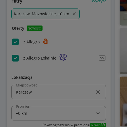
Filtry
Wyczyść
Karczew, Mazowieckie, +0 km
Oferty
NOWOŚĆ!
z Allegro
z Allegro Lokalnie
55
Lokalizacja
Miejscowość
Promień
Pokaż ogłoszenia w promieniu
NOWOŚĆ!