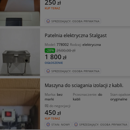
250
zł
KUP TERAZ
SPRZEDAJĄCY: OSOBA PRYWATNA
Patelnia elektryczna Stalgast
Model:
778002
Rodzaj:
elektryczna
2500
,00 zł
-28%
1 800
zł
OGŁOSZENIE
SPRZEDAJĄCY: OSOBA PRYWATNA
Maszyna do sciagania izolacji z kabli.
Marka:
bez
Przeznaczenie:
do
Stan opakow
marki
kabli
oryginalne
do negocjacji
450
zł
KUP TERAZ
STAN: NOWY
SPRZEDAJĄCY: OSOBA PRYWATNA