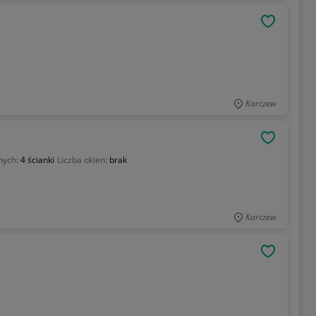
OBSERWU
Karczew
OBSERWU
nych:
4 ścianki
Liczba okien:
brak
Karczew
OBSERWU