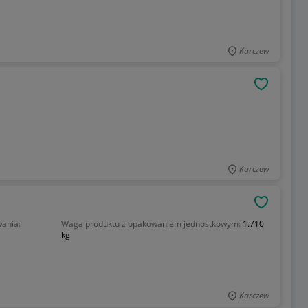
Karczew
OBSERWU
Karczew
OBSERWU
ania:
Waga produktu z opakowaniem jednostkowym:
1.710
kg
Karczew