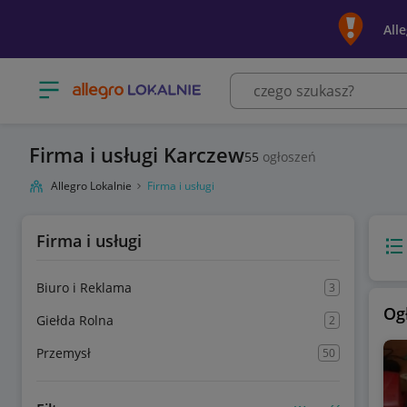
All
Otwórz menu z kategoriami
Firma i usługi Karczew
55
ogłoszeń
Allegro Lokalnie
Firma i usługi
Firma i usługi
Wido
Biuro i Reklama
3
Og
Giełda Rolna
2
Przemysł
50