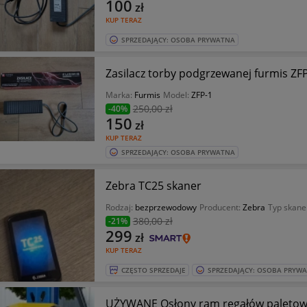
100
zł
KUP TERAZ
SPRZEDAJĄCY: OSOBA PRYWATNA
Zasilacz torby podgrzewanej furmis ZF
Marka:
Furmis
Model:
ZFP-1
250
,00 zł
-40%
150
zł
KUP TERAZ
SPRZEDAJĄCY: OSOBA PRYWATNA
Zebra TC25 skaner
Rodzaj:
bezprzewodowy
Producent:
Zebra
Typ skane
380
,00 zł
-21%
299
zł
KUP TERAZ
CZĘSTO SPRZEDAJE
SPRZEDAJĄCY: OSOBA PRYW
UŻYWANE Osłony ram regałów paletow