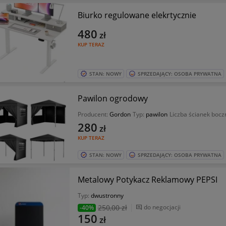
Biurko regulowane elekrtycznie
480
zł
KUP TERAZ
STAN: NOWY
SPRZEDAJĄCY: OSOBA PRYWATNA
Pawilon ogrodowy
Producent:
Gordon
Typ:
pawilon
Liczba ścianek bocz
280
zł
KUP TERAZ
STAN: NOWY
SPRZEDAJĄCY: OSOBA PRYWATNA
Metalowy Potykacz Reklamowy PEPSI
Typ:
dwustronny
250
,00 zł
do negocjacji
-40%
150
zł