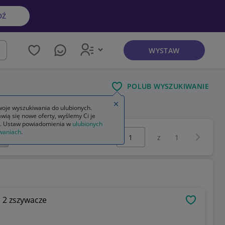
DŹ
WYSTAW
kaj
POLUB WYSZUKIWANIE
Zamknij wskazówkę
oje wyszukiwania do ulubionych.
wią się nowe oferty, wyślemy Ci je
. Ustaw powiadomienia w
ulubionych
Wybierz stronę:
waniach
.
Następna 
z
1
s 2 zszywacze
OBSERWU