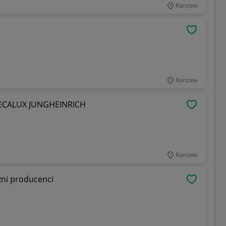
Karczew
OBSERWU
Karczew
MECALUX JUNGHEINRICH
OBSERWU
Karczew
ni producenci
OBSERWU