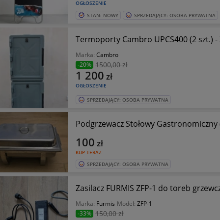
OGŁOSZENIE
STAN: NOWY
SPRZEDAJĄCY: OSOBA PRYWATNA
Termoporty Cambro UPCS400 (2 szt.) -
Marka:
Cambro
1500
,00 zł
-20%
1 200
zł
OGŁOSZENIE
SPRZEDAJĄCY: OSOBA PRYWATNA
Podgrzewacz Stołowy Gastronomiczny (
100
zł
KUP TERAZ
SPRZEDAJĄCY: OSOBA PRYWATNA
Zasilacz FURMIS ZFP-1 do toreb grzew
Marka:
Furmis
Model:
ZFP-1
150
,00 zł
-33%