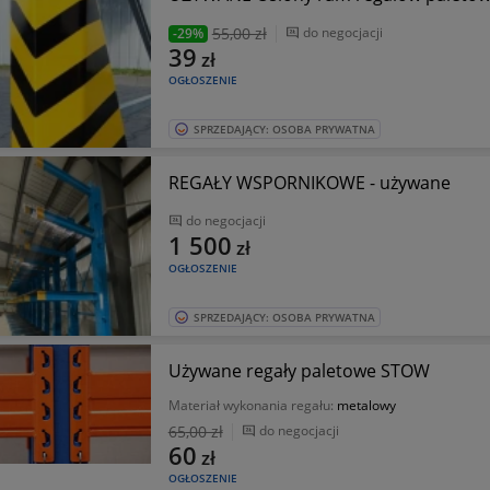
55
,00 zł
do negocjacji
-29%
39
zł
OGŁOSZENIE
SPRZEDAJĄCY: OSOBA PRYWATNA
REGAŁY WSPORNIKOWE - używane
do negocjacji
1 500
zł
OGŁOSZENIE
SPRZEDAJĄCY: OSOBA PRYWATNA
Używane regały paletowe STOW
Materiał wykonania regału:
metalowy
65
,00 zł
do negocjacji
60
zł
OGŁOSZENIE