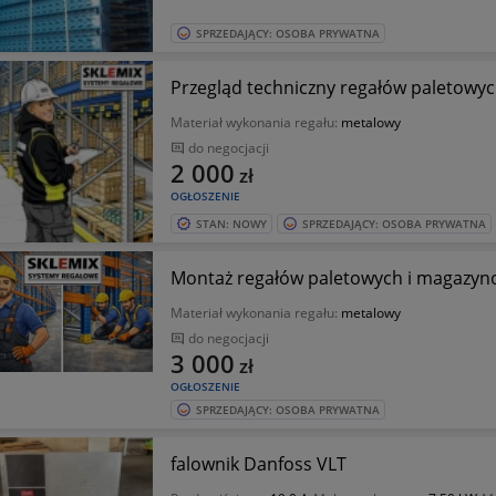
SPRZEDAJĄCY: OSOBA PRYWATNA
Przegląd techniczny regałów paletowyc
Materiał wykonania regału:
metalowy
do negocjacji
2 000
zł
OGŁOSZENIE
STAN: NOWY
SPRZEDAJĄCY: OSOBA PRYWATNA
Montaż regałów paletowych i magazyno
Materiał wykonania regału:
metalowy
do negocjacji
3 000
zł
OGŁOSZENIE
SPRZEDAJĄCY: OSOBA PRYWATNA
falownik Danfoss VLT