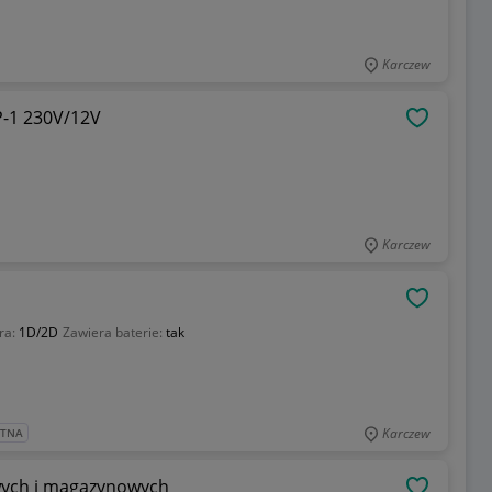
Karczew
P-1 230V/12V
OBSERWU
Karczew
OBSERWU
ra:
1D/2D
Zawiera baterie:
tak
Karczew
ATNA
ych i magazynowych