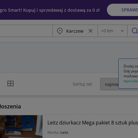
SPRAW
egro Smart! Kupuj i sprzedawaj z dostawą za 0 zł
Miasto
Wyczyść frazę
+
0
km
Odległość
szu
Dodaj sw
Gdy poja
mailowo
wyszuki
k listy
Widok siatki
Sortuj od:
łoszenia
Leitz dziurkacz Mega pakiet 8 sztuk plu
Marka:
Leitz