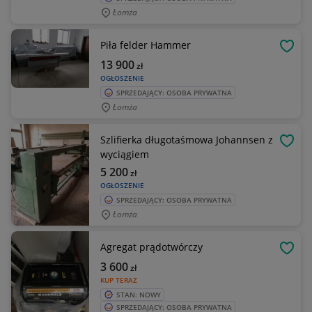
Łomża
Piła felder Hammer
OBSE
13 900
zł
OGŁOSZENIE
SPRZEDAJĄCY: OSOBA PRYWATNA
Łomża
Szlifierka długotaśmowa Johannsen z
OBSE
wyciągiem
5 200
zł
OGŁOSZENIE
SPRZEDAJĄCY: OSOBA PRYWATNA
Łomża
Agregat prądotwórczy
OBSE
3 600
zł
KUP TERAZ
STAN: NOWY
SPRZEDAJĄCY: OSOBA PRYWATNA