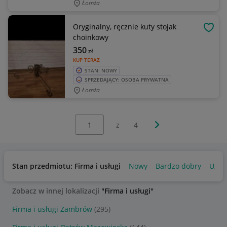
Łomża
Oryginalny, ręcznie kuty stojak
OBSE
choinkowy
350
zł
KUP TERAZ
STAN: NOWY
SPRZEDAJĄCY: OSOBA PRYWATNA
Łomża
Wybierz stronę:
Następna strona
z
4
Stan przedmiotu: Firma i usługi
Nowy
Bardzo dobry
Używ
Zobacz w innej lokalizacji
"Firma i usługi"
Firma i usługi Zambrów
(295)