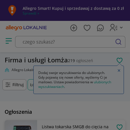
Allegro Smart! Kupuj i sprzedawaj z dostawą za 0 zł
Sprawdź »
Otwórz menu z kategoriami
szukaj
Firma i usługi Łomża
219
ogłoszeń
POL
Allegro Lokalnie
Firma i usługi
Zamkn
Dodaj swoje wyszukiwania do ulubionych.
Gdy pojawią się nowe oferty, wyślemy Ci je
mailowo. Ustaw powiadomienia w
ulubionych
Filtruj
Łomża, Podlaskie, +0 km
wyszukiwaniach
.
Ogłoszenia
Listwa tokarska SMGB do cięcia na
OBSE