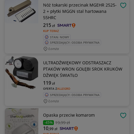
Nóż tokarski przecinak MGEHR 2525-
OBSE
2 + płytki MGGN stal hartowana
55HRC
215
zł
KUP TERAZ
STAN: NOWY
SPRZEDAJĄCY: OSOBA PRYWATNA
Łomża
ULTRADŹWIĘKOWY ODSTRASZACZ
PTAKÓW WRON GOŁĘBI SROK KRUKÓW
DŹWIĘK ŚWIATŁO
119
zł
OFERTA Z
ALLEGRO
SPRZEDAJĄCY: OSOBA PRYWATNA
Łomża
Opaska przeciw komarom
OBSE
19
,99 zł
-45%
10
,99
zł