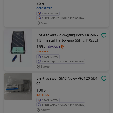
85
zł
OGŁOSZENIE
STAN: NOWY
SPRZEDAJĄCY: OSOBA PRYWATNA
Łomża
Płytki tokarskie (węglik) Boro MGMN-
OBSE
T 3mm stal hartowana 55hrc [10szt.]
155
zł
KUP TERAZ
STAN: NOWY
SPRZEDAJĄCY: OSOBA PRYWATNA
Łomża
Elektrozawór SMC Nowy VF5120-5D1-
OBSE
02
100
zł
KUP TERAZ
STAN: NOWY
SPRZEDAJĄCY: OSOBA PRYWATNA
Łomża