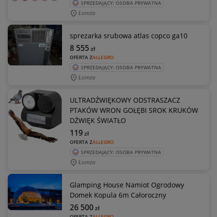
SPRZEDAJĄCY: OSOBA PRYWATNA
Łomża
sprezarka srubowa atlas copco ga10
8 555
zł
OFERTA Z
ALLEGRO
SPRZEDAJĄCY: OSOBA PRYWATNA
Łomża
ULTRADŹWIĘKOWY ODSTRASZACZ
PTAKÓW WRON GOŁĘBI SROK KRUKÓW
DŹWIĘK ŚWIATŁO
119
zł
OFERTA Z
ALLEGRO
SPRZEDAJĄCY: OSOBA PRYWATNA
Łomża
Glamping House Namiot Ogrodowy
Domek Kopula 6m Całoroczny
26 500
zł
OFERTA Z
ALLEGRO