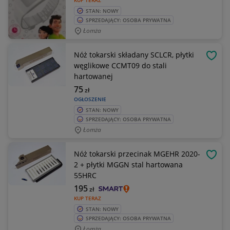
KUP TERAZ
STAN: NOWY
SPRZEDAJĄCY: OSOBA PRYWATNA
Łomża
Nóż tokarski składany SCLCR, płytki
OBSE
węglikowe CCMT09 do stali
hartowanej
75
zł
OGŁOSZENIE
STAN: NOWY
SPRZEDAJĄCY: OSOBA PRYWATNA
Łomża
Nóż tokarski przecinak MGEHR 2020-
OBSE
2 + płytki MGGN stal hartowana
55HRC
195
zł
KUP TERAZ
STAN: NOWY
SPRZEDAJĄCY: OSOBA PRYWATNA
Łomża