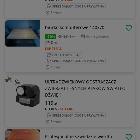
SPRZEDAJĄCY: OSOBA PRYWATNA
Łomża
biurko komputerowe 140x70
OBSE
300
,00 zł
do negocjacji
-16%
250
zł
KUP TERAZ
CZĘSTO SPRZEDAJE
SPRZEDAJĄCY: OSOBA PRYWATNA
Łomża
ULTRADŹWIĘKOWY ODSTRASZACZ
ZWIERZĄT LEŚNYCH PTAKÓW ŚWIATŁO
DŹWIĘK
119
zł
OFERTA Z
ALLEGRO
SPRZEDAJĄCY: OSOBA PRYWATNA
Łomża
Profesjonalne szwedzkie wiertło
OBSE