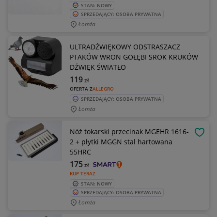
STAN: NOWY
SPRZEDAJĄCY: OSOBA PRYWATNA
Łomża
ULTRADŹWIĘKOWY ODSTRASZACZ
PTAKÓW WRON GOŁĘBI SROK KRUKÓW
DŹWIĘK ŚWIATŁO
119
zł
OFERTA Z
ALLEGRO
SPRZEDAJĄCY: OSOBA PRYWATNA
Łomża
Nóż tokarski przecinak MGEHR 1616-
OBSE
2 + płytki MGGN stal hartowana
55HRC
175
zł
KUP TERAZ
STAN: NOWY
SPRZEDAJĄCY: OSOBA PRYWATNA
Łomża