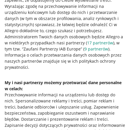
zapewnić, że dopasujemy do Ciebie wyświetlane treści.
Wyrażając zgodę na przechowywanie informacji na
urządzeniu końcowym lub dostęp do nich i przetwarzanie
danych (w tym w obszarze profilowania, analiz rynkowych i
statystycznych) sprawiasz, że łatwiej będzie odnaleźć Ci w
Allegro dokładnie to, czego szukasz i potrzebujesz.
Administratorem Twoich danych osobowych będzie Allegro a
w niektórych przypadkach nasi partnerzy (
17
partnerów
), w
tym tzw. “Zaufani Partnerzy IAB Europe” (
9
partnerów
).
Przydatne informacje
Informacja o celach przetwarzania danych osobowych przez
naszych partnerów znajduje się w ich politykach ochrony
prywatności.
Jak to działa
Napisz do nas
My i nasi partnerzy możemy przetwarzać dane personalne
w celach:
Allegro Gadane dla sprzedających
Przechowywanie informacji na urządzeniu lub dostęp do
Allegro Gadane dla kupujących
nich
.
Spersonalizowane reklamy i treści, pomiar reklam i
treści, badanie odbiorców i ulepszanie usług
.
Zapewnienie
Mapa miejscowości
bezpieczeństwa, zapobieganie oszustwom i naprawianie
błędów
.
Dostarczanie i prezentowanie reklam i treści
.
Informacje prawne
Zapisanie decyzji dotyczących prywatności oraz informowanie