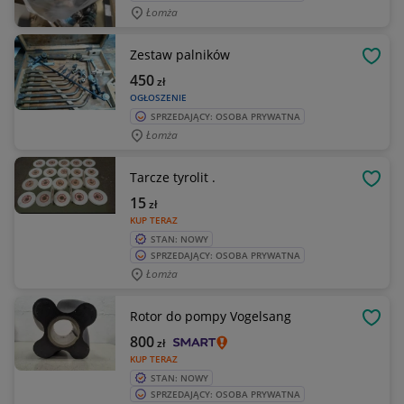
Łomża
Zestaw palników
OBSE
450
zł
OGŁOSZENIE
SPRZEDAJĄCY: OSOBA PRYWATNA
Łomża
Tarcze tyrolit .
OBSE
15
zł
KUP TERAZ
STAN: NOWY
SPRZEDAJĄCY: OSOBA PRYWATNA
Łomża
Rotor do pompy Vogelsang
OBSE
800
zł
KUP TERAZ
STAN: NOWY
SPRZEDAJĄCY: OSOBA PRYWATNA