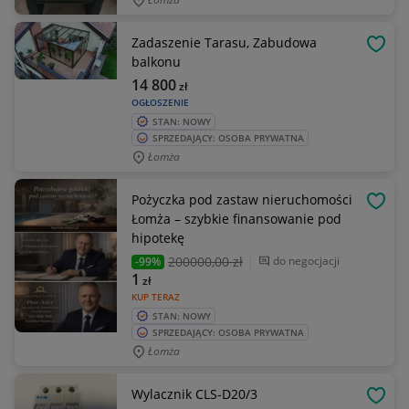
Zadaszenie Tarasu, Zabudowa
OBSE
balkonu
14 800
zł
OGŁOSZENIE
STAN: NOWY
SPRZEDAJĄCY: OSOBA PRYWATNA
Łomża
Pożyczka pod zastaw nieruchomości
OBSE
Łomża – szybkie finansowanie pod
hipotekę
200000
,00 zł
do negocjacji
-99%
1
zł
KUP TERAZ
STAN: NOWY
SPRZEDAJĄCY: OSOBA PRYWATNA
Łomża
Wylacznik CLS-D20/3
OBSE