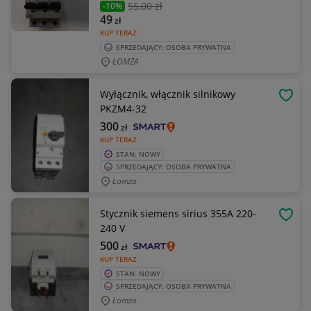
55
,00 zł
-10%
49
zł
KUP TERAZ
SPRZEDAJĄCY: OSOBA PRYWATNA
ŁOMŻA
Wyłącznik, włącznik silnikowy
OBSE
PKZM4-32
300
zł
KUP TERAZ
STAN: NOWY
SPRZEDAJĄCY: OSOBA PRYWATNA
Łomża
Stycznik siemens sirius 355A 220-
OBSE
240 V
500
zł
KUP TERAZ
STAN: NOWY
SPRZEDAJĄCY: OSOBA PRYWATNA
Łomża