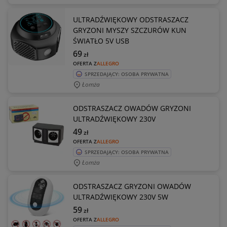
ULTRADŹWIĘKOWY ODSTRASZACZ
GRYZONI MYSZY SZCZURÓW KUN
ŚWIATŁO 5V USB
69
zł
OFERTA Z
ALLEGRO
SPRZEDAJĄCY: OSOBA PRYWATNA
Łomża
ODSTRASZACZ OWADÓW GRYZONI
ULTRADŹWIĘKOWY 230V
49
zł
OFERTA Z
ALLEGRO
SPRZEDAJĄCY: OSOBA PRYWATNA
Łomża
ODSTRASZACZ GRYZONI OWADÓW
ULTRADŹWIĘKOWY 230V 5W
59
zł
OFERTA Z
ALLEGRO