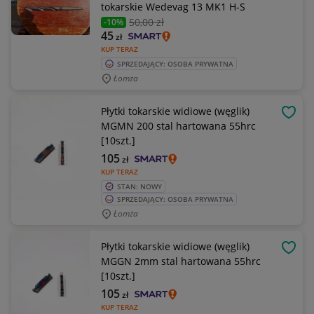
tokarskie Wedevag 13 MK1 H-S
50
,00 zł
-10%
45
zł
KUP TERAZ
SPRZEDAJĄCY: OSOBA PRYWATNA
Łomża
Płytki tokarskie widiowe (węglik)
OBSE
MGMN 200 stal hartowana 55hrc
[10szt.]
105
zł
KUP TERAZ
STAN: NOWY
SPRZEDAJĄCY: OSOBA PRYWATNA
Łomża
Płytki tokarskie widiowe (węglik)
OBSE
MGGN 2mm stal hartowana 55hrc
[10szt.]
105
zł
KUP TERAZ