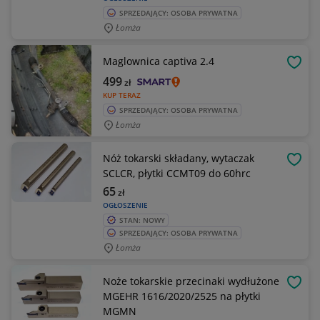
SPRZEDAJĄCY: OSOBA PRYWATNA
Łomża
Maglownica captiva 2.4
OBSE
499
zł
KUP TERAZ
SPRZEDAJĄCY: OSOBA PRYWATNA
Łomża
Nóż tokarski składany, wytaczak
OBSE
SCLCR, płytki CCMT09 do 60hrc
65
zł
OGŁOSZENIE
STAN: NOWY
SPRZEDAJĄCY: OSOBA PRYWATNA
Łomża
Noże tokarskie przecinaki wydłużone
OBSE
MGEHR 1616/2020/2525 na płytki
MGMN