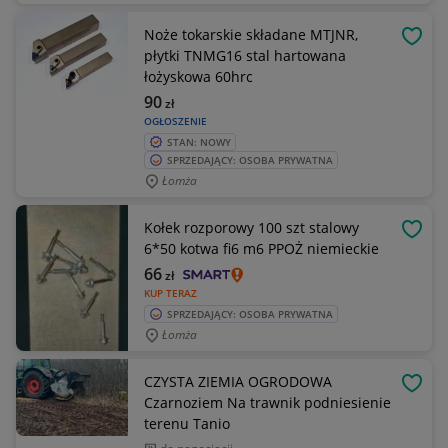
Noże tokarskie składane MTJNR,
OBSE
płytki TNMG16 stal hartowana
łożyskowa 60hrc
90
zł
OGŁOSZENIE
STAN: NOWY
SPRZEDAJĄCY: OSOBA PRYWATNA
Łomża
Kołek rozporowy 100 szt stalowy
OBSE
6*50 kotwa fi6 m6 PPOŻ niemieckie
66
zł
KUP TERAZ
SPRZEDAJĄCY: OSOBA PRYWATNA
Łomża
CZYSTA ZIEMIA OGRODOWA
OBSE
Czarnoziem Na trawnik podniesienie
terenu Tanio