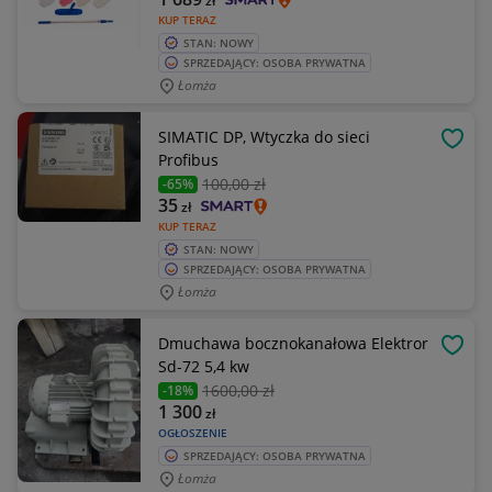
zł
KUP TERAZ
STAN: NOWY
SPRZEDAJĄCY: OSOBA PRYWATNA
Łomża
SIMATIC DP, Wtyczka do sieci
OBSE
Profibus
100
,00 zł
-65%
35
zł
KUP TERAZ
STAN: NOWY
SPRZEDAJĄCY: OSOBA PRYWATNA
Łomża
Dmuchawa bocznokanałowa Elektror
OBSE
Sd-72 5,4 kw
1600
,00 zł
-18%
1 300
zł
OGŁOSZENIE
SPRZEDAJĄCY: OSOBA PRYWATNA
Łomża