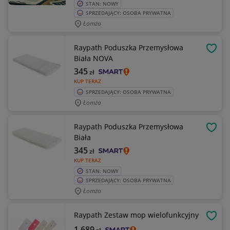
STAN: NOWY
SPRZEDAJĄCY: OSOBA PRYWATNA
Łomża
Raypath Poduszka Przemysłowa
OBSE
Biała NOVA
345
zł
KUP TERAZ
SPRZEDAJĄCY: OSOBA PRYWATNA
Łomża
Raypath Poduszka Przemysłowa
OBSE
Biała
345
zł
KUP TERAZ
STAN: NOWY
SPRZEDAJĄCY: OSOBA PRYWATNA
Łomża
Raypath Zestaw mop wielofunkcyjny
OBSE
1 689