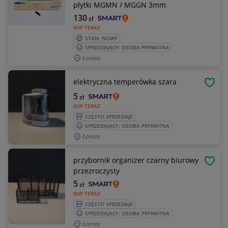
płytki MGMN / MGGN 3mm
130
zł
KUP TERAZ
STAN: NOWY
SPRZEDAJĄCY: OSOBA PRYWATNA
Łomża
elektryczna temperówka szara
OBSE
5
zł
KUP TERAZ
CZĘSTO SPRZEDAJE
SPRZEDAJĄCY: OSOBA PRYWATNA
Łomża
przybornik organizer czarny biurowy
OBSE
przezroczysty
5
zł
KUP TERAZ
CZĘSTO SPRZEDAJE
SPRZEDAJĄCY: OSOBA PRYWATNA
Łomża