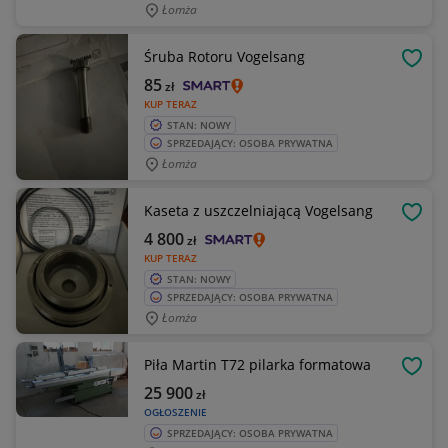
Łomża
Śruba Rotoru Vogelsang
OBSE
85
zł
KUP TERAZ
STAN: NOWY
SPRZEDAJĄCY: OSOBA PRYWATNA
Łomża
Kaseta z uszczelniającą Vogelsang
OBSE
4 800
zł
KUP TERAZ
STAN: NOWY
SPRZEDAJĄCY: OSOBA PRYWATNA
Łomża
Piła Martin T72 pilarka formatowa
OBSE
25 900
zł
OGŁOSZENIE
SPRZEDAJĄCY: OSOBA PRYWATNA