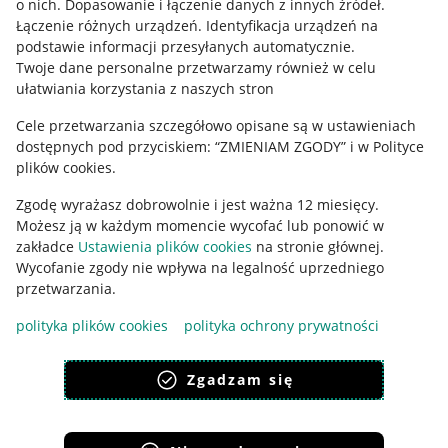
o nich
.
Dopasowanie i łączenie danych z innych źródeł
.
Regulamin
Łączenie różnych urządzeń
.
Identyfikacja urządzeń na
podstawie informacji przesyłanych automatycznie
.
Polityka plików "cookies"
Twoje dane personalne przetwarzamy również w celu
ułatwiania korzystania z naszych stron
Ustawienia plików "cookies"
Cele przetwarzania szczegółowo opisane są w ustawieniach
Udostępnianie lokalizacji
dostępnych pod przyciskiem: “ZMIENIAM ZGODY” i w Polityce
Informacje dla Aktu o Usługach Cyfrowych
plików cookies.
Zgodę wyrażasz dobrowolnie i jest ważna 12 miesięcy.
Pobierz aplikację
Możesz ją w każdym momencie wycofać lub ponowić w
zakładce
Ustawienia plików cookies
na stronie głównej.
Wycofanie zgody nie wpływa na legalność uprzedniego
przetwarzania.
polityka plików cookies
polityka ochrony prywatności
Zgadzam się