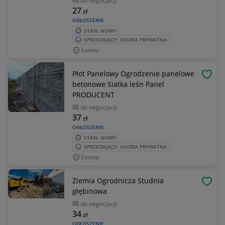
do negocjacji
27
zł
OGŁOSZENIE
STAN: NOWY
SPRZEDAJĄCY: OSOBA PRYWATNA
Łomża
Płot Panelowy Ogrodzenie panelowe
OBSE
betonowe Siatka leśn Panel
PRODUCENT
do negocjacji
37
zł
OGŁOSZENIE
STAN: NOWY
SPRZEDAJĄCY: OSOBA PRYWATNA
Łomża
Ziemia Ogrodnicza Studnia
OBSE
głębinowa
do negocjacji
34
zł
OGŁOSZENIE