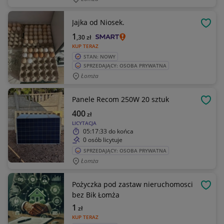
Jajka od Niosek.
OBSE
1
,30
zł
KUP TERAZ
STAN: NOWY
SPRZEDAJĄCY: OSOBA PRYWATNA
Łomża
Panele Recom 250W 20 sztuk
OBSE
400
zł
LICYTACJA
05:17:33
do końca
0 osób licytuje
SPRZEDAJĄCY: OSOBA PRYWATNA
Łomża
Pożyczka pod zastaw nieruchomosci
OBSE
bez Bik Łomża
1
zł
KUP TERAZ