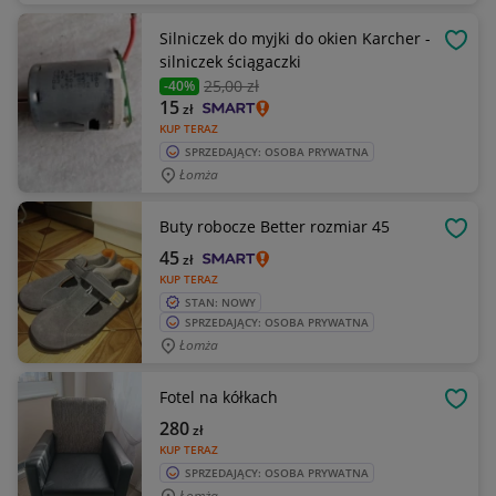
Silniczek do myjki do okien Karcher -
OBSE
silniczek ściągaczki
25
,00 zł
-40%
15
zł
KUP TERAZ
SPRZEDAJĄCY: OSOBA PRYWATNA
Łomża
Buty robocze Better rozmiar 45
OBSE
45
zł
KUP TERAZ
STAN: NOWY
SPRZEDAJĄCY: OSOBA PRYWATNA
Łomża
Fotel na kółkach
OBSE
280
zł
KUP TERAZ
SPRZEDAJĄCY: OSOBA PRYWATNA
Łomża