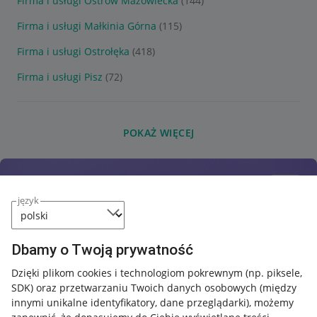
Firma i usługi Ostrów Mazowiecka
(144)
Firma i usługi Małkinia Górna
(115)
Firma i usługi Ostrołęka
(418)
Firma i usługi Pisz
(72)
POKAŻ WIĘCEJ
język
Dbamy o Twoją prywatność
Dzięki plikom cookies i technologiom pokrewnym
(np. piksele,
SDK)
oraz przetwarzaniu Twoich danych osobowych
(między
innymi unikalne identyfikatory, dane przeglądarki)
, możemy