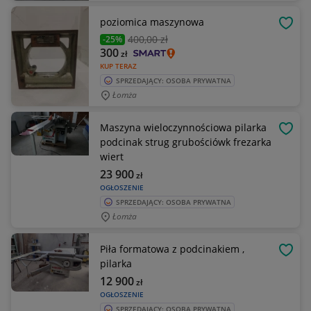
poziomica maszynowa
OBSE
400
,00 zł
-25%
300
zł
KUP TERAZ
SPRZEDAJĄCY: OSOBA PRYWATNA
Łomża
Maszyna wieloczynnościowa pilarka
OBSE
podcinak strug grubościówk frezarka
wiert
23 900
zł
OGŁOSZENIE
SPRZEDAJĄCY: OSOBA PRYWATNA
Łomża
Piła formatowa z podcinakiem ,
OBSE
pilarka
12 900
zł
OGŁOSZENIE
SPRZEDAJĄCY: OSOBA PRYWATNA