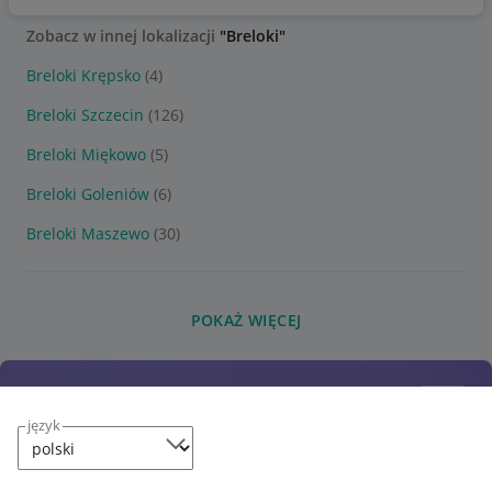
Zobacz w innej lokalizacji
"Breloki"
Breloki Krępsko
(4)
Breloki Szczecin
(126)
Breloki Miękowo
(5)
Breloki Goleniów
(6)
Breloki Maszewo
(30)
POKAŻ WIĘCEJ
język