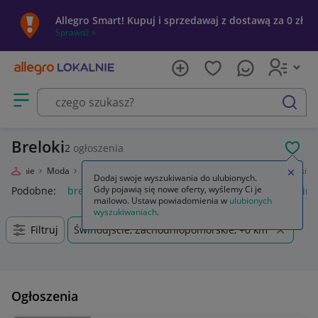
Allegro Smart! Kupuj i sprzedawaj z dostawą za 0 zł
Sprawdź »
Otwórz menu z kategoriami
szukaj
Breloki
2
ogłoszenia
POL
 Lokalnie
Moda
Odzież, Obuwie, Dodatki
Galanteria i dodatki
Breloki
Zamkn
Dodaj swoje wyszukiwania do ulubionych.
Gdy pojawią się nowe oferty, wyślemy Ci je
Podobne:
brelok
brelok do kluczy
brelok lego
brelok mine
mailowo. Ustaw powiadomienia w
ulubionych
wyszukiwaniach
.
Filtruj
Świnoujście, Zachodniopomorskie, +0 km
Ogłoszenia