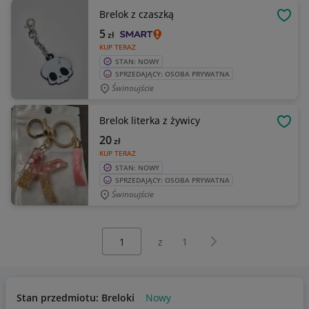
Brelok z czaszką
OBSE
5
zł
KUP TERAZ
STAN: NOWY
SPRZEDAJĄCY: OSOBA PRYWATNA
Świnoujście
Brelok literka z żywicy
OBSE
20
zł
KUP TERAZ
STAN: NOWY
SPRZEDAJĄCY: OSOBA PRYWATNA
Świnoujście
Wybierz stronę:
Następna strona
z
1
Stan przedmiotu: Breloki
Nowy