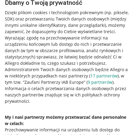
Dbamy o Twoją prywatność
Dzięki plikom cookies i technologiom pokrewnym
(np. piksele,
SDK)
oraz przetwarzaniu Twoich danych osobowych
(między
innymi unikalne identyfikatory, dane przeglądarki)
, możemy
zapewnić, że dopasujemy do Ciebie wyświetlane treści.
Wyrażając zgodę na przechowywanie informacji na
urządzeniu końcowym lub dostęp do nich i przetwarzanie
danych (w tym w obszarze profilowania, analiz rynkowych i
statystycznych) sprawiasz, że łatwiej będzie odnaleźć Ci w
Allegro dokładnie to, czego szukasz i potrzebujesz.
Administratorem Twoich danych osobowych będzie Allegro a
w niektórych przypadkach nasi partnerzy (
17
partnerów
), w
tym tzw. “Zaufani Partnerzy IAB Europe” (
9
partnerów
).
Przydatne informacje
Informacja o celach przetwarzania danych osobowych przez
naszych partnerów znajduje się w ich politykach ochrony
prywatności.
Jak to działa
Napisz do nas
My i nasi partnerzy możemy przetwarzać dane personalne
w celach:
Allegro Gadane dla sprzedających
Przechowywanie informacji na urządzeniu lub dostęp do
Allegro Gadane dla kupujących