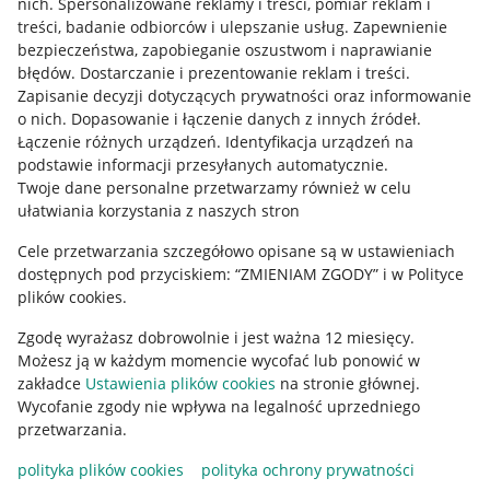
nich
.
Spersonalizowane reklamy i treści, pomiar reklam i
treści, badanie odbiorców i ulepszanie usług
.
Zapewnienie
Mapa miejscowości
bezpieczeństwa, zapobieganie oszustwom i naprawianie
błędów
.
Dostarczanie i prezentowanie reklam i treści
.
Informacje prawne
Zapisanie decyzji dotyczących prywatności oraz informowanie
o nich
.
Dopasowanie i łączenie danych z innych źródeł
.
Regulamin
Łączenie różnych urządzeń
.
Identyfikacja urządzeń na
podstawie informacji przesyłanych automatycznie
.
Polityka plików "cookies"
Twoje dane personalne przetwarzamy również w celu
ułatwiania korzystania z naszych stron
Ustawienia plików "cookies"
Cele przetwarzania szczegółowo opisane są w ustawieniach
Udostępnianie lokalizacji
dostępnych pod przyciskiem: “ZMIENIAM ZGODY” i w Polityce
Informacje dla Aktu o Usługach Cyfrowych
plików cookies.
Zgodę wyrażasz dobrowolnie i jest ważna 12 miesięcy.
Pobierz aplikację
Możesz ją w każdym momencie wycofać lub ponowić w
zakładce
Ustawienia plików cookies
na stronie głównej.
Wycofanie zgody nie wpływa na legalność uprzedniego
przetwarzania.
polityka plików cookies
polityka ochrony prywatności