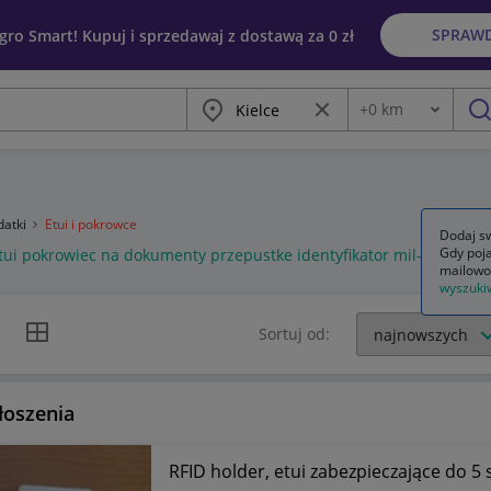
SPRAW
egro Smart! Kupuj i sprzedawaj z dostawą za 0 zł
Miasto
Wyczyść frazę
+
0
km
Odległość
szu
datki
Etui i pokrowce
Dodaj sw
Gdy poja
tui pokrowiec na dokumenty przepustke identyfikator mil-tec olive
mailowo
wyszuki
k listy
Widok siatki
Sortuj od:
łoszenia
RFID holder, etui zabezpieczające do 5 