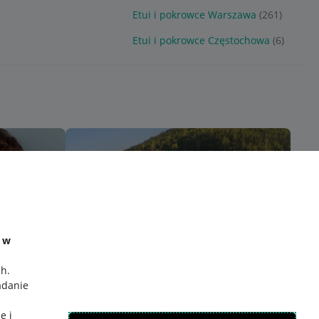
Etui i pokrowce Warszawa
(261)
Etui i pokrowce Częstochowa
(6)
e w
ch
.
adanie
e i