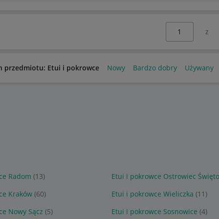
Wybierz stronę:
n przedmiotu: Etui i pokrowce
Nowy
Bardzo dobry
Używany
wce Radom
(13)
Etui i pokrowce Ostrowiec Święto
wce Kraków
(60)
Etui i pokrowce Wieliczka
(11)
wce Nowy Sącz
(5)
Etui i pokrowce Sosnowice
(4)