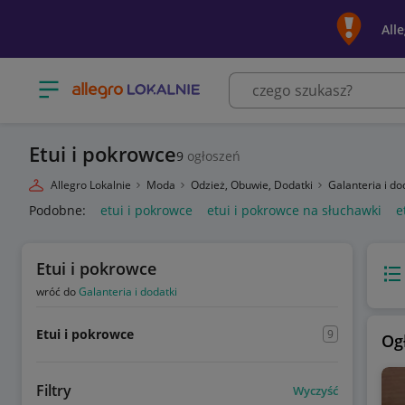
All
Otwórz menu z kategoriami
Etui i pokrowce
9
ogłoszeń
Allegro Lokalnie
Moda
Odzież, Obuwie, Dodatki
Galanteria i do
Podobne:
etui i pokrowce
etui i pokrowce na słuchawki
e
Etui i pokrowce
Wido
wróć do
Galanteria i dodatki
Etui i pokrowce
9
Og
Filtry
Wyczyść