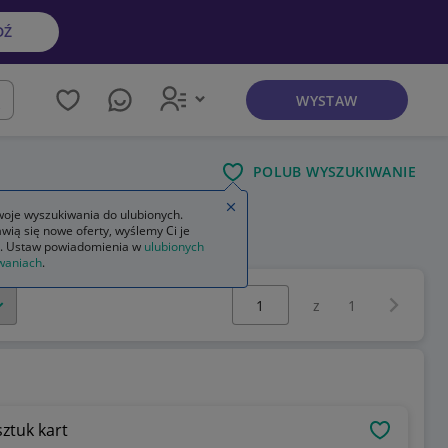
DŹ
WYSTAW
kaj
POLUB WYSZUKIWANIE
Zamknij wskazówkę
oje wyszukiwania do ulubionych.
wią się nowe oferty, wyślemy Ci je
. Ustaw powiadomienia w
ulubionych
waniach
.
Wybierz stronę:
Następna 
z
1
sztuk kart
OBSERWU