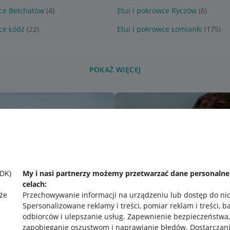
wce Bełchatów
(4)
Etui i pokrowce Ryczów
(6)
wce Łódź
(22)
Etui i pokrowce Łomianki
(175)
POKAŻ WIĘCEJ
SDK)
My i nasi partnerzy możemy przetwarzać dane personaln
celach:
że
Przechowywanie informacji na urządzeniu lub dostęp do ni
Spersonalizowane reklamy i treści, pomiar reklam i treści, b
odbiorców i ulepszanie usług
.
Zapewnienie bezpieczeństwa,
zapobieganie oszustwom i naprawianie błędów
.
Dostarczani