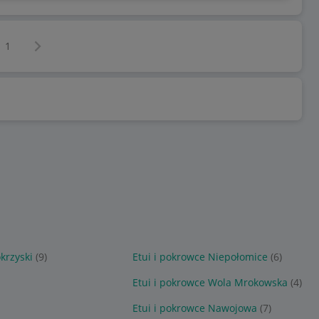
Następna strona
z
1
krzyski
(9)
Etui i pokrowce Niepołomice
(6)
Etui i pokrowce Wola Mrokowska
(4)
Etui i pokrowce Nawojowa
(7)