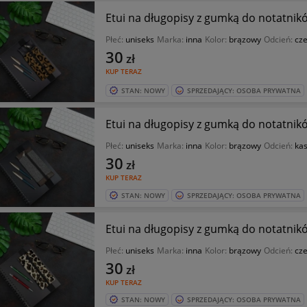
Etui na długopisy z gumką do notatnikó
Płeć:
uniseks
Marka:
inna
Kolor:
brązowy
Odcień:
cz
30
zł
KUP TERAZ
STAN: NOWY
SPRZEDAJĄCY: OSOBA PRYWATNA
Etui na długopisy z gumką do notatnikó
Płeć:
uniseks
Marka:
inna
Kolor:
brązowy
Odcień:
ka
30
zł
KUP TERAZ
STAN: NOWY
SPRZEDAJĄCY: OSOBA PRYWATNA
Etui na długopisy z gumką do notatnikó
Płeć:
uniseks
Marka:
inna
Kolor:
brązowy
Odcień:
cz
30
zł
KUP TERAZ
STAN: NOWY
SPRZEDAJĄCY: OSOBA PRYWATNA