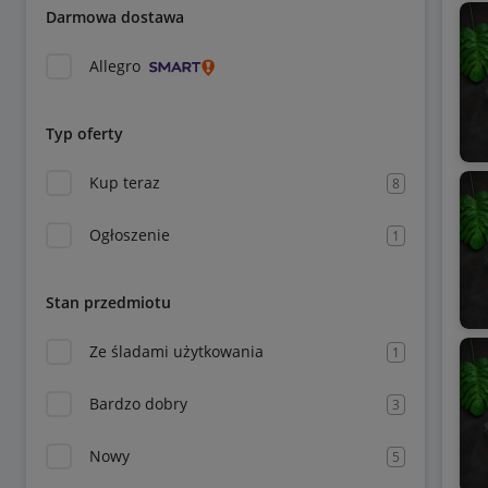
Darmowa dostawa
Allegro
Typ oferty
Kup teraz
8
Ogłoszenie
1
Stan przedmiotu
Ze śladami użytkowania
1
Bardzo dobry
3
Nowy
5