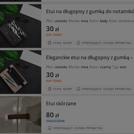
Etui na długopisy z gumką do notatnikó
Płeć:
uniseks
Marka:
inna
Kolor:
biały
Kolor dodatko
30
zł
KUP TERAZ
STAN: NOWY
SPRZEDAJĄCY: OSOBA PRYWATNA
Eleganckie etui na długopisy z gumką –
Płeć:
uniseks
Marka:
inna
Kolor:
czarny
Typ:
etui
30
zł
KUP TERAZ
STAN: NOWY
SPRZEDAJĄCY: OSOBA PRYWATNA
Etui skórzane
80
zł
OGŁOSZENIE
SPRZEDAJĄCY: OSOBA PRYWATNA