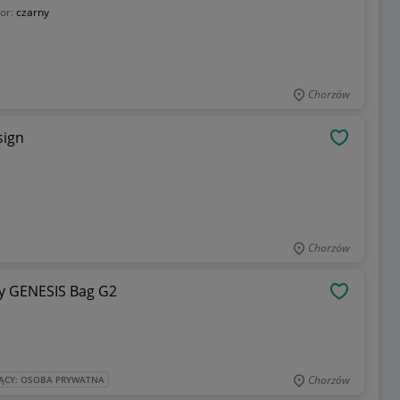
lor:
czarny
Chorzów
sign
OBSERWU
Chorzów
y GENESIS Bag G2
OBSERWU
Chorzów
ĄCY: OSOBA PRYWATNA