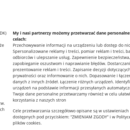
SDK)
My i nasi partnerzy możemy przetwarzać dane personaln
celach:
że
Przechowywanie informacji na urządzeniu lub dostęp do ni
Spersonalizowane reklamy i treści, pomiar reklam i treści, b
odbiorców i ulepszanie usług
.
Zapewnienie bezpieczeństwa,
zapobieganie oszustwom i naprawianie błędów
.
Dostarczani
prezentowanie reklam i treści
.
Zapisanie decyzji dotyczącyc
prywatności oraz informowanie o nich
.
Dopasowanie i łącze
danych z innych źródeł
.
Łączenie różnych urządzeń
.
Identyf
urządzeń na podstawie informacji przesyłanych automatycz
rawne
Pobierz aplikację
Twoje dane personalne przetwarzamy również w celu ułatw
korzystania z naszych stron
zw.
ach
Cele przetwarzania szczegółowo opisane są w ustawieniach
 "cookies"
dostępnych pod przyciskiem: “ZMIENIAM ZGODY” i w Polityc
plików cookies.
ów "cookies"