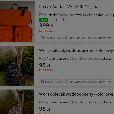
Plecak Adidas IVY PARK Originals
Płeć:
uniseks
Rodzaj:
sportowy
Marka:
adidas
Kolor:
599
,00 zł
-33%
399
zł
KUP TERAZ
STAN: NOWY
SPRZEDAJĄCY: OSOBA PRYWATNA
Worek plecak wodoodporny -kolorowy
Płeć:
Produkt uniseks
Materiał dominujący:
poliester
95
zł
KUP TERAZ
STAN: NOWY
SPRZEDAJĄCY: OSOBA PRYWATNA
Worek plecak wodoodporny -kolorowe
Płeć:
Produkt uniseks
Materiał dominujący:
poliester
95
zł