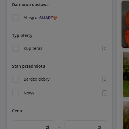
Darmowa dostawa
Allegro
Typ oferty
Kup teraz
7
Stan przedmiotu
Bardzo dobry
2
Nowy
5
Cena
zł
–
zł