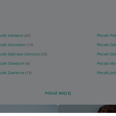
ecaki Katowice
(45)
Plecaki Pie
ecaki Sosnowiec
(10)
Plecaki Za
ecaki Dąbrowa Górnicza
(33)
Plecaki Gli
ecaki Oświęcim
(4)
Plecaki My
ecaki Zawiercie
(13)
Plecaki Jas
POKAŻ WIĘCEJ