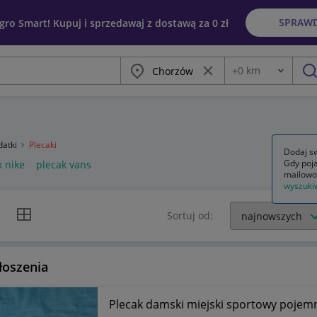
SPRAW
egro Smart! Kupuj i sprzedawaj z dostawą za 0 zł
Miasto
Wyczyść frazę
+
0
km
Odległość
szu
datki
Plecaki
Dodaj sw
Gdy poja
k nike
plecak vans
mailowo
wyszuki
k listy
Widok siatki
Sortuj od:
łoszenia
Plecak damski miejski sportowy pojem