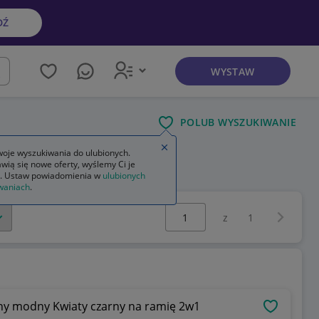
DŹ
WYSTAW
kaj
POLUB WYSZUKIWANIE
Zamknij wskazówkę
oje wyszukiwania do ulubionych.
wią się nowe oferty, wyślemy Ci je
. Ustaw powiadomienia w
ulubionych
waniach
.
Wybierz stronę:
Następna 
z
1
ny modny Kwiaty czarny na ramię 2w1
OBSERWU