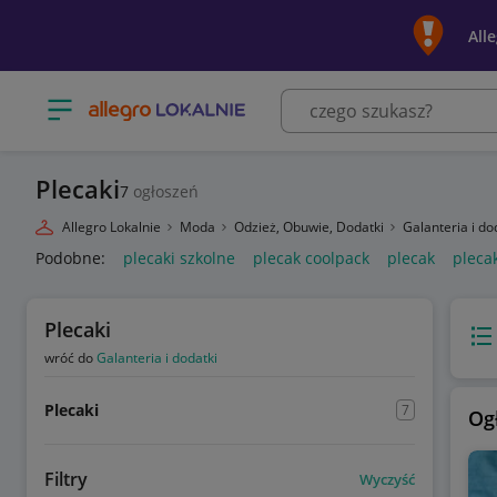
All
Otwórz menu z kategoriami
Plecaki
7
ogłoszeń
Allegro Lokalnie
Moda
Odzież, Obuwie, Dodatki
Galanteria i do
Podobne:
plecaki szkolne
plecak coolpack
plecak
pleca
Plecaki
Wido
wróć do
Galanteria i dodatki
Plecaki
7
Og
Filtry
Wyczyść