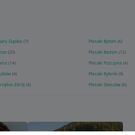
kary Śląskie
(7)
Plecaki Bytom
(6)
brze
(20)
Plecaki Będzin
(12)
wice
(14)
Plecaki Pszczyna
(4)
szków
(4)
Plecaki Rybnik
(9)
trzębie-Zdrój
(4)
Plecaki Skoczów
(6)