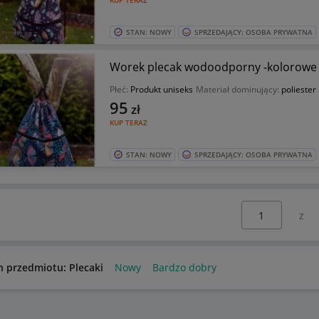
KUP TERAZ
STAN: NOWY
SPRZEDAJĄCY: OSOBA PRYWATNA
Worek plecak wodoodporny -kolorowe 
Płeć:
Produkt uniseks
Materiał dominujący:
poliester
95
zł
KUP TERAZ
STAN: NOWY
SPRZEDAJĄCY: OSOBA PRYWATNA
Wybierz stronę:
n przedmiotu: Plecaki
Nowy
Bardzo dobry