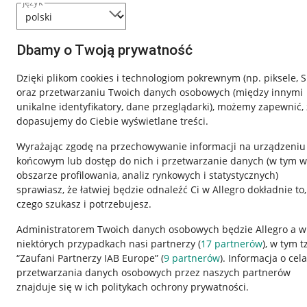
język
Dbamy o Twoją prywatność
Dzięki plikom cookies i technologiom pokrewnym
(np. piksele, 
oraz przetwarzaniu Twoich danych osobowych
(między innymi
unikalne identyfikatory, dane przeglądarki)
, możemy zapewnić, 
dopasujemy do Ciebie wyświetlane treści.
Wyrażając zgodę na przechowywanie informacji na urządzeniu
końcowym lub dostęp do nich i przetwarzanie danych (w tym w
obszarze profilowania, analiz rynkowych i statystycznych)
sprawiasz, że łatwiej będzie odnaleźć Ci w Allegro dokładnie to,
czego szukasz i potrzebujesz.
Przydatne informacje
Informacje p
Administratorem Twoich danych osobowych będzie Allegro a w
niektórych przypadkach nasi partnerzy (
17
partnerów
), w tym t
Jak to działa
Regulamin
“Zaufani Partnerzy IAB Europe” (
9
partnerów
). Informacja o cel
Napisz do nas
Polityka plików
przetwarzania danych osobowych przez naszych partnerów
znajduje się w ich politykach ochrony prywatności.
Allegro Gadane dla sprzedających
Ustawienia plik