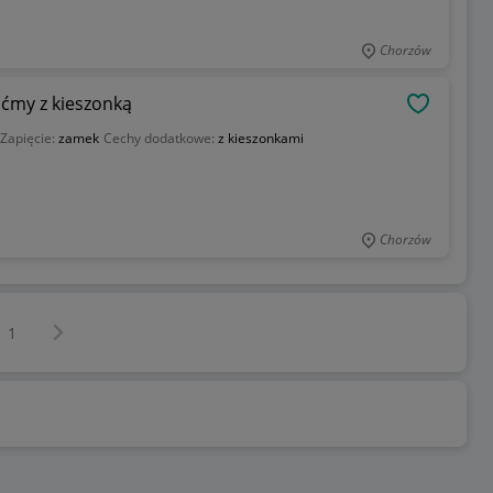
Chorzów
ćmy z kieszonką
OBSERWU
Zapięcie:
zamek
Cechy dodatkowe:
z kieszonkami
Chorzów
Następna strona
z
1