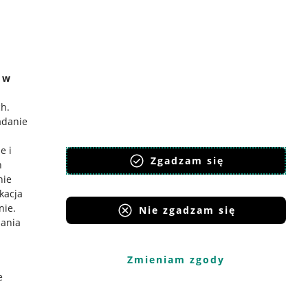
e w
ch
.
adanie
e i
Zgadzam się
h
nie
ikacja
nie
.
Nie zgadzam się
iania
Zmieniam zgody
e