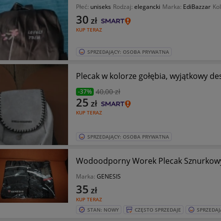
Płeć:
uniseks
Rodzaj:
elegancki
Marka:
EdiBazzar
Ko
30
zł
KUP TERAZ
SPRZEDAJĄCY: OSOBA PRYWATNA
Plecak w kolorze gołębia, wyjątkowy de
40
,00 zł
-37%
25
zł
KUP TERAZ
SPRZEDAJĄCY: OSOBA PRYWATNA
Wodoodporny Worek Plecak Sznurkow
Marka:
GENESIS
35
zł
KUP TERAZ
STAN: NOWY
CZĘSTO SPRZEDAJE
SPRZEDAJ