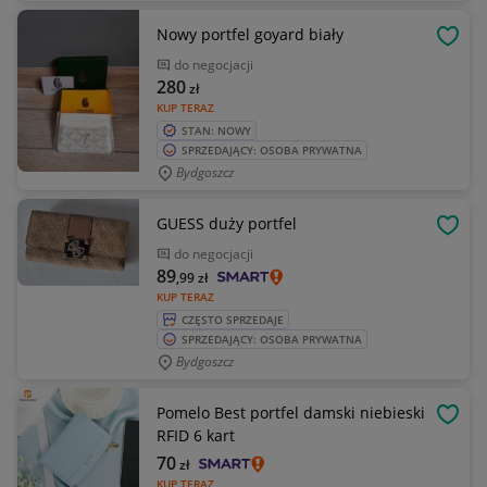
Nowy portfel goyard biały
OBSE
do negocjacji
280
zł
KUP TERAZ
STAN: NOWY
SPRZEDAJĄCY: OSOBA PRYWATNA
Bydgoszcz
GUESS duży portfel
OBSE
do negocjacji
89
,99
zł
KUP TERAZ
CZĘSTO SPRZEDAJE
SPRZEDAJĄCY: OSOBA PRYWATNA
Bydgoszcz
Pomelo Best portfel damski niebieski
OBSE
RFID 6 kart
70
zł
KUP TERAZ