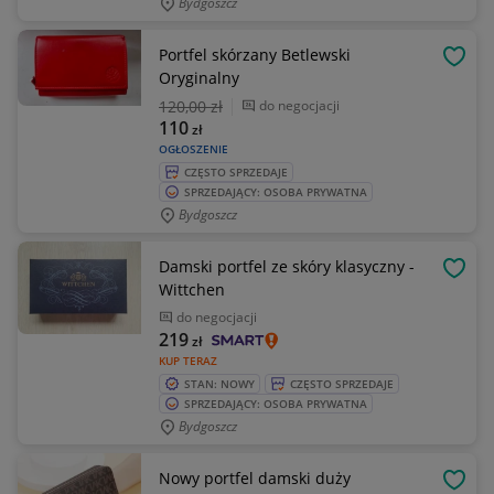
Bydgoszcz
Portfel skórzany Betlewski
OBSE
Oryginalny
120
,00 zł
do negocjacji
110
zł
OGŁOSZENIE
CZĘSTO SPRZEDAJE
SPRZEDAJĄCY: OSOBA PRYWATNA
Bydgoszcz
Damski portfel ze skóry klasyczny -
OBSE
Wittchen
do negocjacji
219
zł
KUP TERAZ
STAN: NOWY
CZĘSTO SPRZEDAJE
SPRZEDAJĄCY: OSOBA PRYWATNA
Bydgoszcz
Nowy portfel damski duży
OBSE