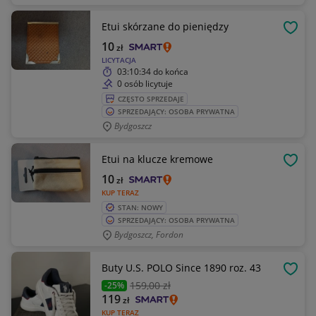
Etui skórzane do pieniędzy
OBSE
10
zł
LICYTACJA
03:10:34
do końca
0 osób licytuje
CZĘSTO SPRZEDAJE
SPRZEDAJĄCY: OSOBA PRYWATNA
Bydgoszcz
Etui na klucze kremowe
OBSE
10
zł
KUP TERAZ
STAN: NOWY
SPRZEDAJĄCY: OSOBA PRYWATNA
Bydgoszcz, Fordon
Buty U.S. POLO Since 1890 roz. 43
OBSE
159
,00 zł
-25%
119
zł
KUP TERAZ