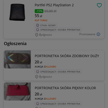
Portfel PS2 PlayStation 2
OBSE
65
,00 zł
-15%
55
zł
KUP TERAZ
STAN: NOWY
SPRZEDAJĄCY: OSOBA PRYWATNA
Promowane
Bydgoszcz
Ogłoszenia
PORTRONETKA SKÓRA ZDOBIONY DUŻY
20
zł
AUKCJA Z
ALLEGRO
SPRZEDAJĄCY: OSOBA PRYWATNA
Bydgoszcz
PORTRONETKA SKÓRA PIĘKNY KOLOR
20
zł
AUKCJA Z
ALLEGRO
SPRZEDAJĄCY: OSOBA PRYWATNA