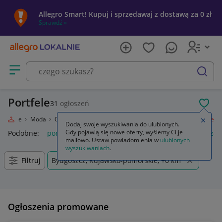
Allegro Smart! Kupuj i sprzedawaj z dostawą za 0 zł
Sprawdź »
Otwórz menu z kategoriami
szukaj
Portfele
31
ogłoszeń
POL
Lokalnie
Moda
Odzież, Obuwie, Dodatki
Galanteria i dodatki
Portfele
Zamkn
Dodaj swoje wyszukiwania do ulubionych.
Gdy pojawią się nowe oferty, wyślemy Ci je
Podobne:
portfele damskie skórzane
portfele męskie skórza
mailowo. Ustaw powiadomienia w
ulubionych
wyszukiwaniach
.
Filtruj
Bydgoszcz, Kujawsko-pomorskie, +0 km
Ogłoszenia promowane