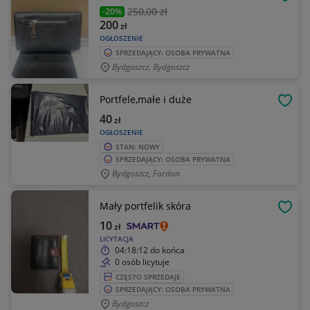
OBSE
250
,00 zł
-20%
200
zł
OGŁOSZENIE
SPRZEDAJĄCY: OSOBA PRYWATNA
Bydgoszcz, Bydgoszcz
Portfele,małe i duże
OBSE
40
zł
OGŁOSZENIE
STAN: NOWY
SPRZEDAJĄCY: OSOBA PRYWATNA
Bydgoszcz, Fordon
Mały portfelik skóra
OBSE
10
zł
LICYTACJA
04:18:12
do końca
0 osób licytuje
CZĘSTO SPRZEDAJE
SPRZEDAJĄCY: OSOBA PRYWATNA
Bydgoszcz