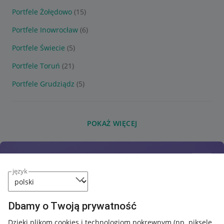
Portfele Żołędowo
(15)
Portfele Inowrocław
(6)
Portfele Świecie
(5)
Portfele Toruń
(21)
Portfele Grudziądz
(5)
POKAŻ WIĘCEJ
język
Dbamy o Twoją prywatność
Dzięki plikom cookies i technologiom pokrewnym
(np. piksele,