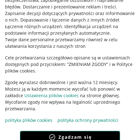
bezpieczeństwa, zapobieganie oszustwom i naprawianie
błędów
.
Dostarczanie i prezentowanie reklam i treści
.
Informacje prawne
Zapisanie decyzji dotyczących prywatności oraz informowanie
o nich
.
Dopasowanie i łączenie danych z innych źródeł
.
Regulamin
Łączenie różnych urządzeń
.
Identyfikacja urządzeń na
podstawie informacji przesyłanych automatycznie
.
Polityka plików "cookies"
Twoje dane personalne przetwarzamy również w celu
ułatwiania korzystania z naszych stron
Ustawienia plików "cookies"
Cele przetwarzania szczegółowo opisane są w ustawieniach
Udostępnianie lokalizacji
dostępnych pod przyciskiem: “ZMIENIAM ZGODY” i w Polityce
Informacje dla Aktu o Usługach Cyfrowych
plików cookies.
Zgodę wyrażasz dobrowolnie i jest ważna 12 miesięcy.
Pobierz aplikację
Możesz ją w każdym momencie wycofać lub ponowić w
zakładce
Ustawienia plików cookies
na stronie głównej.
Wycofanie zgody nie wpływa na legalność uprzedniego
przetwarzania.
polityka plików cookies
polityka ochrony prywatności
Zgadzam się