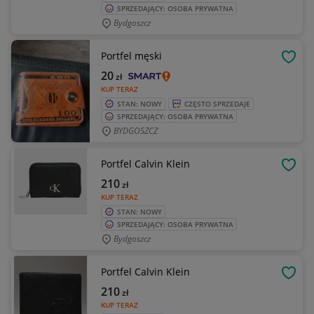
SPRZEDAJĄCY: OSOBA PRYWATNA
Bydgoszcz
Portfel męski
OBSE
20
zł
KUP TERAZ
STAN: NOWY
CZĘSTO SPRZEDAJE
SPRZEDAJĄCY: OSOBA PRYWATNA
BYDGOSZCZ
Portfel Calvin Klein
OBSE
210
zł
KUP TERAZ
STAN: NOWY
SPRZEDAJĄCY: OSOBA PRYWATNA
Bydgoszcz
Portfel Calvin Klein
OBSE
210
zł
KUP TERAZ