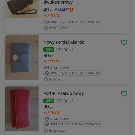
dwukomorowy
49
zł
KUP TERAZ
SPRZEDAJĄCY: OSOBA PRYWATNA
BYDGOSZCZ
Nowy Portfel Akardo
OBSE
120
,00 zł
-33%
80
zł
KUP TERAZ
STAN: NOWY
SPRZEDAJĄCY: OSOBA PRYWATNA
Bydgoszcz
Portfel Akardo nowy
OBSE
150
,00 zł
-40%
90
zł
KUP TERAZ
STAN: NOWY
SPRZEDAJĄCY: OSOBA PRYWATNA
Bydgoszcz