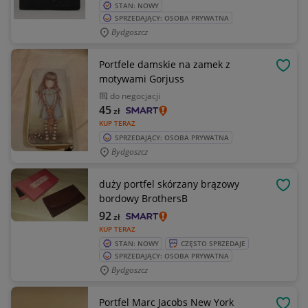
STAN: NOWY
SPRZEDAJĄCY: OSOBA PRYWATNA
Bydgoszcz
Portfele damskie na zamek z
OBSE
motywami Gorjuss
do negocjacji
45
zł
KUP TERAZ
SPRZEDAJĄCY: OSOBA PRYWATNA
Bydgoszcz
duży portfel skórzany brązowy
OBSE
bordowy BrothersB
92
zł
KUP TERAZ
STAN: NOWY
CZĘSTO SPRZEDAJE
SPRZEDAJĄCY: OSOBA PRYWATNA
Bydgoszcz
Portfel Marc Jacobs New York