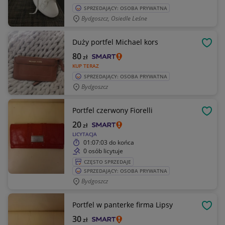
SPRZEDAJĄCY: OSOBA PRYWATNA
Bydgoszcz, Osiedle Leśne
Duży portfel Michael kors
OBSE
80
zł
KUP TERAZ
SPRZEDAJĄCY: OSOBA PRYWATNA
Bydgoszcz
Portfel czerwony Fiorelli
OBSE
20
zł
LICYTACJA
01:07:03
do końca
0 osób licytuje
CZĘSTO SPRZEDAJE
SPRZEDAJĄCY: OSOBA PRYWATNA
Bydgoszcz
Portfel w panterke firma Lipsy
OBSE
30
zł