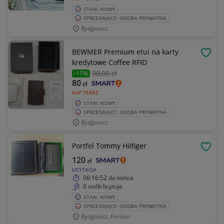
STAN: NOWY
SPRZEDAJĄCY: OSOBA PRYWATNA
Bydgoszcz
BEWMER Premium etui na karty
OBSE
kredytowe Coffee RFID
90
,00 zł
-11%
80
zł
KUP TERAZ
STAN: NOWY
SPRZEDAJĄCY: OSOBA PRYWATNA
Bydgoszcz
Portfel Tommy Hilfiger
OBSE
120
zł
LICYTACJA
06:16:52
do końca
0 osób licytuje
STAN: NOWY
SPRZEDAJĄCY: OSOBA PRYWATNA
Bydgoszcz, Fordon