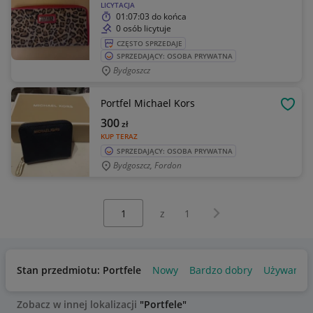
LICYTACJA
01:07:03
do końca
0 osób licytuje
CZĘSTO SPRZEDAJE
SPRZEDAJĄCY: OSOBA PRYWATNA
Bydgoszcz
Portfel Michael Kors
OBSE
300
zł
KUP TERAZ
SPRZEDAJĄCY: OSOBA PRYWATNA
Bydgoszcz, Fordon
Wybierz stronę:
Następna strona
z
1
Stan przedmiotu: Portfele
Nowy
Bardzo dobry
Używany
Zobacz w innej lokalizacji
"Portfele"