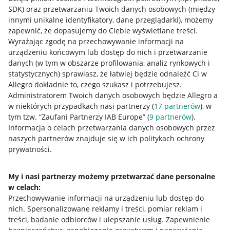
SDK)
oraz przetwarzaniu Twoich danych osobowych
(między
innymi unikalne identyfikatory, dane przeglądarki)
, możemy
zapewnić, że dopasujemy do Ciebie wyświetlane treści.
Wyrażając zgodę na przechowywanie informacji na
urządzeniu końcowym lub dostęp do nich i przetwarzanie
danych (w tym w obszarze profilowania, analiz rynkowych i
statystycznych) sprawiasz, że łatwiej będzie odnaleźć Ci w
Allegro dokładnie to, czego szukasz i potrzebujesz.
Administratorem Twoich danych osobowych będzie Allegro a
w niektórych przypadkach nasi partnerzy (
17
partnerów
), w
tym tzw. “Zaufani Partnerzy IAB Europe” (
9
partnerów
).
Przydatne informacje
Informacja o celach przetwarzania danych osobowych przez
naszych partnerów znajduje się w ich politykach ochrony
prywatności.
Jak to działa
Napisz do nas
My i nasi partnerzy możemy przetwarzać dane personalne
w celach:
Allegro Gadane dla sprzedających
Przechowywanie informacji na urządzeniu lub dostęp do
Allegro Gadane dla kupujących
nich
.
Spersonalizowane reklamy i treści, pomiar reklam i
treści, badanie odbiorców i ulepszanie usług
.
Zapewnienie
Mapa miejscowości