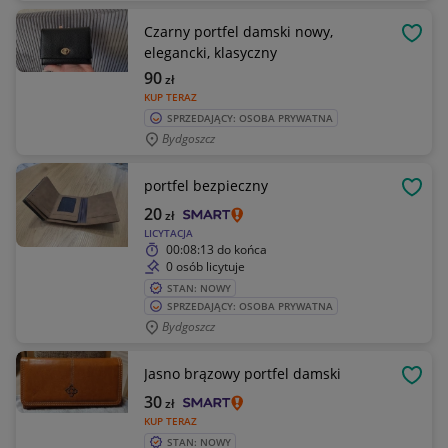
Czarny portfel damski nowy,
OBSE
elegancki, klasyczny
90
zł
KUP TERAZ
SPRZEDAJĄCY: OSOBA PRYWATNA
Bydgoszcz
portfel bezpieczny
OBSE
20
zł
LICYTACJA
00:08:13
do końca
0 osób licytuje
STAN: NOWY
SPRZEDAJĄCY: OSOBA PRYWATNA
Bydgoszcz
Jasno brązowy portfel damski
OBSE
30
zł
KUP TERAZ
STAN: NOWY