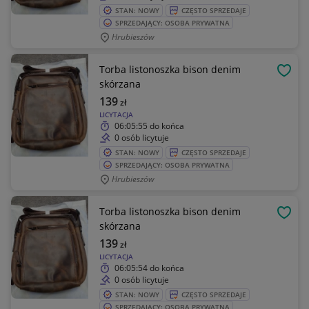
STAN: NOWY
CZĘSTO SPRZEDAJE
SPRZEDAJĄCY: OSOBA PRYWATNA
Hrubieszów
Torba listonoszka bison denim
OBSE
skórzana
139
zł
LICYTACJA
06:05:55
do końca
0 osób licytuje
STAN: NOWY
CZĘSTO SPRZEDAJE
SPRZEDAJĄCY: OSOBA PRYWATNA
Hrubieszów
Torba listonoszka bison denim
OBSE
skórzana
139
zł
LICYTACJA
06:05:54
do końca
0 osób licytuje
STAN: NOWY
CZĘSTO SPRZEDAJE
SPRZEDAJĄCY: OSOBA PRYWATNA