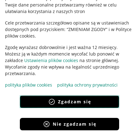
Polityka plików "cookies"
Twoje dane personalne przetwarzamy również w celu
ułatwiania korzystania z naszych stron
Ustawienia plików "cookies"
Cele przetwarzania szczegółowo opisane są w ustawieniach
Udostępnianie lokalizacji
dostępnych pod przyciskiem: “ZMIENIAM ZGODY” i w Polityce
Informacje dla Aktu o Usługach Cyfrowych
plików cookies.
Zgodę wyrażasz dobrowolnie i jest ważna 12 miesięcy.
Pobierz aplikację
Możesz ją w każdym momencie wycofać lub ponowić w
zakładce
Ustawienia plików cookies
na stronie głównej.
Wycofanie zgody nie wpływa na legalność uprzedniego
przetwarzania.
polityka plików cookies
polityka ochrony prywatności
Zgadzam się
Nie zgadzam się
Korzystanie z serwisu oznacza akceptację
regulaminu
.