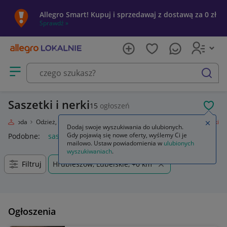
Allegro Smart! Kupuj i sprzedawaj z dostawą za 0 zł
Sprawdź »
Otwórz menu z kategoriami
szukaj
Saszetki i nerki
15
ogłoszeń
POL
e
Moda
Odzież, Obuwie, Dodatki
Galanteria i dodatki
Saszetki i nerki
Zamkn
Dodaj swoje wyszukiwania do ulubionych.
Gdy pojawią się nowe oferty, wyślemy Ci je
Podobne:
saszetki i nerki
mailowo. Ustaw powiadomienia w
ulubionych
wyszukiwaniach
.
Filtruj
Hrubieszów, Lubelskie, +0 km
Ogłoszenia