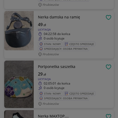
Hrubieszów
Nerka damska na ramię
OBSE
49
zł
LICYTACJA
04:22:58
do końca
0 osób licytuje
STAN: NOWY
CZĘSTO SPRZEDAJE
SPRZEDAJĄCY: OSOBA PRYWATNA
Hrubieszów
Portponetka saszetka
OBSE
29
zł
LICYTACJA
02:05:01
do końca
0 osób licytuje
STAN: NOWY
CZĘSTO SPRZEDAJE
SPRZEDAJĄCY: OSOBA PRYWATNA
Hrubieszów
Nerka MAXTOP....