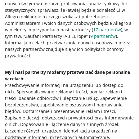
danych (w tym w obszarze profilowania, analiz rynkowych i
statystycznych) sprawiasz, że łatwiej będzie odnaleźć Ci w
Allegro dokładnie to, czego szukasz i potrzebujesz.
Administratorem Twoich danych osobowych będzie Allegro a
w niektórych przypadkach nasi partnerzy (
17
partnerów
), w
tym tzw. “Zaufani Partnerzy IAB Europe” (
9
partnerów
).
Przydatne informacje
Informacja o celach przetwarzania danych osobowych przez
naszych partnerów znajduje się w ich politykach ochrony
prywatności.
Jak to działa
Napisz do nas
My i nasi partnerzy możemy przetwarzać dane personalne
w celach:
Allegro Gadane dla sprzedających
Przechowywanie informacji na urządzeniu lub dostęp do
Allegro Gadane dla kupujących
nich
.
Spersonalizowane reklamy i treści, pomiar reklam i
treści, badanie odbiorców i ulepszanie usług
.
Zapewnienie
Mapa miejscowości
bezpieczeństwa, zapobieganie oszustwom i naprawianie
błędów
.
Dostarczanie i prezentowanie reklam i treści
.
Informacje prawne
Zapisanie decyzji dotyczących prywatności oraz informowanie
o nich
.
Dopasowanie i łączenie danych z innych źródeł
.
Regulamin
Łączenie różnych urządzeń
.
Identyfikacja urządzeń na
podstawie informacji przesyłanych automatycznie
.