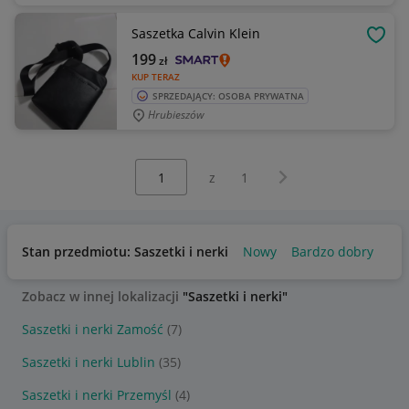
Saszetka Calvin Klein
OBSE
199
zł
KUP TERAZ
SPRZEDAJĄCY: OSOBA PRYWATNA
Hrubieszów
Wybierz stronę:
Następna strona
z
1
Stan przedmiotu: Saszetki i nerki
Nowy
Bardzo dobry
Zobacz w innej lokalizacji
"Saszetki i nerki"
Saszetki i nerki Zamość
(7)
Saszetki i nerki Lublin
(35)
Saszetki i nerki Przemyśl
(4)