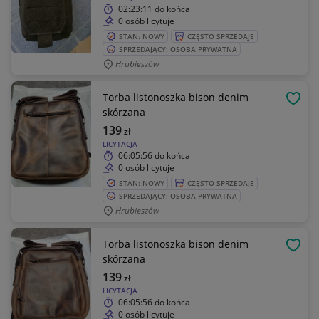
02:23:11
do końca
0 osób licytuje
STAN: NOWY
CZĘSTO SPRZEDAJE
SPRZEDAJĄCY: OSOBA PRYWATNA
Hrubieszów
Torba listonoszka bison denim
OBSE
skórzana
139
zł
LICYTACJA
06:05:56
do końca
0 osób licytuje
STAN: NOWY
CZĘSTO SPRZEDAJE
SPRZEDAJĄCY: OSOBA PRYWATNA
Hrubieszów
Torba listonoszka bison denim
OBSE
skórzana
139
zł
LICYTACJA
06:05:56
do końca
0 osób licytuje