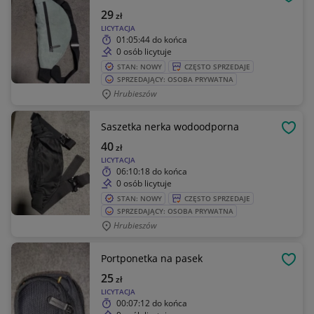
OBSE
29
zł
LICYTACJA
01:05:44
do końca
0 osób licytuje
STAN: NOWY
CZĘSTO SPRZEDAJE
SPRZEDAJĄCY: OSOBA PRYWATNA
Hrubieszów
Saszetka nerka wodoodporna
OBSE
40
zł
LICYTACJA
06:10:18
do końca
0 osób licytuje
STAN: NOWY
CZĘSTO SPRZEDAJE
SPRZEDAJĄCY: OSOBA PRYWATNA
Hrubieszów
Portponetka na pasek
OBSE
25
zł
LICYTACJA
00:07:12
do końca