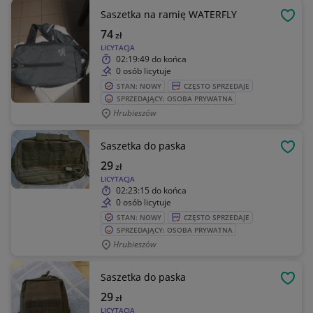
Saszetka na ramię WATERFLY
OBSE
74
zł
LICYTACJA
02:19:49
do końca
0 osób licytuje
STAN: NOWY
CZĘSTO SPRZEDAJE
SPRZEDAJĄCY: OSOBA PRYWATNA
Hrubieszów
Saszetka do paska
OBSE
29
zł
LICYTACJA
02:23:15
do końca
0 osób licytuje
STAN: NOWY
CZĘSTO SPRZEDAJE
SPRZEDAJĄCY: OSOBA PRYWATNA
Hrubieszów
Saszetka do paska
OBSE
29
zł
LICYTACJA