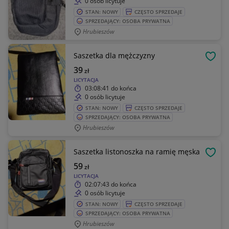
0 osób licytuje
STAN: NOWY
CZĘSTO SPRZEDAJE
SPRZEDAJĄCY: OSOBA PRYWATNA
Hrubieszów
Saszetka dla mężczyzny
OBSE
39
zł
LICYTACJA
03:08:41
do końca
0 osób licytuje
STAN: NOWY
CZĘSTO SPRZEDAJE
SPRZEDAJĄCY: OSOBA PRYWATNA
Hrubieszów
Saszetka listonoszka na ramię męska
OBSE
59
zł
LICYTACJA
02:07:43
do końca
0 osób licytuje
STAN: NOWY
CZĘSTO SPRZEDAJE
SPRZEDAJĄCY: OSOBA PRYWATNA
Hrubieszów