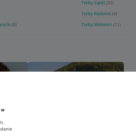
Torby Ząbki
(32)
Torby Radonie
(4)
iecki
(8)
Torby Wołomin
(11)
e w
ch
.
adanie