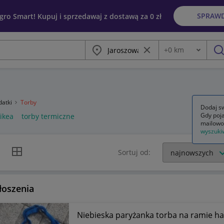
SPRAW
egro Smart! Kupuj i sprzedawaj z dostawą za 0 zł
Miasto
Wyczyść frazę
+
0
km
Odległość
szu
datki
Torby
Dodaj sw
Gdy poja
 ikea
torby termiczne
mailowo
wyszuki
k listy
Widok siatki
Sortuj od:
łoszenia
Niebieska paryżanka torba na ramie h