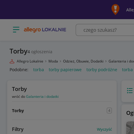
All
Otwórz menu z kategoriami
Torby
4
ogłoszenia
Allegro Lokalnie
Moda
Odzież, Obuwie, Dodatki
Galanteria i do
Podobne:
torba
torby papierowe
torby podróżne
torba
Torby
Wido
wróć do
Galanteria i dodatki
Torby
4
Og
Filtry
Wyczyść