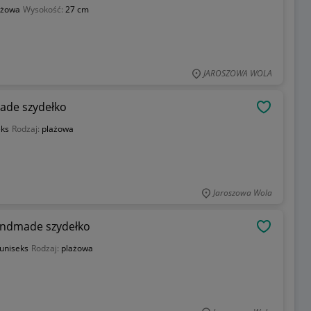
ażowa
Wysokość:
27 cm
JAROSZOWA WOLA
ade szydełko
OBSERWU
eks
Rodzaj:
plażowa
Jaroszowa Wola
andmade szydełko
OBSERWU
uniseks
Rodzaj:
plażowa