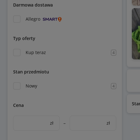
Darmowa dostawa
Allegro
Typ oferty
Kup teraz
4
Stan przedmiotu
Nowy
4
Sta
Cena
zł
–
zł