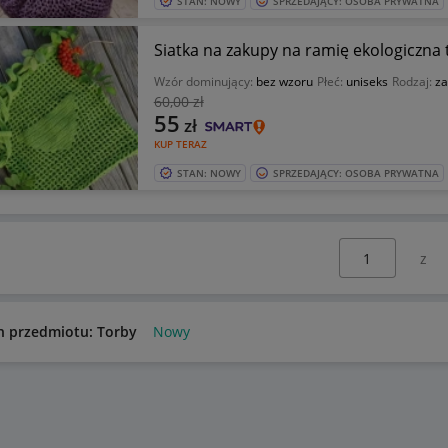
STAN: NOWY
SPRZEDAJĄCY: OSOBA PRYWATNA
Siatka na zakupy na ramię ekologiczna
Wzór dominujący:
bez wzoru
Płeć:
uniseks
Rodzaj:
z
60
,00 zł
55
zł
KUP TERAZ
STAN: NOWY
SPRZEDAJĄCY: OSOBA PRYWATNA
Wybierz stronę:
n przedmiotu: Torby
Nowy