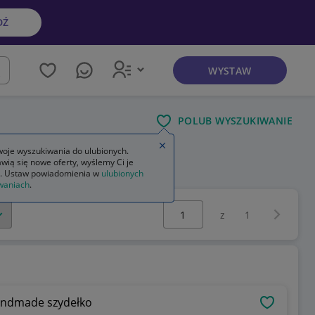
DŹ
WYSTAW
kaj
POLUB WYSZUKIWANIE
Zamknij wskazówkę
oje wyszukiwania do ulubionych.
wią się nowe oferty, wyślemy Ci je
. Ustaw powiadomienia w
ulubionych
waniach
.
Wybierz stronę:
Następna 
z
1
andmade szydełko
OBSERWU