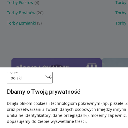
Torby Piastów
(4)
Torby
Torby Brwinów
(20)
Torby 
Torby Łomianki
(9)
Torby 
język
Dbamy o Twoją prywatność
Dzięki plikom cookies i technologiom pokrewnym
(np. piksele, 
oraz przetwarzaniu Twoich danych osobowych
(między innymi
unikalne identyfikatory, dane przeglądarki)
, możemy zapewnić, 
dopasujemy do Ciebie wyświetlane treści.