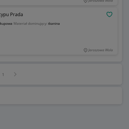
Jaroszowa Wola
 typu Prada
OBSERWU
akupowa
Materiał dominujący:
tkanina
Jaroszowa Wola
Następna strona
z
1