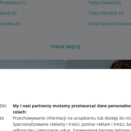
 Pruszków
(11)
Torby Otwock
(5)
Marki
(5)
Torby Ostrybór
(4)
Kobyłka
(5)
Torby Grodzisk Mazow
POKAŻ WIĘCEJ
SDK)
My i nasi partnerzy możemy przetwarzać dane personaln
celach:
że
Przechowywanie informacji na urządzeniu lub dostęp do ni
Spersonalizowane reklamy i treści, pomiar reklam i treści, b
odbiorców i ulepszanie usług
.
Zapewnienie bezpieczeństwa,