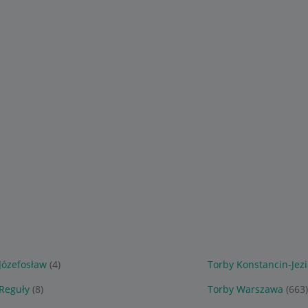
Józefosław
(4)
Torby Konstancin-Jez
Reguły
(8)
Torby Warszawa
(663)