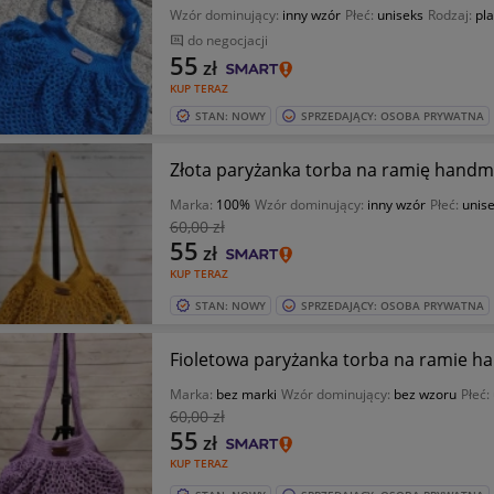
Wzór dominujący:
inny wzór
Płeć:
uniseks
Rodzaj:
pl
do negocjacji
55
zł
KUP TERAZ
STAN: NOWY
SPRZEDAJĄCY: OSOBA PRYWATNA
Złota paryżanka torba na ramię handm
Marka:
100%
Wzór dominujący:
inny wzór
Płeć:
unis
60
,00 zł
55
zł
KUP TERAZ
STAN: NOWY
SPRZEDAJĄCY: OSOBA PRYWATNA
Fioletowa paryżanka torba na ramie h
Marka:
bez marki
Wzór dominujący:
bez wzoru
Płeć:
60
,00 zł
55
zł
KUP TERAZ