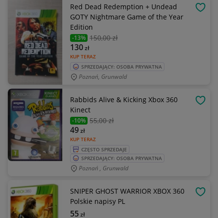
Red Dead Redemption + Undead
OBSE
GOTY Nightmare Game of the Year
Edition
150
,00 zł
-13%
130
zł
KUP TERAZ
SPRZEDAJĄCY: OSOBA PRYWATNA
Poznań, Grunwald
Rabbids Alive & Kicking Xbox 360
OBSE
Kinect
55
,00 zł
-10%
49
zł
KUP TERAZ
CZĘSTO SPRZEDAJE
SPRZEDAJĄCY: OSOBA PRYWATNA
Poznań , Grunwald
SNIPER GHOST WARRIOR XBOX 360
OBSE
Polskie napisy PL
55
zł