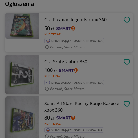
Ogłoszenia
Gra Rayman legends xbox 360
OBSE
50
zł
KUP TERAZ
SPRZEDAJĄCY: OSOBA PRYWATNA
Poznań, Stare Miasto
Gra Skate 2 xbox 360
OBSE
100
zł
KUP TERAZ
SPRZEDAJĄCY: OSOBA PRYWATNA
Poznań, Stare Miasto
Sonic All Stars Racing Banjo-Kazooie
OBSE
xbox 360
80
zł
KUP TERAZ
SPRZEDAJĄCY: OSOBA PRYWATNA
Poznań, Stare Miasto