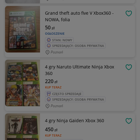
Grand theft auto five V Xbox360 -
OBSE
NOWA, folia
50
zł
OGŁOSZENIE
STAN: NOWY
SPRZEDAJĄCY: OSOBA PRYWATNA
Poznań
4 gry Naruto Ultimate Ninja Xbox
OBSE
360
220
zł
KUP TERAZ
CZĘSTO SPRZEDAJE
SPRZEDAJĄCY: OSOBA PRYWATNA
Poznań
4 gry Ninja Gaiden Xbox 360
OBSE
450
zł
KUP TERAZ