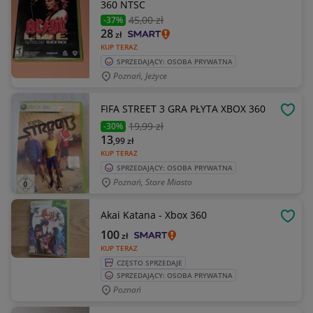
360 NTSC
45
,00 zł
-37%
28
zł
KUP TERAZ
SPRZEDAJĄCY: OSOBA PRYWATNA
Poznań, Jeżyce
FIFA STREET 3 GRA PŁYTA XBOX 360
OBSE
19
,99 zł
-30%
13
,99
zł
KUP TERAZ
SPRZEDAJĄCY: OSOBA PRYWATNA
Poznań, Stare Miasto
Akai Katana - Xbox 360
OBSE
100
zł
KUP TERAZ
CZĘSTO SPRZEDAJE
SPRZEDAJĄCY: OSOBA PRYWATNA
Poznań