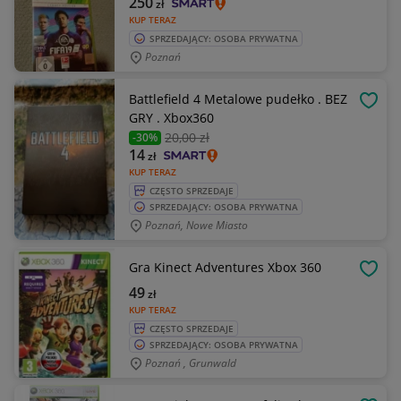
250
zł
KUP TERAZ
SPRZEDAJĄCY: OSOBA PRYWATNA
Poznań
Battlefield 4 Metalowe pudełko . BEZ
OBSE
GRY . Xbox360
20
,00 zł
-30%
14
zł
KUP TERAZ
CZĘSTO SPRZEDAJE
SPRZEDAJĄCY: OSOBA PRYWATNA
Poznań, Nowe Miasto
Gra Kinect Adventures Xbox 360
OBSE
49
zł
KUP TERAZ
CZĘSTO SPRZEDAJE
SPRZEDAJĄCY: OSOBA PRYWATNA
Poznań , Grunwald