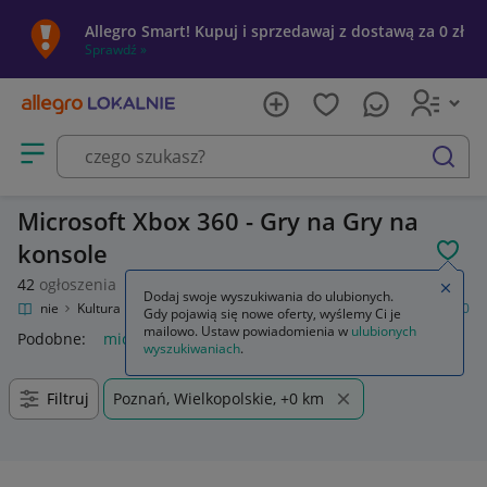
Allegro Smart! Kupuj i sprzedawaj z dostawą za 0 zł
Sprawdź »
Otwórz menu z kategoriami
szukaj
Microsoft Xbox 360 - Gry na Gry na
konsole
POL
42
ogłoszenia
Zamkn
Dodaj swoje wyszukiwania do ulubionych.
o Lokalnie
Kultura i rozrywka
Gry
Gry na konsole
Microsoft Xbox 360
Gdy pojawią się nowe oferty, wyślemy Ci je
mailowo. Ustaw powiadomienia w
ulubionych
Podobne:
microsoft xbox 360
wyszukiwaniach
.
Filtruj
Poznań, Wielkopolskie, +0 km