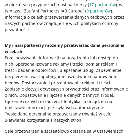
w niektórych przypadkach nasi partnerzy (
17
partnerów
), w
tym tzw. “Zaufani Partnerzy IAB Europe” (
9
partnerów
).
Przydatne informacje
Informacja o celach przetwarzania danych osobowych przez
naszych partnerów znajduje się w ich politykach ochrony
prywatności.
Jak to działa
Napisz do nas
My i nasi partnerzy możemy przetwarzać dane personalne
w celach:
Allegro Gadane dla sprzedających
Przechowywanie informacji na urządzeniu lub dostęp do
Allegro Gadane dla kupujących
nich
.
Spersonalizowane reklamy i treści, pomiar reklam i
treści, badanie odbiorców i ulepszanie usług
.
Zapewnienie
Mapa miejscowości
bezpieczeństwa, zapobieganie oszustwom i naprawianie
błędów
.
Dostarczanie i prezentowanie reklam i treści
.
Informacje prawne
Zapisanie decyzji dotyczących prywatności oraz informowanie
o nich
.
Dopasowanie i łączenie danych z innych źródeł
.
Regulamin
Łączenie różnych urządzeń
.
Identyfikacja urządzeń na
podstawie informacji przesyłanych automatycznie
.
Polityka plików "cookies"
Twoje dane personalne przetwarzamy również w celu
ułatwiania korzystania z naszych stron
Ustawienia plików "cookies"
Cele przetwarzania szczegółowo opisane są w ustawieniach
Udostępnianie lokalizacji