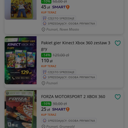
50
,00 zł
-10%
45
zł
KUP TERAZ
CZĘSTO SPRZEDAJE
SPRZEDAJĄCY: OSOBA PRYWATNA
Poznań, Nowe Miasto
Pakiet gier Kinect Xbox 360 zestaw 3
OBSE
gry
129
,00 zł
-14%
110
zł
KUP TERAZ
CZĘSTO SPRZEDAJE
SPRZEDAJĄCY: OSOBA PRYWATNA
Poznań
FORZA MOTORSPORT 2 XBOX 360
OBSE
30
,00 zł
-16%
25
zł
KUP TERAZ
SPRZEDAJĄCY: OSOBA PRYWATNA
Poznań, Grunwald