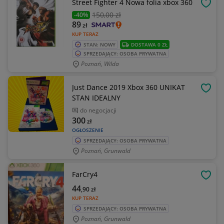
Street Fighter 4 Nowa folia xbox 360
OBSE
150
,00 zł
-40%
89
zł
KUP TERAZ
STAN: NOWY
DOSTAWA 0 ZŁ
SPRZEDAJĄCY: OSOBA PRYWATNA
Poznań, Wilda
Just Dance 2019 Xbox 360 UNIKAT
OBSE
STAN IDEALNY
do negocjacji
300
zł
OGŁOSZENIE
SPRZEDAJĄCY: OSOBA PRYWATNA
Poznań, Grunwald
FarCry4
OBSE
44
,90
zł
KUP TERAZ
SPRZEDAJĄCY: OSOBA PRYWATNA
Poznań, Grunwald