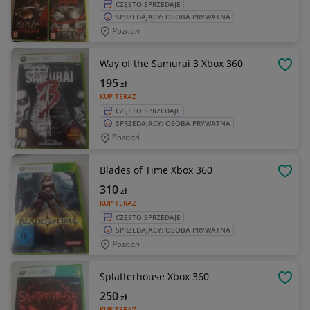
CZĘSTO SPRZEDAJE
SPRZEDAJĄCY: OSOBA PRYWATNA
Poznań
Way of the Samurai 3 Xbox 360
OBSE
195
zł
KUP TERAZ
CZĘSTO SPRZEDAJE
SPRZEDAJĄCY: OSOBA PRYWATNA
Poznań
Blades of Time Xbox 360
OBSE
310
zł
KUP TERAZ
CZĘSTO SPRZEDAJE
SPRZEDAJĄCY: OSOBA PRYWATNA
Poznań
Splatterhouse Xbox 360
OBSE
250
zł
KUP TERAZ