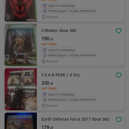
CZĘSTO SPRZEDAJE
SPRZEDAJĄCY: OSOBA PRYWATNA
Poznań
X Blades Xbox 360
OBSE
190
zł
KUP TERAZ
CZĘSTO SPRZEDAJE
SPRZEDAJĄCY: OSOBA PRYWATNA
Poznań
F.E.A.R FEAR | 4 Gry
OBSE
330
zł
KUP TERAZ
CZĘSTO SPRZEDAJE
SPRZEDAJĄCY: OSOBA PRYWATNA
Poznań
Earth Defense Force 2017 Xbox 360
OBSE
179
zł