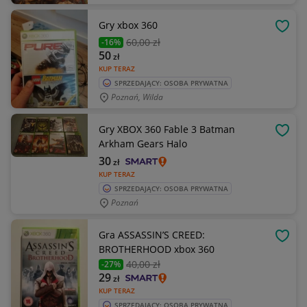
Gry xbox 360
OBSE
60
,00 zł
-16%
50
zł
KUP TERAZ
SPRZEDAJĄCY: OSOBA PRYWATNA
Poznań, Wilda
Gry XBOX 360 Fable 3 Batman
OBSE
Arkham Gears Halo
30
zł
KUP TERAZ
SPRZEDAJĄCY: OSOBA PRYWATNA
Poznań
Gra ASSASSIN’S CREED:
OBSE
BROTHERHOOD xbox 360
40
,00 zł
-27%
29
zł
KUP TERAZ
SPRZEDAJĄCY: OSOBA PRYWATNA