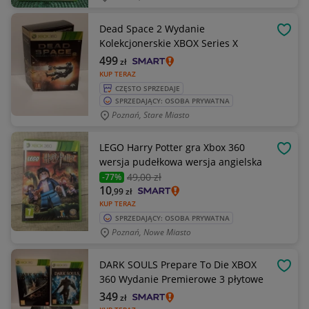
Dead Space 2 Wydanie
OBSE
Kolekcjonerskie XBOX Series X
499
zł
KUP TERAZ
CZĘSTO SPRZEDAJE
SPRZEDAJĄCY: OSOBA PRYWATNA
Poznań, Stare Miasto
LEGO Harry Potter gra Xbox 360
OBSE
wersja pudełkowa wersja angielska
49
,00 zł
-77%
10
,99
zł
KUP TERAZ
SPRZEDAJĄCY: OSOBA PRYWATNA
Poznań, Nowe Miasto
DARK SOULS Prepare To Die XBOX
OBSE
360 Wydanie Premierowe 3 płytowe
349
zł