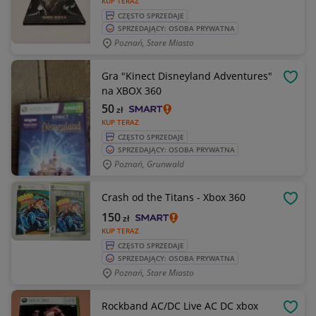
KUP TERAZ
CZĘSTO SPRZEDAJE
SPRZEDAJĄCY: OSOBA PRYWATNA
Poznań, Stare Miasto
Gra "Kinect Disneyland Adventures"
OBSE
na XBOX 360
50
zł
KUP TERAZ
CZĘSTO SPRZEDAJE
SPRZEDAJĄCY: OSOBA PRYWATNA
Poznań, Grunwald
Crash od the Titans - Xbox 360
OBSE
150
zł
KUP TERAZ
CZĘSTO SPRZEDAJE
SPRZEDAJĄCY: OSOBA PRYWATNA
Poznań, Stare Miasto
Rockband AC/DC Live AC DC xbox
OBSE