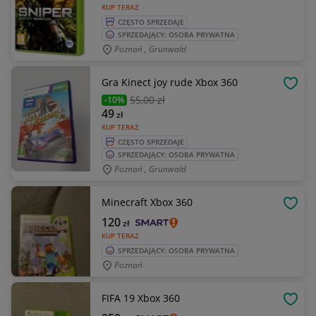
KUP TERAZ
CZĘSTO SPRZEDAJE
SPRZEDAJĄCY: OSOBA PRYWATNA
Poznań , Grunwald
Gra Kinect joy rude Xbox 360
OBSE
55
,00 zł
-10%
49
zł
KUP TERAZ
CZĘSTO SPRZEDAJE
SPRZEDAJĄCY: OSOBA PRYWATNA
Poznań , Grunwald
Minecraft Xbox 360
OBSE
120
zł
KUP TERAZ
SPRZEDAJĄCY: OSOBA PRYWATNA
Poznań
FIFA 19 Xbox 360
OBSE