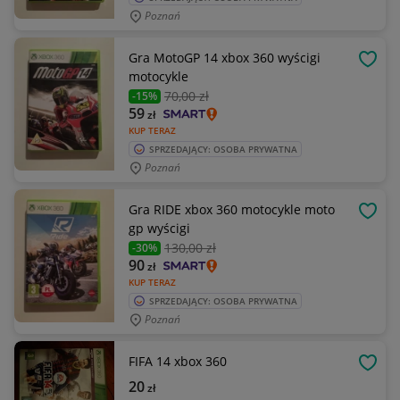
Poznań
Gra MotoGP 14 xbox 360 wyścigi
OBSE
motocykle
70
,00 zł
-15%
59
zł
KUP TERAZ
SPRZEDAJĄCY: OSOBA PRYWATNA
Poznań
Gra RIDE xbox 360 motocykle moto
OBSE
gp wyścigi
130
,00 zł
-30%
90
zł
KUP TERAZ
SPRZEDAJĄCY: OSOBA PRYWATNA
Poznań
FIFA 14 xbox 360
OBSE
20
zł