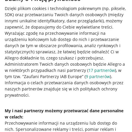
Dzięki plikom cookies i technologiom pokrewnym
(np. piksele,
SDK)
oraz przetwarzaniu Twoich danych osobowych
(między
innymi unikalne identyfikatory, dane przeglądarki)
, możemy
zapewnić, że dopasujemy do Ciebie wyświetlane treści.
Wyrażając zgodę na przechowywanie informacji na
urządzeniu końcowym lub dostęp do nich i przetwarzanie
danych (w tym w obszarze profilowania, analiz rynkowych i
statystycznych) sprawiasz, że łatwiej będzie odnaleźć Ci w
Allegro dokładnie to, czego szukasz i potrzebujesz.
Administratorem Twoich danych osobowych będzie Allegro a
w niektórych przypadkach nasi partnerzy (
17
partnerów
), w
tym tzw. “Zaufani Partnerzy IAB Europe” (
9
partnerów
).
Przydatne informacje
Informacja o celach przetwarzania danych osobowych przez
naszych partnerów znajduje się w ich politykach ochrony
prywatności.
Jak to działa
Napisz do nas
My i nasi partnerzy możemy przetwarzać dane personalne
w celach:
Allegro Gadane dla sprzedających
Przechowywanie informacji na urządzeniu lub dostęp do
Allegro Gadane dla kupujących
nich
.
Spersonalizowane reklamy i treści, pomiar reklam i