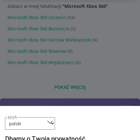
Zobacz w innej lokalizacji
"Microsoft Xbox 360"
Microsoft Xbox 360 Szczecin
(94)
Microsoft Xbox 360 Bezrzecze
(5)
Microsoft Xbox 360 Gorzów Wielkopolski
(6)
Microsoft Xbox 360 Wawrów
(9)
Microsoft Xbox 360 Międzyrzecz
(6)
POKAŻ WIĘCEJ
język
Dbamy o Twoją prywatność