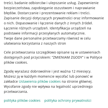
treści, badanie odbiorców i ulepszanie usług
.
Zapewnienie
Mapa miejscowości
bezpieczeństwa, zapobieganie oszustwom i naprawianie
błędów
.
Dostarczanie i prezentowanie reklam i treści
.
Informacje prawne
Zapisanie decyzji dotyczących prywatności oraz informowanie
o nich
.
Dopasowanie i łączenie danych z innych źródeł
.
Regulamin
Łączenie różnych urządzeń
.
Identyfikacja urządzeń na
podstawie informacji przesyłanych automatycznie
.
Polityka plików "cookies"
Twoje dane personalne przetwarzamy również w celu
ułatwiania korzystania z naszych stron
Ustawienia plików "cookies"
Cele przetwarzania szczegółowo opisane są w ustawieniach
Udostępnianie lokalizacji
dostępnych pod przyciskiem: “ZMIENIAM ZGODY” i w Polityce
Informacje dla Aktu o Usługach Cyfrowych
plików cookies.
Zgodę wyrażasz dobrowolnie i jest ważna 12 miesięcy.
Pobierz aplikację
Możesz ją w każdym momencie wycofać lub ponowić w
zakładce
Ustawienia plików cookies
na stronie głównej.
Wycofanie zgody nie wpływa na legalność uprzedniego
przetwarzania.
polityka plików cookies
polityka ochrony prywatności