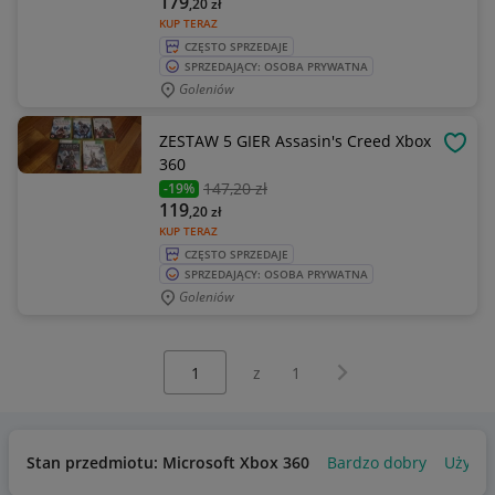
179
,20
zł
KUP TERAZ
CZĘSTO SPRZEDAJE
SPRZEDAJĄCY: OSOBA PRYWATNA
Goleniów
ZESTAW 5 GIER Assasin's Creed Xbox
OBSE
360
147
,20 zł
-19%
119
,20
zł
KUP TERAZ
CZĘSTO SPRZEDAJE
SPRZEDAJĄCY: OSOBA PRYWATNA
Goleniów
Wybierz stronę:
Następna strona
z
1
Stan przedmiotu: Microsoft Xbox 360
Bardzo dobry
Używa