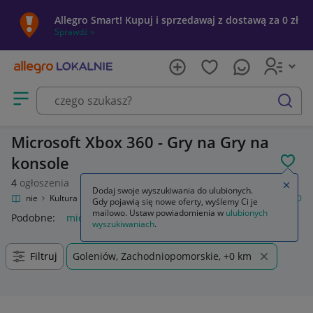
Allegro Smart! Kupuj i sprzedawaj z dostawą za 0 zł
Sprawdź »
Otwórz menu z kategoriami
szukaj
Microsoft Xbox 360 - Gry na Gry na
konsole
POL
4
ogłoszenia
Zamkn
Dodaj swoje wyszukiwania do ulubionych.
o Lokalnie
Kultura i rozrywka
Gry
Gry na konsole
Microsoft Xbox 360
Gdy pojawią się nowe oferty, wyślemy Ci je
mailowo. Ustaw powiadomienia w
ulubionych
Podobne:
microsoft xbox 360
wyszukiwaniach
.
Filtruj
Goleniów, Zachodniopomorskie, +0 km