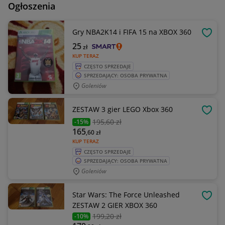
Ogłoszenia
Gry NBA2K14 i FIFA 15 na XBOX 360
OBSE
25
zł
KUP TERAZ
CZĘSTO SPRZEDAJE
SPRZEDAJĄCY: OSOBA PRYWATNA
Goleniów
ZESTAW 3 gier LEGO Xbox 360
OBSE
195
,60 zł
-15%
165
,60
zł
KUP TERAZ
CZĘSTO SPRZEDAJE
SPRZEDAJĄCY: OSOBA PRYWATNA
Goleniów
Star Wars: The Force Unleashed
OBSE
ZESTAW 2 GIER XBOX 360
199
,20 zł
-10%