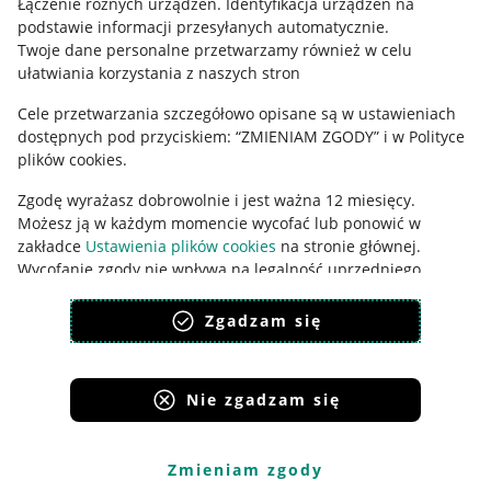
Łączenie różnych urządzeń
.
Identyfikacja urządzeń na
Ustawienia plików "cookies"
podstawie informacji przesyłanych automatycznie
.
Udostępnianie lokalizacji
Twoje dane personalne przetwarzamy również w celu
ułatwiania korzystania z naszych stron
Informacje dla Aktu o Usługach Cyfrowych
Cele przetwarzania szczegółowo opisane są w ustawieniach
Pobierz aplikację
dostępnych pod przyciskiem: “ZMIENIAM ZGODY” i w Polityce
plików cookies.
Zgodę wyrażasz dobrowolnie i jest ważna 12 miesięcy.
Możesz ją w każdym momencie wycofać lub ponowić w
zakładce
Ustawienia plików cookies
na stronie głównej.
Wycofanie zgody nie wpływa na legalność uprzedniego
przetwarzania.
Zgadzam się
polityka plików cookies
polityka ochrony prywatności
Nie zgadzam się
Korzystanie z serwisu oznacza akceptację
regulaminu
.
Zmieniam zgody