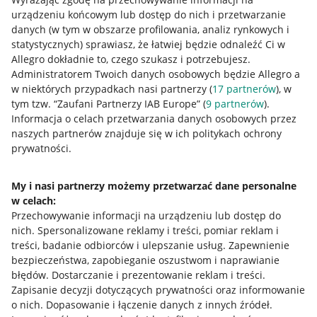
urządzeniu końcowym lub dostęp do nich i przetwarzanie
danych (w tym w obszarze profilowania, analiz rynkowych i
statystycznych) sprawiasz, że łatwiej będzie odnaleźć Ci w
Nawigacja
Allegro dokładnie to, czego szukasz i potrzebujesz.
Przydatne informacje
Administratorem Twoich danych osobowych będzie Allegro a
w niektórych przypadkach nasi partnerzy (
17
partnerów
), w
tym tzw. “Zaufani Partnerzy IAB Europe” (
9
partnerów
).
Jak to działa
Informacja o celach przetwarzania danych osobowych przez
Napisz do nas
naszych partnerów znajduje się w ich politykach ochrony
prywatności.
Allegro Gadane dla sprzedających
Allegro Gadane dla kupujących
My i nasi partnerzy możemy przetwarzać dane personalne
w celach:
Mapa miejscowości
Przechowywanie informacji na urządzeniu lub dostęp do
nich
.
Spersonalizowane reklamy i treści, pomiar reklam i
Informacje prawne
treści, badanie odbiorców i ulepszanie usług
.
Zapewnienie
bezpieczeństwa, zapobieganie oszustwom i naprawianie
Regulamin
błędów
.
Dostarczanie i prezentowanie reklam i treści
.
Zapisanie decyzji dotyczących prywatności oraz informowanie
Polityka plików "cookies"
o nich
.
Dopasowanie i łączenie danych z innych źródeł
.