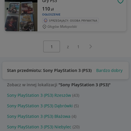
Gry PS3
OBSE
110
zł
OGŁOSZENIE
SPRZEDAJĄCY: OSOBA PRYWATNA
Głogów Małopolski
Wybierz stronę:
Następna strona
z
1
Stan przedmiotu: Sony PlayStation 3 (PS3)
Bardzo dobry
Zobacz w innej lokalizacji
"Sony PlayStation 3 (PS3)"
Sony PlayStation 3 (PS3) Rzeszów
(43)
Sony PlayStation 3 (PS3) Dąbrówki
(5)
Sony PlayStation 3 (PS3) Błażowa
(4)
Sony PlayStation 3 (PS3) Niebylec
(20)