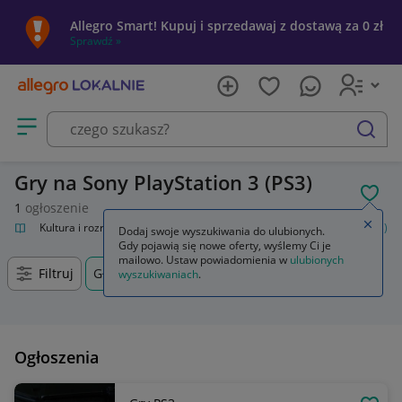
Allegro Smart! Kupuj i sprzedawaj z dostawą za 0 zł
Sprawdź »
Otwórz menu z kategoriami
szukaj
Gry na Sony PlayStation 3 (PS3)
POL
1
ogłoszenie
Zamkn
alnie
Kultura i rozrywka
Gry
Gry na konsole
Sony PlayStation 3 (PS3)
Dodaj swoje wyszukiwania do ulubionych.
Gdy pojawią się nowe oferty, wyślemy Ci je
mailowo. Ustaw powiadomienia w
ulubionych
Filtruj
Głogów Małopolski, Podkarpackie, +0 km
wyszukiwaniach
.
Ogłoszenia