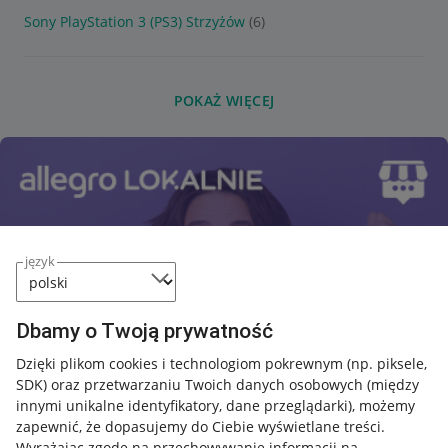
Sony PlayStation 3 (PS3) Strzyżów
(6)
POKAŻ WIĘCEJ
język
Dbamy o Twoją prywatność
Dzięki plikom cookies i technologiom pokrewnym
(np. piksele,
SDK)
oraz przetwarzaniu Twoich danych osobowych
(między
innymi unikalne identyfikatory, dane przeglądarki)
, możemy
zapewnić, że dopasujemy do Ciebie wyświetlane treści.
Wyrażając zgodę na przechowywanie informacji na