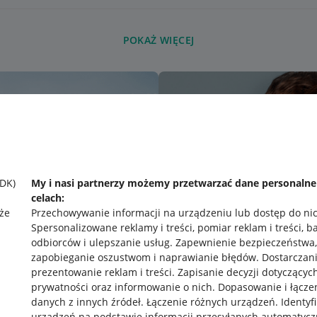
POKAŻ WIĘCEJ
SDK)
My i nasi partnerzy możemy przetwarzać dane personaln
celach:
że
Przechowywanie informacji na urządzeniu lub dostęp do ni
Spersonalizowane reklamy i treści, pomiar reklam i treści, b
odbiorców i ulepszanie usług
.
Zapewnienie bezpieczeństwa,
zapobieganie oszustwom i naprawianie błędów
.
Dostarczani
prezentowanie reklam i treści
.
Zapisanie decyzji dotyczącyc
prywatności oraz informowanie o nich
.
Dopasowanie i łącze
danych z innych źródeł
.
Łączenie różnych urządzeń
.
Identyf
urządzeń na podstawie informacji przesyłanych automatycz