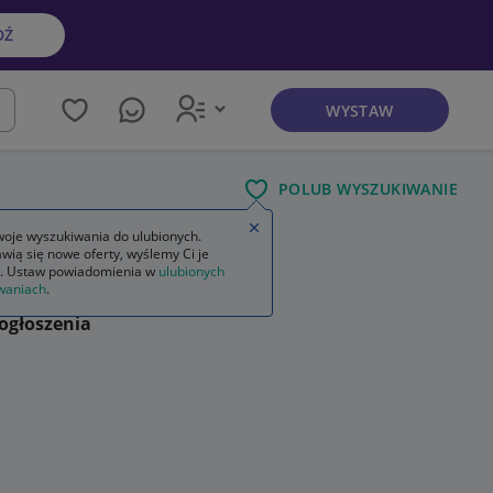
DŹ
WYSTAW
kaj
POLUB WYSZUKIWANIE
Zamknij wskazówkę
oje wyszukiwania do ulubionych.
wią się nowe oferty, wyślemy Ci je
. Ustaw powiadomienia w
ulubionych
waniach
.
ogłoszenia