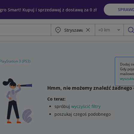
SPRAW
egro Smart! Kupuj i sprzedawaj z dostawą za 0 zł
Miasto
Wyczyść frazę
+
0
km
Odległość
szu
PlayStation 3 (PS3)
Dodaj sw
Gdy poja
mailowo
wyszuki
Hmm, nie możemy znaleźć żadnego 
Co teraz:
spróbuj
wyczyścić filtry
poszukaj czegoś podobnego