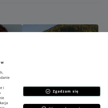
e w
ch
.
adanie
e i
Zgadzam się
h
nie
ikacja
nie
.