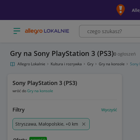
All
Otwórz menu z kategoriami
Gry na Sony PlayStation 3 (PS3)
0
ogłoszeń
Allegro Lokalnie
Kultura i rozrywka
Gry
Gry na konsole
Sony 
Sony PlayStation 3 (PS3)
wróć do
Gry na konsole
Filtry
Wyczyść
Stryszawa, Małopolskie, +0 km
Oferty
NOWOŚĆ!