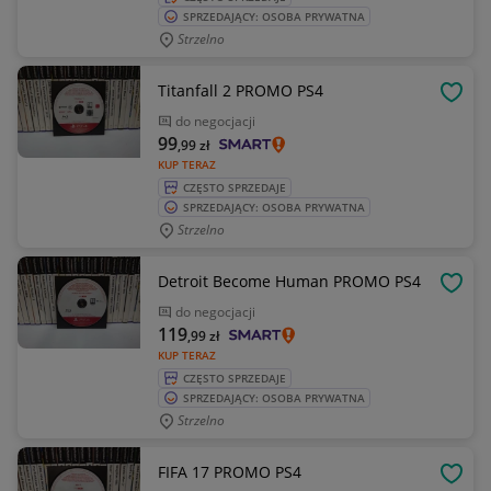
SPRZEDAJĄCY: OSOBA PRYWATNA
Strzelno
Titanfall 2 PROMO PS4
OBSE
do negocjacji
99
,99
zł
KUP TERAZ
CZĘSTO SPRZEDAJE
SPRZEDAJĄCY: OSOBA PRYWATNA
Strzelno
Detroit Become Human PROMO PS4
OBSE
do negocjacji
119
,99
zł
KUP TERAZ
CZĘSTO SPRZEDAJE
SPRZEDAJĄCY: OSOBA PRYWATNA
Strzelno
FIFA 17 PROMO PS4
OBSE