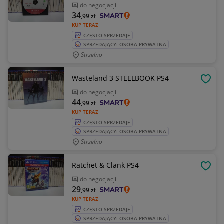
do negocjacji
34
,99
zł
KUP TERAZ
CZĘSTO SPRZEDAJE
SPRZEDAJĄCY: OSOBA PRYWATNA
Strzelno
Wasteland 3 STEELBOOK PS4
OBSE
do negocjacji
44
,99
zł
KUP TERAZ
CZĘSTO SPRZEDAJE
SPRZEDAJĄCY: OSOBA PRYWATNA
Strzelno
Ratchet & Clank PS4
OBSE
do negocjacji
29
,99
zł
KUP TERAZ
CZĘSTO SPRZEDAJE
SPRZEDAJĄCY: OSOBA PRYWATNA