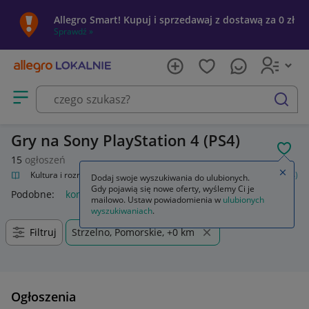
Allegro Smart! Kupuj i sprzedawaj z dostawą za 0 zł
Sprawdź »
Otwórz menu z kategoriami
szukaj
Gry na Sony PlayStation 4 (PS4)
POL
15
ogłoszeń
Zamkn
alnie
Kultura i rozrywka
Gry
Gry na konsole
Sony PlayStation 4 (PS4)
Dodaj swoje wyszukiwania do ulubionych.
Gdy pojawią się nowe oferty, wyślemy Ci je
Podobne:
konsola sony playstation 4 ps4 pro 1tb 2 pady
mailowo. Ustaw powiadomienia w
ulubionych
wyszukiwaniach
.
Filtruj
Strzelno, Pomorskie, +0 km
Ogłoszenia