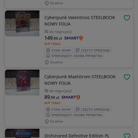
Strzelno
Cyberpunk Valentinos STEELBOOK
OBSE
NOWY FOLIA
do negocjacji
149
,99
zł
KUP TERAZ
STAN: NOWY
CZĘSTO SPRZEDAJE
SPRZEDAJĄCY: OSOBA PRYWATNA
Strzelno
Cyberpunk Maelstrom STEELBOOK
OBSE
NOWY FOLIA
do negocjacji
89
,99
zł
KUP TERAZ
STAN: NOWY
CZĘSTO SPRZEDAJE
SPRZEDAJĄCY: OSOBA PRYWATNA
Strzelno
Dishinored Definitive Edition PL