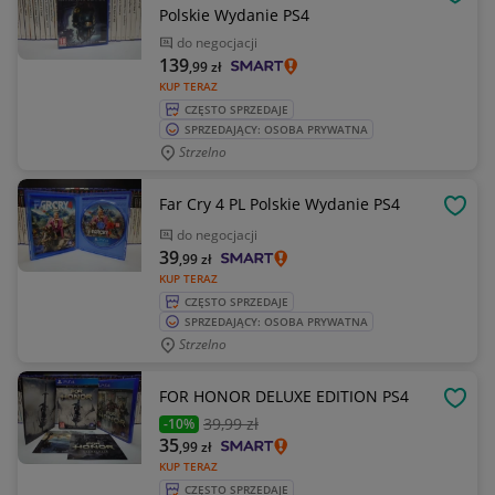
OBSE
Polskie Wydanie PS4
do negocjacji
139
,99
zł
KUP TERAZ
CZĘSTO SPRZEDAJE
SPRZEDAJĄCY: OSOBA PRYWATNA
Strzelno
Far Cry 4 PL Polskie Wydanie PS4
OBSE
do negocjacji
39
,99
zł
KUP TERAZ
CZĘSTO SPRZEDAJE
SPRZEDAJĄCY: OSOBA PRYWATNA
Strzelno
FOR HONOR DELUXE EDITION PS4
OBSE
39
,99 zł
-10%
35
,99
zł
KUP TERAZ
CZĘSTO SPRZEDAJE