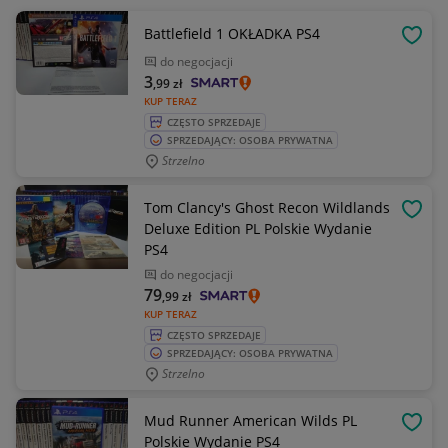
Battlefield 1 OKŁADKA PS4
OBSE
do negocjacji
3
,99
zł
KUP TERAZ
CZĘSTO SPRZEDAJE
SPRZEDAJĄCY: OSOBA PRYWATNA
Strzelno
Tom Clancy's Ghost Recon Wildlands
OBSE
Deluxe Edition PL Polskie Wydanie
PS4
do negocjacji
79
,99
zł
KUP TERAZ
CZĘSTO SPRZEDAJE
SPRZEDAJĄCY: OSOBA PRYWATNA
Strzelno
Mud Runner American Wilds PL
OBSE
Polskie Wydanie PS4