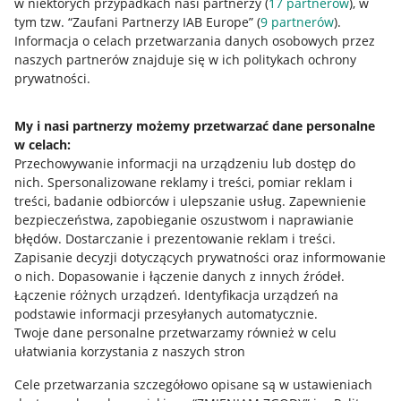
w niektórych przypadkach nasi partnerzy (
17
partnerów
), w
tym tzw. “Zaufani Partnerzy IAB Europe” (
9
partnerów
).
Przydatne informacje
Informacja o celach przetwarzania danych osobowych przez
naszych partnerów znajduje się w ich politykach ochrony
prywatności.
Jak to działa
Napisz do nas
My i nasi partnerzy możemy przetwarzać dane personalne
w celach:
Allegro Gadane dla sprzedających
Przechowywanie informacji na urządzeniu lub dostęp do
Allegro Gadane dla kupujących
nich
.
Spersonalizowane reklamy i treści, pomiar reklam i
treści, badanie odbiorców i ulepszanie usług
.
Zapewnienie
Mapa miejscowości
bezpieczeństwa, zapobieganie oszustwom i naprawianie
błędów
.
Dostarczanie i prezentowanie reklam i treści
.
Informacje prawne
Zapisanie decyzji dotyczących prywatności oraz informowanie
o nich
.
Dopasowanie i łączenie danych z innych źródeł
.
Regulamin
Łączenie różnych urządzeń
.
Identyfikacja urządzeń na
podstawie informacji przesyłanych automatycznie
.
Polityka plików "cookies"
Twoje dane personalne przetwarzamy również w celu
ułatwiania korzystania z naszych stron
Ustawienia plików "cookies"
Cele przetwarzania szczegółowo opisane są w ustawieniach
Udostępnianie lokalizacji