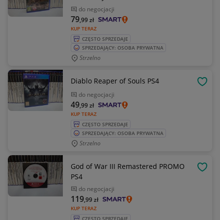
do negocjacji
79
,99
zł
KUP TERAZ
CZĘSTO SPRZEDAJE
SPRZEDAJĄCY: OSOBA PRYWATNA
Strzelno
Diablo Reaper of Souls PS4
OBSE
do negocjacji
49
,99
zł
KUP TERAZ
CZĘSTO SPRZEDAJE
SPRZEDAJĄCY: OSOBA PRYWATNA
Strzelno
God of War III Remastered PROMO
OBSE
PS4
do negocjacji
119
,99
zł
KUP TERAZ
CZĘSTO SPRZEDAJE