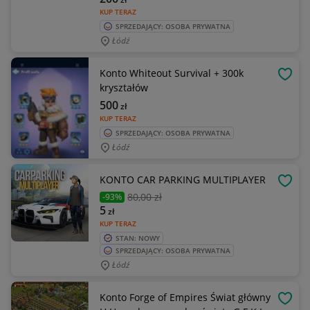
KUP TERAZ
SPRZEDAJĄCY: OSOBA PRYWATNA
Łódź
Konto Whiteout Survival + 300k
OBSE
kryształów
500
zł
KUP TERAZ
SPRZEDAJĄCY: OSOBA PRYWATNA
Łódź
KONTO CAR PARKING MULTIPLAYER
OBSE
80
,00 zł
-93%
5
zł
KUP TERAZ
STAN: NOWY
SPRZEDAJĄCY: OSOBA PRYWATNA
Łódź
Konto Forge of Empires Świat główny
OBSE