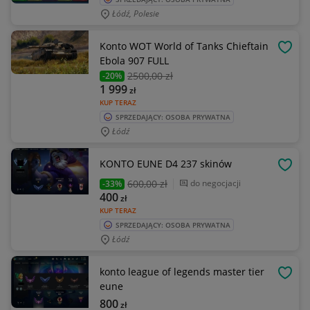
Łódź, Polesie
Konto WOT World of Tanks Chieftain
OBSE
Ebola 907 FULL
2500
,00 zł
-20%
1 999
zł
KUP TERAZ
SPRZEDAJĄCY: OSOBA PRYWATNA
Łódź
KONTO EUNE D4 237 skinów
OBSE
600
,00 zł
do negocjacji
-33%
400
zł
KUP TERAZ
SPRZEDAJĄCY: OSOBA PRYWATNA
Łódź
konto league of legends master tier
OBSE
eune
800
zł