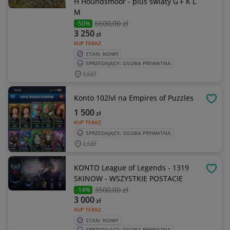
H Houndsmoor - plus światy G F K L
M
6600
,00 zł
-50%
3 250
zł
KUP TERAZ
STAN: NOWY
SPRZEDAJĄCY: OSOBA PRYWATNA
Łódź
Konto 102lvl na Empires of Puzzles
OBSE
1 500
zł
KUP TERAZ
SPRZEDAJĄCY: OSOBA PRYWATNA
Łódź
KONTO League of Legends - 1319
OBSE
SKINOW - WSZYSTKIE POSTACIE
3500
,00 zł
-14%
3 000
zł
KUP TERAZ
STAN: NOWY
SPRZEDAJĄCY: OSOBA PRYWATNA