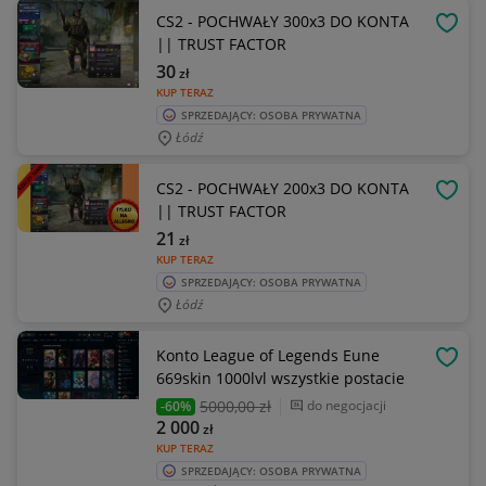
CS2 - POCHWAŁY 300x3 DO KONTA
OBSE
|| TRUST FACTOR
30
zł
KUP TERAZ
SPRZEDAJĄCY: OSOBA PRYWATNA
Łódź
CS2 - POCHWAŁY 200x3 DO KONTA
OBSE
|| TRUST FACTOR
21
zł
KUP TERAZ
SPRZEDAJĄCY: OSOBA PRYWATNA
Łódź
Konto League of Legends Eune
OBSE
669skin 1000lvl wszystkie postacie
5000
,00 zł
do negocjacji
-60%
2 000
zł
KUP TERAZ
SPRZEDAJĄCY: OSOBA PRYWATNA