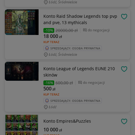
Łódź, Śródmieście
Konto Raid Shadow Legends top pvp
OBSE
and pve, 13 mythicals
20000
,00 zł
do negocjacji
-10%
18 000
zł
KUP TERAZ
SPRZEDAJĄCY: OSOBA PRYWATNA
Łódź, Śródmieście
Konto League of Legends EUNE 210
OBSE
skinów
600
,00 zł
do negocjacji
-16%
500
zł
KUP TERAZ
SPRZEDAJĄCY: OSOBA PRYWATNA
Łódź
Konto Empires&Puzzles
OBSE
10 000
zł