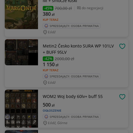
lvl + smocze łuski
700
,00 zł
do negocjacji
-45%
380
zł
KUP TERAZ
SPRZEDAJĄCY: OSOBA PRYWATNA
Łódź
Metin2 Česko konto SURA WP 101LV
OBSE
+ BUFF 95LV
2000
,00 zł
-42%
1 150
zł
KUP TERAZ
SPRZEDAJĄCY: OSOBA PRYWATNA
Łódź
WOM2 Woj body 60lv+ buff 55
OBSE
500
zł
OGŁOSZENIE
SPRZEDAJĄCY: OSOBA PRYWATNA
Łódź, Górna