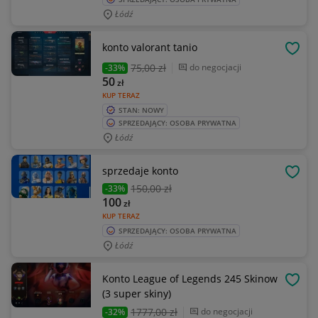
Łódź
konto valorant tanio
OBSE
75
,00 zł
do negocjacji
-33%
50
zł
KUP TERAZ
STAN: NOWY
SPRZEDAJĄCY: OSOBA PRYWATNA
Łódź
sprzedaje konto
OBSE
150
,00 zł
-33%
100
zł
KUP TERAZ
SPRZEDAJĄCY: OSOBA PRYWATNA
Łódź
Konto League of Legends 245 Skinow
OBSE
(3 super skiny)
1777
,00 zł
do negocjacji
-32%