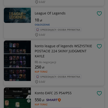
Łódź
League Of Legends
OBSE
10
zł
OGŁOSZENIE
SPRZEDAJĄCY: OSOBA PRYWATNA
Łódź
konto league of legends WSZYSTKIE
OBSE
POSTACIE 224 SKINY JUDGMENT
KAYLE
do negocjacji
250
zł
KUP TERAZ
SPRZEDAJĄCY: OSOBA PRYWATNA
Łódź
Konto EAFC 25 PS4/PS5
OBSE
550
zł
KUP TERAZ