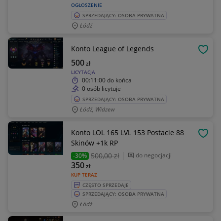
OGŁOSZENIE
SPRZEDAJĄCY: OSOBA PRYWATNA
Łódź
Konto League of Legends
OBSE
500
zł
LICYTACJA
00:11:00
do końca
0 osób licytuje
SPRZEDAJĄCY: OSOBA PRYWATNA
Łódź, Widzew
Konto LOL 165 LVL 153 Postacie 88
OBSE
Skinów +1k RP
500
,00 zł
do negocjacji
-30%
350
zł
KUP TERAZ
CZĘSTO SPRZEDAJE
SPRZEDAJĄCY: OSOBA PRYWATNA
Łódź