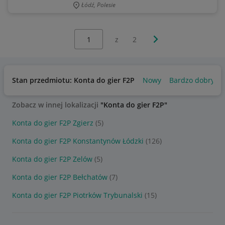
Łódź, Polesie
Wybierz stronę:
Następna strona
z
2
Stan przedmiotu: Konta do gier F2P
Nowy
Bardzo dobry
Zobacz w innej lokalizacji
"Konta do gier F2P"
Konta do gier F2P Zgierz
(5)
Konta do gier F2P Konstantynów Łódzki
(126)
Konta do gier F2P Zelów
(5)
Konta do gier F2P Bełchatów
(7)
Konta do gier F2P Piotrków Trybunalski
(15)