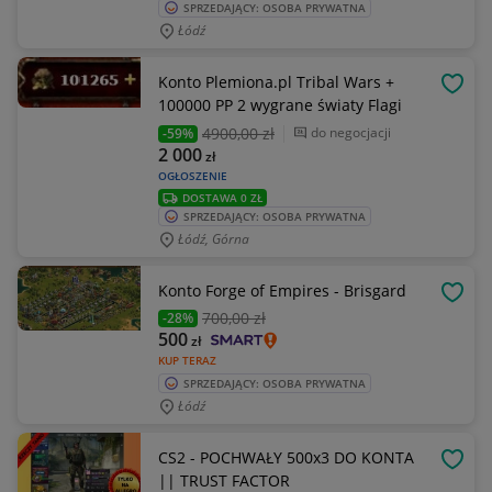
SPRZEDAJĄCY: OSOBA PRYWATNA
Łódź
Konto Plemiona.pl Tribal Wars +
OBSE
100000 PP 2 wygrane światy Flagi
4900
,00 zł
do negocjacji
-59%
2 000
zł
OGŁOSZENIE
DOSTAWA 0 ZŁ
SPRZEDAJĄCY: OSOBA PRYWATNA
Łódź, Górna
Konto Forge of Empires - Brisgard
OBSE
700
,00 zł
-28%
500
zł
KUP TERAZ
SPRZEDAJĄCY: OSOBA PRYWATNA
Łódź
CS2 - POCHWAŁY 500x3 DO KONTA
OBSE
|| TRUST FACTOR