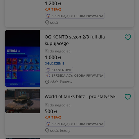
1 200
zł
KUP TERAZ
SPRZEDAJĄCY: OSOBA PRYWATNA
Łódź
OG KONTO sezon 2/3 full dla
OBSE
kupujacego
do negocjacji
1 000
zł
OGŁOSZENIE
STAN: NOWY
SPRZEDAJĄCY: OSOBA PRYWATNA
Łódź, Widzew
World of tanks blitz - pro statystyki
OBSE
do negocjacji
500
zł
KUP TERAZ
SPRZEDAJĄCY: OSOBA PRYWATNA
Łódz, Bałuty