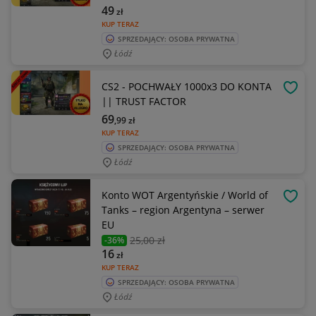
49
zł
KUP TERAZ
SPRZEDAJĄCY: OSOBA PRYWATNA
Łódź
CS2 - POCHWAŁY 1000x3 DO KONTA
OBSE
|| TRUST FACTOR
69
,99
zł
KUP TERAZ
SPRZEDAJĄCY: OSOBA PRYWATNA
Łódź
Konto WOT Argentyńskie / World of
OBSE
Tanks – region Argentyna – serwer
EU
25
,00 zł
-36%
16
zł
KUP TERAZ
SPRZEDAJĄCY: OSOBA PRYWATNA
Łódź