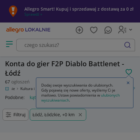
Allegro Smart! Kupuj i sprzedawaj z dostawą za 0 zł
Sprawdź »
Otwórz menu z kategoriami
szukaj
Konta do gier F2P Diablo Battlenet -
Łódź
POL
67
ogłoszeń
Zamkn
Dodaj swoje wyszukiwania do ulubionych.
 Lokalnie
Kultura i rozrywka
Gry
Gry online (MMO)
Konta do gier F2P
Gdy pojawią się nowe oferty, wyślemy Ci je
mailowo. Ustaw powiadomienia w
ulubionych
Podobne:
kąta do gier f2p
wyszukiwaniach
.
Filtruj
Łódź, Łódzkie, +0 km