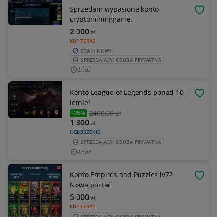
Sprzedam wypasione konto
OBSE
cryptomininggame.
2 000
zł
KUP TERAZ
STAN: NOWY
SPRZEDAJĄCY: OSOBA PRYWATNA
Łódź
Konto League of Legends ponad 10
OBSE
letnie!
2400
,00 zł
-25%
1 800
zł
OGŁOSZENIE
SPRZEDAJĄCY: OSOBA PRYWATNA
Łódź
Konto Empires and Puzzles lv72
OBSE
Nowa postać
5 000
zł
KUP TERAZ
SPRZEDAJĄCY: OSOBA PRYWATNA