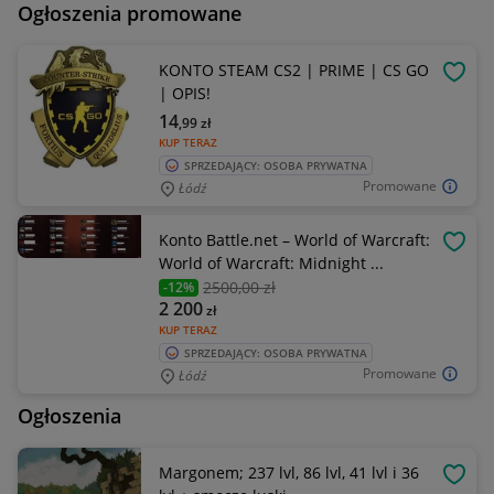
Ogłoszenia promowane
KONTO STEAM CS2 | PRIME | CS GO
OBSE
| OPIS!
14
,99
zł
KUP TERAZ
SPRZEDAJĄCY: OSOBA PRYWATNA
Promowane
Łódź
Konto Battle.net – World of Warcraft:
OBSE
World of Warcraft: Midnight ...
2500
,00 zł
-12%
2 200
zł
KUP TERAZ
SPRZEDAJĄCY: OSOBA PRYWATNA
Promowane
Łódź
Ogłoszenia
Margonem; 237 lvl, 86 lvl, 41 lvl i 36
OBSE