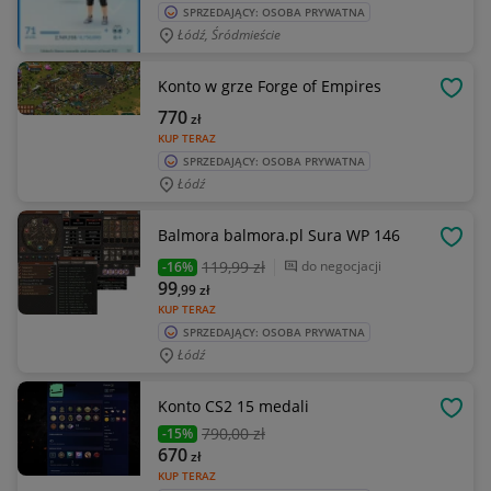
SPRZEDAJĄCY: OSOBA PRYWATNA
Łódź, Śródmieście
Konto w grze Forge of Empires
OBSE
770
zł
KUP TERAZ
SPRZEDAJĄCY: OSOBA PRYWATNA
Łódź
Balmora balmora.pl Sura WP 146
OBSE
119
,99 zł
do negocjacji
-16%
99
,99
zł
KUP TERAZ
SPRZEDAJĄCY: OSOBA PRYWATNA
Łódź
Konto CS2 15 medali
OBSE
790
,00 zł
-15%
670
zł
KUP TERAZ