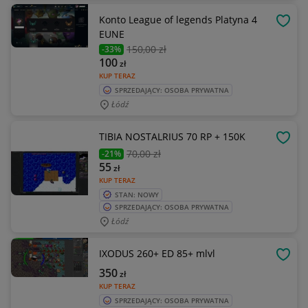
Konto League of legends Platyna 4
OBSE
EUNE
150
,00 zł
-33%
100
zł
KUP TERAZ
SPRZEDAJĄCY: OSOBA PRYWATNA
Łódź
TIBIA NOSTALRIUS 70 RP + 150K
OBSE
70
,00 zł
-21%
55
zł
KUP TERAZ
STAN: NOWY
SPRZEDAJĄCY: OSOBA PRYWATNA
Łódź
IXODUS 260+ ED 85+ mlvl
OBSE
350
zł
KUP TERAZ
SPRZEDAJĄCY: OSOBA PRYWATNA