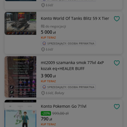
Łódź
Konto World Of Tanks Blitz 59 X Tier
OBSE
do negocjacji
5 000
zł
KUP TERAZ
SPRZEDAJĄCY: OSOBA PRYWATNA
Łódź
mt2009 szamanka smok 77lvl 4xP
OBSE
kozak eq+HEALER BUFF
3 900
zł
KUP TERAZ
SPRZEDAJĄCY: OSOBA PRYWATNA
Łódź, Bałuty
Konto Pokemon Go 71lvl
OBSE
999
,00 zł
-20%
790
zł
KUP TERAZ