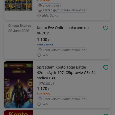
KUP TERAZ
STAN: NOWY
SPRZEDAJĄCY: OSOBA PRYWATNA
Łódź, Górna
Konto Eve Online opłacone do
OBSE
06.2029
1 100
zł
OGŁOSZENIE
SPRZEDAJĄCY: OSOBA PRYWATNA
Łódź
Sprzedam Konto Total Battle
OBSE
42mln,Ayrin107, G5(prawie G6), S4,
stolica L30,
1270
,00 zł
1 170
zł
KUP TERAZ
SPRZEDAJĄCY: OSOBA PRYWATNA
Łódź