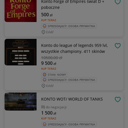
Konto Forge of Empires świat D +
OBSE
poboczne
500
zł
KUP TERAZ
SPRZEDAJĄCY: OSOBA PRYWATNA
Łódź
Konto do league of legends 959 lvl,
OBSE
wszystkie championy. 411 skinów
10500
,00 zł
9 500
zł
KUP TERAZ
STAN: NOWY
SPRZEDAJĄCY: OSOBA PRYWATNA
Łódź
KONTO WOT/ WORLD OF TANKS
OBSE
do negocjacji
1 500
zł
KUP TERAZ
SPRZEDAJĄCY: OSOBA PRYWATNA