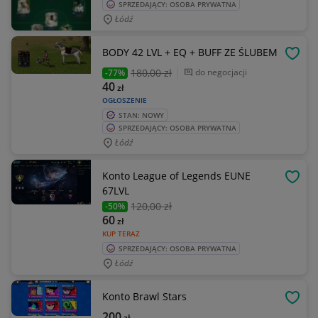
SPRZEDAJĄCY: OSOBA PRYWATNA
Łódź
BODY 42 LVL + EQ + BUFF ZE ŚLUBEM
OBSE
180
,00 zł
do negocjacji
-77%
40
zł
OGŁOSZENIE
STAN: NOWY
SPRZEDAJĄCY: OSOBA PRYWATNA
Łódź
Konto League of Legends EUNE
OBSE
67LVL
120
,00 zł
-50%
60
zł
KUP TERAZ
SPRZEDAJĄCY: OSOBA PRYWATNA
Łódź
Konto Brawl Stars
OBSE
200
zł