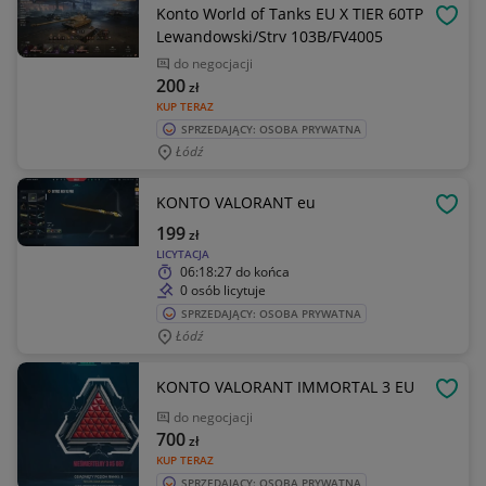
Konto World of Tanks EU X TIER 60TP
OBSE
Lewandowski/Strv 103B/FV4005
do negocjacji
200
zł
KUP TERAZ
SPRZEDAJĄCY: OSOBA PRYWATNA
Łódź
KONTO VALORANT eu
OBSE
199
zł
LICYTACJA
06:18:27
do końca
0 osób licytuje
SPRZEDAJĄCY: OSOBA PRYWATNA
Łódź
KONTO VALORANT IMMORTAL 3 EU
OBSE
do negocjacji
700
zł
KUP TERAZ
SPRZEDAJĄCY: OSOBA PRYWATNA