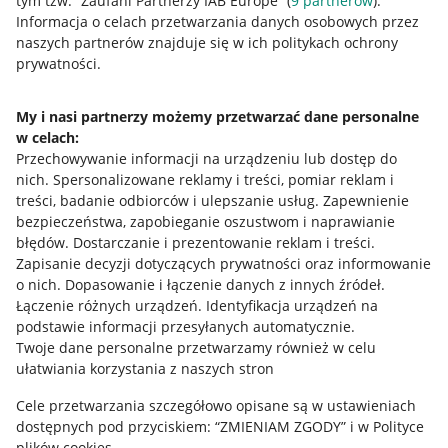
tym tzw. “Zaufani Partnerzy IAB Europe” (
9
partnerów
).
Przydatne informacje
Informacja o celach przetwarzania danych osobowych przez
naszych partnerów znajduje się w ich politykach ochrony
prywatności.
Jak to działa
Napisz do nas
My i nasi partnerzy możemy przetwarzać dane personalne
w celach:
Allegro Gadane dla sprzedających
Przechowywanie informacji na urządzeniu lub dostęp do
Allegro Gadane dla kupujących
nich
.
Spersonalizowane reklamy i treści, pomiar reklam i
treści, badanie odbiorców i ulepszanie usług
.
Zapewnienie
Mapa miejscowości
bezpieczeństwa, zapobieganie oszustwom i naprawianie
błędów
.
Dostarczanie i prezentowanie reklam i treści
.
Informacje prawne
Zapisanie decyzji dotyczących prywatności oraz informowanie
o nich
.
Dopasowanie i łączenie danych z innych źródeł
.
Regulamin
Łączenie różnych urządzeń
.
Identyfikacja urządzeń na
podstawie informacji przesyłanych automatycznie
.
Polityka plików "cookies"
Twoje dane personalne przetwarzamy również w celu
ułatwiania korzystania z naszych stron
Ustawienia plików "cookies"
Cele przetwarzania szczegółowo opisane są w ustawieniach
Udostępnianie lokalizacji
dostępnych pod przyciskiem: “ZMIENIAM ZGODY” i w Polityce
Informacje dla Aktu o Usługach Cyfrowych
plików cookies.