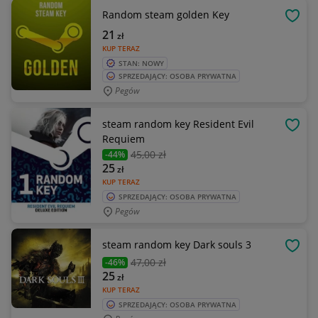
Random steam golden Key
OBSE
21
zł
KUP TERAZ
STAN: NOWY
SPRZEDAJĄCY: OSOBA PRYWATNA
Pegów
steam random key Resident Evil
OBSE
Requiem
45
,00 zł
-44%
25
zł
KUP TERAZ
SPRZEDAJĄCY: OSOBA PRYWATNA
Pegów
steam random key Dark souls 3
OBSE
47
,00 zł
-46%
25
zł
KUP TERAZ
SPRZEDAJĄCY: OSOBA PRYWATNA