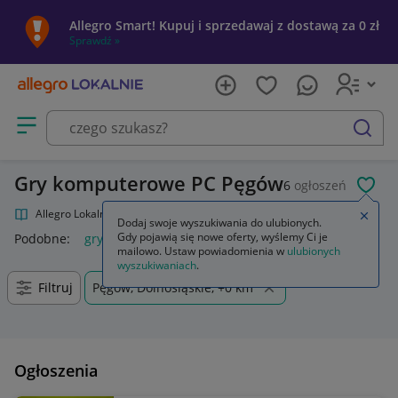
Allegro Smart! Kupuj i sprzedawaj z dostawą za 0 zł
Sprawdź »
Otwórz menu z kategoriami
szukaj
Gry komputerowe PC Pęgów
6
ogłoszeń
POL
Allegro Lokalnie
Kultura i rozrywka
Gry
Gry komputerowe PC
Zamkn
Dodaj swoje wyszukiwania do ulubionych.
Gdy pojawią się nowe oferty, wyślemy Ci je
Podobne:
gry komputerowe na pc
mailowo. Ustaw powiadomienia w
ulubionych
wyszukiwaniach
.
Filtruj
Pęgów, Dolnośląskie, +0 km
Ogłoszenia