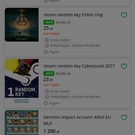
Pegów
steam random key Elden ring
OBSE
45
,00 zł
-44%
25
zł
KUP TERAZ
STAN: NOWY
SPRZEDAJĄCY: OSOBA PRYWATNA
Pegów
steam random key Cyberpunk 2077
OBSE
45
,00 zł
-48%
23
zł
KUP TERAZ
STAN: NOWY
SPRZEDAJĄCY: OSOBA PRYWATNA
Pegów
Genshin Impact Account AR60 EU
OBSE
WL9
1 200
zł