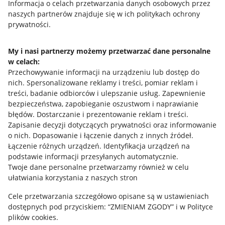
Przydatne informacje
Informacja o celach przetwarzania danych osobowych przez
naszych partnerów znajduje się w ich politykach ochrony
prywatności.
Jak to działa
Napisz do nas
My i nasi partnerzy możemy przetwarzać dane personalne
w celach:
Allegro Gadane dla sprzedających
Przechowywanie informacji na urządzeniu lub dostęp do
Allegro Gadane dla kupujących
nich
.
Spersonalizowane reklamy i treści, pomiar reklam i
treści, badanie odbiorców i ulepszanie usług
.
Zapewnienie
Mapa miejscowości
bezpieczeństwa, zapobieganie oszustwom i naprawianie
błędów
.
Dostarczanie i prezentowanie reklam i treści
.
Informacje prawne
Zapisanie decyzji dotyczących prywatności oraz informowanie
o nich
.
Dopasowanie i łączenie danych z innych źródeł
.
Regulamin
Łączenie różnych urządzeń
.
Identyfikacja urządzeń na
podstawie informacji przesyłanych automatycznie
.
Polityka plików "cookies"
Twoje dane personalne przetwarzamy również w celu
ułatwiania korzystania z naszych stron
Ustawienia plików "cookies"
Cele przetwarzania szczegółowo opisane są w ustawieniach
Udostępnianie lokalizacji
dostępnych pod przyciskiem: “ZMIENIAM ZGODY” i w Polityce
Informacje dla Aktu o Usługach Cyfrowych
plików cookies.