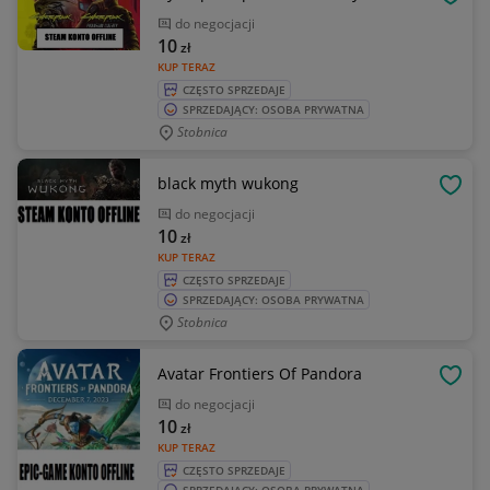
OBSE
do negocjacji
10
zł
KUP TERAZ
CZĘSTO SPRZEDAJE
SPRZEDAJĄCY: OSOBA PRYWATNA
Stobnica
black myth wukong
OBSE
do negocjacji
10
zł
KUP TERAZ
CZĘSTO SPRZEDAJE
SPRZEDAJĄCY: OSOBA PRYWATNA
Stobnica
Avatar Frontiers Of Pandora
OBSE
do negocjacji
10
zł
KUP TERAZ
CZĘSTO SPRZEDAJE