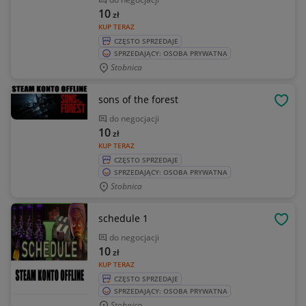
10
zł
KUP TERAZ
CZĘSTO SPRZEDAJE
SPRZEDAJĄCY: OSOBA PRYWATNA
Stobnica
sons of the forest
OBSE
do negocjacji
10
zł
KUP TERAZ
CZĘSTO SPRZEDAJE
SPRZEDAJĄCY: OSOBA PRYWATNA
Stobnica
schedule 1
OBSE
do negocjacji
10
zł
KUP TERAZ
CZĘSTO SPRZEDAJE
SPRZEDAJĄCY: OSOBA PRYWATNA
Stobnica