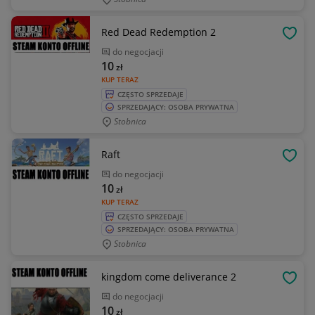
Red Dead Redemption 2
OBSE
do negocjacji
10
zł
KUP TERAZ
CZĘSTO SPRZEDAJE
SPRZEDAJĄCY: OSOBA PRYWATNA
Stobnica
Raft
OBSE
do negocjacji
10
zł
KUP TERAZ
CZĘSTO SPRZEDAJE
SPRZEDAJĄCY: OSOBA PRYWATNA
Stobnica
kingdom come deliverance 2
OBSE
do negocjacji
10
zł