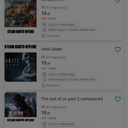
OBSE
do negocjacji
10
zł
KUP TERAZ
CZĘSTO SPRZEDAJE
SPRZEDAJĄCY: OSOBA PRYWATNA
Stobnica
Until Dawn
OBSE
do negocjacji
10
zł
KUP TERAZ
CZĘSTO SPRZEDAJE
SPRZEDAJĄCY: OSOBA PRYWATNA
Stobnica
The last of us part 2 remastered
OBSE
do negocjacji
10
zł
KUP TERAZ
CZĘSTO SPRZEDAJE