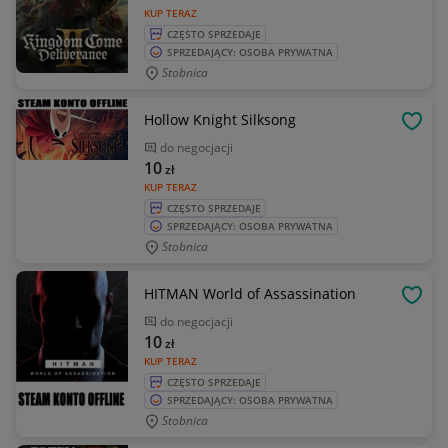
KUP TERAZ
CZĘSTO SPRZEDAJE
SPRZEDAJĄCY: OSOBA PRYWATNA
Stobnica
Hollow Knight Silksong
OBSE
do negocjacji
10
zł
KUP TERAZ
CZĘSTO SPRZEDAJE
SPRZEDAJĄCY: OSOBA PRYWATNA
Stobnica
HITMAN World of Assassination
OBSE
do negocjacji
10
zł
KUP TERAZ
CZĘSTO SPRZEDAJE
SPRZEDAJĄCY: OSOBA PRYWATNA
Stobnica