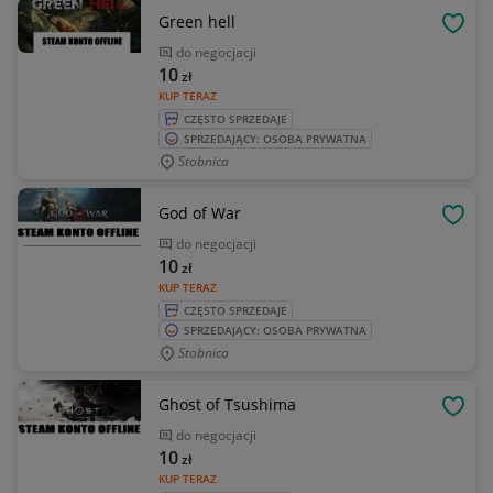
Green hell
OBSE
do negocjacji
10
zł
KUP TERAZ
CZĘSTO SPRZEDAJE
SPRZEDAJĄCY: OSOBA PRYWATNA
Stobnica
God of War
OBSE
do negocjacji
10
zł
KUP TERAZ
CZĘSTO SPRZEDAJE
SPRZEDAJĄCY: OSOBA PRYWATNA
Stobnica
Ghost of Tsushima
OBSE
do negocjacji
10
zł
KUP TERAZ