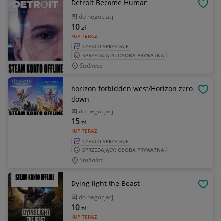
Detroit Become Human
OBSE
do negocjacji
10
zł
KUP TERAZ
CZĘSTO SPRZEDAJE
SPRZEDAJĄCY: OSOBA PRYWATNA
Stobnica
horizon forbidden west/Horizon zero
OBSE
down
do negocjacji
15
zł
KUP TERAZ
CZĘSTO SPRZEDAJE
SPRZEDAJĄCY: OSOBA PRYWATNA
Stobnica
Dying light the Beast
OBSE
do negocjacji
10
zł
KUP TERAZ