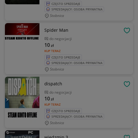
CZĘSTO SPRZEDAJE
SPRZEDAJĄCY: OSOBA PRYWATNA
Stobnica
Spider Man
OBSE
do negocjacji
10
zł
KUP TERAZ
CZĘSTO SPRZEDAJE
SPRZEDAJĄCY: OSOBA PRYWATNA
Stobnica
dispatch
OBSE
do negocjacji
10
zł
KUP TERAZ
CZĘSTO SPRZEDAJE
SPRZEDAJĄCY: OSOBA PRYWATNA
Stobnica
wiedzmin 3