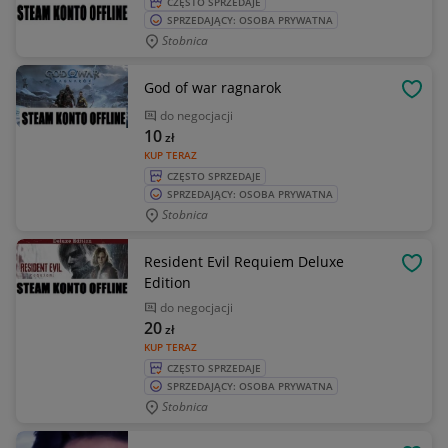
CZĘSTO SPRZEDAJE
SPRZEDAJĄCY: OSOBA PRYWATNA
Stobnica
God of war ragnarok
OBSE
do negocjacji
10
zł
KUP TERAZ
CZĘSTO SPRZEDAJE
SPRZEDAJĄCY: OSOBA PRYWATNA
Stobnica
Resident Evil Requiem Deluxe
OBSE
Edition
do negocjacji
20
zł
KUP TERAZ
CZĘSTO SPRZEDAJE
SPRZEDAJĄCY: OSOBA PRYWATNA
Stobnica