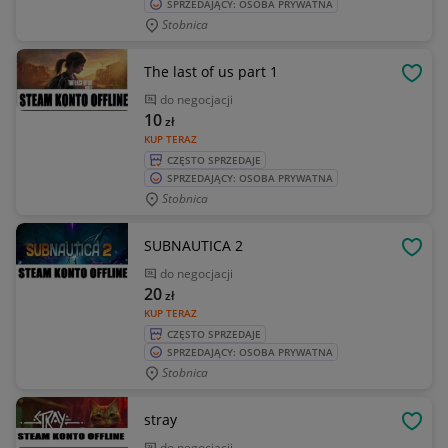
SPRZEDAJĄCY: OSOBA PRYWATNA
Stobnica
The last of us part 1
OBSE
do negocjacji
10
zł
KUP TERAZ
CZĘSTO SPRZEDAJE
SPRZEDAJĄCY: OSOBA PRYWATNA
Stobnica
SUBNAUTICA 2
OBSE
do negocjacji
20
zł
KUP TERAZ
CZĘSTO SPRZEDAJE
SPRZEDAJĄCY: OSOBA PRYWATNA
Stobnica
stray
OBSE
do negocjacji