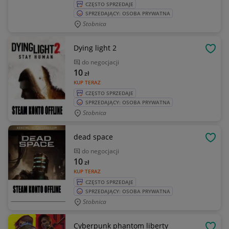
CZĘSTO SPRZEDAJE
SPRZEDAJĄCY: OSOBA PRYWATNA
Stobnica
Dying light 2
OBSE
do negocjacji
10
zł
KUP TERAZ
CZĘSTO SPRZEDAJE
SPRZEDAJĄCY: OSOBA PRYWATNA
Stobnica
dead space
OBSE
do negocjacji
10
zł
KUP TERAZ
CZĘSTO SPRZEDAJE
SPRZEDAJĄCY: OSOBA PRYWATNA
Stobnica
Cyberpunk phantom liberty