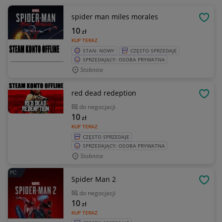
spider man miles morales
OBSE
10
zł
KUP TERAZ
STAN: NOWY
CZĘSTO SPRZEDAJE
SPRZEDAJĄCY: OSOBA PRYWATNA
Stobnica
red dead redeption
OBSE
do negocjacji
10
zł
KUP TERAZ
CZĘSTO SPRZEDAJE
SPRZEDAJĄCY: OSOBA PRYWATNA
Stobnica
Spider Man 2
OBSE
do negocjacji
10
zł
KUP TERAZ