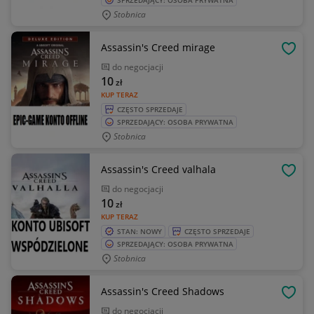
SPRZEDAJĄCY: OSOBA PRYWATNA
Stobnica
Assassin's Creed mirage
OBSE
do negocjacji
10
zł
KUP TERAZ
CZĘSTO SPRZEDAJE
SPRZEDAJĄCY: OSOBA PRYWATNA
Stobnica
Assassin's Creed valhala
OBSE
do negocjacji
10
zł
KUP TERAZ
STAN: NOWY
CZĘSTO SPRZEDAJE
SPRZEDAJĄCY: OSOBA PRYWATNA
Stobnica
Assassin's Creed Shadows
OBSE
do negocjacji