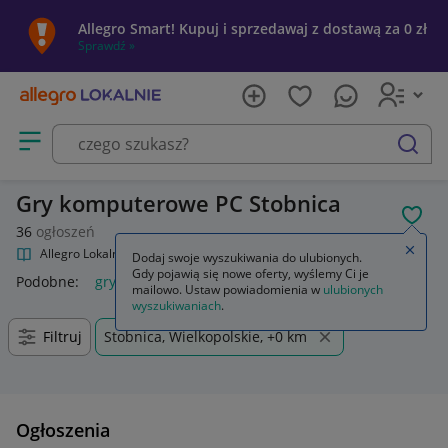
Allegro Smart! Kupuj i sprzedawaj z dostawą za 0 zł
Sprawdź »
Otwórz menu z kategoriami
szukaj
Gry komputerowe PC Stobnica
POL
36
ogłoszeń
Zamkn
Allegro Lokalnie
Kultura i rozrywka
Gry
Gry komputerowe PC
Dodaj swoje wyszukiwania do ulubionych.
Gdy pojawią się nowe oferty, wyślemy Ci je
Podobne:
gry komputerowe na pc
mailowo. Ustaw powiadomienia w
ulubionych
wyszukiwaniach
.
Filtruj
Stobnica, Wielkopolskie, +0 km
Ogłoszenia