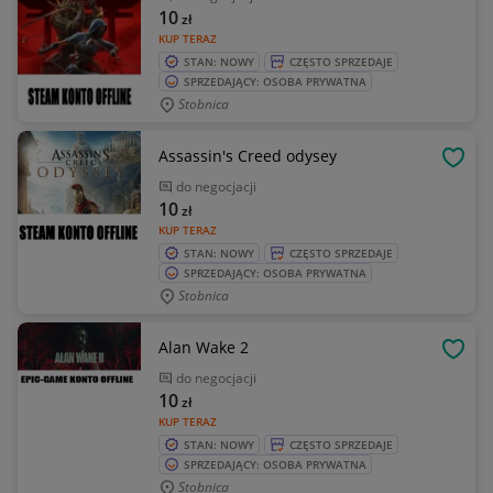
10
zł
KUP TERAZ
STAN: NOWY
CZĘSTO SPRZEDAJE
SPRZEDAJĄCY: OSOBA PRYWATNA
Stobnica
Assassin's Creed odysey
OBSE
do negocjacji
10
zł
KUP TERAZ
STAN: NOWY
CZĘSTO SPRZEDAJE
SPRZEDAJĄCY: OSOBA PRYWATNA
Stobnica
Alan Wake 2
OBSE
do negocjacji
10
zł
KUP TERAZ
STAN: NOWY
CZĘSTO SPRZEDAJE
SPRZEDAJĄCY: OSOBA PRYWATNA
Stobnica