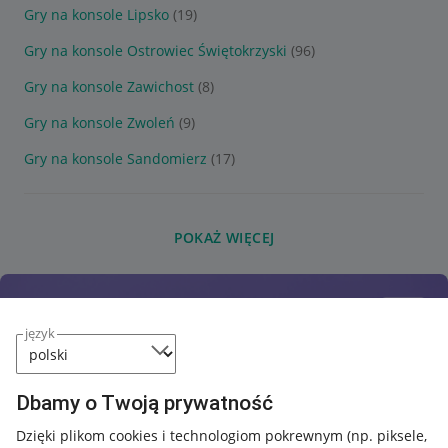
Gry na konsole Lipsko
(19)
Gry na konsole Ostrowiec Świętokrzyski
(96)
Gry na konsole Zawichost
(8)
Gry na konsole Zwoleń
(9)
Gry na konsole Sandomierz
(17)
POKAŻ WIĘCEJ
język
Dbamy o Twoją prywatność
Dzięki plikom cookies i technologiom pokrewnym
(np. piksele,