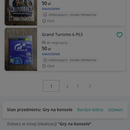
50
zł
OGŁOSZENIE
SPRZEDAJĄCY: OSOBA PRYWATNA
Okół
Grand Turismo 6 PS3
OBSE
do negocjacji
50
zł
OGŁOSZENIE
SPRZEDAJĄCY: OSOBA PRYWATNA
Okół
Wybierz stronę:
Następna strona
z
1
Stan przedmiotu: Gry na konsole
Bardzo dobry
Używany
Zobacz w innej lokalizacji
"Gry na konsole"