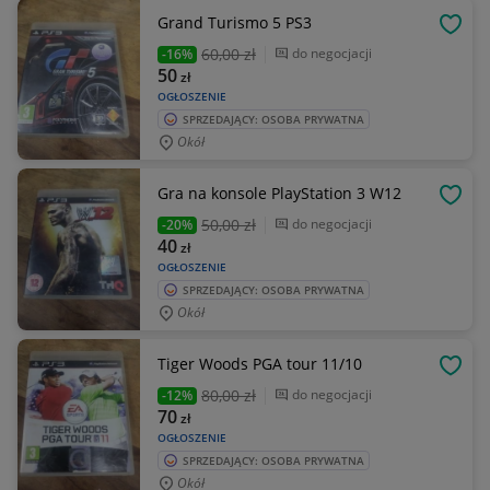
Grand Turismo 5 PS3
OBSE
60
,00 zł
do negocjacji
-16%
50
zł
OGŁOSZENIE
SPRZEDAJĄCY: OSOBA PRYWATNA
Okół
Gra na konsole PlayStation 3 W12
OBSE
50
,00 zł
do negocjacji
-20%
40
zł
OGŁOSZENIE
SPRZEDAJĄCY: OSOBA PRYWATNA
Okół
Tiger Woods PGA tour 11/10
OBSE
80
,00 zł
do negocjacji
-12%
70
zł
OGŁOSZENIE
SPRZEDAJĄCY: OSOBA PRYWATNA
Okół