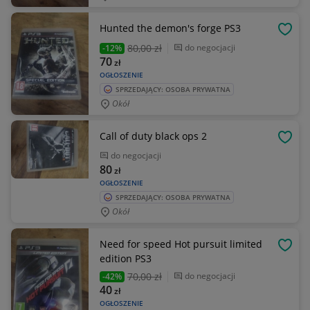
Hunted the demon's forge PS3
OBSE
80
,00 zł
do negocjacji
-12%
70
zł
OGŁOSZENIE
SPRZEDAJĄCY: OSOBA PRYWATNA
Okół
Call of duty black ops 2
OBSE
do negocjacji
80
zł
OGŁOSZENIE
SPRZEDAJĄCY: OSOBA PRYWATNA
Okół
Need for speed Hot pursuit limited
OBSE
edition PS3
70
,00 zł
do negocjacji
-42%
40
zł
OGŁOSZENIE