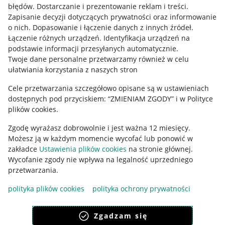
błędów
.
Dostarczanie i prezentowanie reklam i treści
.
Informacje prawne
Zapisanie decyzji dotyczących prywatności oraz informowanie
o nich
.
Dopasowanie i łączenie danych z innych źródeł
.
Regulamin
Łączenie różnych urządzeń
.
Identyfikacja urządzeń na
podstawie informacji przesyłanych automatycznie
.
Polityka plików "cookies"
Twoje dane personalne przetwarzamy również w celu
ułatwiania korzystania z naszych stron
Ustawienia plików "cookies"
Cele przetwarzania szczegółowo opisane są w ustawieniach
Udostępnianie lokalizacji
dostępnych pod przyciskiem: “ZMIENIAM ZGODY” i w Polityce
Informacje dla Aktu o Usługach Cyfrowych
plików cookies.
Zgodę wyrażasz dobrowolnie i jest ważna 12 miesięcy.
Pobierz aplikację
Możesz ją w każdym momencie wycofać lub ponowić w
zakładce
Ustawienia plików cookies
na stronie głównej.
Wycofanie zgody nie wpływa na legalność uprzedniego
przetwarzania.
polityka plików cookies
polityka ochrony prywatności
Zgadzam się