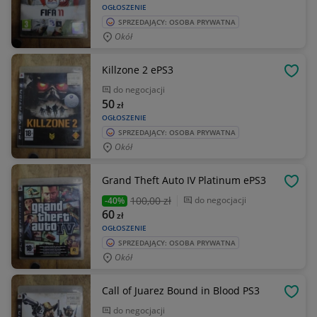
OGŁOSZENIE
SPRZEDAJĄCY: OSOBA PRYWATNA
Okół
Killzone 2 ePS3
OBSE
do negocjacji
50
zł
OGŁOSZENIE
SPRZEDAJĄCY: OSOBA PRYWATNA
Okół
Grand Theft Auto IV Platinum ePS3
OBSE
100
,00 zł
do negocjacji
-40%
60
zł
OGŁOSZENIE
SPRZEDAJĄCY: OSOBA PRYWATNA
Okół
Call of Juarez Bound in Blood PS3
OBSE
do negocjacji