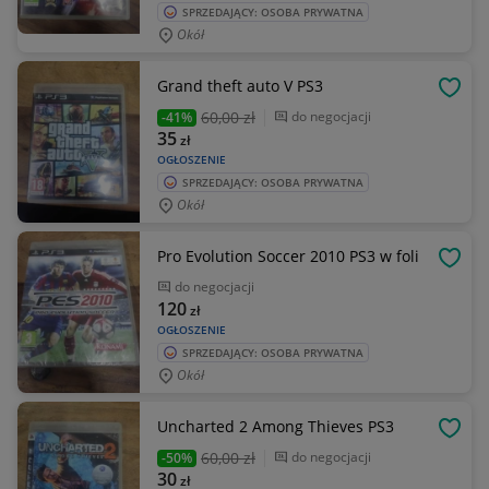
SPRZEDAJĄCY: OSOBA PRYWATNA
Okół
Grand theft auto V PS3
OBSE
60
,00 zł
do negocjacji
-41%
35
zł
OGŁOSZENIE
SPRZEDAJĄCY: OSOBA PRYWATNA
Okół
Pro Evolution Soccer 2010 PS3 w foli
OBSE
do negocjacji
120
zł
OGŁOSZENIE
SPRZEDAJĄCY: OSOBA PRYWATNA
Okół
Uncharted 2 Among Thieves PS3
OBSE
60
,00 zł
do negocjacji
-50%
30
zł