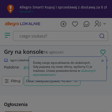
Allegro Smart! Kupuj i sprzedawaj z dostawą za 0 zł
Sprawdź »
Otwórz menu z kategoriami
szukaj
Gry na konsole
16
ogłoszeń
POL
Allegro Lokalnie
Elektronika
Strefa Gamera
Gry
Gry na konsole
Zamkn
Dodaj swoje wyszukiwania do ulubionych.
Gdy pojawią się nowe oferty, wyślemy Ci je
Podobne:
gry na konsole
gry na konsolę ps5
gry na konsole
mailowo. Ustaw powiadomienia w
ulubionych
wyszukiwaniach
.
Filtruj
Okół, Świętokrzyskie, +0 km
Ogłoszenia