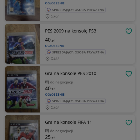
OGŁOSZENIE
SPRZEDAJĄCY: OSOBA PRYWATNA
Okół
PES 2009 na konsolę PS3
OBSE
40
zł
OGŁOSZENIE
SPRZEDAJĄCY: OSOBA PRYWATNA
Okół
Gra na konsole PES 2010
OBSE
do negocjacji
40
zł
OGŁOSZENIE
SPRZEDAJĄCY: OSOBA PRYWATNA
Okół
Gra na konsole FIFA 11
OBSE
do negocjacji
25
zł