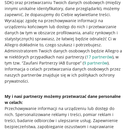
SDK)
oraz przetwarzaniu Twoich danych osobowych
(między
innymi unikalne identyfikatory, dane przeglądarki)
, możemy
zapewnić, że dopasujemy do Ciebie wyświetlane treści.
Wyrażając zgodę na przechowywanie informacji na
urządzeniu końcowym lub dostęp do nich i przetwarzanie
danych (w tym w obszarze profilowania, analiz rynkowych i
statystycznych) sprawiasz, że łatwiej będzie odnaleźć Ci w
Allegro dokładnie to, czego szukasz i potrzebujesz.
Administratorem Twoich danych osobowych będzie Allegro a
w niektórych przypadkach nasi partnerzy (
17
partnerów
), w
tym tzw. “Zaufani Partnerzy IAB Europe” (
9
partnerów
).
Przydatne informacje
Informacja o celach przetwarzania danych osobowych przez
naszych partnerów znajduje się w ich politykach ochrony
prywatności.
Jak to działa
Napisz do nas
My i nasi partnerzy możemy przetwarzać dane personalne
w celach:
Allegro Gadane dla sprzedających
Przechowywanie informacji na urządzeniu lub dostęp do
Allegro Gadane dla kupujących
nich
.
Spersonalizowane reklamy i treści, pomiar reklam i
treści, badanie odbiorców i ulepszanie usług
.
Zapewnienie
Mapa miejscowości
bezpieczeństwa, zapobieganie oszustwom i naprawianie