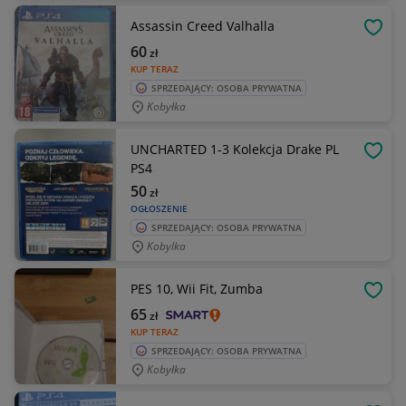
Assassin Creed Valhalla
OBSE
60
zł
KUP TERAZ
SPRZEDAJĄCY: OSOBA PRYWATNA
Kobyłka
UNCHARTED 1-3 Kolekcja Drake PL
OBSE
PS4
50
zł
OGŁOSZENIE
SPRZEDAJĄCY: OSOBA PRYWATNA
Kobylka
PES 10, Wii Fit, Zumba
OBSE
65
zł
KUP TERAZ
SPRZEDAJĄCY: OSOBA PRYWATNA
Kobyłka