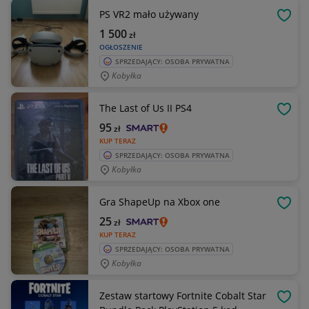
PS VR2 mało używany
OBSE
1 500
zł
OGŁOSZENIE
SPRZEDAJĄCY: OSOBA PRYWATNA
Kobyłka
The Last of Us II PS4
OBSE
95
zł
KUP TERAZ
SPRZEDAJĄCY: OSOBA PRYWATNA
Kobyłka
Gra ShapeUp na Xbox one
OBSE
25
zł
KUP TERAZ
SPRZEDAJĄCY: OSOBA PRYWATNA
Kobyłka
Zestaw startowy Fortnite Cobalt Star
OBSE