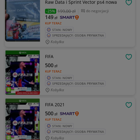
Raw Data i Sprint Vector ps4 nowa
OBSE
199
,00 zł
do negocjacji
-25%
149
zł
KUP TERAZ
STAN: NOWY
SPRZEDAJĄCY: OSOBA PRYWATNA
Kobyłka
FIFA
OBSE
500
zł
KUP TERAZ
STAN: NOWY
SPRZEDAJĄCY: OSOBA PRYWATNA
Kobyłka
FIFA 2021
OBSE
500
zł
KUP TERAZ
STAN: NOWY
SPRZEDAJĄCY: OSOBA PRYWATNA
Kobyłka