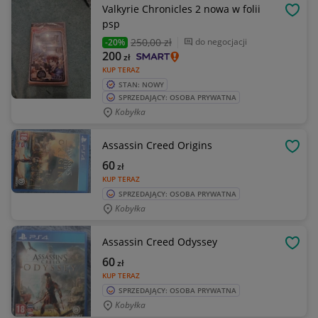
Valkyrie Chronicles 2 nowa w folii
OBSE
psp
250
,00 zł
do negocjacji
-20%
200
zł
KUP TERAZ
STAN: NOWY
SPRZEDAJĄCY: OSOBA PRYWATNA
Kobyłka
Assassin Creed Origins
OBSE
60
zł
KUP TERAZ
SPRZEDAJĄCY: OSOBA PRYWATNA
Kobyłka
Assassin Creed Odyssey
OBSE
60
zł
KUP TERAZ
SPRZEDAJĄCY: OSOBA PRYWATNA
Kobyłka