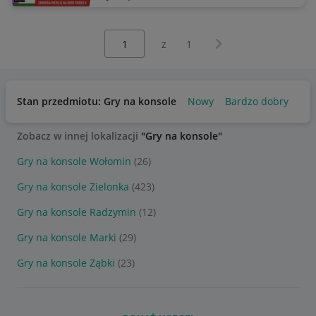
Wybierz stronę:
Następna strona
z
1
Stan przedmiotu: Gry na konsole
Nowy
Bardzo dobry
Uż
Zobacz w innej lokalizacji
"Gry na konsole"
Gry na konsole Wołomin
(26)
Gry na konsole Zielonka
(423)
Gry na konsole Radzymin
(12)
Gry na konsole Marki
(29)
Gry na konsole Ząbki
(23)