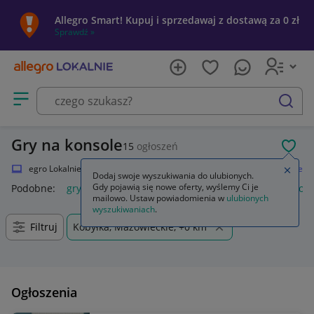
Allegro Smart! Kupuj i sprzedawaj z dostawą za 0 zł
Sprawdź »
Otwórz menu z kategoriami
szukaj
Gry na konsole
15
ogłoszeń
POL
Allegro Lokalnie
Elektronika
Strefa Gamera
Gry
Gry na konsole
Zamkn
Dodaj swoje wyszukiwania do ulubionych.
Gdy pojawią się nowe oferty, wyślemy Ci je
Podobne:
gry na konsole
gry na konsolę ps5
gry na konsole
mailowo. Ustaw powiadomienia w
ulubionych
wyszukiwaniach
.
Filtruj
Kobyłka, Mazowieckie, +0 km
Ogłoszenia