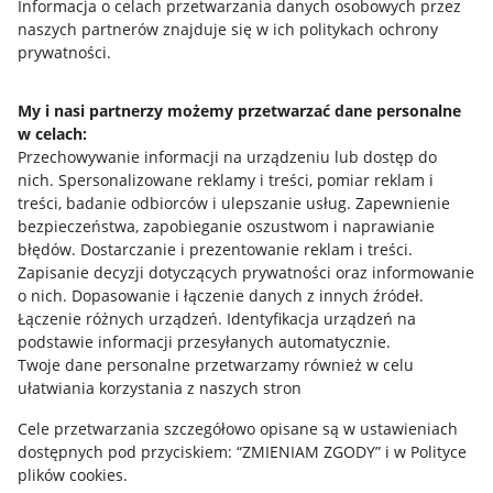
Przydatne informacje
Informacja o celach przetwarzania danych osobowych przez
naszych partnerów znajduje się w ich politykach ochrony
prywatności.
Jak to działa
Napisz do nas
My i nasi partnerzy możemy przetwarzać dane personalne
w celach:
Allegro Gadane dla sprzedających
Przechowywanie informacji na urządzeniu lub dostęp do
Allegro Gadane dla kupujących
nich
.
Spersonalizowane reklamy i treści, pomiar reklam i
treści, badanie odbiorców i ulepszanie usług
.
Zapewnienie
Mapa miejscowości
bezpieczeństwa, zapobieganie oszustwom i naprawianie
błędów
.
Dostarczanie i prezentowanie reklam i treści
.
Informacje prawne
Zapisanie decyzji dotyczących prywatności oraz informowanie
o nich
.
Dopasowanie i łączenie danych z innych źródeł
.
Regulamin
Łączenie różnych urządzeń
.
Identyfikacja urządzeń na
podstawie informacji przesyłanych automatycznie
.
Polityka plików "cookies"
Twoje dane personalne przetwarzamy również w celu
ułatwiania korzystania z naszych stron
Ustawienia plików "cookies"
Cele przetwarzania szczegółowo opisane są w ustawieniach
Udostępnianie lokalizacji
dostępnych pod przyciskiem: “ZMIENIAM ZGODY” i w Polityce
Informacje dla Aktu o Usługach Cyfrowych
plików cookies.