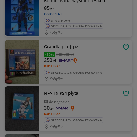
Bundle Pack PlayStation 5 kod
95
zł
OGŁOSZENIE
STAN: NOWY
SPRZEDAJĄCY: OSOBA PRYWATNA
Kobyłka
Grandia psx jrpg
OBSE
300
,00 zł
-16%
250
zł
KUP TERAZ
SPRZEDAJĄCY: OSOBA PRYWATNA
Kobyłka
FIFA 19 PS4 płyta
OBSE
do negocjacji
30
zł
KUP TERAZ
SPRZEDAJĄCY: OSOBA PRYWATNA
Kobyłka