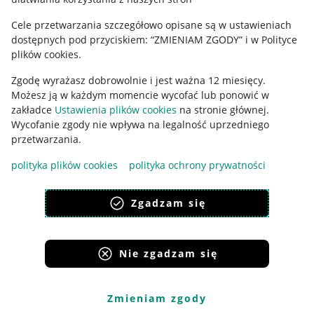
Ustawienia plików "cookies"
Cele przetwarzania szczegółowo opisane są w ustawieniach
Udostępnianie lokalizacji
dostępnych pod przyciskiem: “ZMIENIAM ZGODY” i w Polityce
Informacje dla Aktu o Usługach Cyfrowych
plików cookies.
Zgodę wyrażasz dobrowolnie i jest ważna 12 miesięcy.
Pobierz aplikację
Możesz ją w każdym momencie wycofać lub ponowić w
zakładce
Ustawienia plików cookies
na stronie głównej.
Wycofanie zgody nie wpływa na legalność uprzedniego
przetwarzania.
polityka plików cookies
polityka ochrony prywatności
Zgadzam się
Nie zgadzam się
Korzystanie z serwisu oznacza akceptację
regulaminu
.
Zmieniam zgody