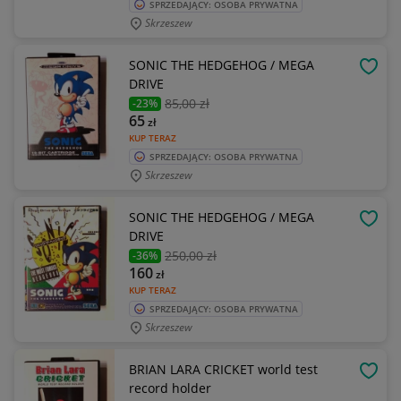
SPRZEDAJĄCY: OSOBA PRYWATNA
Skrzeszew
SONIC THE HEDGEHOG / MEGA
OBSE
DRIVE
85
,00 zł
-23%
65
zł
KUP TERAZ
SPRZEDAJĄCY: OSOBA PRYWATNA
Skrzeszew
SONIC THE HEDGEHOG / MEGA
OBSE
DRIVE
250
,00 zł
-36%
160
zł
KUP TERAZ
SPRZEDAJĄCY: OSOBA PRYWATNA
Skrzeszew
BRIAN LARA CRICKET world test
OBSE
record holder