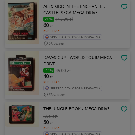
ALEX KIDD IN THE ENCHANTED
OBSE
CASTLE- SEGA MEGA DRIVE
115
,00 zł
-47%
60
zł
KUP TERAZ
SPRZEDAJĄCY: OSOBA PRYWATNA
Skrzeszew
DAVES CUP - WORLD TOUR/ MEGA
OBSE
DRIVE
45
,00 zł
-11%
40
zł
KUP TERAZ
SPRZEDAJĄCY: OSOBA PRYWATNA
Skrzeszew
THE JUNGLE BOOK / MEGA DRIVE
OBSE
55
,00 zł
50
zł
KUP TERAZ
SPRZEDAJĄCY: OSOBA PRYWATNA