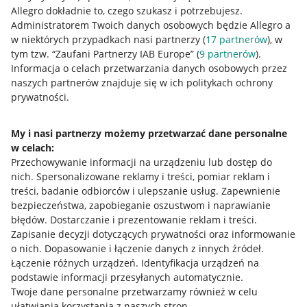
Allegro dokładnie to, czego szukasz i potrzebujesz.
Administratorem Twoich danych osobowych będzie Allegro a
w niektórych przypadkach nasi partnerzy (
17
partnerów
), w
tym tzw. “Zaufani Partnerzy IAB Europe” (
9
partnerów
).
Przydatne informacje
Informacja o celach przetwarzania danych osobowych przez
naszych partnerów znajduje się w ich politykach ochrony
prywatności.
Jak to działa
Napisz do nas
My i nasi partnerzy możemy przetwarzać dane personalne
w celach:
Allegro Gadane dla sprzedających
Przechowywanie informacji na urządzeniu lub dostęp do
Allegro Gadane dla kupujących
nich
.
Spersonalizowane reklamy i treści, pomiar reklam i
treści, badanie odbiorców i ulepszanie usług
.
Zapewnienie
Mapa miejscowości
bezpieczeństwa, zapobieganie oszustwom i naprawianie
błędów
.
Dostarczanie i prezentowanie reklam i treści
.
Informacje prawne
Zapisanie decyzji dotyczących prywatności oraz informowanie
o nich
.
Dopasowanie i łączenie danych z innych źródeł
.
Regulamin
Łączenie różnych urządzeń
.
Identyfikacja urządzeń na
podstawie informacji przesyłanych automatycznie
.
Polityka plików "cookies"
Twoje dane personalne przetwarzamy również w celu
ułatwiania korzystania z naszych stron