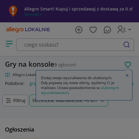
Allegro Smart! Kupuj i sprzedawaj z dostawą za 0 zł
Sprawdź »
Otwórz menu z kategoriami
szukaj
Gry na konsole
9
ogłoszeń
POL
Allegro Lokalnie
Kultura i rozrywka
Gry
Gry na konsole
Zamkn
Dodaj swoje wyszukiwania do ulubionych.
Gdy pojawią się nowe oferty, wyślemy Ci je
Podobne:
gry na konsole
gry na konsolę ps5
gry na konsole
mailowo. Ustaw powiadomienia w
ulubionych
wyszukiwaniach
.
Filtruj
Skrzeszew, Mazowieckie, +0 km
Ogłoszenia