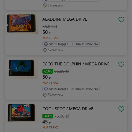
Skrzeszew
ALADDIN/ MEGA DRIVE
OBSE
55
,00 zł
50
zł
KUP TERAZ
SPRZEDAJĄCY: OSOBA PRYWATNA
Skrzeszew
ECCO THE DOLPHIN / MEGA DRIVE
OBSE
65
,00 zł
-23%
50
zł
KUP TERAZ
SPRZEDAJĄCY: OSOBA PRYWATNA
Skrzeszew
COOL SPOT / MEGA DRIVE
OBSE
75
,00 zł
-40%
45
zł
KUP TERAZ