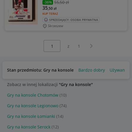
55
,50 zł
-36%
35
,50
zł
KUP TERAZ
SPRZEDAJĄCY: OSOBA PRYWATNA
Skrzeszew
Wybierz stronę:
Następna strona
z
1
Stan przedmiotu: Gry na konsole
Bardzo dobry
Używany
Zobacz w innej lokalizacji
"Gry na konsole"
Gry na konsole Chotomów
(10)
Gry na konsole Legionowo
(74)
Gry na konsole Łomianki
(14)
Gry na konsole Serock
(12)