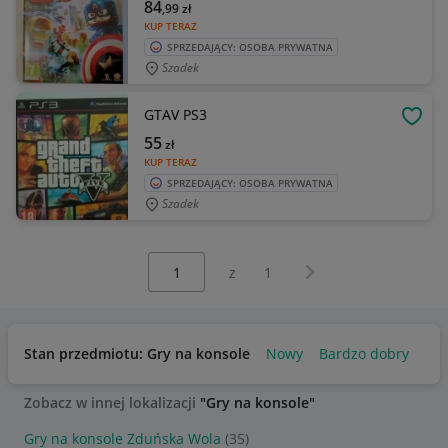
84
,99
zł
KUP TERAZ
SPRZEDAJĄCY: OSOBA PRYWATNA
Szadek
GTAV PS3
OBSE
55
zł
KUP TERAZ
SPRZEDAJĄCY: OSOBA PRYWATNA
Szadek
Wybierz stronę:
Następna strona
z
1
Stan przedmiotu: Gry na konsole
Nowy
Bardzo dobry
Zobacz w innej lokalizacji
"Gry na konsole"
Gry na konsole Zduńska Wola
(35)