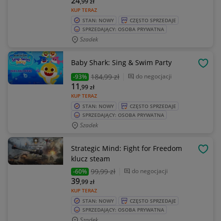
24
,99
zł
KUP TERAZ
STAN: NOWY
CZĘSTO SPRZEDAJE
SPRZEDAJĄCY: OSOBA PRYWATNA
Szadek
Baby Shark: Sing & Swim Party
OBSE
184
,99 zł
do negocjacji
-93%
11
,99
zł
KUP TERAZ
STAN: NOWY
CZĘSTO SPRZEDAJE
SPRZEDAJĄCY: OSOBA PRYWATNA
Szadek
Strategic Mind: Fight for Freedom
OBSE
klucz steam
99
,99 zł
do negocjacji
-60%
39
,99
zł
KUP TERAZ
STAN: NOWY
CZĘSTO SPRZEDAJE
SPRZEDAJĄCY: OSOBA PRYWATNA
Szadek