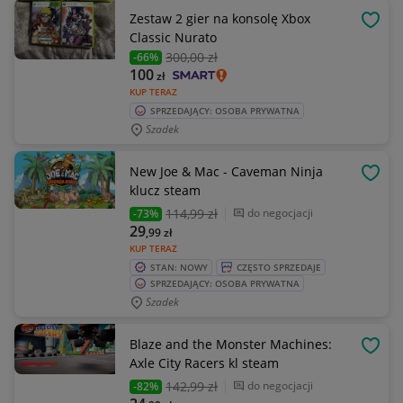
Zestaw 2 gier na konsolę Xbox
OBSE
Classic Nurato
300
,00 zł
-66%
100
zł
KUP TERAZ
SPRZEDAJĄCY: OSOBA PRYWATNA
Szadek
New Joe & Mac - Caveman Ninja
OBSE
klucz steam
114
,99 zł
do negocjacji
-73%
29
,99
zł
KUP TERAZ
STAN: NOWY
CZĘSTO SPRZEDAJE
SPRZEDAJĄCY: OSOBA PRYWATNA
Szadek
Blaze and the Monster Machines:
OBSE
Axle City Racers kl steam
142
,99 zł
do negocjacji
-82%