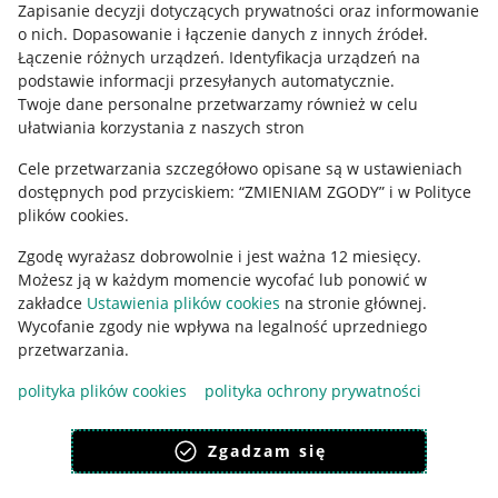
Informacje prawne
Zapisanie decyzji dotyczących prywatności oraz informowanie
o nich
.
Dopasowanie i łączenie danych z innych źródeł
.
Regulamin
Łączenie różnych urządzeń
.
Identyfikacja urządzeń na
podstawie informacji przesyłanych automatycznie
.
Polityka plików "cookies"
Twoje dane personalne przetwarzamy również w celu
ułatwiania korzystania z naszych stron
Ustawienia plików "cookies"
Cele przetwarzania szczegółowo opisane są w ustawieniach
Udostępnianie lokalizacji
dostępnych pod przyciskiem: “ZMIENIAM ZGODY” i w Polityce
Informacje dla Aktu o Usługach Cyfrowych
plików cookies.
Zgodę wyrażasz dobrowolnie i jest ważna 12 miesięcy.
Pobierz aplikację
Możesz ją w każdym momencie wycofać lub ponowić w
zakładce
Ustawienia plików cookies
na stronie głównej.
Wycofanie zgody nie wpływa na legalność uprzedniego
przetwarzania.
polityka plików cookies
polityka ochrony prywatności
Zgadzam się