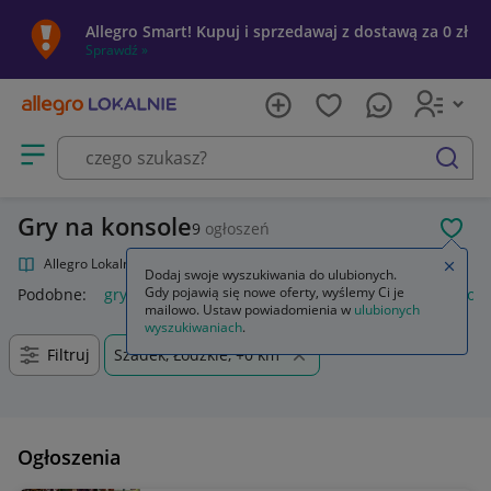
Allegro Smart! Kupuj i sprzedawaj z dostawą za 0 zł
Sprawdź »
Otwórz menu z kategoriami
szukaj
Gry na konsole
9
ogłoszeń
POL
Allegro Lokalnie
Kultura i rozrywka
Gry
Gry na konsole
Zamkn
Dodaj swoje wyszukiwania do ulubionych.
Gdy pojawią się nowe oferty, wyślemy Ci je
Podobne:
gry na konsole
gry na konsolę ps5
gry na konsole
mailowo. Ustaw powiadomienia w
ulubionych
wyszukiwaniach
.
Filtruj
Szadek, Łódzkie, +0 km
Ogłoszenia