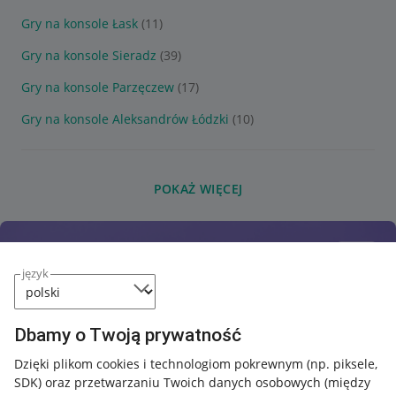
Gry na konsole Łask
(11)
Gry na konsole Sieradz
(39)
Gry na konsole Parzęczew
(17)
Gry na konsole Aleksandrów Łódzki
(10)
POKAŻ WIĘCEJ
język
Dbamy o Twoją prywatność
Dzięki plikom cookies i technologiom pokrewnym
(np. piksele,
SDK)
oraz przetwarzaniu Twoich danych osobowych
(między