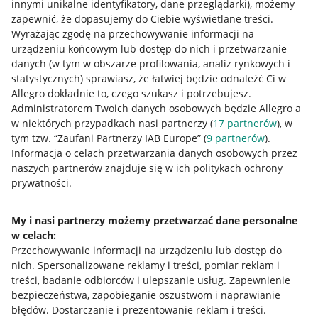
innymi unikalne identyfikatory, dane przeglądarki)
, możemy
zapewnić, że dopasujemy do Ciebie wyświetlane treści.
Wyrażając zgodę na przechowywanie informacji na
urządzeniu końcowym lub dostęp do nich i przetwarzanie
danych (w tym w obszarze profilowania, analiz rynkowych i
statystycznych) sprawiasz, że łatwiej będzie odnaleźć Ci w
Allegro dokładnie to, czego szukasz i potrzebujesz.
Administratorem Twoich danych osobowych będzie Allegro a
w niektórych przypadkach nasi partnerzy (
17
partnerów
), w
tym tzw. “Zaufani Partnerzy IAB Europe” (
9
partnerów
).
Przydatne informacje
Informacja o celach przetwarzania danych osobowych przez
naszych partnerów znajduje się w ich politykach ochrony
prywatności.
Jak to działa
Napisz do nas
My i nasi partnerzy możemy przetwarzać dane personalne
w celach:
Allegro Gadane dla sprzedających
Przechowywanie informacji na urządzeniu lub dostęp do
Allegro Gadane dla kupujących
nich
.
Spersonalizowane reklamy i treści, pomiar reklam i
treści, badanie odbiorców i ulepszanie usług
.
Zapewnienie
Mapa miejscowości
bezpieczeństwa, zapobieganie oszustwom i naprawianie
błędów
.
Dostarczanie i prezentowanie reklam i treści
.