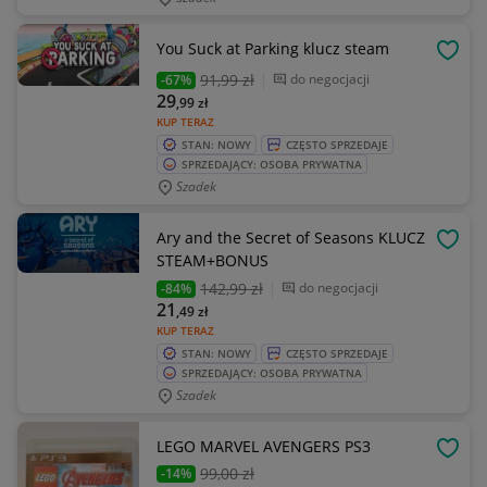
You Suck at Parking klucz steam
OBSE
91
,99 zł
do negocjacji
-67%
29
,99
zł
KUP TERAZ
STAN: NOWY
CZĘSTO SPRZEDAJE
SPRZEDAJĄCY: OSOBA PRYWATNA
Szadek
Ary and the Secret of Seasons KLUCZ
OBSE
STEAM+BONUS
142
,99 zł
do negocjacji
-84%
21
,49
zł
KUP TERAZ
STAN: NOWY
CZĘSTO SPRZEDAJE
SPRZEDAJĄCY: OSOBA PRYWATNA
Szadek
LEGO MARVEL AVENGERS PS3
OBSE
99
,00 zł
-14%