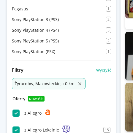
Pegasus
1
Sony PlayStation 3 (PS3)
2
Sony PlayStation 4 (PS4)
5
Sony PlayStation 5 (PS5)
2
Sony PlayStation (PSX)
1
Filtry
Wyczyść
Żyrardów, Mazowieckie, +0 km
Oferty
NOWOŚĆ!
z Allegro
z Allegro Lokalnie
15