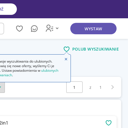
DŹ
WYSTAW
kaj
POLUB WYSZUKIWANIE
Zamknij wskazówkę
oje wyszukiwania do ulubionych.
wią się nowe oferty, wyślemy Ci je
 20000 gry
. Ustaw powiadomienia w
ulubionych
waniach
.
Wybierz stronę:
Następna 
z
1
2in1
OBSERWU