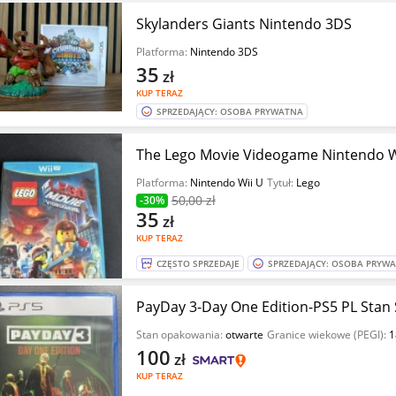
Skylanders Giants Nintendo 3DS
Platforma:
Nintendo 3DS
35
zł
KUP TERAZ
SPRZEDAJĄCY: OSOBA PRYWATNA
The Lego Movie Videogame Nintendo W
Platforma:
Nintendo Wii U
Tytuł:
Lego
50
,00 zł
-30%
35
zł
KUP TERAZ
CZĘSTO SPRZEDAJE
SPRZEDAJĄCY: OSOBA PRYW
PayDay 3-Day One Edition-PS5 PL Stan
Stan opakowania:
otwarte
Granice wiekowe (PEGI):
1
100
zł
KUP TERAZ