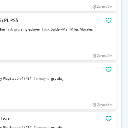
Żyrardów
5) PL PS5
OBSERWU
lne
Tryb gry:
singleplayer
Tytuł:
Spider-Man Miles Morales
Żyrardów
OBSERWU
y PlayStation 4 (PS4)
Tematyka:
gry akcji
Żyrardów
ctwo
OBSERWU
y PlayStation 4 (PS4)
Tematyka:
gry akcji