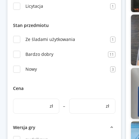
Licytacja
1
Stan przedmiotu
Ze śladami użytkowania
1
Bardzo dobry
11
Nowy
3
Cena
zł
–
zł
Wersja gry