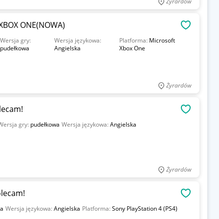
Żyrardów
t XBOX ONE(NOWA)
OBSERWU
Wersja gry:
Wersja językowa:
Platforma:
Microsoft
pudełkowa
Angielska
Xbox One
Żyrardów
lecam!
OBSERWU
Wersja gry:
pudełkowa
Wersja językowa:
Angielska
Żyrardów
olecam!
OBSERWU
wa
Wersja językowa:
Angielska
Platforma:
Sony PlayStation 4 (PS4)