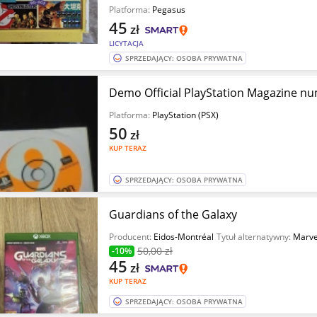
Platforma:
Pegasus
45
zł
LICYTACJA
SPRZEDAJĄCY: OSOBA PRYWATNA
Demo Official PlayStation Magazine nu
Platforma:
PlayStation (PSX)
50
zł
KUP TERAZ
SPRZEDAJĄCY: OSOBA PRYWATNA
Guardians of the Galaxy
Producent:
Eidos-Montréal
Tytuł alternatywny:
Marvel
50
,00 zł
-10%
45
zł
KUP TERAZ
SPRZEDAJĄCY: OSOBA PRYWATNA