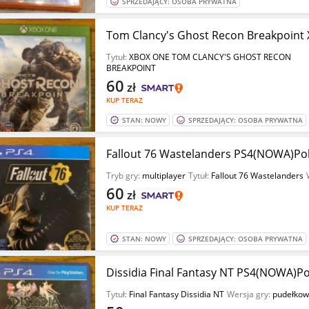
SPRZEDAJĄCY: OSOBA PRYWATNA
Tom Clancy's Ghost Recon Breakpoin
Tytuł:
XBOX ONE TOM CLANCY'S GHOST RECON
BREAKPOINT
60
zł
KUP TERAZ
STAN: NOWY
SPRZEDAJĄCY: OSOBA PRYWATNA
Fallout 76 Wastelanders PS4(NOWA)Po
Tryb gry:
multiplayer
Tytuł:
Fallout 76 Wastelanders
60
zł
KUP TERAZ
STAN: NOWY
SPRZEDAJĄCY: OSOBA PRYWATNA
Dissidia Final Fantasy NT PS4(NOWA)P
Tytuł:
Final Fantasy Dissidia NT
Wersja gry:
pudełko