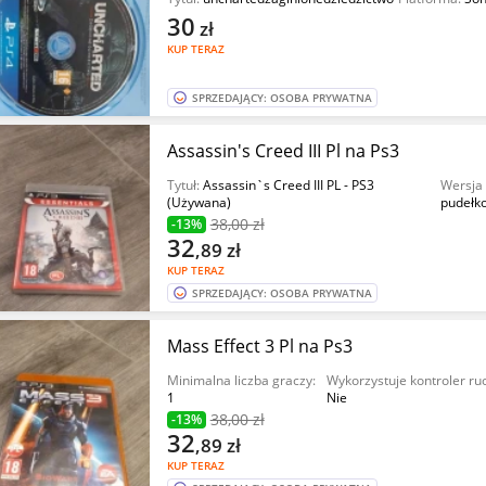
30
zł
KUP TERAZ
SPRZEDAJĄCY: OSOBA PRYWATNA
Assassin's Creed III Pl na Ps3
Tytuł:
Assassin`s Creed III PL - PS3
Wersja 
(Używana)
pudełk
38
,00 zł
-13%
32
,89
zł
KUP TERAZ
SPRZEDAJĄCY: OSOBA PRYWATNA
Mass Effect 3 Pl na Ps3
Minimalna liczba graczy:
Wykorzystuje kontroler ru
1
Nie
38
,00 zł
-13%
32
,89
zł
KUP TERAZ