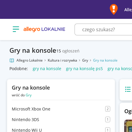
All
Otwórz menu z kategoriami
Gry na konsole
15
ogłoszeń
Allegro Lokalnie
Kultura i rozrywka
Gry
Gry na konsole
Podobne:
gry na konsole
gry na konsolę ps5
gry na kons
Gry na konsole
Wido
wróć do
Gry
Microsoft Xbox One
2
Og
Nintendo 3DS
1
Nintendo Wii U
1