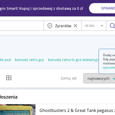
SPRAW
egro Smart! Kupuj i sprzedawaj z dostawą za 0 zł
Miasto
Wyczyść frazę
+
0
km
Odległość
szu
Dodaj sw
Gdy poja
ole ps4
konsola retro gry
konsola retro tv gra telewizyjna 2 pady
mailowo
wyszuki
k listy
Widok siatki
Sortuj od:
łoszenia
Ghostbusters 2 & Great Tank pegasus 