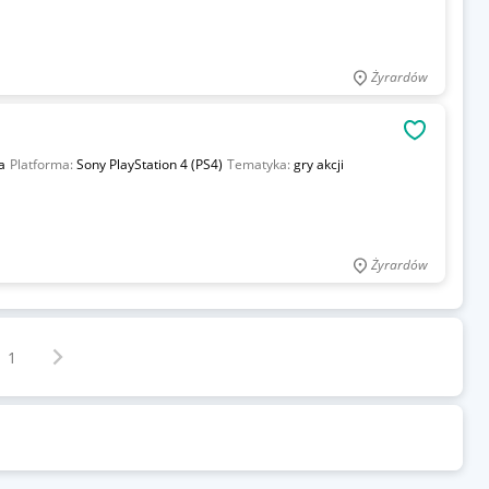
Żyrardów
OBSERWU
a
Platforma:
Sony PlayStation 4 (PS4)
Tematyka:
gry akcji
Żyrardów
Następna strona
z
1