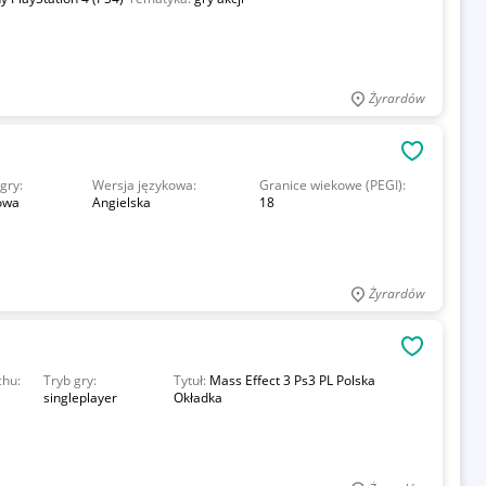
Żyrardów
OBSERWU
gry:
Wersja językowa:
Granice wiekowe (PEGI):
owa
Angielska
18
Żyrardów
OBSERWU
chu:
Tryb gry:
Tytuł:
Mass Effect 3 Ps3 PL Polska
singleplayer
Okładka