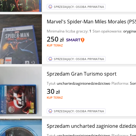
SPRZEDAJĄCY: OSOBA PRYWATNA
Marvel's Spider-Man Miles Morales (PS
Minimalna liczba graczy:
1
Stan opakowania:
orygina
250
zł
KUP TERAZ
SPRZEDAJĄCY: OSOBA PRYWATNA
Sprzedam Gran Turismo sport
Tytuł:
unchartedzaginionedziedzictwo
Platforma:
Son
30
zł
KUP TERAZ
SPRZEDAJĄCY: OSOBA PRYWATNA
Sprzedam uncharted zaginione dziedzi
Tytuł:
unchartedzaginionedziedzictwo
Platforma:
Son