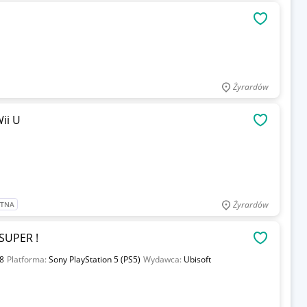
OBSERWU
Żyrardów
ii U
OBSERWU
Żyrardów
ATNA
 SUPER !
OBSERWU
8
Platforma:
Sony PlayStation 5 (PS5)
Wydawca:
Ubisoft