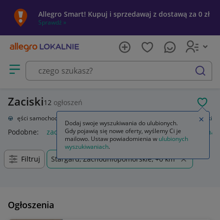
Allegro Smart! Kupuj i sprzedawaj z dostawą za 0 zł
Sprawdź »
Otwórz menu z kategoriami
szukaj
Zaciski
12
ogłoszeń
POL
ja
Części samochodowe
Układ hamulcowy
Hamulce tarczowe
Zaciski
Zamkn
Dodaj swoje wyszukiwania do ulubionych.
Gdy pojawią się nowe oferty, wyślemy Ci je
Podobne:
zacisk
nakładki na zaciski hamulcowe
zaciski na 
mailowo. Ustaw powiadomienia w
ulubionych
wyszukiwaniach
.
Filtruj
Stargard, Zachodniopomorskie, +0 km
Ogłoszenia