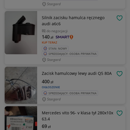
Stargard
Silnik zacisku hamulca ręcznego
OBSE
audi a6c6
do negocjacji
140
zł
KUP TERAZ
STAN: NOWY
SPRZEDAJĄCY: OSOBA PRYWATNA
Stargard
Zacisk hamulcowy lewy audi Q5 80A
OBSE
400
zł
OGŁOSZENIE
SPRZEDAJĄCY: OSOBA PRYWATNA
Stargard
Mercedes vito 96- v klasa tył 280x10x
OBSE
63.4
69
zł