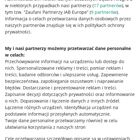
w niektórych przypadkach nasi partnerzy (
17
partnerów
), w
tym tzw. “Zaufani Partnerzy IAB Europe” (
9
partnerów
).
Przydatne informacje
Informacja o celach przetwarzania danych osobowych przez
naszych partnerów znajduje się w ich politykach ochrony
prywatności.
Jak to działa
Napisz do nas
My i nasi partnerzy możemy przetwarzać dane personalne
w celach:
Allegro Gadane dla sprzedających
Przechowywanie informacji na urządzeniu lub dostęp do
Allegro Gadane dla kupujących
nich
.
Spersonalizowane reklamy i treści, pomiar reklam i
treści, badanie odbiorców i ulepszanie usług
.
Zapewnienie
Mapa miejscowości
bezpieczeństwa, zapobieganie oszustwom i naprawianie
błędów
.
Dostarczanie i prezentowanie reklam i treści
.
Informacje prawne
Zapisanie decyzji dotyczących prywatności oraz informowanie
o nich
.
Dopasowanie i łączenie danych z innych źródeł
.
Regulamin
Łączenie różnych urządzeń
.
Identyfikacja urządzeń na
podstawie informacji przesyłanych automatycznie
.
Polityka plików "cookies"
Twoje dane personalne przetwarzamy również w celu
ułatwiania korzystania z naszych stron
Ustawienia plików "cookies"
Cele przetwarzania szczegółowo opisane są w ustawieniach
Udostępnianie lokalizacji