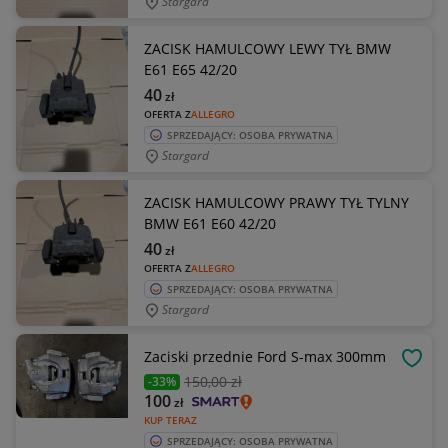
Stargard
ZACISK HAMULCOWY LEWY TYŁ BMW
E61 E65 42/20
40
zł
OFERTA Z
ALLEGRO
SPRZEDAJĄCY: OSOBA PRYWATNA
Stargard
ZACISK HAMULCOWY PRAWY TYŁ TYLNY
BMW E61 E60 42/20
40
zł
OFERTA Z
ALLEGRO
SPRZEDAJĄCY: OSOBA PRYWATNA
Stargard
Zaciski przednie Ford S-max 300mm
OBSE
150
,00 zł
-33%
100
zł
KUP TERAZ
SPRZEDAJĄCY: OSOBA PRYWATNA