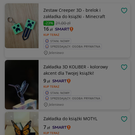
Zestaw Creeper 3D - brelok i
OBSE
zakładka do książki - Minecraft
21
,00 zł
-23%
16
zł
KUP TERAZ
STAN: NOWY
SPRZEDAJĄCY: OSOBA PRYWATNA
Jeleniewo
Zakładka 3D KOLIBER - kolorowy
OBSE
akcent dla Twojej książki!
9
zł
KUP TERAZ
STAN: NOWY
SPRZEDAJĄCY: OSOBA PRYWATNA
Jeleniewo
Zakładka do książki MOTYL
OBSE
7
zł
KUP TERAZ