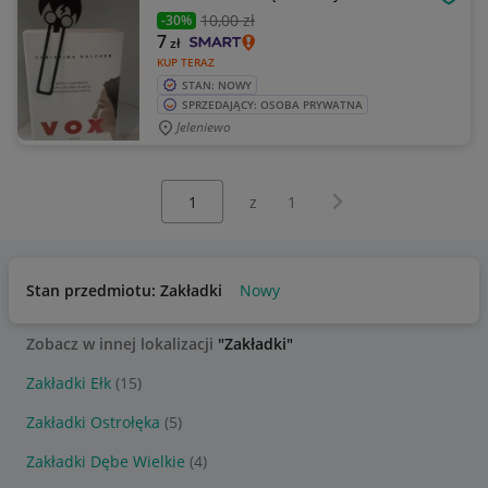
OBSE
10
,00 zł
-30%
7
zł
KUP TERAZ
STAN: NOWY
SPRZEDAJĄCY: OSOBA PRYWATNA
Jeleniewo
Wybierz stronę:
Następna strona
z
1
Stan przedmiotu: Zakładki
Nowy
Zobacz w innej lokalizacji
"Zakładki"
Zakładki Ełk
(15)
Zakładki Ostrołęka
(5)
Zakładki Dębe Wielkie
(4)