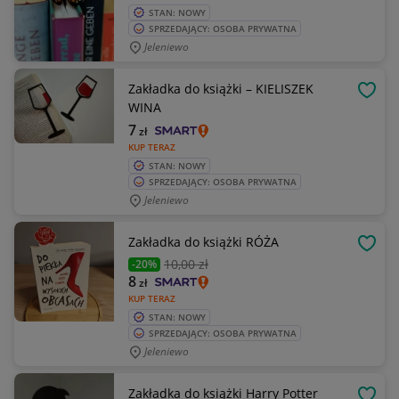
STAN: NOWY
SPRZEDAJĄCY: OSOBA PRYWATNA
Jeleniewo
Zakładka do książki – KIELISZEK
OBSE
WINA
7
zł
KUP TERAZ
STAN: NOWY
SPRZEDAJĄCY: OSOBA PRYWATNA
Jeleniewo
Zakładka do książki RÓŻA
OBSE
10
,00 zł
-20%
8
zł
KUP TERAZ
STAN: NOWY
SPRZEDAJĄCY: OSOBA PRYWATNA
Jeleniewo
Zakładka do książki Harry Potter