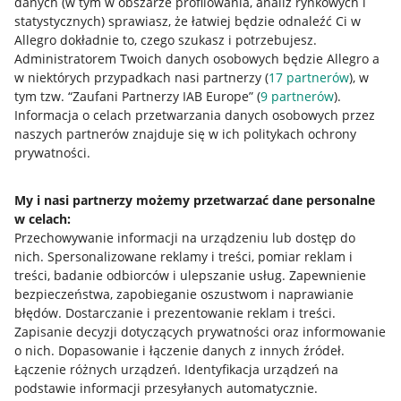
danych (w tym w obszarze profilowania, analiz rynkowych i
statystycznych) sprawiasz, że łatwiej będzie odnaleźć Ci w
Allegro dokładnie to, czego szukasz i potrzebujesz.
Administratorem Twoich danych osobowych będzie Allegro a
w niektórych przypadkach nasi partnerzy (
17
partnerów
), w
tym tzw. “Zaufani Partnerzy IAB Europe” (
9
partnerów
).
Przydatne informacje
Informacja o celach przetwarzania danych osobowych przez
naszych partnerów znajduje się w ich politykach ochrony
prywatności.
Jak to działa
Napisz do nas
My i nasi partnerzy możemy przetwarzać dane personalne
w celach:
Allegro Gadane dla sprzedających
Przechowywanie informacji na urządzeniu lub dostęp do
Allegro Gadane dla kupujących
nich
.
Spersonalizowane reklamy i treści, pomiar reklam i
treści, badanie odbiorców i ulepszanie usług
.
Zapewnienie
Mapa miejscowości
bezpieczeństwa, zapobieganie oszustwom i naprawianie
błędów
.
Dostarczanie i prezentowanie reklam i treści
.
Informacje prawne
Zapisanie decyzji dotyczących prywatności oraz informowanie
o nich
.
Dopasowanie i łączenie danych z innych źródeł
.
Regulamin
Łączenie różnych urządzeń
.
Identyfikacja urządzeń na
podstawie informacji przesyłanych automatycznie
.
Polityka plików "cookies"