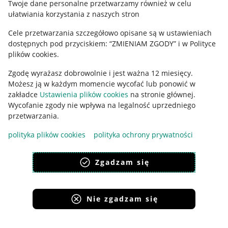
Twoje dane personalne przetwarzamy również w celu
ułatwiania korzystania z naszych stron
Ustawienia plików "cookies"
Cele przetwarzania szczegółowo opisane są w ustawieniach
Udostępnianie lokalizacji
dostępnych pod przyciskiem: “ZMIENIAM ZGODY” i w Polityce
Informacje dla Aktu o Usługach Cyfrowych
plików cookies.
Zgodę wyrażasz dobrowolnie i jest ważna 12 miesięcy.
Pobierz aplikację
Możesz ją w każdym momencie wycofać lub ponowić w
zakładce
Ustawienia plików cookies
na stronie głównej.
Wycofanie zgody nie wpływa na legalność uprzedniego
przetwarzania.
polityka plików cookies
polityka ochrony prywatności
Zgadzam się
Nie zgadzam się
Korzystanie z serwisu oznacza akceptację
regulaminu
.