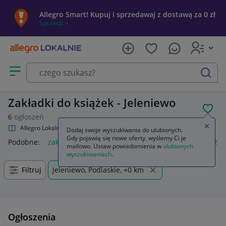
Allegro Smart! Kupuj i sprzedawaj z dostawą za 0 zł
Sprawdź »
Otwórz menu z kategoriami
szukaj
Zakładki do książek - Jeleniewo
POL
6
ogłoszeń
Zamkn
Allegro Lokalnie
Kultura i rozrywka
Gadżety
Zakładki
Dodaj swoje wyszukiwania do ulubionych.
Gdy pojawią się nowe oferty, wyślemy Ci je
Podobne:
zakładki
zakładki indeksujące
zakładki do książek
mailowo. Ustaw powiadomienia w
ulubionych
wyszukiwaniach
.
Filtruj
Jeleniewo, Podlaskie, +0 km
Ogłoszenia